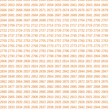
2652
2653
2654
2655
2656
2657
2658
2659
2660
2661
2662
2663
2664
2665
2666
2667
2668
2669
2670
2671
2672
2673
2674
2675
2676
2677
2678
2679
2680
2681
2682
2683
2684
2685
2686
2687
2688
2689
2690
2691
2692
2693
2694
2695
2696
2697
2698
2699
2700
2701
2702
2703
2704
2705
2706
2707
2708
2709
2710
2711
2712
2713
2714
2715
2716
2717
2718
2719
2720
2721
2722
2723
2724
2725
2726
2727
2728
2729
2730
2731
2732
2733
2734
2735
2736
2737
2738
2739
2740
2741
2742
2743
2744
2745
2746
2747
2748
2749
2750
2751
2752
2753
2754
2755
2756
2757
2758
2759
2760
2761
2762
2763
2764
2765
2766
2767
2768
2769
2770
2771
2772
2773
2774
2775
2776
2777
2778
2779
2780
2781
2782
2783
2784
2785
2786
2787
2788
2789
2790
2791
2792
2793
2794
2795
2796
2797
2798
2799
2800
2801
2802
2803
2804
2805
2806
2807
2808
2809
2810
2811
2812
2813
2814
2815
2816
2817
2818
2819
2820
2821
2822
2823
2824
2825
2826
2827
2828
2829
2830
2831
2832
2833
2834
2835
2836
2837
2838
2839
2840
2841
2842
2843
2844
2845
2846
2847
2848
2849
2850
2851
2852
2853
2854
2855
2856
2857
2858
2859
2860
2861
2862
2863
2864
2865
2866
2867
2868
2869
2870
2871
2872
2873
2874
2875
2876
2877
2878
2879
2880
2881
2882
2883
2884
2885
2886
2887
2888
2889
2890
2891
2892
2893
2894
2895
2896
2897
2898
2899
2900
2901
2902
2903
2904
2905
2906
2907
2908
2909
2910
2911
2912
2913
2914
2915
2916
2917
2918
2919
2920
2921
2922
2923
2924
2925
2926
2927
2928
2929
2930
2931
2932
2933
2934
2935
2936
2937
2938
2939
2940
2941
2942
2943
2944
2945