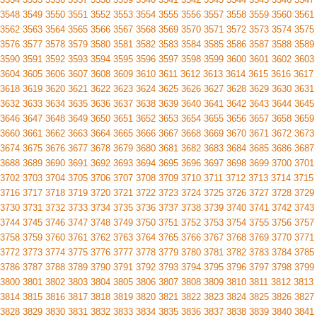
3548
3549
3550
3551
3552
3553
3554
3555
3556
3557
3558
3559
3560
3561
3562
3563
3564
3565
3566
3567
3568
3569
3570
3571
3572
3573
3574
3575
3576
3577
3578
3579
3580
3581
3582
3583
3584
3585
3586
3587
3588
3589
3590
3591
3592
3593
3594
3595
3596
3597
3598
3599
3600
3601
3602
3603
3604
3605
3606
3607
3608
3609
3610
3611
3612
3613
3614
3615
3616
3617
3618
3619
3620
3621
3622
3623
3624
3625
3626
3627
3628
3629
3630
3631
3632
3633
3634
3635
3636
3637
3638
3639
3640
3641
3642
3643
3644
3645
3646
3647
3648
3649
3650
3651
3652
3653
3654
3655
3656
3657
3658
3659
3660
3661
3662
3663
3664
3665
3666
3667
3668
3669
3670
3671
3672
3673
3674
3675
3676
3677
3678
3679
3680
3681
3682
3683
3684
3685
3686
3687
3688
3689
3690
3691
3692
3693
3694
3695
3696
3697
3698
3699
3700
3701
3702
3703
3704
3705
3706
3707
3708
3709
3710
3711
3712
3713
3714
3715
3716
3717
3718
3719
3720
3721
3722
3723
3724
3725
3726
3727
3728
3729
3730
3731
3732
3733
3734
3735
3736
3737
3738
3739
3740
3741
3742
3743
3744
3745
3746
3747
3748
3749
3750
3751
3752
3753
3754
3755
3756
3757
3758
3759
3760
3761
3762
3763
3764
3765
3766
3767
3768
3769
3770
3771
3772
3773
3774
3775
3776
3777
3778
3779
3780
3781
3782
3783
3784
3785
3786
3787
3788
3789
3790
3791
3792
3793
3794
3795
3796
3797
3798
3799
3800
3801
3802
3803
3804
3805
3806
3807
3808
3809
3810
3811
3812
3813
3814
3815
3816
3817
3818
3819
3820
3821
3822
3823
3824
3825
3826
3827
3828
3829
3830
3831
3832
3833
3834
3835
3836
3837
3838
3839
3840
3841