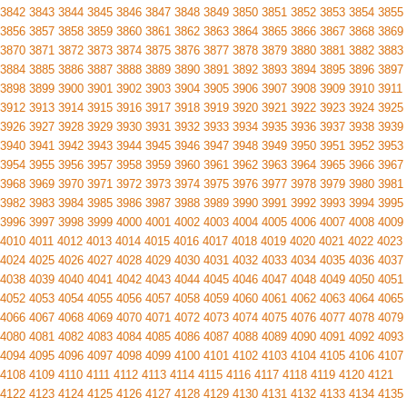
3842
3843
3844
3845
3846
3847
3848
3849
3850
3851
3852
3853
3854
3855
3856
3857
3858
3859
3860
3861
3862
3863
3864
3865
3866
3867
3868
3869
3870
3871
3872
3873
3874
3875
3876
3877
3878
3879
3880
3881
3882
3883
3884
3885
3886
3887
3888
3889
3890
3891
3892
3893
3894
3895
3896
3897
3898
3899
3900
3901
3902
3903
3904
3905
3906
3907
3908
3909
3910
3911
3912
3913
3914
3915
3916
3917
3918
3919
3920
3921
3922
3923
3924
3925
3926
3927
3928
3929
3930
3931
3932
3933
3934
3935
3936
3937
3938
3939
3940
3941
3942
3943
3944
3945
3946
3947
3948
3949
3950
3951
3952
3953
3954
3955
3956
3957
3958
3959
3960
3961
3962
3963
3964
3965
3966
3967
3968
3969
3970
3971
3972
3973
3974
3975
3976
3977
3978
3979
3980
3981
3982
3983
3984
3985
3986
3987
3988
3989
3990
3991
3992
3993
3994
3995
3996
3997
3998
3999
4000
4001
4002
4003
4004
4005
4006
4007
4008
4009
4010
4011
4012
4013
4014
4015
4016
4017
4018
4019
4020
4021
4022
4023
4024
4025
4026
4027
4028
4029
4030
4031
4032
4033
4034
4035
4036
4037
4038
4039
4040
4041
4042
4043
4044
4045
4046
4047
4048
4049
4050
4051
4052
4053
4054
4055
4056
4057
4058
4059
4060
4061
4062
4063
4064
4065
4066
4067
4068
4069
4070
4071
4072
4073
4074
4075
4076
4077
4078
4079
4080
4081
4082
4083
4084
4085
4086
4087
4088
4089
4090
4091
4092
4093
4094
4095
4096
4097
4098
4099
4100
4101
4102
4103
4104
4105
4106
4107
4108
4109
4110
4111
4112
4113
4114
4115
4116
4117
4118
4119
4120
4121
4122
4123
4124
4125
4126
4127
4128
4129
4130
4131
4132
4133
4134
4135