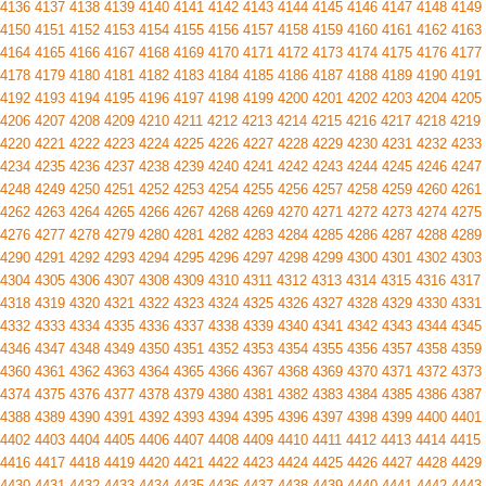
4136
4137
4138
4139
4140
4141
4142
4143
4144
4145
4146
4147
4148
4149
4150
4151
4152
4153
4154
4155
4156
4157
4158
4159
4160
4161
4162
4163
4164
4165
4166
4167
4168
4169
4170
4171
4172
4173
4174
4175
4176
4177
4178
4179
4180
4181
4182
4183
4184
4185
4186
4187
4188
4189
4190
4191
4192
4193
4194
4195
4196
4197
4198
4199
4200
4201
4202
4203
4204
4205
4206
4207
4208
4209
4210
4211
4212
4213
4214
4215
4216
4217
4218
4219
4220
4221
4222
4223
4224
4225
4226
4227
4228
4229
4230
4231
4232
4233
4234
4235
4236
4237
4238
4239
4240
4241
4242
4243
4244
4245
4246
4247
4248
4249
4250
4251
4252
4253
4254
4255
4256
4257
4258
4259
4260
4261
4262
4263
4264
4265
4266
4267
4268
4269
4270
4271
4272
4273
4274
4275
4276
4277
4278
4279
4280
4281
4282
4283
4284
4285
4286
4287
4288
4289
4290
4291
4292
4293
4294
4295
4296
4297
4298
4299
4300
4301
4302
4303
4304
4305
4306
4307
4308
4309
4310
4311
4312
4313
4314
4315
4316
4317
4318
4319
4320
4321
4322
4323
4324
4325
4326
4327
4328
4329
4330
4331
4332
4333
4334
4335
4336
4337
4338
4339
4340
4341
4342
4343
4344
4345
4346
4347
4348
4349
4350
4351
4352
4353
4354
4355
4356
4357
4358
4359
4360
4361
4362
4363
4364
4365
4366
4367
4368
4369
4370
4371
4372
4373
4374
4375
4376
4377
4378
4379
4380
4381
4382
4383
4384
4385
4386
4387
4388
4389
4390
4391
4392
4393
4394
4395
4396
4397
4398
4399
4400
4401
4402
4403
4404
4405
4406
4407
4408
4409
4410
4411
4412
4413
4414
4415
4416
4417
4418
4419
4420
4421
4422
4423
4424
4425
4426
4427
4428
4429
4430
4431
4432
4433
4434
4435
4436
4437
4438
4439
4440
4441
4442
4443