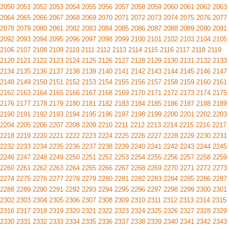
2050
2051
2052
2053
2054
2055
2056
2057
2058
2059
2060
2061
2062
2063
2064
2065
2066
2067
2068
2069
2070
2071
2072
2073
2074
2075
2076
2077
2078
2079
2080
2081
2082
2083
2084
2085
2086
2087
2088
2089
2090
2091
2092
2093
2094
2095
2096
2097
2098
2099
2100
2101
2102
2103
2104
2105
2106
2107
2108
2109
2110
2111
2112
2113
2114
2115
2116
2117
2118
2119
2120
2121
2122
2123
2124
2125
2126
2127
2128
2129
2130
2131
2132
2133
2134
2135
2136
2137
2138
2139
2140
2141
2142
2143
2144
2145
2146
2147
2148
2149
2150
2151
2152
2153
2154
2155
2156
2157
2158
2159
2160
2161
2162
2163
2164
2165
2166
2167
2168
2169
2170
2171
2172
2173
2174
2175
2176
2177
2178
2179
2180
2181
2182
2183
2184
2185
2186
2187
2188
2189
2190
2191
2192
2193
2194
2195
2196
2197
2198
2199
2200
2201
2202
2203
2204
2205
2206
2207
2208
2209
2210
2211
2212
2213
2214
2215
2216
2217
2218
2219
2220
2221
2222
2223
2224
2225
2226
2227
2228
2229
2230
2231
2232
2233
2234
2235
2236
2237
2238
2239
2240
2241
2242
2243
2244
2245
2246
2247
2248
2249
2250
2251
2252
2253
2254
2255
2256
2257
2258
2259
2260
2261
2262
2263
2264
2265
2266
2267
2268
2269
2270
2271
2272
2273
2274
2275
2276
2277
2278
2279
2280
2281
2282
2283
2284
2285
2286
2287
2288
2289
2290
2291
2292
2293
2294
2295
2296
2297
2298
2299
2300
2301
2302
2303
2304
2305
2306
2307
2308
2309
2310
2311
2312
2313
2314
2315
2316
2317
2318
2319
2320
2321
2322
2323
2324
2325
2326
2327
2328
2329
2330
2331
2332
2333
2334
2335
2336
2337
2338
2339
2340
2341
2342
2343