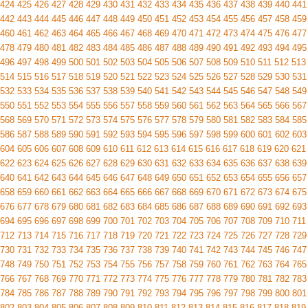
424
425
426
427
428
429
430
431
432
433
434
435
436
437
438
439
440
441
442
443
444
445
446
447
448
449
450
451
452
453
454
455
456
457
458
459
460
461
462
463
464
465
466
467
468
469
470
471
472
473
474
475
476
477
478
479
480
481
482
483
484
485
486
487
488
489
490
491
492
493
494
495
496
497
498
499
500
501
502
503
504
505
506
507
508
509
510
511
512
513
514
515
516
517
518
519
520
521
522
523
524
525
526
527
528
529
530
531
532
533
534
535
536
537
538
539
540
541
542
543
544
545
546
547
548
549
550
551
552
553
554
555
556
557
558
559
560
561
562
563
564
565
566
567
568
569
570
571
572
573
574
575
576
577
578
579
580
581
582
583
584
585
586
587
588
589
590
591
592
593
594
595
596
597
598
599
600
601
602
603
604
605
606
607
608
609
610
611
612
613
614
615
616
617
618
619
620
621
622
623
624
625
626
627
628
629
630
631
632
633
634
635
636
637
638
639
640
641
642
643
644
645
646
647
648
649
650
651
652
653
654
655
656
657
658
659
660
661
662
663
664
665
666
667
668
669
670
671
672
673
674
675
676
677
678
679
680
681
682
683
684
685
686
687
688
689
690
691
692
693
694
695
696
697
698
699
700
701
702
703
704
705
706
707
708
709
710
711
712
713
714
715
716
717
718
719
720
721
722
723
724
725
726
727
728
729
730
731
732
733
734
735
736
737
738
739
740
741
742
743
744
745
746
747
748
749
750
751
752
753
754
755
756
757
758
759
760
761
762
763
764
765
766
767
768
769
770
771
772
773
774
775
776
777
778
779
780
781
782
783
784
785
786
787
788
789
790
791
792
793
794
795
796
797
798
799
800
801
802
803
804
805
806
807
808
809
810
811
812
813
814
815
816
817
818
819