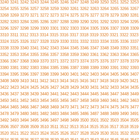
3240
3241
3242
3243
3244
3245
3246
3247
3248
3249
3250
3251
3252
3253
3254
3255
3256
3257
3258
3259
3260
3261
3262
3263
3264
3265
3266
3267
3268
3269
3270
3271
3272
3273
3274
3275
3276
3277
3278
3279
3280
3281
3282
3283
3284
3285
3286
3287
3288
3289
3290
3291
3292
3293
3294
3295
3296
3297
3298
3299
3300
3301
3302
3303
3304
3305
3306
3307
3308
3309
3310
3311
3312
3313
3314
3315
3316
3317
3318
3319
3320
3321
3322
3323
3324
3325
3326
3327
3328
3329
3330
3331
3332
3333
3334
3335
3336
3337
3338
3339
3340
3341
3342
3343
3344
3345
3346
3347
3348
3349
3350
3351
3352
3353
3354
3355
3356
3357
3358
3359
3360
3361
3362
3363
3364
3365
3366
3367
3368
3369
3370
3371
3372
3373
3374
3375
3376
3377
3378
3379
3380
3381
3382
3383
3384
3385
3386
3387
3388
3389
3390
3391
3392
3393
3394
3395
3396
3397
3398
3399
3400
3401
3402
3403
3404
3405
3406
3407
3408
3409
3410
3411
3412
3413
3414
3415
3416
3417
3418
3419
3420
3421
3422
3423
3424
3425
3426
3427
3428
3429
3430
3431
3432
3433
3434
3435
3436
3437
3438
3439
3440
3441
3442
3443
3444
3445
3446
3447
3448
3449
3450
3451
3452
3453
3454
3455
3456
3457
3458
3459
3460
3461
3462
3463
3464
3465
3466
3467
3468
3469
3470
3471
3472
3473
3474
3475
3476
3477
3478
3479
3480
3481
3482
3483
3484
3485
3486
3487
3488
3489
3490
3491
3492
3493
3494
3495
3496
3497
3498
3499
3500
3501
3502
3503
3504
3505
3506
3507
3508
3509
3510
3511
3512
3513
3514
3515
3516
3517
3518
3519
3520
3521
3522
3523
3524
3525
3526
3527
3528
3529
3530
3531
3532
3533
3534
3535
3536
3537
3538
3539
3540
3541
3542
3543
3544
3545
3546
3547