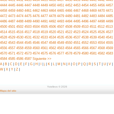
4444
4445
4446
4447
4448
4449
4450
4451
4452
4453
4454
4455
4456
4457
4458
4459
4460
4461
4462
4463
4464
4465
4466
4467
4468
4469
4470
4471
4472
4473
4474
4475
4476
4477
4478
4479
4480
4481
4482
4483
4484
4485
4486
4487
4488
4489
4490
4491
4492
4493
4494
4495
4496
4497
4498
4499
4500
4501
4502
4503
4504
4505
4506
4507
4508
4509
4510
4511
4512
4513
4514
4515
4516
4517
4518
4519
4520
4521
4522
4523
4524
4525
4526
4527
4528
4529
4530
4531
4532
4533
4534
4535
4536
4537
4538
4539
4540
4541
4542
4543
4544
4545
4546
4547
4548
4549
4550
4551
4552
4553
4554
4555
4556
4557
4558
4559
4560
4561
4562
4563
4564
4565
4566
4567
4568
4569
4570
4571
4572
4573
4574
4575
4576
4577
4578
4579
4580
4581
4582
4583
4584
4585
4586
4587
Siguiente >>
A
|
B
|
C
|
D
|
E
|
F
|
G
|
H
|
I
|
j
|
K
|
L
|
M
|
N
|
ñ
|
O
|
P
|
Q
|
R
|
S
|
T
|
U
|
V
|
W
|
X
|
Y
|
Z
|
Yotellevo © 2026
Mapa del sitio