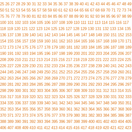
25
26
27
28
29
30
31
32
33
34
35
36
37
38
39
40
41
42
43
44
45
46
47
48
49
50
51
52
53
54
55
56
57
58
59
60
61
62
63
64
65
66
67
68
69
70
71
72
73
74
75
76
77
78
79
80
81
82
83
84
85
86
87
88
89
90
91
92
93
94
95
96
97
98
99
100
101
102
103
104
105
106
107
108
109
110
111
112
113
114
115
116
117
118
119
120
121
122
123
124
125
126
127
128
129
130
131
132
133
134
135
136
137
138
139
140
141
142
143
144
145
146
147
148
149
150
151
152
153
154
155
156
157
158
159
160
161
162
163
164
165
166
167
168
169
170
171
172
173
174
175
176
177
178
179
180
181
182
183
184
185
186
187
188
189
190
191
192
193
194
195
196
197
198
199
200
201
202
203
204
205
206
207
208
209
210
211
212
213
214
215
216
217
218
219
220
221
222
223
224
225
226
227
228
229
230
231
232
233
234
235
236
237
238
239
240
241
242
243
244
245
246
247
248
249
250
251
252
253
254
255
256
257
258
259
260
261
262
263
264
265
266
267
268
269
270
271
272
273
274
275
276
277
278
279
280
281
282
283
284
285
286
287
288
289
290
291
292
293
294
295
296
297
298
299
300
301
302
303
304
305
306
307
308
309
310
311
312
313
314
315
316
317
318
319
320
321
322
323
324
325
326
327
328
329
330
331
332
333
334
335
336
337
338
339
340
341
342
343
344
345
346
347
348
349
350
351
352
353
354
355
356
357
358
359
360
361
362
363
364
365
366
367
368
369
370
371
372
373
374
375
376
377
378
379
380
381
382
383
384
385
386
387
388
389
390
391
392
393
394
395
396
397
398
399
400
401
402
403
404
405
406
407
408
409
410
411
412
413
414
415
416
417
418
419
420
421
422
423