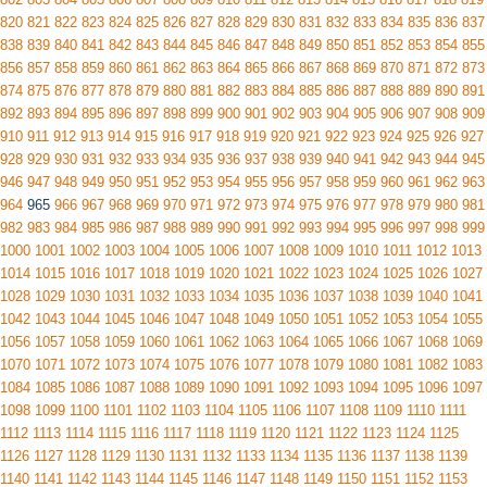
820
821
822
823
824
825
826
827
828
829
830
831
832
833
834
835
836
837
838
839
840
841
842
843
844
845
846
847
848
849
850
851
852
853
854
855
856
857
858
859
860
861
862
863
864
865
866
867
868
869
870
871
872
873
874
875
876
877
878
879
880
881
882
883
884
885
886
887
888
889
890
891
892
893
894
895
896
897
898
899
900
901
902
903
904
905
906
907
908
909
910
911
912
913
914
915
916
917
918
919
920
921
922
923
924
925
926
927
928
929
930
931
932
933
934
935
936
937
938
939
940
941
942
943
944
945
946
947
948
949
950
951
952
953
954
955
956
957
958
959
960
961
962
963
964
965
966
967
968
969
970
971
972
973
974
975
976
977
978
979
980
981
982
983
984
985
986
987
988
989
990
991
992
993
994
995
996
997
998
999
1000
1001
1002
1003
1004
1005
1006
1007
1008
1009
1010
1011
1012
1013
1014
1015
1016
1017
1018
1019
1020
1021
1022
1023
1024
1025
1026
1027
1028
1029
1030
1031
1032
1033
1034
1035
1036
1037
1038
1039
1040
1041
1042
1043
1044
1045
1046
1047
1048
1049
1050
1051
1052
1053
1054
1055
1056
1057
1058
1059
1060
1061
1062
1063
1064
1065
1066
1067
1068
1069
1070
1071
1072
1073
1074
1075
1076
1077
1078
1079
1080
1081
1082
1083
1084
1085
1086
1087
1088
1089
1090
1091
1092
1093
1094
1095
1096
1097
1098
1099
1100
1101
1102
1103
1104
1105
1106
1107
1108
1109
1110
1111
1112
1113
1114
1115
1116
1117
1118
1119
1120
1121
1122
1123
1124
1125
1126
1127
1128
1129
1130
1131
1132
1133
1134
1135
1136
1137
1138
1139
1140
1141
1142
1143
1144
1145
1146
1147
1148
1149
1150
1151
1152
1153