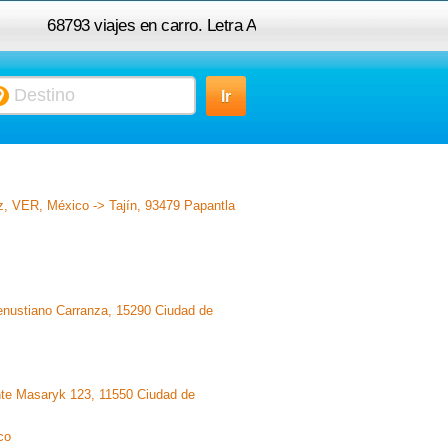
68793 viajes en carro. Letra A
z, VER, México -> Tajín, 93479 Papantla
enustiano Carranza, 15290 Ciudad de
nte Masaryk 123, 11550 Ciudad de
co