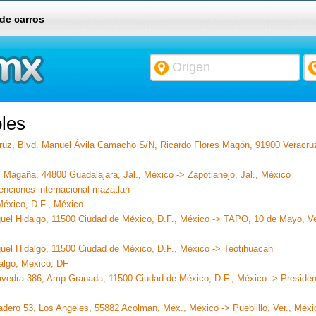
 de carros
les
cruz, Blvd. Manuel Ávila Camacho S/N, Ricardo Flores Magón, 91900 Veracru
 Magaña, 44800 Guadalajara, Jal., México -> Zapotlanejo, Jal., México
enciones internacional mazatlan
México, D.F., México
guel Hidalgo, 11500 Ciudad de México, D.F., México -> TAPO, 10 de Mayo, V
uel Hidalgo, 11500 Ciudad de México, D.F., México -> Teotihuacan
algo, Mexico, DF
avedra 386, Amp Granada, 11500 Ciudad de México, D.F., México -> Preside
Madero 53, Los Angeles, 55882 Acolman, Méx., México -> Pueblillo, Ver., Méxi