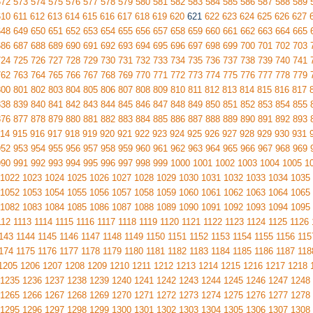
572
573
574
575
576
577
578
579
580
581
582
583
584
585
586
587
588
589
610
611
612
613
614
615
616
617
618
619
620
621
622
623
624
625
626
627
648
649
650
651
652
653
654
655
656
657
658
659
660
661
662
663
664
665
686
687
688
689
690
691
692
693
694
695
696
697
698
699
700
701
702
703
724
725
726
727
728
729
730
731
732
733
734
735
736
737
738
739
740
741
762
763
764
765
766
767
768
769
770
771
772
773
774
775
776
777
778
779
800
801
802
803
804
805
806
807
808
809
810
811
812
813
814
815
816
817
838
839
840
841
842
843
844
845
846
847
848
849
850
851
852
853
854
855
876
877
878
879
880
881
882
883
884
885
886
887
888
889
890
891
892
893
14
915
916
917
918
919
920
921
922
923
924
925
926
927
928
929
930
931
952
953
954
955
956
957
958
959
960
961
962
963
964
965
966
967
968
969
990
991
992
993
994
995
996
997
998
999
1000
1001
1002
1003
1004
1005
1
1022
1023
1024
1025
1026
1027
1028
1029
1030
1031
1032
1033
1034
1035
1052
1053
1054
1055
1056
1057
1058
1059
1060
1061
1062
1063
1064
1065
1082
1083
1084
1085
1086
1087
1088
1089
1090
1091
1092
1093
1094
1095
112
1113
1114
1115
1116
1117
1118
1119
1120
1121
1122
1123
1124
1125
1126
143
1144
1145
1146
1147
1148
1149
1150
1151
1152
1153
1154
1155
1156
115
174
1175
1176
1177
1178
1179
1180
1181
1182
1183
1184
1185
1186
1187
118
1205
1206
1207
1208
1209
1210
1211
1212
1213
1214
1215
1216
1217
1218
1235
1236
1237
1238
1239
1240
1241
1242
1243
1244
1245
1246
1247
1248
1265
1266
1267
1268
1269
1270
1271
1272
1273
1274
1275
1276
1277
1278
1295
1296
1297
1298
1299
1300
1301
1302
1303
1304
1305
1306
1307
1308