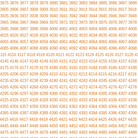
3875
3876
3877
3878
3879
3880
3881
3882
3883
3884
3885
3886
3887
3888
3905
3906
3907
3908
3909
3910
3911
3912
3913
3914
3915
3916
3917
3918
3935
3936
3937
3938
3939
3940
3941
3942
3943
3944
3945
3946
3947
3948
3965
3966
3967
3968
3969
3970
3971
3972
3973
3974
3975
3976
3977
3978
3995
3996
3997
3998
3999
4000
4001
4002
4003
4004
4005
4006
4007
4008
4025
4026
4027
4028
4029
4030
4031
4032
4033
4034
4035
4036
4037
4038
4055
4056
4057
4058
4059
4060
4061
4062
4063
4064
4065
4066
4067
4068
4085
4086
4087
4088
4089
4090
4091
4092
4093
4094
4095
4096
4097
4098
4115
4116
4117
4118
4119
4120
4121
4122
4123
4124
4125
4126
4127
4128
4
4145
4146
4147
4148
4149
4150
4151
4152
4153
4154
4155
4156
4157
4158
4175
4176
4177
4178
4179
4180
4181
4182
4183
4184
4185
4186
4187
4188
4205
4206
4207
4208
4209
4210
4211
4212
4213
4214
4215
4216
4217
4218
4235
4236
4237
4238
4239
4240
4241
4242
4243
4244
4245
4246
4247
4248
4265
4266
4267
4268
4269
4270
4271
4272
4273
4274
4275
4276
4277
4278
4295
4296
4297
4298
4299
4300
4301
4302
4303
4304
4305
4306
4307
4308
4325
4326
4327
4328
4329
4330
4331
4332
4333
4334
4335
4336
4337
4338
4355
4356
4357
4358
4359
4360
4361
4362
4363
4364
4365
4366
4367
4368
4385
4386
4387
4388
4389
4390
4391
4392
4393
4394
4395
4396
4397
4398
4415
4416
4417
4418
4419
4420
4421
4422
4423
4424
4425
4426
4427
4428
4445
4446
4447
4448
4449
4450
4451
4452
4453
4454
4455
4456
4457
4458
4475
4476
4477
4478
4479
4480
4481
4482
4483
4484
4485
4486
4487
4488