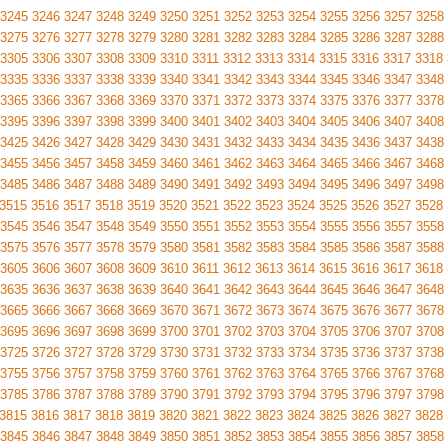
3245
3246
3247
3248
3249
3250
3251
3252
3253
3254
3255
3256
3257
3258
3275
3276
3277
3278
3279
3280
3281
3282
3283
3284
3285
3286
3287
3288
3305
3306
3307
3308
3309
3310
3311
3312
3313
3314
3315
3316
3317
3318
3335
3336
3337
3338
3339
3340
3341
3342
3343
3344
3345
3346
3347
3348
3365
3366
3367
3368
3369
3370
3371
3372
3373
3374
3375
3376
3377
3378
3395
3396
3397
3398
3399
3400
3401
3402
3403
3404
3405
3406
3407
3408
3425
3426
3427
3428
3429
3430
3431
3432
3433
3434
3435
3436
3437
3438
3455
3456
3457
3458
3459
3460
3461
3462
3463
3464
3465
3466
3467
3468
3485
3486
3487
3488
3489
3490
3491
3492
3493
3494
3495
3496
3497
3498
3515
3516
3517
3518
3519
3520
3521
3522
3523
3524
3525
3526
3527
3528
3545
3546
3547
3548
3549
3550
3551
3552
3553
3554
3555
3556
3557
3558
3575
3576
3577
3578
3579
3580
3581
3582
3583
3584
3585
3586
3587
3588
3605
3606
3607
3608
3609
3610
3611
3612
3613
3614
3615
3616
3617
3618
3635
3636
3637
3638
3639
3640
3641
3642
3643
3644
3645
3646
3647
3648
3665
3666
3667
3668
3669
3670
3671
3672
3673
3674
3675
3676
3677
3678
3695
3696
3697
3698
3699
3700
3701
3702
3703
3704
3705
3706
3707
3708
3725
3726
3727
3728
3729
3730
3731
3732
3733
3734
3735
3736
3737
3738
3755
3756
3757
3758
3759
3760
3761
3762
3763
3764
3765
3766
3767
3768
3785
3786
3787
3788
3789
3790
3791
3792
3793
3794
3795
3796
3797
3798
3815
3816
3817
3818
3819
3820
3821
3822
3823
3824
3825
3826
3827
3828
3845
3846
3847
3848
3849
3850
3851
3852
3853
3854
3855
3856
3857
3858