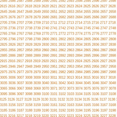
2585
2586
2587
2588
2589
2590
2591
2592
2593
2594
2595
2596
2597
2598
2615
2616
2617
2618
2619
2620
2621
2622
2623
2624
2625
2626
2627
2628
2645
2646
2647
2648
2649
2650
2651
2652
2653
2654
2655
2656
2657
2658
2675
2676
2677
2678
2679
2680
2681
2682
2683
2684
2685
2686
2687
2688
2705
2706
2707
2708
2709
2710
2711
2712
2713
2714
2715
2716
2717
2718
2735
2736
2737
2738
2739
2740
2741
2742
2743
2744
2745
2746
2747
2748
2765
2766
2767
2768
2769
2770
2771
2772
2773
2774
2775
2776
2777
2778
2795
2796
2797
2798
2799
2800
2801
2802
2803
2804
2805
2806
2807
2808
2825
2826
2827
2828
2829
2830
2831
2832
2833
2834
2835
2836
2837
2838
2855
2856
2857
2858
2859
2860
2861
2862
2863
2864
2865
2866
2867
2868
2885
2886
2887
2888
2889
2890
2891
2892
2893
2894
2895
2896
2897
2898
2915
2916
2917
2918
2919
2920
2921
2922
2923
2924
2925
2926
2927
2928
2945
2946
2947
2948
2949
2950
2951
2952
2953
2954
2955
2956
2957
2958
2975
2976
2977
2978
2979
2980
2981
2982
2983
2984
2985
2986
2987
2988
3005
3006
3007
3008
3009
3010
3011
3012
3013
3014
3015
3016
3017
3018
3035
3036
3037
3038
3039
3040
3041
3042
3043
3044
3045
3046
3047
3048
3065
3066
3067
3068
3069
3070
3071
3072
3073
3074
3075
3076
3077
3078
3095
3096
3097
3098
3099
3100
3101
3102
3103
3104
3105
3106
3107
3108
3125
3126
3127
3128
3129
3130
3131
3132
3133
3134
3135
3136
3137
3138
3155
3156
3157
3158
3159
3160
3161
3162
3163
3164
3165
3166
3167
3168
3185
3186
3187
3188
3189
3190
3191
3192
3193
3194
3195
3196
3197
3198
3215
3216
3217
3218
3219
3220
3221
3222
3223
3224
3225
3226
3227
3228