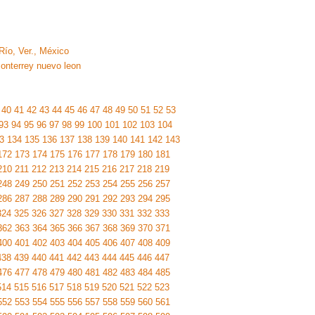
 Río, Ver., México
onterrey nuevo leon
40
41
42
43
44
45
46
47
48
49
50
51
52
53
93
94
95
96
97
98
99
100
101
102
103
104
3
134
135
136
137
138
139
140
141
142
143
172
173
174
175
176
177
178
179
180
181
210
211
212
213
214
215
216
217
218
219
248
249
250
251
252
253
254
255
256
257
286
287
288
289
290
291
292
293
294
295
324
325
326
327
328
329
330
331
332
333
362
363
364
365
366
367
368
369
370
371
400
401
402
403
404
405
406
407
408
409
438
439
440
441
442
443
444
445
446
447
476
477
478
479
480
481
482
483
484
485
514
515
516
517
518
519
520
521
522
523
552
553
554
555
556
557
558
559
560
561