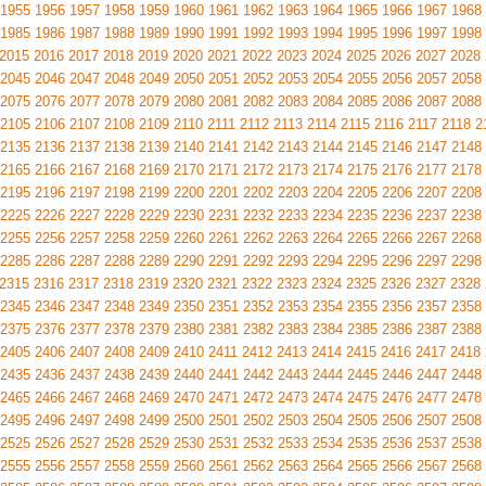
1955
1956
1957
1958
1959
1960
1961
1962
1963
1964
1965
1966
1967
1968
1985
1986
1987
1988
1989
1990
1991
1992
1993
1994
1995
1996
1997
1998
2015
2016
2017
2018
2019
2020
2021
2022
2023
2024
2025
2026
2027
2028
2045
2046
2047
2048
2049
2050
2051
2052
2053
2054
2055
2056
2057
2058
2075
2076
2077
2078
2079
2080
2081
2082
2083
2084
2085
2086
2087
2088
2105
2106
2107
2108
2109
2110
2111
2112
2113
2114
2115
2116
2117
2118
2
2135
2136
2137
2138
2139
2140
2141
2142
2143
2144
2145
2146
2147
2148
2165
2166
2167
2168
2169
2170
2171
2172
2173
2174
2175
2176
2177
2178
2195
2196
2197
2198
2199
2200
2201
2202
2203
2204
2205
2206
2207
2208
2225
2226
2227
2228
2229
2230
2231
2232
2233
2234
2235
2236
2237
2238
2255
2256
2257
2258
2259
2260
2261
2262
2263
2264
2265
2266
2267
2268
2285
2286
2287
2288
2289
2290
2291
2292
2293
2294
2295
2296
2297
2298
2315
2316
2317
2318
2319
2320
2321
2322
2323
2324
2325
2326
2327
2328
2345
2346
2347
2348
2349
2350
2351
2352
2353
2354
2355
2356
2357
2358
2375
2376
2377
2378
2379
2380
2381
2382
2383
2384
2385
2386
2387
2388
2405
2406
2407
2408
2409
2410
2411
2412
2413
2414
2415
2416
2417
2418
2435
2436
2437
2438
2439
2440
2441
2442
2443
2444
2445
2446
2447
2448
2465
2466
2467
2468
2469
2470
2471
2472
2473
2474
2475
2476
2477
2478
2495
2496
2497
2498
2499
2500
2501
2502
2503
2504
2505
2506
2507
2508
2525
2526
2527
2528
2529
2530
2531
2532
2533
2534
2535
2536
2537
2538
2555
2556
2557
2558
2559
2560
2561
2562
2563
2564
2565
2566
2567
2568