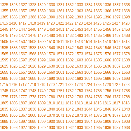
1325
1326
1327
1328
1329
1330
1331
1332
1333
1334
1335
1336
1337
1338
1355
1356
1357
1358
1359
1360
1361
1362
1363
1364
1365
1366
1367
1368
1385
1386
1387
1388
1389
1390
1391
1392
1393
1394
1395
1396
1397
1398
1415
1416
1417
1418
1419
1420
1421
1422
1423
1424
1425
1426
1427
1428
1445
1446
1447
1448
1449
1450
1451
1452
1453
1454
1455
1456
1457
1458
1475
1476
1477
1478
1479
1480
1481
1482
1483
1484
1485
1486
1487
1488
1505
1506
1507
1508
1509
1510
1511
1512
1513
1514
1515
1516
1517
1518
1535
1536
1537
1538
1539
1540
1541
1542
1543
1544
1545
1546
1547
1548
1565
1566
1567
1568
1569
1570
1571
1572
1573
1574
1575
1576
1577
1578
1595
1596
1597
1598
1599
1600
1601
1602
1603
1604
1605
1606
1607
1608
1625
1626
1627
1628
1629
1630
1631
1632
1633
1634
1635
1636
1637
1638
1655
1656
1657
1658
1659
1660
1661
1662
1663
1664
1665
1666
1667
1668
1685
1686
1687
1688
1689
1690
1691
1692
1693
1694
1695
1696
1697
1698
1715
1716
1717
1718
1719
1720
1721
1722
1723
1724
1725
1726
1727
1728
1745
1746
1747
1748
1749
1750
1751
1752
1753
1754
1755
1756
1757
1758
1775
1776
1777
1778
1779
1780
1781
1782
1783
1784
1785
1786
1787
1788
1805
1806
1807
1808
1809
1810
1811
1812
1813
1814
1815
1816
1817
1818
1835
1836
1837
1838
1839
1840
1841
1842
1843
1844
1845
1846
1847
1848
1865
1866
1867
1868
1869
1870
1871
1872
1873
1874
1875
1876
1877
1878
1895
1896
1897
1898
1899
1900
1901
1902
1903
1904
1905
1906
1907
1908
1925
1926
1927
1928
1929
1930
1931
1932
1933
1934
1935
1936
1937
1938