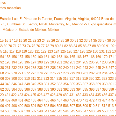
ries
rries mazatlan
stadio Luis El Pirata de la Fuente, Fracc. Virginia, Virginia, 94294 Boca del
 5, Cumbres 3o. Sector, 64610 Monterrey, NL, México -> Expo guadalupe m
r., México -> Estado de México, México
15
16
17
18
19
20
21
22
23
24
25
26
27
28
29
30
31
32
33
34
35
36
37
38
39
68
69
70
71
72
73
74
75
76
77
78
79
80
81
82
83
84
85
86
87
88
89
90
91
92
15
116
117
118
119
120
121
122
123
124
125
126
127
128
129
130
131
132
13
154
155
156
157
158
159
160
161
162
163
164
165
166
167
168
169
170
171
192
193
194
195
196
197
198
199
200
201
202
203
204
205
206
207
208
209
230
231
232
233
234
235
236
237
238
239
240
241
242
243
244
245
246
247
268
269
270
271
272
273
274
275
276
277
278
279
280
281
282
283
284
285
306
307
308
309
310
311
312
313
314
315
316
317
318
319
320
321
322
323
344
345
346
347
348
349
350
351
352
353
354
355
356
357
358
359
360
361
382
383
384
385
386
387
388
389
390
391
392
393
394
395
396
397
398
399
20
421
422
423
424
425
426
427
428
429
430
431
432
433
434
435
436
437
458
459
460
461
462
463
464
465
466
467
468
469
470
471
472
473
474
475
496
497
498
499
500
501
502
503
504
505
506
507
508
509
510
511
512
513
534
535
536
537
538
539
540
541
542
543
544
545
546
547
548
549
550
551