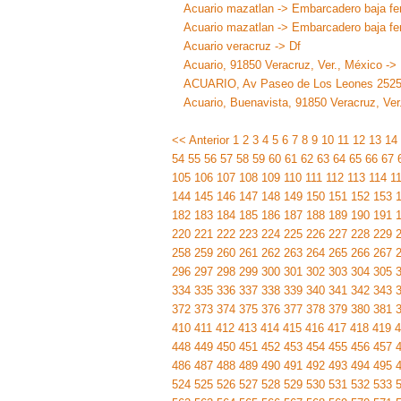
Acuario mazatlan -> Embarcadero baja fer
Acuario mazatlan -> Embarcadero baja fe
Acuario veracruz -> Df
Acuario, 91850 Veracruz, Ver., México -> E
ACUARIO, Av Paseo de Los Leones 2525 -
Acuario, Buenavista, 91850 Veracruz, Ve
<< Anterior
1
2
3
4
5
6
7
8
9
10
11
12
13
14
54
55
56
57
58
59
60
61
62
63
64
65
66
67
105
106
107
108
109
110
111
112
113
114
1
144
145
146
147
148
149
150
151
152
153
182
183
184
185
186
187
188
189
190
191
220
221
222
223
224
225
226
227
228
229
258
259
260
261
262
263
264
265
266
267
296
297
298
299
300
301
302
303
304
305
334
335
336
337
338
339
340
341
342
343
372
373
374
375
376
377
378
379
380
381
410
411
412
413
414
415
416
417
418
419
4
448
449
450
451
452
453
454
455
456
457
486
487
488
489
490
491
492
493
494
495
524
525
526
527
528
529
530
531
532
533