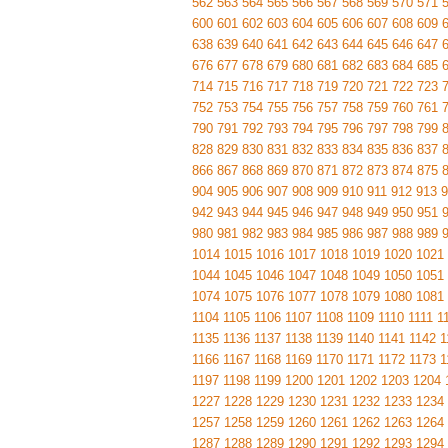
562
563
564
565
566
567
568
569
570
571
600
601
602
603
604
605
606
607
608
609
638
639
640
641
642
643
644
645
646
647
676
677
678
679
680
681
682
683
684
685
714
715
716
717
718
719
720
721
722
723
752
753
754
755
756
757
758
759
760
761
790
791
792
793
794
795
796
797
798
799
828
829
830
831
832
833
834
835
836
837
866
867
868
869
870
871
872
873
874
875
904
905
906
907
908
909
910
911
912
913
9
942
943
944
945
946
947
948
949
950
951
980
981
982
983
984
985
986
987
988
989
1014
1015
1016
1017
1018
1019
1020
1021
1044
1045
1046
1047
1048
1049
1050
1051
1074
1075
1076
1077
1078
1079
1080
1081
1104
1105
1106
1107
1108
1109
1110
1111
1
1135
1136
1137
1138
1139
1140
1141
1142
1
1166
1167
1168
1169
1170
1171
1172
1173
1
1197
1198
1199
1200
1201
1202
1203
1204
1227
1228
1229
1230
1231
1232
1233
1234
1257
1258
1259
1260
1261
1262
1263
1264
1287
1288
1289
1290
1291
1292
1293
1294