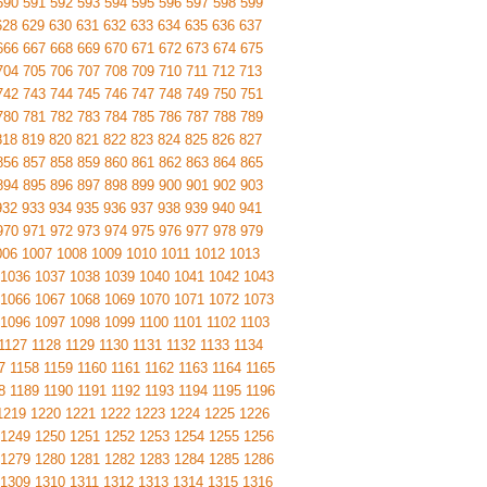
590
591
592
593
594
595
596
597
598
599
628
629
630
631
632
633
634
635
636
637
666
667
668
669
670
671
672
673
674
675
704
705
706
707
708
709
710
711
712
713
742
743
744
745
746
747
748
749
750
751
780
781
782
783
784
785
786
787
788
789
818
819
820
821
822
823
824
825
826
827
856
857
858
859
860
861
862
863
864
865
894
895
896
897
898
899
900
901
902
903
932
933
934
935
936
937
938
939
940
941
970
971
972
973
974
975
976
977
978
979
006
1007
1008
1009
1010
1011
1012
1013
1036
1037
1038
1039
1040
1041
1042
1043
1066
1067
1068
1069
1070
1071
1072
1073
1096
1097
1098
1099
1100
1101
1102
1103
1127
1128
1129
1130
1131
1132
1133
1134
7
1158
1159
1160
1161
1162
1163
1164
1165
8
1189
1190
1191
1192
1193
1194
1195
1196
1219
1220
1221
1222
1223
1224
1225
1226
1249
1250
1251
1252
1253
1254
1255
1256
1279
1280
1281
1282
1283
1284
1285
1286
1309
1310
1311
1312
1313
1314
1315
1316