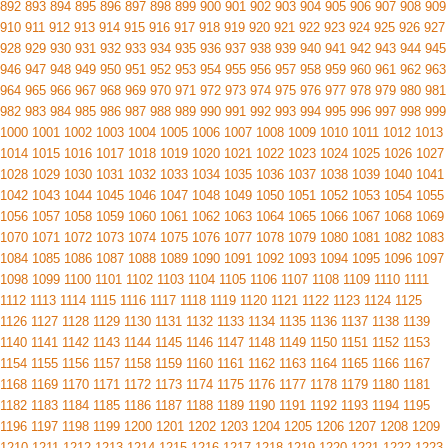
892
893
894
895
896
897
898
899
900
901
902
903
904
905
906
907
908
909
910
911
912
913
914
915
916
917
918
919
920
921
922
923
924
925
926
927
928
929
930
931
932
933
934
935
936
937
938
939
940
941
942
943
944
945
946
947
948
949
950
951
952
953
954
955
956
957
958
959
960
961
962
963
964
965
966
967
968
969
970
971
972
973
974
975
976
977
978
979
980
981
982
983
984
985
986
987
988
989
990
991
992
993
994
995
996
997
998
999
1000
1001
1002
1003
1004
1005
1006
1007
1008
1009
1010
1011
1012
1013
1014
1015
1016
1017
1018
1019
1020
1021
1022
1023
1024
1025
1026
1027
1028
1029
1030
1031
1032
1033
1034
1035
1036
1037
1038
1039
1040
1041
1042
1043
1044
1045
1046
1047
1048
1049
1050
1051
1052
1053
1054
1055
1056
1057
1058
1059
1060
1061
1062
1063
1064
1065
1066
1067
1068
1069
1070
1071
1072
1073
1074
1075
1076
1077
1078
1079
1080
1081
1082
1083
1084
1085
1086
1087
1088
1089
1090
1091
1092
1093
1094
1095
1096
1097
1098
1099
1100
1101
1102
1103
1104
1105
1106
1107
1108
1109
1110
1111
1112
1113
1114
1115
1116
1117
1118
1119
1120
1121
1122
1123
1124
1125
1126
1127
1128
1129
1130
1131
1132
1133
1134
1135
1136
1137
1138
1139
1140
1141
1142
1143
1144
1145
1146
1147
1148
1149
1150
1151
1152
1153
1154
1155
1156
1157
1158
1159
1160
1161
1162
1163
1164
1165
1166
1167
1168
1169
1170
1171
1172
1173
1174
1175
1176
1177
1178
1179
1180
1181
1182
1183
1184
1185
1186
1187
1188
1189
1190
1191
1192
1193
1194
1195
1196
1197
1198
1199
1200
1201
1202
1203
1204
1205
1206
1207
1208
1209
1210
1211
1212
1213
1214
1215
1216
1217
1218
1219
1220
1221
1222
1223