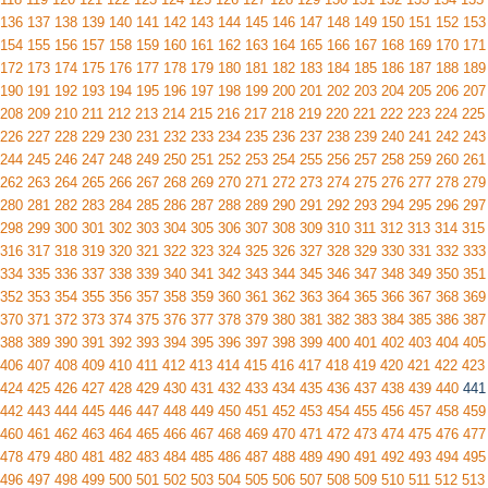
136
137
138
139
140
141
142
143
144
145
146
147
148
149
150
151
152
153
154
155
156
157
158
159
160
161
162
163
164
165
166
167
168
169
170
171
172
173
174
175
176
177
178
179
180
181
182
183
184
185
186
187
188
189
190
191
192
193
194
195
196
197
198
199
200
201
202
203
204
205
206
207
208
209
210
211
212
213
214
215
216
217
218
219
220
221
222
223
224
225
226
227
228
229
230
231
232
233
234
235
236
237
238
239
240
241
242
243
244
245
246
247
248
249
250
251
252
253
254
255
256
257
258
259
260
261
262
263
264
265
266
267
268
269
270
271
272
273
274
275
276
277
278
279
280
281
282
283
284
285
286
287
288
289
290
291
292
293
294
295
296
297
298
299
300
301
302
303
304
305
306
307
308
309
310
311
312
313
314
315
316
317
318
319
320
321
322
323
324
325
326
327
328
329
330
331
332
333
334
335
336
337
338
339
340
341
342
343
344
345
346
347
348
349
350
351
352
353
354
355
356
357
358
359
360
361
362
363
364
365
366
367
368
369
370
371
372
373
374
375
376
377
378
379
380
381
382
383
384
385
386
387
388
389
390
391
392
393
394
395
396
397
398
399
400
401
402
403
404
405
406
407
408
409
410
411
412
413
414
415
416
417
418
419
420
421
422
423
424
425
426
427
428
429
430
431
432
433
434
435
436
437
438
439
440
441
442
443
444
445
446
447
448
449
450
451
452
453
454
455
456
457
458
459
460
461
462
463
464
465
466
467
468
469
470
471
472
473
474
475
476
477
478
479
480
481
482
483
484
485
486
487
488
489
490
491
492
493
494
495
496
497
498
499
500
501
502
503
504
505
506
507
508
509
510
511
512
513