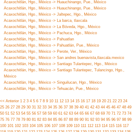
Acaxochitlán, Hgo., México -> Huauchinango, Pue., México
Acaxochitlán, Hgo., México -> Huauchinango, Pue., México
Acaxochitlán, Hgo., México -> Jaltepec, Hgo., México
Acaxochitlán, Hgo., México -> La barca, tlaxcala
Acaxochitlán, Hgo., México -> La Bóveda, Hgo., México
Acaxochitlán, Hgo., México -> Pachuca, Hgo., México
Acaxochitlán, Hgo., México -> Pahuatlan
Acaxochitlán, Hgo., México -> Pahuatlán, Pue., México
Acaxochitlán, Hgo., México -> Perote, Ver., México
Acaxochitlán, Hgo., México -> San andres buenavista,tlaxcala.mexico
Acaxochitlán, Hgo., México -> Santiago Tulantepec, Hgo., México
Acaxochitlán, Hgo., México -> Santiago Tulantepec, Tulancingo, Hgo.,
México
Acaxochitlán, Hgo., México -> Singuilucan, Hgo., México
Acaxochitlán, Hgo., México -> Tehuacán, Pue., México
<< Anterior
1
2
3
4
5
6
7
8
9
10
11
12
13
14
15
16
17
18
19
20
21
22
23
24
25
26
27
28
29
30
31
32
33
34
35
36
37
38
39
40
41
42
43
44
45
46
47
48
49
50
51
52
53
54
55
56
57
58
59
60
61
62
63
64
65
66
67
68
69
70
71
72
73
74
75
76
77
78
79
80
81
82
83
84
85
86
87
88
89
90
91
92
93
94
95
96
97
98
99
100
101
102
103
104
105
106
107
108
109
110
111
112
113
114
115
116
117
118
119
120
121
122
123
124
125
126
127
128
129
130
131
132
133
134
135