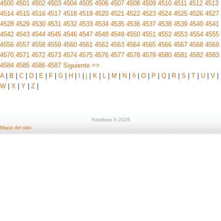
4500
4501
4502
4503
4504
4505
4506
4507
4508
4509
4510
4511
4512
4513
4514
4515
4516
4517
4518
4519
4520
4521
4522
4523
4524
4525
4526
4527
4528
4529
4530
4531
4532
4533
4534
4535
4536
4537
4538
4539
4540
4541
4542
4543
4544
4545
4546
4547
4548
4549
4550
4551
4552
4553
4554
4555
4556
4557
4558
4559
4560
4561
4562
4563
4564
4565
4566
4567
4568
4569
4570
4571
4572
4573
4574
4575
4576
4577
4578
4579
4580
4581
4582
4583
4584
4585
4586
4587
Siguiente >>
A
|
B
|
C
|
D
|
E
|
F
|
G
|
H
|
I
|
j
|
K
|
L
|
M
|
N
|
ñ
|
O
|
P
|
Q
|
R
|
S
|
T
|
U
|
V
|
W
|
X
|
Y
|
Z
|
Yotellevo © 2026
Mapa del sitio