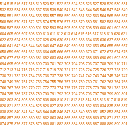
514
515
516
517
518
519
520
521
522
523
524
525
526
527
528
529
530
531
532
533
534
535
536
537
538
539
540
541
542
543
544
545
546
547
548
549
550
551
552
553
554
555
556
557
558
559
560
561
562
563
564
565
566
567
568
569
570
571
572
573
574
575
576
577
578
579
580
581
582
583
584
585
586
587
588
589
590
591
592
593
594
595
596
597
598
599
600
601
602
603
604
605
606
607
608
609
610
611
612
613
614
615
616
617
618
619
620
621
622
623
624
625
626
627
628
629
630
631
632
633
634
635
636
637
638
639
640
641
642
643
644
645
646
647
648
649
650
651
652
653
654
655
656
657
658
659
660
661
662
663
664
665
666
667
668
669
670
671
672
673
674
675
676
677
678
679
680
681
682
683
684
685
686
687
688
689
690
691
692
693
694
695
696
697
698
699
700
701
702
703
704
705
706
707
708
709
710
711
712
713
714
715
716
717
718
719
720
721
722
723
724
725
726
727
728
729
730
731
732
733
734
735
736
737
738
739
740
741
742
743
744
745
746
747
748
749
750
751
752
753
754
755
756
757
758
759
760
761
762
763
764
765
766
767
768
769
770
771
772
773
774
775
776
777
778
779
780
781
782
783
784
785
786
787
788
789
790
791
792
793
794
795
796
797
798
799
800
801
802
803
804
805
806
807
808
809
810
811
812
813
814
815
816
817
818
819
820
821
822
823
824
825
826
827
828
829
830
831
832
833
834
835
836
837
838
839
840
841
842
843
844
845
846
847
848
849
850
851
852
853
854
855
856
857
858
859
860
861
862
863
864
865
866
867
868
869
870
871
872
873
874
875
876
877
878
879
880
881
882
883
884
885
886
887
888
889
890
891