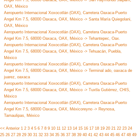
OAX, México
Aeropuerto Internacional Xoxocotlán (OAX), Carretera Oaxaca-Puerto
Angel Km 7.5, 68000 Oaxaca, OAX, México -> Santa María Quiegolani,
OAX, México
Aeropuerto Internacional Xoxocotlán (OAX), Carretera Oaxaca-Puerto
Angel Km 7.5, 68000 Oaxaca, OAX, México -> Tehantepec, Oax.
Aeropuerto Internacional Xoxocotlán (OAX), Carretera Oaxaca-Puerto
Angel Km 7.5, 68000 Oaxaca, OAX, México -> Tehuacán, Puebla,
México
Aeropuerto Internacional Xoxocotlán (OAX), Carretera Oaxaca-Puerto
Angel Km 7.5, 68000 Oaxaca, OAX, México -> Terminal ado, oaxaca de
juarez, oaxaca
Aeropuerto Internacional Xoxocotlán (OAX), Carretera Oaxaca-Puerto
Angel Km 7.5, 68000 Oaxaca, OAX, México -> Tuxtla Gutiérrez, CHIS,
México
Aeropuerto Internacional Xoxocotlán (OAX), Carretera Oaxaca-Puerto
Angel Km 7.5, 68000 Oaxaca, OAX, Méxicoreyno -> Reynosa,
Tamaulipas, México
<< Anterior
1
2
3
4
5
6
7
8
9
10
11
12
13
14
15
16
17
18
19
20
21
22
23
24
25
26
27
28
29
30
31
32
33
34
35
36
37
38
39
40
41
42
43
44
45
46
47
48
49