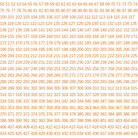
50
51
52
53
54
55
56
57
58
59
60
61
62
63
64
65
66
67
68
69
70
71
72
73
74
75
76
77
78
79
80
81
82
83
84
85
86
87
88
89
90
91
92
93
94
95
96
97
98
99
100
101
102
103
104
105
106
107
108
109
110
111
112
113
114
115
116
117
118
119
120
121
122
123
124
125
126
127
128
129
130
131
132
133
134
135
136
137
138
139
140
141
142
143
144
145
146
147
148
149
150
151
152
153
154
155
156
157
158
159
160
161
162
163
164
165
166
167
168
169
170
171
172
173
174
175
176
177
178
179
180
181
182
183
184
185
186
187
188
189
190
191
192
193
194
195
196
197
198
199
200
201
202
203
204
205
206
207
208
209
210
211
212
213
214
215
216
217
218
219
220
221
222
223
224
225
226
227
228
229
230
231
232
233
234
235
236
237
238
239
240
241
242
243
244
245
246
247
248
249
250
251
252
253
254
255
256
257
258
259
260
261
262
263
264
265
266
267
268
269
270
271
272
273
274
275
276
277
278
279
280
281
282
283
284
285
286
287
288
289
290
291
292
293
294
295
296
297
298
299
300
301
302
303
304
305
306
307
308
309
310
311
312
313
314
315
316
317
318
319
320
321
322
323
324
325
326
327
328
329
330
331
332
333
334
335
336
337
338
339
340
341
342
343
344
345
346
347
348
349
350
351
352
353
354
355
356
357
358
359
360
361
362
363
364
365
366
367
368
369
370
371
372
373
374
375
376
377
378
379
380
381
382
383
384
385
386
387
388
389
390
391
392
393
394
395
396
397
398
399
400
401
402
403
404
405
406
407
408
409
410
411
412
413
414
415
416
417
418
419
420
421
422
423
424
425
426
427
428
429
430
431
432
433
434
435
436
437
438
439
440
441