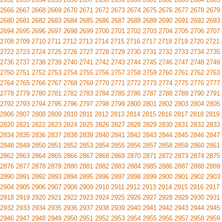
2666
2667
2668
2669
2670
2671
2672
2673
2674
2675
2676
2677
2678
2679
2680
2681
2682
2683
2684
2685
2686
2687
2688
2689
2690
2691
2692
2693
2694
2695
2696
2697
2698
2699
2700
2701
2702
2703
2704
2705
2706
2707
2708
2709
2710
2711
2712
2713
2714
2715
2716
2717
2718
2719
2720
2721
2722
2723
2724
2725
2726
2727
2728
2729
2730
2731
2732
2733
2734
2735
2736
2737
2738
2739
2740
2741
2742
2743
2744
2745
2746
2747
2748
2749
2750
2751
2752
2753
2754
2755
2756
2757
2758
2759
2760
2761
2762
2763
2764
2765
2766
2767
2768
2769
2770
2771
2772
2773
2774
2775
2776
2777
2778
2779
2780
2781
2782
2783
2784
2785
2786
2787
2788
2789
2790
2791
2792
2793
2794
2795
2796
2797
2798
2799
2800
2801
2802
2803
2804
2805
2806
2807
2808
2809
2810
2811
2812
2813
2814
2815
2816
2817
2818
2819
2820
2821
2822
2823
2824
2825
2826
2827
2828
2829
2830
2831
2832
2833
2834
2835
2836
2837
2838
2839
2840
2841
2842
2843
2844
2845
2846
2847
2848
2849
2850
2851
2852
2853
2854
2855
2856
2857
2858
2859
2860
2861
2862
2863
2864
2865
2866
2867
2868
2869
2870
2871
2872
2873
2874
2875
2876
2877
2878
2879
2880
2881
2882
2883
2884
2885
2886
2887
2888
2889
2890
2891
2892
2893
2894
2895
2896
2897
2898
2899
2900
2901
2902
2903
2904
2905
2906
2907
2908
2909
2910
2911
2912
2913
2914
2915
2916
2917
2918
2919
2920
2921
2922
2923
2924
2925
2926
2927
2928
2929
2930
2931
2932
2933
2934
2935
2936
2937
2938
2939
2940
2941
2942
2943
2944
2945
2946
2947
2948
2949
2950
2951
2952
2953
2954
2955
2956
2957
2958
2959