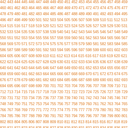
442
443
444
445
446
447
448
449
450
451
452
453
454
455
456
457
458
459
460
461
462
463
464
465
466
467
468
469
470
471
472
473
474
475
476
477
478
479
480
481
482
483
484
485
486
487
488
489
490
491
492
493
494
495
496
497
498
499
500
501
502
503
504
505
506
507
508
509
510
511
512
513
514
515
516
517
518
519
520
521
522
523
524
525
526
527
528
529
530
531
532
533
534
535
536
537
538
539
540
541
542
543
544
545
546
547
548
549
550
551
552
553
554
555
556
557
558
559
560
561
562
563
564
565
566
567
568
569
570
571
572
573
574
575
576
577
578
579
580
581
582
583
584
585
586
587
588
589
590
591
592
593
594
595
596
597
598
599
600
601
602
603
604
605
606
607
608
609
610
611
612
613
614
615
616
617
618
619
620
621
622
623
624
625
626
627
628
629
630
631
632
633
634
635
636
637
638
639
640
641
642
643
644
645
646
647
648
649
650
651
652
653
654
655
656
657
658
659
660
661
662
663
664
665
666
667
668
669
670
671
672
673
674
675
676
677
678
679
680
681
682
683
684
685
686
687
688
689
690
691
692
693
694
695
696
697
698
699
700
701
702
703
704
705
706
707
708
709
710
711
712
713
714
715
716
717
718
719
720
721
722
723
724
725
726
727
728
729
730
731
732
733
734
735
736
737
738
739
740
741
742
743
744
745
746
747
748
749
750
751
752
753
754
755
756
757
758
759
760
761
762
763
764
765
766
767
768
769
770
771
772
773
774
775
776
777
778
779
780
781
782
783
784
785
786
787
788
789
790
791
792
793
794
795
796
797
798
799
800
801
802
803
804
805
806
807
808
809
810
811
812
813
814
815
816
817
818
819
820
821
822
823
824
825
826
827
828
829
830
831
832
833
834
835
836
837