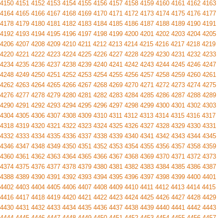
4150
4151
4152
4153
4154
4155
4156
4157
4158
4159
4160
4161
4162
4163
4164
4165
4166
4167
4168
4169
4170
4171
4172
4173
4174
4175
4176
4177
4178
4179
4180
4181
4182
4183
4184
4185
4186
4187
4188
4189
4190
4191
4192
4193
4194
4195
4196
4197
4198
4199
4200
4201
4202
4203
4204
4205
4206
4207
4208
4209
4210
4211
4212
4213
4214
4215
4216
4217
4218
4219
4220
4221
4222
4223
4224
4225
4226
4227
4228
4229
4230
4231
4232
4233
4234
4235
4236
4237
4238
4239
4240
4241
4242
4243
4244
4245
4246
4247
4248
4249
4250
4251
4252
4253
4254
4255
4256
4257
4258
4259
4260
4261
4262
4263
4264
4265
4266
4267
4268
4269
4270
4271
4272
4273
4274
4275
4276
4277
4278
4279
4280
4281
4282
4283
4284
4285
4286
4287
4288
4289
4290
4291
4292
4293
4294
4295
4296
4297
4298
4299
4300
4301
4302
4303
4304
4305
4306
4307
4308
4309
4310
4311
4312
4313
4314
4315
4316
4317
4318
4319
4320
4321
4322
4323
4324
4325
4326
4327
4328
4329
4330
4331
4332
4333
4334
4335
4336
4337
4338
4339
4340
4341
4342
4343
4344
4345
4346
4347
4348
4349
4350
4351
4352
4353
4354
4355
4356
4357
4358
4359
4360
4361
4362
4363
4364
4365
4366
4367
4368
4369
4370
4371
4372
4373
4374
4375
4376
4377
4378
4379
4380
4381
4382
4383
4384
4385
4386
4387
4388
4389
4390
4391
4392
4393
4394
4395
4396
4397
4398
4399
4400
4401
4402
4403
4404
4405
4406
4407
4408
4409
4410
4411
4412
4413
4414
4415
4416
4417
4418
4419
4420
4421
4422
4423
4424
4425
4426
4427
4428
4429
4430
4431
4432
4433
4434
4435
4436
4437
4438
4439
4440
4441
4442
4443
4444
4445
4446
4447
4448
4449
4450
4451
4452
4453
4454
4455
4456
4457