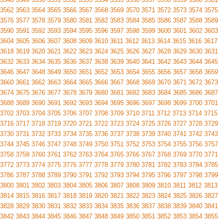
3562
3563
3564
3565
3566
3567
3568
3569
3570
3571
3572
3573
3574
3575
3576
3577
3578
3579
3580
3581
3582
3583
3584
3585
3586
3587
3588
3589
3590
3591
3592
3593
3594
3595
3596
3597
3598
3599
3600
3601
3602
3603
3604
3605
3606
3607
3608
3609
3610
3611
3612
3613
3614
3615
3616
3617
3618
3619
3620
3621
3622
3623
3624
3625
3626
3627
3628
3629
3630
3631
3632
3633
3634
3635
3636
3637
3638
3639
3640
3641
3642
3643
3644
3645
3646
3647
3648
3649
3650
3651
3652
3653
3654
3655
3656
3657
3658
3659
3660
3661
3662
3663
3664
3665
3666
3667
3668
3669
3670
3671
3672
3673
3674
3675
3676
3677
3678
3679
3680
3681
3682
3683
3684
3685
3686
3687
3688
3689
3690
3691
3692
3693
3694
3695
3696
3697
3698
3699
3700
3701
3702
3703
3704
3705
3706
3707
3708
3709
3710
3711
3712
3713
3714
3715
3716
3717
3718
3719
3720
3721
3722
3723
3724
3725
3726
3727
3728
3729
3730
3731
3732
3733
3734
3735
3736
3737
3738
3739
3740
3741
3742
3743
3744
3745
3746
3747
3748
3749
3750
3751
3752
3753
3754
3755
3756
3757
3758
3759
3760
3761
3762
3763
3764
3765
3766
3767
3768
3769
3770
3771
3772
3773
3774
3775
3776
3777
3778
3779
3780
3781
3782
3783
3784
3785
3786
3787
3788
3789
3790
3791
3792
3793
3794
3795
3796
3797
3798
3799
3800
3801
3802
3803
3804
3805
3806
3807
3808
3809
3810
3811
3812
3813
3814
3815
3816
3817
3818
3819
3820
3821
3822
3823
3824
3825
3826
3827
3828
3829
3830
3831
3832
3833
3834
3835
3836
3837
3838
3839
3840
3841
3842
3843
3844
3845
3846
3847
3848
3849
3850
3851
3852
3853
3854
3855