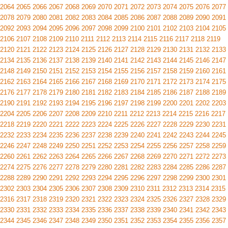
2064
2065
2066
2067
2068
2069
2070
2071
2072
2073
2074
2075
2076
2077
2078
2079
2080
2081
2082
2083
2084
2085
2086
2087
2088
2089
2090
2091
2092
2093
2094
2095
2096
2097
2098
2099
2100
2101
2102
2103
2104
2105
2106
2107
2108
2109
2110
2111
2112
2113
2114
2115
2116
2117
2118
2119
2120
2121
2122
2123
2124
2125
2126
2127
2128
2129
2130
2131
2132
2133
2134
2135
2136
2137
2138
2139
2140
2141
2142
2143
2144
2145
2146
2147
2148
2149
2150
2151
2152
2153
2154
2155
2156
2157
2158
2159
2160
2161
2162
2163
2164
2165
2166
2167
2168
2169
2170
2171
2172
2173
2174
2175
2176
2177
2178
2179
2180
2181
2182
2183
2184
2185
2186
2187
2188
2189
2190
2191
2192
2193
2194
2195
2196
2197
2198
2199
2200
2201
2202
2203
2204
2205
2206
2207
2208
2209
2210
2211
2212
2213
2214
2215
2216
2217
2218
2219
2220
2221
2222
2223
2224
2225
2226
2227
2228
2229
2230
2231
2232
2233
2234
2235
2236
2237
2238
2239
2240
2241
2242
2243
2244
2245
2246
2247
2248
2249
2250
2251
2252
2253
2254
2255
2256
2257
2258
2259
2260
2261
2262
2263
2264
2265
2266
2267
2268
2269
2270
2271
2272
2273
2274
2275
2276
2277
2278
2279
2280
2281
2282
2283
2284
2285
2286
2287
2288
2289
2290
2291
2292
2293
2294
2295
2296
2297
2298
2299
2300
2301
2302
2303
2304
2305
2306
2307
2308
2309
2310
2311
2312
2313
2314
2315
2316
2317
2318
2319
2320
2321
2322
2323
2324
2325
2326
2327
2328
2329
2330
2331
2332
2333
2334
2335
2336
2337
2338
2339
2340
2341
2342
2343
2344
2345
2346
2347
2348
2349
2350
2351
2352
2353
2354
2355
2356
2357