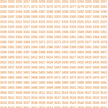
3254
3255
3256
3257
3258
3259
3260
3261
3262
3263
3264
3265
3266
3267
3268
3269
3270
3271
3272
3273
3274
3275
3276
3277
3278
3279
3280
3281
3282
3283
3284
3285
3286
3287
3288
3289
3290
3291
3292
3293
3294
3295
3296
3297
3298
3299
3300
3301
3302
3303
3304
3305
3306
3307
3308
3309
3310
3311
3312
3313
3314
3315
3316
3317
3318
3319
3320
3321
3322
3323
3324
3325
3326
3327
3328
3329
3330
3331
3332
3333
3334
3335
3336
3337
3338
3339
3340
3341
3342
3343
3344
3345
3346
3347
3348
3349
3350
3351
3352
3353
3354
3355
3356
3357
3358
3359
3360
3361
3362
3363
3364
3365
3366
3367
3368
3369
3370
3371
3372
3373
3374
3375
3376
3377
3378
3379
3380
3381
3382
3383
3384
3385
3386
3387
3388
3389
3390
3391
3392
3393
3394
3395
3396
3397
3398
3399
3400
3401
3402
3403
3404
3405
3406
3407
3408
3409
3410
3411
3412
3413
3414
3415
3416
3417
3418
3419
3420
3421
3422
3423
3424
3425
3426
3427
3428
3429
3430
3431
3432
3433
3434
3435
3436
3437
3438
3439
3440
3441
3442
3443
3444
3445
3446
3447
3448
3449
3450
3451
3452
3453
3454
3455
3456
3457
3458
3459
3460
3461
3462
3463
3464
3465
3466
3467
3468
3469
3470
3471
3472
3473
3474
3475
3476
3477
3478
3479
3480
3481
3482
3483
3484
3485
3486
3487
3488
3489
3490
3491
3492
3493
3494
3495
3496
3497
3498
3499
3500
3501
3502
3503
3504
3505
3506
3507
3508
3509
3510
3511
3512
3513
3514
3515
3516
3517
3518
3519
3520
3521
3522
3523
3524
3525
3526
3527
3528
3529
3530
3531
3532
3533
3534
3535
3536
3537
3538
3539
3540
3541
3542
3543
3544
3545
3546
3547
3548
3549
3550
3551
3552
3553
3554
3555
3556
3557
3558
3559
3560
3561