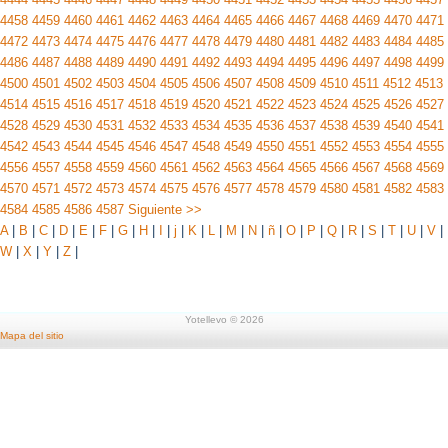
4458
4459
4460
4461
4462
4463
4464
4465
4466
4467
4468
4469
4470
4471
4472
4473
4474
4475
4476
4477
4478
4479
4480
4481
4482
4483
4484
4485
4486
4487
4488
4489
4490
4491
4492
4493
4494
4495
4496
4497
4498
4499
4500
4501
4502
4503
4504
4505
4506
4507
4508
4509
4510
4511
4512
4513
4514
4515
4516
4517
4518
4519
4520
4521
4522
4523
4524
4525
4526
4527
4528
4529
4530
4531
4532
4533
4534
4535
4536
4537
4538
4539
4540
4541
4542
4543
4544
4545
4546
4547
4548
4549
4550
4551
4552
4553
4554
4555
4556
4557
4558
4559
4560
4561
4562
4563
4564
4565
4566
4567
4568
4569
4570
4571
4572
4573
4574
4575
4576
4577
4578
4579
4580
4581
4582
4583
4584
4585
4586
4587
Siguiente >>
A
|
B
|
C
|
D
|
E
|
F
|
G
|
H
|
I
|
j
|
K
|
L
|
M
|
N
|
ñ
|
O
|
P
|
Q
|
R
|
S
|
T
|
U
|
V
|
W
|
X
|
Y
|
Z
|
Yotellevo © 2026
Mapa del sitio