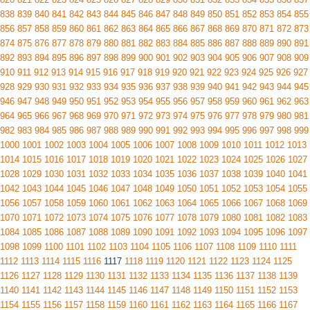
838
839
840
841
842
843
844
845
846
847
848
849
850
851
852
853
854
855
856
857
858
859
860
861
862
863
864
865
866
867
868
869
870
871
872
873
874
875
876
877
878
879
880
881
882
883
884
885
886
887
888
889
890
891
892
893
894
895
896
897
898
899
900
901
902
903
904
905
906
907
908
909
910
911
912
913
914
915
916
917
918
919
920
921
922
923
924
925
926
927
928
929
930
931
932
933
934
935
936
937
938
939
940
941
942
943
944
945
946
947
948
949
950
951
952
953
954
955
956
957
958
959
960
961
962
963
964
965
966
967
968
969
970
971
972
973
974
975
976
977
978
979
980
981
982
983
984
985
986
987
988
989
990
991
992
993
994
995
996
997
998
999
1000
1001
1002
1003
1004
1005
1006
1007
1008
1009
1010
1011
1012
1013
1014
1015
1016
1017
1018
1019
1020
1021
1022
1023
1024
1025
1026
1027
1028
1029
1030
1031
1032
1033
1034
1035
1036
1037
1038
1039
1040
1041
1042
1043
1044
1045
1046
1047
1048
1049
1050
1051
1052
1053
1054
1055
1056
1057
1058
1059
1060
1061
1062
1063
1064
1065
1066
1067
1068
1069
1070
1071
1072
1073
1074
1075
1076
1077
1078
1079
1080
1081
1082
1083
1084
1085
1086
1087
1088
1089
1090
1091
1092
1093
1094
1095
1096
1097
1098
1099
1100
1101
1102
1103
1104
1105
1106
1107
1108
1109
1110
1111
1112
1113
1114
1115
1116
1117
1118
1119
1120
1121
1122
1123
1124
1125
1126
1127
1128
1129
1130
1131
1132
1133
1134
1135
1136
1137
1138
1139
1140
1141
1142
1143
1144
1145
1146
1147
1148
1149
1150
1151
1152
1153
1154
1155
1156
1157
1158
1159
1160
1161
1162
1163
1164
1165
1166
1167