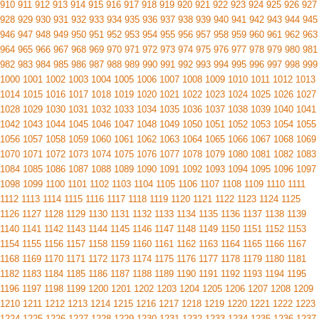
910
911
912
913
914
915
916
917
918
919
920
921
922
923
924
925
926
927
928
929
930
931
932
933
934
935
936
937
938
939
940
941
942
943
944
945
946
947
948
949
950
951
952
953
954
955
956
957
958
959
960
961
962
963
964
965
966
967
968
969
970
971
972
973
974
975
976
977
978
979
980
981
982
983
984
985
986
987
988
989
990
991
992
993
994
995
996
997
998
999
1000
1001
1002
1003
1004
1005
1006
1007
1008
1009
1010
1011
1012
1013
1014
1015
1016
1017
1018
1019
1020
1021
1022
1023
1024
1025
1026
1027
1028
1029
1030
1031
1032
1033
1034
1035
1036
1037
1038
1039
1040
1041
1042
1043
1044
1045
1046
1047
1048
1049
1050
1051
1052
1053
1054
1055
1056
1057
1058
1059
1060
1061
1062
1063
1064
1065
1066
1067
1068
1069
1070
1071
1072
1073
1074
1075
1076
1077
1078
1079
1080
1081
1082
1083
1084
1085
1086
1087
1088
1089
1090
1091
1092
1093
1094
1095
1096
1097
1098
1099
1100
1101
1102
1103
1104
1105
1106
1107
1108
1109
1110
1111
1112
1113
1114
1115
1116
1117
1118
1119
1120
1121
1122
1123
1124
1125
1126
1127
1128
1129
1130
1131
1132
1133
1134
1135
1136
1137
1138
1139
1140
1141
1142
1143
1144
1145
1146
1147
1148
1149
1150
1151
1152
1153
1154
1155
1156
1157
1158
1159
1160
1161
1162
1163
1164
1165
1166
1167
1168
1169
1170
1171
1172
1173
1174
1175
1176
1177
1178
1179
1180
1181
1182
1183
1184
1185
1186
1187
1188
1189
1190
1191
1192
1193
1194
1195
1196
1197
1198
1199
1200
1201
1202
1203
1204
1205
1206
1207
1208
1209
1210
1211
1212
1213
1214
1215
1216
1217
1218
1219
1220
1221
1222
1223
1224
1225
1226
1227
1228
1229
1230
1231
1232
1233
1234
1235
1236
1237