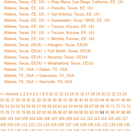
Abilene, Texas, EE. UU. -> Otay Mesa, San Diego, California, EE. UU.
Abilene, Texas, EE. UU. -> Presidio, Texas, EE. UU.
Abilene, Texas, EE. UU. -> San Antonio, Texas, EE. UU.
Abilene, Texas, EE. UU. -> Sweetwater, Texas 79556, EE. UU.
Abilene, Texas, EE. UU. -> Tucson, Arizona, EE. UU.
Abilene, Texas, EE. UU. -> Tucson, Arizona, EE. UU.
Abilene, Texas, EE. UU. -> Wichita, Kansas, EE. UU.
Abilene, Texas, EEUU -> Arlington, Texas, EEUU
Abilene, Texas, EEUU -> Fort Worth, Texas, EEUU
Abilene, Texas, EEUU -> Houston, Texas, EEUU
Abilene, Texas, EEUU -> Weatherford, Texas, EEUU
Abilene, TX, USA -> Dallas, TX, USA
Abilene, TX, USA -> Galveston, TX, USA
Abilene, TX, USA -> Nashville, TN, USA
<< Anterior
1
2
3
4
5
6
7
8
9
10
11
12
13
14
15
16
17
18
19
20
21
22
23
24
25
26
27
28
29
30
31
32
33
34
35
36
37
38
39
40
41
42
43
44
45
46
47
48
49
50
51
52
53
54
55
56
57
58
59
60
61
62
63
64
65
66
67
68
69
70
71
72
73
74
75
76
77
78
79
80
81
82
83
84
85
86
87
88
89
90
91
92
93
94
95
96
97
98
99
100
101
102
103
104
105
106
107
108
109
110
111
112
113
114
115
116
117
118
119
120
121
122
123
124
125
126
127
128
129
130
131
132
133
134
135
136
137
138
139
140
141
142
143
144
145
146
147
148
149
150
151
152
153