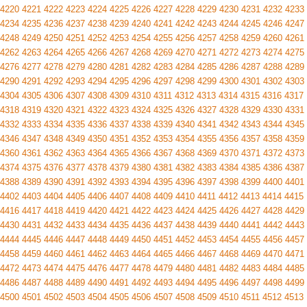
4220
4221
4222
4223
4224
4225
4226
4227
4228
4229
4230
4231
4232
4233
4234
4235
4236
4237
4238
4239
4240
4241
4242
4243
4244
4245
4246
4247
4248
4249
4250
4251
4252
4253
4254
4255
4256
4257
4258
4259
4260
4261
4262
4263
4264
4265
4266
4267
4268
4269
4270
4271
4272
4273
4274
4275
4276
4277
4278
4279
4280
4281
4282
4283
4284
4285
4286
4287
4288
4289
4290
4291
4292
4293
4294
4295
4296
4297
4298
4299
4300
4301
4302
4303
4304
4305
4306
4307
4308
4309
4310
4311
4312
4313
4314
4315
4316
4317
4318
4319
4320
4321
4322
4323
4324
4325
4326
4327
4328
4329
4330
4331
4332
4333
4334
4335
4336
4337
4338
4339
4340
4341
4342
4343
4344
4345
4346
4347
4348
4349
4350
4351
4352
4353
4354
4355
4356
4357
4358
4359
4360
4361
4362
4363
4364
4365
4366
4367
4368
4369
4370
4371
4372
4373
4374
4375
4376
4377
4378
4379
4380
4381
4382
4383
4384
4385
4386
4387
4388
4389
4390
4391
4392
4393
4394
4395
4396
4397
4398
4399
4400
4401
4402
4403
4404
4405
4406
4407
4408
4409
4410
4411
4412
4413
4414
4415
4416
4417
4418
4419
4420
4421
4422
4423
4424
4425
4426
4427
4428
4429
4430
4431
4432
4433
4434
4435
4436
4437
4438
4439
4440
4441
4442
4443
4444
4445
4446
4447
4448
4449
4450
4451
4452
4453
4454
4455
4456
4457
4458
4459
4460
4461
4462
4463
4464
4465
4466
4467
4468
4469
4470
4471
4472
4473
4474
4475
4476
4477
4478
4479
4480
4481
4482
4483
4484
4485
4486
4487
4488
4489
4490
4491
4492
4493
4494
4495
4496
4497
4498
4499
4500
4501
4502
4503
4504
4505
4506
4507
4508
4509
4510
4511
4512
4513