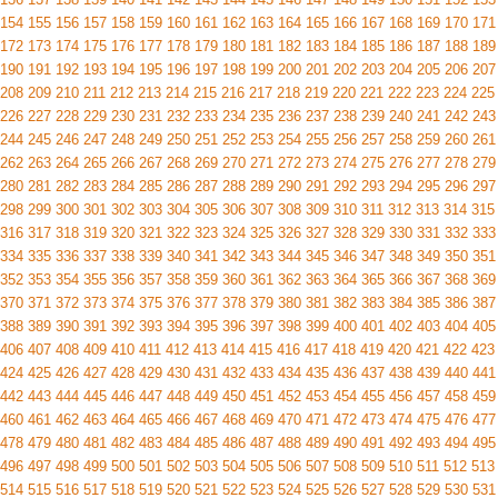
154
155
156
157
158
159
160
161
162
163
164
165
166
167
168
169
170
171
172
173
174
175
176
177
178
179
180
181
182
183
184
185
186
187
188
189
190
191
192
193
194
195
196
197
198
199
200
201
202
203
204
205
206
207
208
209
210
211
212
213
214
215
216
217
218
219
220
221
222
223
224
225
226
227
228
229
230
231
232
233
234
235
236
237
238
239
240
241
242
243
244
245
246
247
248
249
250
251
252
253
254
255
256
257
258
259
260
261
262
263
264
265
266
267
268
269
270
271
272
273
274
275
276
277
278
279
280
281
282
283
284
285
286
287
288
289
290
291
292
293
294
295
296
297
298
299
300
301
302
303
304
305
306
307
308
309
310
311
312
313
314
315
316
317
318
319
320
321
322
323
324
325
326
327
328
329
330
331
332
333
334
335
336
337
338
339
340
341
342
343
344
345
346
347
348
349
350
351
352
353
354
355
356
357
358
359
360
361
362
363
364
365
366
367
368
369
370
371
372
373
374
375
376
377
378
379
380
381
382
383
384
385
386
387
388
389
390
391
392
393
394
395
396
397
398
399
400
401
402
403
404
405
406
407
408
409
410
411
412
413
414
415
416
417
418
419
420
421
422
423
424
425
426
427
428
429
430
431
432
433
434
435
436
437
438
439
440
441
442
443
444
445
446
447
448
449
450
451
452
453
454
455
456
457
458
459
460
461
462
463
464
465
466
467
468
469
470
471
472
473
474
475
476
477
478
479
480
481
482
483
484
485
486
487
488
489
490
491
492
493
494
495
496
497
498
499
500
501
502
503
504
505
506
507
508
509
510
511
512
513
514
515
516
517
518
519
520
521
522
523
524
525
526
527
528
529
530
531