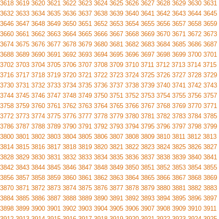
3618
3619
3620
3621
3622
3623
3624
3625
3626
3627
3628
3629
3630
3631
3632
3633
3634
3635
3636
3637
3638
3639
3640
3641
3642
3643
3644
3645
3646
3647
3648
3649
3650
3651
3652
3653
3654
3655
3656
3657
3658
3659
3660
3661
3662
3663
3664
3665
3666
3667
3668
3669
3670
3671
3672
3673
3674
3675
3676
3677
3678
3679
3680
3681
3682
3683
3684
3685
3686
3687
3688
3689
3690
3691
3692
3693
3694
3695
3696
3697
3698
3699
3700
3701
3702
3703
3704
3705
3706
3707
3708
3709
3710
3711
3712
3713
3714
3715
3716
3717
3718
3719
3720
3721
3722
3723
3724
3725
3726
3727
3728
3729
3730
3731
3732
3733
3734
3735
3736
3737
3738
3739
3740
3741
3742
3743
3744
3745
3746
3747
3748
3749
3750
3751
3752
3753
3754
3755
3756
3757
3758
3759
3760
3761
3762
3763
3764
3765
3766
3767
3768
3769
3770
3771
3772
3773
3774
3775
3776
3777
3778
3779
3780
3781
3782
3783
3784
3785
3786
3787
3788
3789
3790
3791
3792
3793
3794
3795
3796
3797
3798
3799
3800
3801
3802
3803
3804
3805
3806
3807
3808
3809
3810
3811
3812
3813
3814
3815
3816
3817
3818
3819
3820
3821
3822
3823
3824
3825
3826
3827
3828
3829
3830
3831
3832
3833
3834
3835
3836
3837
3838
3839
3840
3841
3842
3843
3844
3845
3846
3847
3848
3849
3850
3851
3852
3853
3854
3855
3856
3857
3858
3859
3860
3861
3862
3863
3864
3865
3866
3867
3868
3869
3870
3871
3872
3873
3874
3875
3876
3877
3878
3879
3880
3881
3882
3883
3884
3885
3886
3887
3888
3889
3890
3891
3892
3893
3894
3895
3896
3897
3898
3899
3900
3901
3902
3903
3904
3905
3906
3907
3908
3909
3910
3911
3912
3913
3914
3915
3916
3917
3918
3919
3920
3921
3922
3923
3924
3925