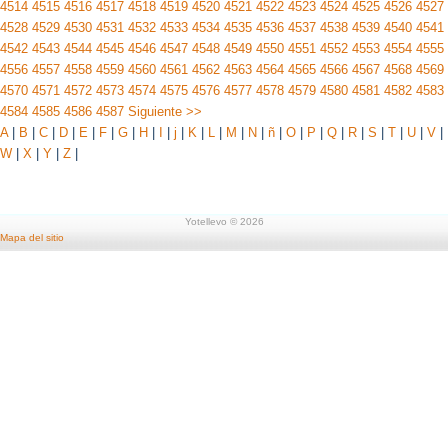
4514
4515
4516
4517
4518
4519
4520
4521
4522
4523
4524
4525
4526
4527
4528
4529
4530
4531
4532
4533
4534
4535
4536
4537
4538
4539
4540
4541
4542
4543
4544
4545
4546
4547
4548
4549
4550
4551
4552
4553
4554
4555
4556
4557
4558
4559
4560
4561
4562
4563
4564
4565
4566
4567
4568
4569
4570
4571
4572
4573
4574
4575
4576
4577
4578
4579
4580
4581
4582
4583
4584
4585
4586
4587
Siguiente >>
A
|
B
|
C
|
D
|
E
|
F
|
G
|
H
|
I
|
j
|
K
|
L
|
M
|
N
|
ñ
|
O
|
P
|
Q
|
R
|
S
|
T
|
U
|
V
|
W
|
X
|
Y
|
Z
|
Yotellevo © 2026
Mapa del sitio