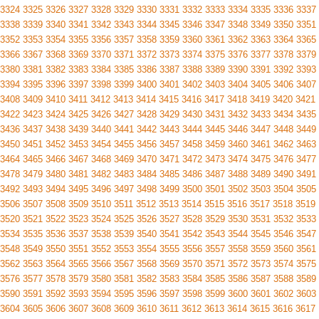
3324
3325
3326
3327
3328
3329
3330
3331
3332
3333
3334
3335
3336
3337
3338
3339
3340
3341
3342
3343
3344
3345
3346
3347
3348
3349
3350
3351
3352
3353
3354
3355
3356
3357
3358
3359
3360
3361
3362
3363
3364
3365
3366
3367
3368
3369
3370
3371
3372
3373
3374
3375
3376
3377
3378
3379
3380
3381
3382
3383
3384
3385
3386
3387
3388
3389
3390
3391
3392
3393
3394
3395
3396
3397
3398
3399
3400
3401
3402
3403
3404
3405
3406
3407
3408
3409
3410
3411
3412
3413
3414
3415
3416
3417
3418
3419
3420
3421
3422
3423
3424
3425
3426
3427
3428
3429
3430
3431
3432
3433
3434
3435
3436
3437
3438
3439
3440
3441
3442
3443
3444
3445
3446
3447
3448
3449
3450
3451
3452
3453
3454
3455
3456
3457
3458
3459
3460
3461
3462
3463
3464
3465
3466
3467
3468
3469
3470
3471
3472
3473
3474
3475
3476
3477
3478
3479
3480
3481
3482
3483
3484
3485
3486
3487
3488
3489
3490
3491
3492
3493
3494
3495
3496
3497
3498
3499
3500
3501
3502
3503
3504
3505
3506
3507
3508
3509
3510
3511
3512
3513
3514
3515
3516
3517
3518
3519
3520
3521
3522
3523
3524
3525
3526
3527
3528
3529
3530
3531
3532
3533
3534
3535
3536
3537
3538
3539
3540
3541
3542
3543
3544
3545
3546
3547
3548
3549
3550
3551
3552
3553
3554
3555
3556
3557
3558
3559
3560
3561
3562
3563
3564
3565
3566
3567
3568
3569
3570
3571
3572
3573
3574
3575
3576
3577
3578
3579
3580
3581
3582
3583
3584
3585
3586
3587
3588
3589
3590
3591
3592
3593
3594
3595
3596
3597
3598
3599
3600
3601
3602
3603
3604
3605
3606
3607
3608
3609
3610
3611
3612
3613
3614
3615
3616
3617