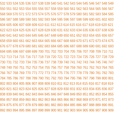
532
533
534
535
536
537
538
539
540
541
542
543
544
545
546
547
548
549
550
551
552
553
554
555
556
557
558
559
560
561
562
563
564
565
566
567
568
569
570
571
572
573
574
575
576
577
578
579
580
581
582
583
584
585
586
587
588
589
590
591
592
593
594
595
596
597
598
599
600
601
602
603
604
605
606
607
608
609
610
611
612
613
614
615
616
617
618
619
620
621
622
623
624
625
626
627
628
629
630
631
632
633
634
635
636
637
638
639
640
641
642
643
644
645
646
647
648
649
650
651
652
653
654
655
656
657
658
659
660
661
662
663
664
665
666
667
668
669
670
671
672
673
674
675
676
677
678
679
680
681
682
683
684
685
686
687
688
689
690
691
692
693
694
695
696
697
698
699
700
701
702
703
704
705
706
707
708
709
710
711
712
713
714
715
716
717
718
719
720
721
722
723
724
725
726
727
728
729
730
731
732
733
734
735
736
737
738
739
740
741
742
743
744
745
746
747
748
749
750
751
752
753
754
755
756
757
758
759
760
761
762
763
764
765
766
767
768
769
770
771
772
773
774
775
776
777
778
779
780
781
782
783
784
785
786
787
788
789
790
791
792
793
794
795
796
797
798
799
800
801
802
803
804
805
806
807
808
809
810
811
812
813
814
815
816
817
818
819
820
821
822
823
824
825
826
827
828
829
830
831
832
833
834
835
836
837
838
839
840
841
842
843
844
845
846
847
848
849
850
851
852
853
854
855
856
857
858
859
860
861
862
863
864
865
866
867
868
869
870
871
872
873
874
875
876
877
878
879
880
881
882
883
884
885
886
887
888
889
890
891
892
893
894
895
896
897
898
899
900
901
902
903
904
905
906
907
908
909