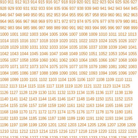
910
911
912
913
914
915
916
917
918
919
920
921
922
923
924
925
926
927
928
929
930
931
932
933
934
935
936
937
938
939
940
941
942
943
944
945
946
947
948
949
950
951
952
953
954
955
956
957
958
959
960
961
962
963
964
965
966
967
968
969
970
971
972
973
974
975
976
977
978
979
980
981
982
983
984
985
986
987
988
989
990
991
992
993
994
995
996
997
998
999
1000
1001
1002
1003
1004
1005
1006
1007
1008
1009
1010
1011
1012
1013
1014
1015
1016
1017
1018
1019
1020
1021
1022
1023
1024
1025
1026
1027
1028
1029
1030
1031
1032
1033
1034
1035
1036
1037
1038
1039
1040
1041
1042
1043
1044
1045
1046
1047
1048
1049
1050
1051
1052
1053
1054
1055
1056
1057
1058
1059
1060
1061
1062
1063
1064
1065
1066
1067
1068
1069
1070
1071
1072
1073
1074
1075
1076
1077
1078
1079
1080
1081
1082
1083
1084
1085
1086
1087
1088
1089
1090
1091
1092
1093
1094
1095
1096
1097
1098
1099
1100
1101
1102
1103
1104
1105
1106
1107
1108
1109
1110
1111
1112
1113
1114
1115
1116
1117
1118
1119
1120
1121
1122
1123
1124
1125
1126
1127
1128
1129
1130
1131
1132
1133
1134
1135
1136
1137
1138
1139
1140
1141
1142
1143
1144
1145
1146
1147
1148
1149
1150
1151
1152
1153
1154
1155
1156
1157
1158
1159
1160
1161
1162
1163
1164
1165
1166
1167
1168
1169
1170
1171
1172
1173
1174
1175
1176
1177
1178
1179
1180
1181
1182
1183
1184
1185
1186
1187
1188
1189
1190
1191
1192
1193
1194
1195
1196
1197
1198
1199
1200
1201
1202
1203
1204
1205
1206
1207
1208
1209
1210
1211
1212
1213
1214
1215
1216
1217
1218
1219
1220
1221
1222
1223
1224
1225
1226
1227
1228
1229
1230
1231
1232
1233
1234
1235
1236
1237