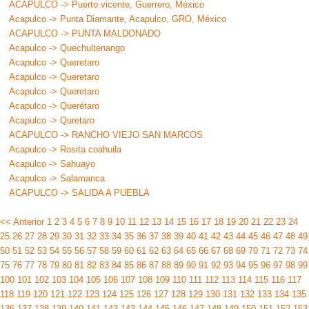
ACAPULCO -> Puerto vicente, Guerrero, México
Acapulco -> Punta Diamante, Acapulco, GRO, México
ACAPULCO -> PUNTA MALDONADO
Acapulco -> Quechultenango
Acapulco -> Queretaro
Acapulco -> Queretaro
Acapulco -> Queretaro
Acapulco -> Querétaro
Acapulco -> Quretaro
ACAPULCO -> RANCHO VIEJO SAN MARCOS
Acapulco -> Rosita coahuila
Acapulco -> Sahuayo
Acapulco -> Salamanca
ACAPULCO -> SALIDA A PUEBLA
<< Anterior
1
2
3
4
5
6
7
8
9
10
11
12
13
14
15
16
17
18
19
20
21
22
23
24
25
26
27
28
29
30
31
32
33
34
35
36
37
38
39
40
41
42
43
44
45
46
47
48
49
50
51
52
53
54
55
56
57
58
59
60
61
62
63
64
65
66
67
68
69
70
71
72
73
74
75
76
77
78
79
80
81
82
83
84
85
86
87
88
89
90
91
92
93
94
95
96
97
98
99
100
101
102
103
104
105
106
107
108
109
110
111
112
113
114
115
116
117
118
119
120
121
122
123
124
125
126
127
128
129
130
131
132
133
134
135
136
137
138
139
140
141
142
143
144
145
146
147
148
149
150
151
152
153