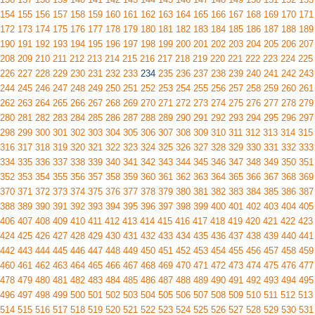
154
155
156
157
158
159
160
161
162
163
164
165
166
167
168
169
170
171
172
173
174
175
176
177
178
179
180
181
182
183
184
185
186
187
188
189
190
191
192
193
194
195
196
197
198
199
200
201
202
203
204
205
206
207
208
209
210
211
212
213
214
215
216
217
218
219
220
221
222
223
224
225
226
227
228
229
230
231
232
233
234
235
236
237
238
239
240
241
242
243
244
245
246
247
248
249
250
251
252
253
254
255
256
257
258
259
260
261
262
263
264
265
266
267
268
269
270
271
272
273
274
275
276
277
278
279
280
281
282
283
284
285
286
287
288
289
290
291
292
293
294
295
296
297
298
299
300
301
302
303
304
305
306
307
308
309
310
311
312
313
314
315
316
317
318
319
320
321
322
323
324
325
326
327
328
329
330
331
332
333
334
335
336
337
338
339
340
341
342
343
344
345
346
347
348
349
350
351
352
353
354
355
356
357
358
359
360
361
362
363
364
365
366
367
368
369
370
371
372
373
374
375
376
377
378
379
380
381
382
383
384
385
386
387
388
389
390
391
392
393
394
395
396
397
398
399
400
401
402
403
404
405
406
407
408
409
410
411
412
413
414
415
416
417
418
419
420
421
422
423
424
425
426
427
428
429
430
431
432
433
434
435
436
437
438
439
440
441
442
443
444
445
446
447
448
449
450
451
452
453
454
455
456
457
458
459
460
461
462
463
464
465
466
467
468
469
470
471
472
473
474
475
476
477
478
479
480
481
482
483
484
485
486
487
488
489
490
491
492
493
494
495
496
497
498
499
500
501
502
503
504
505
506
507
508
509
510
511
512
513
514
515
516
517
518
519
520
521
522
523
524
525
526
527
528
529
530
531