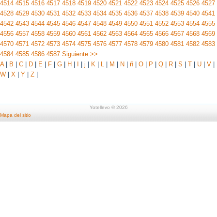
4514
4515
4516
4517
4518
4519
4520
4521
4522
4523
4524
4525
4526
4527
4528
4529
4530
4531
4532
4533
4534
4535
4536
4537
4538
4539
4540
4541
4542
4543
4544
4545
4546
4547
4548
4549
4550
4551
4552
4553
4554
4555
4556
4557
4558
4559
4560
4561
4562
4563
4564
4565
4566
4567
4568
4569
4570
4571
4572
4573
4574
4575
4576
4577
4578
4579
4580
4581
4582
4583
4584
4585
4586
4587
Siguiente >>
A
|
B
|
C
|
D
|
E
|
F
|
G
|
H
|
I
|
j
|
K
|
L
|
M
|
N
|
ñ
|
O
|
P
|
Q
|
R
|
S
|
T
|
U
|
V
|
W
|
X
|
Y
|
Z
|
Yotellevo © 2026
Mapa del sitio