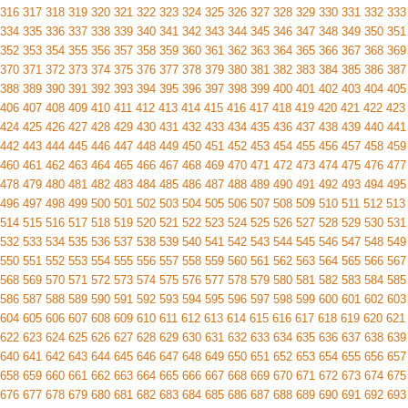
316
317
318
319
320
321
322
323
324
325
326
327
328
329
330
331
332
333
334
335
336
337
338
339
340
341
342
343
344
345
346
347
348
349
350
351
352
353
354
355
356
357
358
359
360
361
362
363
364
365
366
367
368
369
370
371
372
373
374
375
376
377
378
379
380
381
382
383
384
385
386
387
388
389
390
391
392
393
394
395
396
397
398
399
400
401
402
403
404
405
406
407
408
409
410
411
412
413
414
415
416
417
418
419
420
421
422
423
424
425
426
427
428
429
430
431
432
433
434
435
436
437
438
439
440
441
442
443
444
445
446
447
448
449
450
451
452
453
454
455
456
457
458
459
460
461
462
463
464
465
466
467
468
469
470
471
472
473
474
475
476
477
478
479
480
481
482
483
484
485
486
487
488
489
490
491
492
493
494
495
496
497
498
499
500
501
502
503
504
505
506
507
508
509
510
511
512
513
514
515
516
517
518
519
520
521
522
523
524
525
526
527
528
529
530
531
532
533
534
535
536
537
538
539
540
541
542
543
544
545
546
547
548
549
550
551
552
553
554
555
556
557
558
559
560
561
562
563
564
565
566
567
568
569
570
571
572
573
574
575
576
577
578
579
580
581
582
583
584
585
586
587
588
589
590
591
592
593
594
595
596
597
598
599
600
601
602
603
604
605
606
607
608
609
610
611
612
613
614
615
616
617
618
619
620
621
622
623
624
625
626
627
628
629
630
631
632
633
634
635
636
637
638
639
640
641
642
643
644
645
646
647
648
649
650
651
652
653
654
655
656
657
658
659
660
661
662
663
664
665
666
667
668
669
670
671
672
673
674
675
676
677
678
679
680
681
682
683
684
685
686
687
688
689
690
691
692
693