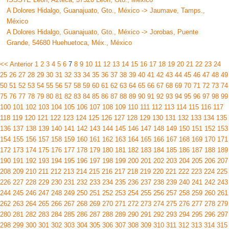
A Dolores Hidalgo, Guanajuato, Gto., México -> Jaumave, Tamps.,
México
A Dolores Hidalgo, Guanajuato, Gto., México -> Jorobas, Puente
Grande, 54680 Huehuetoca, Méx., México
<< Anterior
1
2
3
4
5
6
7
8
9
10
11
12
13
14
15
16
17
18
19
20
21
22
23
24
25
26
27
28
29
30
31
32
33
34
35
36
37
38
39
40
41
42
43
44
45
46
47
48
49
50
51
52
53
54
55
56
57
58
59
60
61
62
63
64
65
66
67
68
69
70
71
72
73
74
75
76
77
78
79
80
81
82
83
84
85
86
87
88
89
90
91
92
93
94
95
96
97
98
99
100
101
102
103
104
105
106
107
108
109
110
111
112
113
114
115
116
117
118
119
120
121
122
123
124
125
126
127
128
129
130
131
132
133
134
135
136
137
138
139
140
141
142
143
144
145
146
147
148
149
150
151
152
153
154
155
156
157
158
159
160
161
162
163
164
165
166
167
168
169
170
171
172
173
174
175
176
177
178
179
180
181
182
183
184
185
186
187
188
189
190
191
192
193
194
195
196
197
198
199
200
201
202
203
204
205
206
207
208
209
210
211
212
213
214
215
216
217
218
219
220
221
222
223
224
225
226
227
228
229
230
231
232
233
234
235
236
237
238
239
240
241
242
243
244
245
246
247
248
249
250
251
252
253
254
255
256
257
258
259
260
261
262
263
264
265
266
267
268
269
270
271
272
273
274
275
276
277
278
279
280
281
282
283
284
285
286
287
288
289
290
291
292
293
294
295
296
297
298
299
300
301
302
303
304
305
306
307
308
309
310
311
312
313
314
315