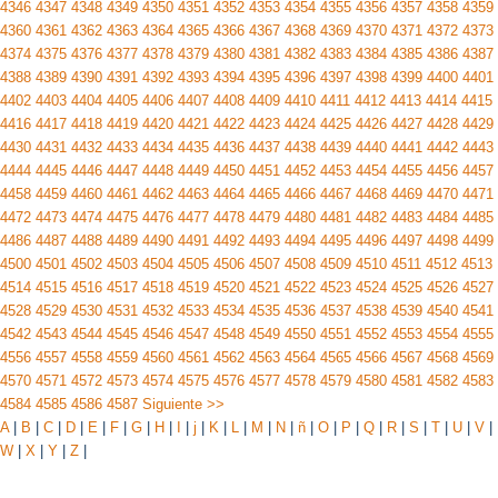
4346
4347
4348
4349
4350
4351
4352
4353
4354
4355
4356
4357
4358
4359
4360
4361
4362
4363
4364
4365
4366
4367
4368
4369
4370
4371
4372
4373
4374
4375
4376
4377
4378
4379
4380
4381
4382
4383
4384
4385
4386
4387
4388
4389
4390
4391
4392
4393
4394
4395
4396
4397
4398
4399
4400
4401
4402
4403
4404
4405
4406
4407
4408
4409
4410
4411
4412
4413
4414
4415
4416
4417
4418
4419
4420
4421
4422
4423
4424
4425
4426
4427
4428
4429
4430
4431
4432
4433
4434
4435
4436
4437
4438
4439
4440
4441
4442
4443
4444
4445
4446
4447
4448
4449
4450
4451
4452
4453
4454
4455
4456
4457
4458
4459
4460
4461
4462
4463
4464
4465
4466
4467
4468
4469
4470
4471
4472
4473
4474
4475
4476
4477
4478
4479
4480
4481
4482
4483
4484
4485
4486
4487
4488
4489
4490
4491
4492
4493
4494
4495
4496
4497
4498
4499
4500
4501
4502
4503
4504
4505
4506
4507
4508
4509
4510
4511
4512
4513
4514
4515
4516
4517
4518
4519
4520
4521
4522
4523
4524
4525
4526
4527
4528
4529
4530
4531
4532
4533
4534
4535
4536
4537
4538
4539
4540
4541
4542
4543
4544
4545
4546
4547
4548
4549
4550
4551
4552
4553
4554
4555
4556
4557
4558
4559
4560
4561
4562
4563
4564
4565
4566
4567
4568
4569
4570
4571
4572
4573
4574
4575
4576
4577
4578
4579
4580
4581
4582
4583
4584
4585
4586
4587
Siguiente >>
A
|
B
|
C
|
D
|
E
|
F
|
G
|
H
|
I
|
j
|
K
|
L
|
M
|
N
|
ñ
|
O
|
P
|
Q
|
R
|
S
|
T
|
U
|
V
|
W
|
X
|
Y
|
Z
|