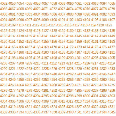
4052
4053
4054
4055
4056
4057
4058
4059
4060
4061
4062
4063
4064
4065
4066
4067
4068
4069
4070
4071
4072
4073
4074
4075
4076
4077
4078
4079
4080
4081
4082
4083
4084
4085
4086
4087
4088
4089
4090
4091
4092
4093
4094
4095
4096
4097
4098
4099
4100
4101
4102
4103
4104
4105
4106
4107
4108
4109
4110
4111
4112
4113
4114
4115
4116
4117
4118
4119
4120
4121
4122
4123
4124
4125
4126
4127
4128
4129
4130
4131
4132
4133
4134
4135
4136
4137
4138
4139
4140
4141
4142
4143
4144
4145
4146
4147
4148
4149
4150
4151
4152
4153
4154
4155
4156
4157
4158
4159
4160
4161
4162
4163
4164
4165
4166
4167
4168
4169
4170
4171
4172
4173
4174
4175
4176
4177
4178
4179
4180
4181
4182
4183
4184
4185
4186
4187
4188
4189
4190
4191
4192
4193
4194
4195
4196
4197
4198
4199
4200
4201
4202
4203
4204
4205
4206
4207
4208
4209
4210
4211
4212
4213
4214
4215
4216
4217
4218
4219
4220
4221
4222
4223
4224
4225
4226
4227
4228
4229
4230
4231
4232
4233
4234
4235
4236
4237
4238
4239
4240
4241
4242
4243
4244
4245
4246
4247
4248
4249
4250
4251
4252
4253
4254
4255
4256
4257
4258
4259
4260
4261
4262
4263
4264
4265
4266
4267
4268
4269
4270
4271
4272
4273
4274
4275
4276
4277
4278
4279
4280
4281
4282
4283
4284
4285
4286
4287
4288
4289
4290
4291
4292
4293
4294
4295
4296
4297
4298
4299
4300
4301
4302
4303
4304
4305
4306
4307
4308
4309
4310
4311
4312
4313
4314
4315
4316
4317
4318
4319
4320
4321
4322
4323
4324
4325
4326
4327
4328
4329
4330
4331
4332
4333
4334
4335
4336
4337
4338
4339
4340
4341
4342
4343
4344
4345