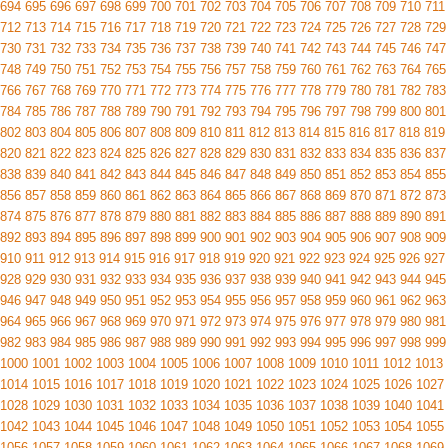
694
695
696
697
698
699
700
701
702
703
704
705
706
707
708
709
710
711
712
713
714
715
716
717
718
719
720
721
722
723
724
725
726
727
728
729
730
731
732
733
734
735
736
737
738
739
740
741
742
743
744
745
746
747
748
749
750
751
752
753
754
755
756
757
758
759
760
761
762
763
764
765
766
767
768
769
770
771
772
773
774
775
776
777
778
779
780
781
782
783
784
785
786
787
788
789
790
791
792
793
794
795
796
797
798
799
800
801
802
803
804
805
806
807
808
809
810
811
812
813
814
815
816
817
818
819
820
821
822
823
824
825
826
827
828
829
830
831
832
833
834
835
836
837
838
839
840
841
842
843
844
845
846
847
848
849
850
851
852
853
854
855
856
857
858
859
860
861
862
863
864
865
866
867
868
869
870
871
872
873
874
875
876
877
878
879
880
881
882
883
884
885
886
887
888
889
890
891
892
893
894
895
896
897
898
899
900
901
902
903
904
905
906
907
908
909
910
911
912
913
914
915
916
917
918
919
920
921
922
923
924
925
926
927
928
929
930
931
932
933
934
935
936
937
938
939
940
941
942
943
944
945
946
947
948
949
950
951
952
953
954
955
956
957
958
959
960
961
962
963
964
965
966
967
968
969
970
971
972
973
974
975
976
977
978
979
980
981
982
983
984
985
986
987
988
989
990
991
992
993
994
995
996
997
998
999
1000
1001
1002
1003
1004
1005
1006
1007
1008
1009
1010
1011
1012
1013
1014
1015
1016
1017
1018
1019
1020
1021
1022
1023
1024
1025
1026
1027
1028
1029
1030
1031
1032
1033
1034
1035
1036
1037
1038
1039
1040
1041
1042
1043
1044
1045
1046
1047
1048
1049
1050
1051
1052
1053
1054
1055
1056
1057
1058
1059
1060
1061
1062
1063
1064
1065
1066
1067
1068
1069