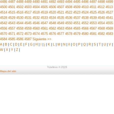
4486
4487
4488
4489
4490
4491
4492
4493
4494
4495
4496
4497
4498
4499
4500
4501
4502
4503
4504
4505
4506
4507
4508
4509
4510
4511
4512
4513
4514
4515
4516
4517
4518
4519
4520
4521
4522
4523
4524
4525
4526
4527
4528
4529
4530
4531
4532
4533
4534
4535
4536
4537
4538
4539
4540
4541
4542
4543
4544
4545
4546
4547
4548
4549
4550
4551
4552
4553
4554
4555
4556
4557
4558
4559
4560
4561
4562
4563
4564
4565
4566
4567
4568
4569
4570
4571
4572
4573
4574
4575
4576
4577
4578
4579
4580
4581
4582
4583
4584
4585
4586
4587
Siguiente >>
A
|
B
|
C
|
D
|
E
|
F
|
G
|
H
|
I
|
j
|
K
|
L
|
M
|
N
|
ñ
|
O
|
P
|
Q
|
R
|
S
|
T
|
U
|
V
|
W
|
X
|
Y
|
Z
|
Yotellevo © 2026
Mapa del sitio