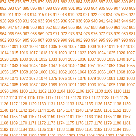
874
875
876
877
878
879
880
881
882
883
884
885
886
887
888
889
890
891
892
893
894
895
896
897
898
899
900
901
902
903
904
905
906
907
908
909
910
911
912
913
914
915
916
917
918
919
920
921
922
923
924
925
926
927
928
929
930
931
932
933
934
935
936
937
938
939
940
941
942
943
944
945
946
947
948
949
950
951
952
953
954
955
956
957
958
959
960
961
962
963
964
965
966
967
968
969
970
971
972
973
974
975
976
977
978
979
980
981
982
983
984
985
986
987
988
989
990
991
992
993
994
995
996
997
998
999
1000
1001
1002
1003
1004
1005
1006
1007
1008
1009
1010
1011
1012
1013
1014
1015
1016
1017
1018
1019
1020
1021
1022
1023
1024
1025
1026
1027
1028
1029
1030
1031
1032
1033
1034
1035
1036
1037
1038
1039
1040
1041
1042
1043
1044
1045
1046
1047
1048
1049
1050
1051
1052
1053
1054
1055
1056
1057
1058
1059
1060
1061
1062
1063
1064
1065
1066
1067
1068
1069
1070
1071
1072
1073
1074
1075
1076
1077
1078
1079
1080
1081
1082
1083
1084
1085
1086
1087
1088
1089
1090
1091
1092
1093
1094
1095
1096
1097
1098
1099
1100
1101
1102
1103
1104
1105
1106
1107
1108
1109
1110
1111
1112
1113
1114
1115
1116
1117
1118
1119
1120
1121
1122
1123
1124
1125
1126
1127
1128
1129
1130
1131
1132
1133
1134
1135
1136
1137
1138
1139
1140
1141
1142
1143
1144
1145
1146
1147
1148
1149
1150
1151
1152
1153
1154
1155
1156
1157
1158
1159
1160
1161
1162
1163
1164
1165
1166
1167
1168
1169
1170
1171
1172
1173
1174
1175
1176
1177
1178
1179
1180
1181
1182
1183
1184
1185
1186
1187
1188
1189
1190
1191
1192
1193
1194
1195
1196
1197
1198
1199
1200
1201
1202
1203
1204
1205
1206
1207
1208
1209