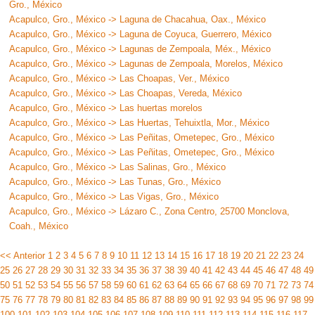
Gro., México
Acapulco, Gro., México -> Laguna de Chacahua, Oax., México
Acapulco, Gro., México -> Laguna de Coyuca, Guerrero, México
Acapulco, Gro., México -> Lagunas de Zempoala, Méx., México
Acapulco, Gro., México -> Lagunas de Zempoala, Morelos, México
Acapulco, Gro., México -> Las Choapas, Ver., México
Acapulco, Gro., México -> Las Choapas, Vereda, México
Acapulco, Gro., México -> Las huertas morelos
Acapulco, Gro., México -> Las Huertas, Tehuixtla, Mor., México
Acapulco, Gro., México -> Las Peñitas, Ometepec, Gro., México
Acapulco, Gro., México -> Las Peñitas, Ometepec, Gro., México
Acapulco, Gro., México -> Las Salinas, Gro., México
Acapulco, Gro., México -> Las Tunas, Gro., México
Acapulco, Gro., México -> Las Vigas, Gro., México
Acapulco, Gro., México -> Lázaro C., Zona Centro, 25700 Monclova,
Coah., México
<< Anterior
1
2
3
4
5
6
7
8
9
10
11
12
13
14
15
16
17
18
19
20
21
22
23
24
25
26
27
28
29
30
31
32
33
34
35
36
37
38
39
40
41
42
43
44
45
46
47
48
49
50
51
52
53
54
55
56
57
58
59
60
61
62
63
64
65
66
67
68
69
70
71
72
73
74
75
76
77
78
79
80
81
82
83
84
85
86
87
88
89
90
91
92
93
94
95
96
97
98
99
100
101
102
103
104
105
106
107
108
109
110
111
112
113
114
115
116
117