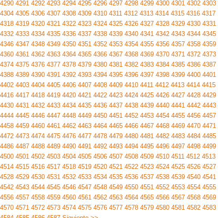
4290
4291
4292
4293
4294
4295
4296
4297
4298
4299
4300
4301
4302
4303
4304
4305
4306
4307
4308
4309
4310
4311
4312
4313
4314
4315
4316
4317
4318
4319
4320
4321
4322
4323
4324
4325
4326
4327
4328
4329
4330
4331
4332
4333
4334
4335
4336
4337
4338
4339
4340
4341
4342
4343
4344
4345
4346
4347
4348
4349
4350
4351
4352
4353
4354
4355
4356
4357
4358
4359
4360
4361
4362
4363
4364
4365
4366
4367
4368
4369
4370
4371
4372
4373
4374
4375
4376
4377
4378
4379
4380
4381
4382
4383
4384
4385
4386
4387
4388
4389
4390
4391
4392
4393
4394
4395
4396
4397
4398
4399
4400
4401
4402
4403
4404
4405
4406
4407
4408
4409
4410
4411
4412
4413
4414
4415
4416
4417
4418
4419
4420
4421
4422
4423
4424
4425
4426
4427
4428
4429
4430
4431
4432
4433
4434
4435
4436
4437
4438
4439
4440
4441
4442
4443
4444
4445
4446
4447
4448
4449
4450
4451
4452
4453
4454
4455
4456
4457
4458
4459
4460
4461
4462
4463
4464
4465
4466
4467
4468
4469
4470
4471
4472
4473
4474
4475
4476
4477
4478
4479
4480
4481
4482
4483
4484
4485
4486
4487
4488
4489
4490
4491
4492
4493
4494
4495
4496
4497
4498
4499
4500
4501
4502
4503
4504
4505
4506
4507
4508
4509
4510
4511
4512
4513
4514
4515
4516
4517
4518
4519
4520
4521
4522
4523
4524
4525
4526
4527
4528
4529
4530
4531
4532
4533
4534
4535
4536
4537
4538
4539
4540
4541
4542
4543
4544
4545
4546
4547
4548
4549
4550
4551
4552
4553
4554
4555
4556
4557
4558
4559
4560
4561
4562
4563
4564
4565
4566
4567
4568
4569
4570
4571
4572
4573
4574
4575
4576
4577
4578
4579
4580
4581
4582
4583
4584
4585
4586
4587
Siguiente >>