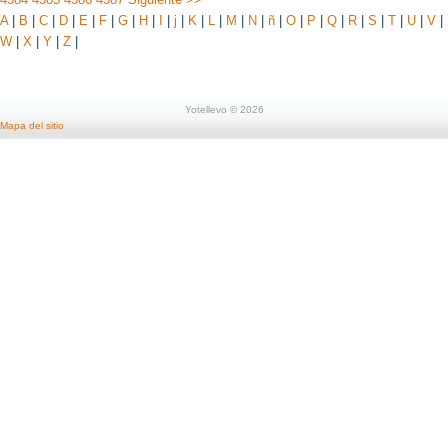
A
|
B
|
C
|
D
|
E
|
F
|
G
|
H
|
I
|
j
|
K
|
L
|
M
|
N
|
ñ
|
O
|
P
|
Q
|
R
|
S
|
T
|
U
|
V
|
W
|
X
|
Y
|
Z
|
Yotellevo © 2026
Mapa del sitio