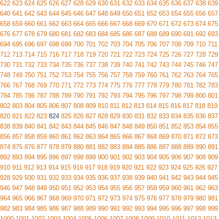
622
623
624
625
626
627
628
629
630
631
632
633
634
635
636
637
638
639
640
641
642
643
644
645
646
647
648
649
650
651
652
653
654
655
656
657
658
659
660
661
662
663
664
665
666
667
668
669
670
671
672
673
674
675
676
677
678
679
680
681
682
683
684
685
686
687
688
689
690
691
692
693
694
695
696
697
698
699
700
701
702
703
704
705
706
707
708
709
710
711
712
713
714
715
716
717
718
719
720
721
722
723
724
725
726
727
728
729
730
731
732
733
734
735
736
737
738
739
740
741
742
743
744
745
746
747
748
749
750
751
752
753
754
755
756
757
758
759
760
761
762
763
764
765
766
767
768
769
770
771
772
773
774
775
776
777
778
779
780
781
782
783
784
785
786
787
788
789
790
791
792
793
794
795
796
797
798
799
800
801
802
803
804
805
806
807
808
809
810
811
812
813
814
815
816
817
818
819
820
821
822
823
824
825
826
827
828
829
830
831
832
833
834
835
836
837
838
839
840
841
842
843
844
845
846
847
848
849
850
851
852
853
854
855
856
857
858
859
860
861
862
863
864
865
866
867
868
869
870
871
872
873
874
875
876
877
878
879
880
881
882
883
884
885
886
887
888
889
890
891
892
893
894
895
896
897
898
899
900
901
902
903
904
905
906
907
908
909
910
911
912
913
914
915
916
917
918
919
920
921
922
923
924
925
926
927
928
929
930
931
932
933
934
935
936
937
938
939
940
941
942
943
944
945
946
947
948
949
950
951
952
953
954
955
956
957
958
959
960
961
962
963
964
965
966
967
968
969
970
971
972
973
974
975
976
977
978
979
980
981
982
983
984
985
986
987
988
989
990
991
992
993
994
995
996
997
998
999
1000
1001
1002
1003
1004
1005
1006
1007
1008
1009
1010
1011
1012
1013