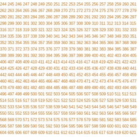
244
245
246
247
248
249
250
251
252
253
254
255
256
257
258
259
260
261
262
263
264
265
266
267
268
269
270
271
272
273
274
275
276
277
278
279
280
281
282
283
284
285
286
287
288
289
290
291
292
293
294
295
296
297
298
299
300
301
302
303
304
305
306
307
308
309
310
311
312
313
314
315
316
317
318
319
320
321
322
323
324
325
326
327
328
329
330
331
332
333
334
335
336
337
338
339
340
341
342
343
344
345
346
347
348
349
350
351
352
353
354
355
356
357
358
359
360
361
362
363
364
365
366
367
368
369
370
371
372
373
374
375
376
377
378
379
380
381
382
383
384
385
386
387
388
389
390
391
392
393
394
395
396
397
398
399
400
401
402
403
404
405
406
407
408
409
410
411
412
413
414
415
416
417
418
419
420
421
422
423
424
425
426
427
428
429
430
431
432
433
434
435
436
437
438
439
440
441
442
443
444
445
446
447
448
449
450
451
452
453
454
455
456
457
458
459
460
461
462
463
464
465
466
467
468
469
470
471
472
473
474
475
476
477
478
479
480
481
482
483
484
485
486
487
488
489
490
491
492
493
494
495
496
497
498
499
500
501
502
503
504
505
506
507
508
509
510
511
512
513
514
515
516
517
518
519
520
521
522
523
524
525
526
527
528
529
530
531
532
533
534
535
536
537
538
539
540
541
542
543
544
545
546
547
548
549
550
551
552
553
554
555
556
557
558
559
560
561
562
563
564
565
566
567
568
569
570
571
572
573
574
575
576
577
578
579
580
581
582
583
584
585
586
587
588
589
590
591
592
593
594
595
596
597
598
599
600
601
602
603
604
605
606
607
608
609
610
611
612
613
614
615
616
617
618
619
620
621