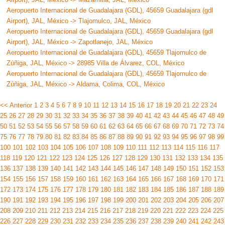
Aeropuerto Internacional de Guadalajara (GDL), 45659 Guadalajara (gdl
Airport), JAL, México -> Tlajomulco, JAL, México
Aeropuerto Internacional de Guadalajara (GDL), 45659 Guadalajara (gdl
Airport), JAL, México -> Zapotlanejo, JAL, México
Aeropuerto Internacional de Guadalajara (GDL), 45659 Tlajomulco de
Zúñiga, JAL, México -> 28985 Villa de Álvarez, COL, México
Aeropuerto Internacional de Guadalajara (GDL), 45659 Tlajomulco de
Zúñiga, JAL, México -> Aldama, Colima, COL, México
<< Anterior
1
2
3
4
5
6
7
8
9
10
11
12
13
14
15
16
17
18
19
20
21
22
23
24
25
26
27
28
29
30
31
32
33
34
35
36
37
38
39
40
41
42
43
44
45
46
47
48
49
50
51
52
53
54
55
56
57
58
59
60
61
62
63
64
65
66
67
68
69
70
71
72
73
74
75
76
77
78
79
80
81
82
83
84
85
86
87
88
89
90
91
92
93
94
95
96
97
98
99
100
101
102
103
104
105
106
107
108
109
110
111
112
113
114
115
116
117
118
119
120
121
122
123
124
125
126
127
128
129
130
131
132
133
134
135
136
137
138
139
140
141
142
143
144
145
146
147
148
149
150
151
152
153
154
155
156
157
158
159
160
161
162
163
164
165
166
167
168
169
170
171
172
173
174
175
176
177
178
179
180
181
182
183
184
185
186
187
188
189
190
191
192
193
194
195
196
197
198
199
200
201
202
203
204
205
206
207
208
209
210
211
212
213
214
215
216
217
218
219
220
221
222
223
224
225
226
227
228
229
230
231
232
233
234
235
236
237
238
239
240
241
242
243