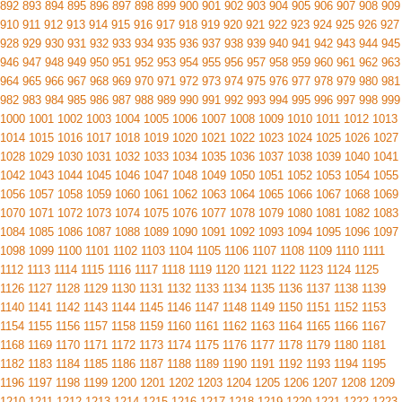
892
893
894
895
896
897
898
899
900
901
902
903
904
905
906
907
908
909
910
911
912
913
914
915
916
917
918
919
920
921
922
923
924
925
926
927
928
929
930
931
932
933
934
935
936
937
938
939
940
941
942
943
944
945
946
947
948
949
950
951
952
953
954
955
956
957
958
959
960
961
962
963
964
965
966
967
968
969
970
971
972
973
974
975
976
977
978
979
980
981
982
983
984
985
986
987
988
989
990
991
992
993
994
995
996
997
998
999
1000
1001
1002
1003
1004
1005
1006
1007
1008
1009
1010
1011
1012
1013
1014
1015
1016
1017
1018
1019
1020
1021
1022
1023
1024
1025
1026
1027
1028
1029
1030
1031
1032
1033
1034
1035
1036
1037
1038
1039
1040
1041
1042
1043
1044
1045
1046
1047
1048
1049
1050
1051
1052
1053
1054
1055
1056
1057
1058
1059
1060
1061
1062
1063
1064
1065
1066
1067
1068
1069
1070
1071
1072
1073
1074
1075
1076
1077
1078
1079
1080
1081
1082
1083
1084
1085
1086
1087
1088
1089
1090
1091
1092
1093
1094
1095
1096
1097
1098
1099
1100
1101
1102
1103
1104
1105
1106
1107
1108
1109
1110
1111
1112
1113
1114
1115
1116
1117
1118
1119
1120
1121
1122
1123
1124
1125
1126
1127
1128
1129
1130
1131
1132
1133
1134
1135
1136
1137
1138
1139
1140
1141
1142
1143
1144
1145
1146
1147
1148
1149
1150
1151
1152
1153
1154
1155
1156
1157
1158
1159
1160
1161
1162
1163
1164
1165
1166
1167
1168
1169
1170
1171
1172
1173
1174
1175
1176
1177
1178
1179
1180
1181
1182
1183
1184
1185
1186
1187
1188
1189
1190
1191
1192
1193
1194
1195
1196
1197
1198
1199
1200
1201
1202
1203
1204
1205
1206
1207
1208
1209
1210
1211
1212
1213
1214
1215
1216
1217
1218
1219
1220
1221
1222
1223