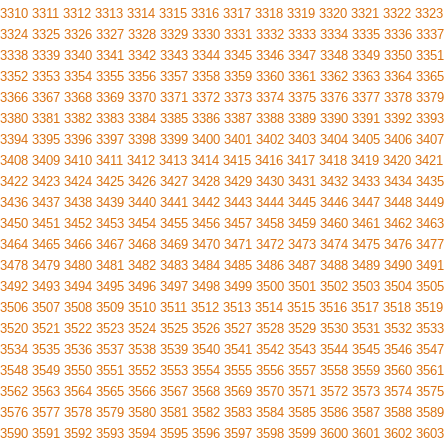
3310
3311
3312
3313
3314
3315
3316
3317
3318
3319
3320
3321
3322
3323
3324
3325
3326
3327
3328
3329
3330
3331
3332
3333
3334
3335
3336
3337
3338
3339
3340
3341
3342
3343
3344
3345
3346
3347
3348
3349
3350
3351
3352
3353
3354
3355
3356
3357
3358
3359
3360
3361
3362
3363
3364
3365
3366
3367
3368
3369
3370
3371
3372
3373
3374
3375
3376
3377
3378
3379
3380
3381
3382
3383
3384
3385
3386
3387
3388
3389
3390
3391
3392
3393
3394
3395
3396
3397
3398
3399
3400
3401
3402
3403
3404
3405
3406
3407
3408
3409
3410
3411
3412
3413
3414
3415
3416
3417
3418
3419
3420
3421
3422
3423
3424
3425
3426
3427
3428
3429
3430
3431
3432
3433
3434
3435
3436
3437
3438
3439
3440
3441
3442
3443
3444
3445
3446
3447
3448
3449
3450
3451
3452
3453
3454
3455
3456
3457
3458
3459
3460
3461
3462
3463
3464
3465
3466
3467
3468
3469
3470
3471
3472
3473
3474
3475
3476
3477
3478
3479
3480
3481
3482
3483
3484
3485
3486
3487
3488
3489
3490
3491
3492
3493
3494
3495
3496
3497
3498
3499
3500
3501
3502
3503
3504
3505
3506
3507
3508
3509
3510
3511
3512
3513
3514
3515
3516
3517
3518
3519
3520
3521
3522
3523
3524
3525
3526
3527
3528
3529
3530
3531
3532
3533
3534
3535
3536
3537
3538
3539
3540
3541
3542
3543
3544
3545
3546
3547
3548
3549
3550
3551
3552
3553
3554
3555
3556
3557
3558
3559
3560
3561
3562
3563
3564
3565
3566
3567
3568
3569
3570
3571
3572
3573
3574
3575
3576
3577
3578
3579
3580
3581
3582
3583
3584
3585
3586
3587
3588
3589
3590
3591
3592
3593
3594
3595
3596
3597
3598
3599
3600
3601
3602
3603