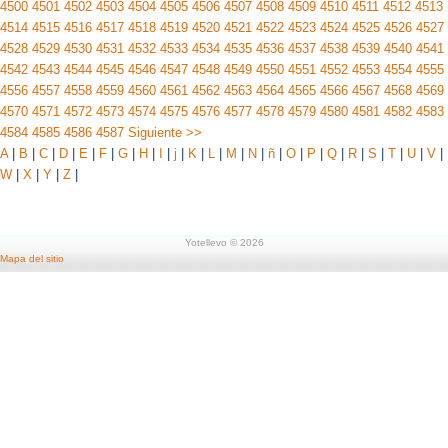
4500
4501
4502
4503
4504
4505
4506
4507
4508
4509
4510
4511
4512
4513
4514
4515
4516
4517
4518
4519
4520
4521
4522
4523
4524
4525
4526
4527
4528
4529
4530
4531
4532
4533
4534
4535
4536
4537
4538
4539
4540
4541
4542
4543
4544
4545
4546
4547
4548
4549
4550
4551
4552
4553
4554
4555
4556
4557
4558
4559
4560
4561
4562
4563
4564
4565
4566
4567
4568
4569
4570
4571
4572
4573
4574
4575
4576
4577
4578
4579
4580
4581
4582
4583
4584
4585
4586
4587
Siguiente >>
A
|
B
|
C
|
D
|
E
|
F
|
G
|
H
|
I
|
j
|
K
|
L
|
M
|
N
|
ñ
|
O
|
P
|
Q
|
R
|
S
|
T
|
U
|
V
|
W
|
X
|
Y
|
Z
|
Yotellevo © 2026
Mapa del sitio