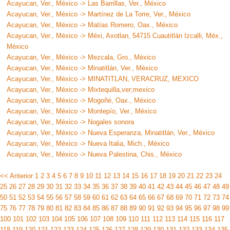
Acayucan, Ver., México -> Las Barrillas, Ver., México
Acayucan, Ver., México -> Martínez de La Torre, Ver., México
Acayucan, Ver., México -> Matías Romero, Oax., México
Acayucan, Ver., México -> Méxi, Axotlan, 54715 Cuautitlán Izcalli, Méx.,
México
Acayucan, Ver., México -> Mezcala, Gro., México
Acayucan, Ver., México -> Minatitlán, Ver., México
Acayucan, Ver., México -> MINATITLAN, VERACRUZ, MEXICO
Acayucan, Ver., México -> Mixtequilla,ver;mexico
Acayucan, Ver., México -> Mogoñé, Oax., México
Acayucan, Ver., México -> Montepío, Ver., México
Acayucan, Ver., México -> Nogales sonora
Acayucan, Ver., México -> Nueva Esperanza, Minatitlán, Ver., México
Acayucan, Ver., México -> Nueva Italia, Mich., México
Acayucan, Ver., México -> Nueva Palestina, Chis., México
<< Anterior
1
2
3
4
5
6
7
8
9
10
11
12
13
14
15
16
17
18
19
20
21
22
23
24
25
26
27
28
29
30
31
32
33
34
35
36
37
38
39
40
41
42
43
44
45
46
47
48
49
50
51
52
53
54
55
56
57
58
59
60
61
62
63
64
65
66
67
68
69
70
71
72
73
74
75
76
77
78
79
80
81
82
83
84
85
86
87
88
89
90
91
92
93
94
95
96
97
98
99
100
101
102
103
104
105
106
107
108
109
110
111
112
113
114
115
116
117
118
119
120
121
122
123
124
125
126
127
128
129
130
131
132
133
134
135