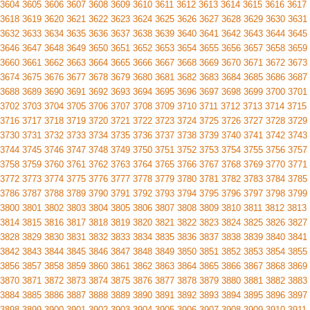
3604
3605
3606
3607
3608
3609
3610
3611
3612
3613
3614
3615
3616
3617
3618
3619
3620
3621
3622
3623
3624
3625
3626
3627
3628
3629
3630
3631
3632
3633
3634
3635
3636
3637
3638
3639
3640
3641
3642
3643
3644
3645
3646
3647
3648
3649
3650
3651
3652
3653
3654
3655
3656
3657
3658
3659
3660
3661
3662
3663
3664
3665
3666
3667
3668
3669
3670
3671
3672
3673
3674
3675
3676
3677
3678
3679
3680
3681
3682
3683
3684
3685
3686
3687
3688
3689
3690
3691
3692
3693
3694
3695
3696
3697
3698
3699
3700
3701
3702
3703
3704
3705
3706
3707
3708
3709
3710
3711
3712
3713
3714
3715
3716
3717
3718
3719
3720
3721
3722
3723
3724
3725
3726
3727
3728
3729
3730
3731
3732
3733
3734
3735
3736
3737
3738
3739
3740
3741
3742
3743
3744
3745
3746
3747
3748
3749
3750
3751
3752
3753
3754
3755
3756
3757
3758
3759
3760
3761
3762
3763
3764
3765
3766
3767
3768
3769
3770
3771
3772
3773
3774
3775
3776
3777
3778
3779
3780
3781
3782
3783
3784
3785
3786
3787
3788
3789
3790
3791
3792
3793
3794
3795
3796
3797
3798
3799
3800
3801
3802
3803
3804
3805
3806
3807
3808
3809
3810
3811
3812
3813
3814
3815
3816
3817
3818
3819
3820
3821
3822
3823
3824
3825
3826
3827
3828
3829
3830
3831
3832
3833
3834
3835
3836
3837
3838
3839
3840
3841
3842
3843
3844
3845
3846
3847
3848
3849
3850
3851
3852
3853
3854
3855
3856
3857
3858
3859
3860
3861
3862
3863
3864
3865
3866
3867
3868
3869
3870
3871
3872
3873
3874
3875
3876
3877
3878
3879
3880
3881
3882
3883
3884
3885
3886
3887
3888
3889
3890
3891
3892
3893
3894
3895
3896
3897
3898
3899
3900
3901
3902
3903
3904
3905
3906
3907
3908
3909
3910
3911