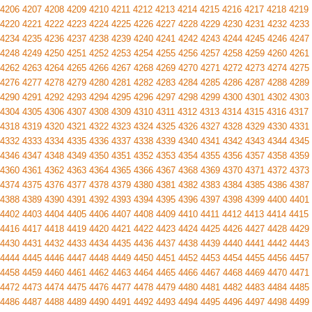
4206
4207
4208
4209
4210
4211
4212
4213
4214
4215
4216
4217
4218
4219
4220
4221
4222
4223
4224
4225
4226
4227
4228
4229
4230
4231
4232
4233
4234
4235
4236
4237
4238
4239
4240
4241
4242
4243
4244
4245
4246
4247
4248
4249
4250
4251
4252
4253
4254
4255
4256
4257
4258
4259
4260
4261
4262
4263
4264
4265
4266
4267
4268
4269
4270
4271
4272
4273
4274
4275
4276
4277
4278
4279
4280
4281
4282
4283
4284
4285
4286
4287
4288
4289
4290
4291
4292
4293
4294
4295
4296
4297
4298
4299
4300
4301
4302
4303
4304
4305
4306
4307
4308
4309
4310
4311
4312
4313
4314
4315
4316
4317
4318
4319
4320
4321
4322
4323
4324
4325
4326
4327
4328
4329
4330
4331
4332
4333
4334
4335
4336
4337
4338
4339
4340
4341
4342
4343
4344
4345
4346
4347
4348
4349
4350
4351
4352
4353
4354
4355
4356
4357
4358
4359
4360
4361
4362
4363
4364
4365
4366
4367
4368
4369
4370
4371
4372
4373
4374
4375
4376
4377
4378
4379
4380
4381
4382
4383
4384
4385
4386
4387
4388
4389
4390
4391
4392
4393
4394
4395
4396
4397
4398
4399
4400
4401
4402
4403
4404
4405
4406
4407
4408
4409
4410
4411
4412
4413
4414
4415
4416
4417
4418
4419
4420
4421
4422
4423
4424
4425
4426
4427
4428
4429
4430
4431
4432
4433
4434
4435
4436
4437
4438
4439
4440
4441
4442
4443
4444
4445
4446
4447
4448
4449
4450
4451
4452
4453
4454
4455
4456
4457
4458
4459
4460
4461
4462
4463
4464
4465
4466
4467
4468
4469
4470
4471
4472
4473
4474
4475
4476
4477
4478
4479
4480
4481
4482
4483
4484
4485
4486
4487
4488
4489
4490
4491
4492
4493
4494
4495
4496
4497
4498
4499