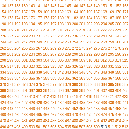
136
137
138
139
140
141
142
143
144
145
146
147
148
149
150
151
152
153
154
155
156
157
158
159
160
161
162
163
164
165
166
167
168
169
170
171
172
173
174
175
176
177
178
179
180
181
182
183
184
185
186
187
188
189
190
191
192
193
194
195
196
197
198
199
200
201
202
203
204
205
206
207
208
209
210
211
212
213
214
215
216
217
218
219
220
221
222
223
224
225
226
227
228
229
230
231
232
233
234
235
236
237
238
239
240
241
242
243
244
245
246
247
248
249
250
251
252
253
254
255
256
257
258
259
260
261
262
263
264
265
266
267
268
269
270
271
272
273
274
275
276
277
278
279
280
281
282
283
284
285
286
287
288
289
290
291
292
293
294
295
296
297
298
299
300
301
302
303
304
305
306
307
308
309
310
311
312
313
314
315
316
317
318
319
320
321
322
323
324
325
326
327
328
329
330
331
332
333
334
335
336
337
338
339
340
341
342
343
344
345
346
347
348
349
350
351
352
353
354
355
356
357
358
359
360
361
362
363
364
365
366
367
368
369
370
371
372
373
374
375
376
377
378
379
380
381
382
383
384
385
386
387
388
389
390
391
392
393
394
395
396
397
398
399
400
401
402
403
404
405
406
407
408
409
410
411
412
413
414
415
416
417
418
419
420
421
422
423
424
425
426
427
428
429
430
431
432
433
434
435
436
437
438
439
440
441
442
443
444
445
446
447
448
449
450
451
452
453
454
455
456
457
458
459
460
461
462
463
464
465
466
467
468
469
470
471
472
473
474
475
476
477
478
479
480
481
482
483
484
485
486
487
488
489
490
491
492
493
494
495
496
497
498
499
500
501
502
503
504
505
506
507
508
509
510
511
512
513