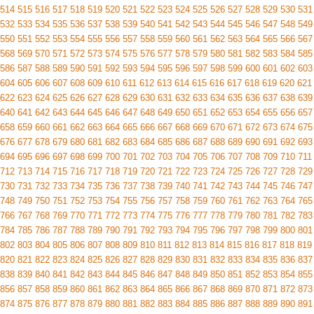
514
515
516
517
518
519
520
521
522
523
524
525
526
527
528
529
530
531
532
533
534
535
536
537
538
539
540
541
542
543
544
545
546
547
548
549
550
551
552
553
554
555
556
557
558
559
560
561
562
563
564
565
566
567
568
569
570
571
572
573
574
575
576
577
578
579
580
581
582
583
584
585
586
587
588
589
590
591
592
593
594
595
596
597
598
599
600
601
602
603
604
605
606
607
608
609
610
611
612
613
614
615
616
617
618
619
620
621
622
623
624
625
626
627
628
629
630
631
632
633
634
635
636
637
638
639
640
641
642
643
644
645
646
647
648
649
650
651
652
653
654
655
656
657
658
659
660
661
662
663
664
665
666
667
668
669
670
671
672
673
674
675
676
677
678
679
680
681
682
683
684
685
686
687
688
689
690
691
692
693
694
695
696
697
698
699
700
701
702
703
704
705
706
707
708
709
710
711
712
713
714
715
716
717
718
719
720
721
722
723
724
725
726
727
728
729
730
731
732
733
734
735
736
737
738
739
740
741
742
743
744
745
746
747
748
749
750
751
752
753
754
755
756
757
758
759
760
761
762
763
764
765
766
767
768
769
770
771
772
773
774
775
776
777
778
779
780
781
782
783
784
785
786
787
788
789
790
791
792
793
794
795
796
797
798
799
800
801
802
803
804
805
806
807
808
809
810
811
812
813
814
815
816
817
818
819
820
821
822
823
824
825
826
827
828
829
830
831
832
833
834
835
836
837
838
839
840
841
842
843
844
845
846
847
848
849
850
851
852
853
854
855
856
857
858
859
860
861
862
863
864
865
866
867
868
869
870
871
872
873
874
875
876
877
878
879
880
881
882
883
884
885
886
887
888
889
890
891