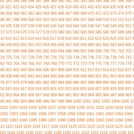
382
383
384
385
386
387
388
389
390
391
392
393
394
395
396
397
398
399
20
421
422
423
424
425
426
427
428
429
430
431
432
433
434
435
436
437
458
459
460
461
462
463
464
465
466
467
468
469
470
471
472
473
474
475
496
497
498
499
500
501
502
503
504
505
506
507
508
509
510
511
512
513
534
535
536
537
538
539
540
541
542
543
544
545
546
547
548
549
550
551
572
573
574
575
576
577
578
579
580
581
582
583
584
585
586
587
588
589
610
611
612
613
614
615
616
617
618
619
620
621
622
623
624
625
626
627
648
649
650
651
652
653
654
655
656
657
658
659
660
661
662
663
664
665
686
687
688
689
690
691
692
693
694
695
696
697
698
699
700
701
702
703
724
725
726
727
728
729
730
731
732
733
734
735
736
737
738
739
740
741
762
763
764
765
766
767
768
769
770
771
772
773
774
775
776
777
778
779
800
801
802
803
804
805
806
807
808
809
810
811
812
813
814
815
816
817
838
839
840
841
842
843
844
845
846
847
848
849
850
851
852
853
854
855
876
877
878
879
880
881
882
883
884
885
886
887
888
889
890
891
892
893
14
915
916
917
918
919
920
921
922
923
924
925
926
927
928
929
930
931
952
953
954
955
956
957
958
959
960
961
962
963
964
965
966
967
968
969
990
991
992
993
994
995
996
997
998
999
1000
1001
1002
1003
1004
1005
1
1022
1023
1024
1025
1026
1027
1028
1029
1030
1031
1032
1033
1034
1035
1052
1053
1054
1055
1056
1057
1058
1059
1060
1061
1062
1063
1064
1065
1082
1083
1084
1085
1086
1087
1088
1089
1090
1091
1092
1093
1094
1095
112
1113
1114
1115
1116
1117
1118
1119
1120
1121
1122
1123
1124
1125
1126
143
1144
1145
1146
1147
1148
1149
1150
1151
1152
1153
1154
1155
1156
115