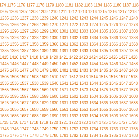
174
1175
1176
1177
1178
1179
1180
1181
1182
1183
1184
1185
1186
1187
118
1205
1206
1207
1208
1209
1210
1211
1212
1213
1214
1215
1216
1217
1218
1235
1236
1237
1238
1239
1240
1241
1242
1243
1244
1245
1246
1247
1248
1265
1266
1267
1268
1269
1270
1271
1272
1273
1274
1275
1276
1277
1278
1295
1296
1297
1298
1299
1300
1301
1302
1303
1304
1305
1306
1307
1308
1325
1326
1327
1328
1329
1330
1331
1332
1333
1334
1335
1336
1337
1338
1355
1356
1357
1358
1359
1360
1361
1362
1363
1364
1365
1366
1367
1368
1385
1386
1387
1388
1389
1390
1391
1392
1393
1394
1395
1396
1397
1398
1415
1416
1417
1418
1419
1420
1421
1422
1423
1424
1425
1426
1427
1428
1445
1446
1447
1448
1449
1450
1451
1452
1453
1454
1455
1456
1457
1458
1475
1476
1477
1478
1479
1480
1481
1482
1483
1484
1485
1486
1487
1488
1505
1506
1507
1508
1509
1510
1511
1512
1513
1514
1515
1516
1517
1518
1535
1536
1537
1538
1539
1540
1541
1542
1543
1544
1545
1546
1547
1548
1565
1566
1567
1568
1569
1570
1571
1572
1573
1574
1575
1576
1577
1578
1595
1596
1597
1598
1599
1600
1601
1602
1603
1604
1605
1606
1607
1608
1625
1626
1627
1628
1629
1630
1631
1632
1633
1634
1635
1636
1637
1638
1655
1656
1657
1658
1659
1660
1661
1662
1663
1664
1665
1666
1667
1668
1685
1686
1687
1688
1689
1690
1691
1692
1693
1694
1695
1696
1697
1698
1715
1716
1717
1718
1719
1720
1721
1722
1723
1724
1725
1726
1727
1728
1745
1746
1747
1748
1749
1750
1751
1752
1753
1754
1755
1756
1757
1758
1775
1776
1777
1778
1779
1780
1781
1782
1783
1784
1785
1786
1787
1788