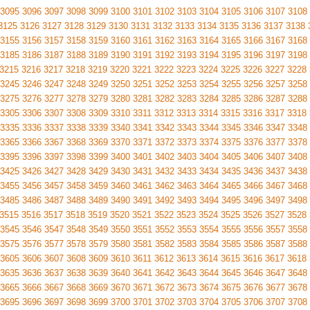
3095
3096
3097
3098
3099
3100
3101
3102
3103
3104
3105
3106
3107
3108
3125
3126
3127
3128
3129
3130
3131
3132
3133
3134
3135
3136
3137
3138
3155
3156
3157
3158
3159
3160
3161
3162
3163
3164
3165
3166
3167
3168
3185
3186
3187
3188
3189
3190
3191
3192
3193
3194
3195
3196
3197
3198
3215
3216
3217
3218
3219
3220
3221
3222
3223
3224
3225
3226
3227
3228
3245
3246
3247
3248
3249
3250
3251
3252
3253
3254
3255
3256
3257
3258
3275
3276
3277
3278
3279
3280
3281
3282
3283
3284
3285
3286
3287
3288
3305
3306
3307
3308
3309
3310
3311
3312
3313
3314
3315
3316
3317
3318
3335
3336
3337
3338
3339
3340
3341
3342
3343
3344
3345
3346
3347
3348
3365
3366
3367
3368
3369
3370
3371
3372
3373
3374
3375
3376
3377
3378
3395
3396
3397
3398
3399
3400
3401
3402
3403
3404
3405
3406
3407
3408
3425
3426
3427
3428
3429
3430
3431
3432
3433
3434
3435
3436
3437
3438
3455
3456
3457
3458
3459
3460
3461
3462
3463
3464
3465
3466
3467
3468
3485
3486
3487
3488
3489
3490
3491
3492
3493
3494
3495
3496
3497
3498
3515
3516
3517
3518
3519
3520
3521
3522
3523
3524
3525
3526
3527
3528
3545
3546
3547
3548
3549
3550
3551
3552
3553
3554
3555
3556
3557
3558
3575
3576
3577
3578
3579
3580
3581
3582
3583
3584
3585
3586
3587
3588
3605
3606
3607
3608
3609
3610
3611
3612
3613
3614
3615
3616
3617
3618
3635
3636
3637
3638
3639
3640
3641
3642
3643
3644
3645
3646
3647
3648
3665
3666
3667
3668
3669
3670
3671
3672
3673
3674
3675
3676
3677
3678
3695
3696
3697
3698
3699
3700
3701
3702
3703
3704
3705
3706
3707
3708