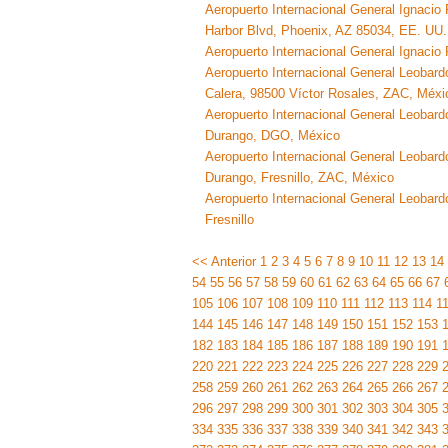
Aeropuerto Internacional General Ignacio
Harbor Blvd, Phoenix, AZ 85034, EE. UU.
Aeropuerto Internacional General Ignacio
Aeropuerto Internacional General Leobar
Calera, 98500 Víctor Rosales, ZAC, Méxi
Aeropuerto Internacional General Leobar
Durango, DGO, México
Aeropuerto Internacional General Leobar
Durango, Fresnillo, ZAC, México
Aeropuerto Internacional General Leobar
Fresnillo
<< Anterior
1
2
3
4
5
6
7
8
9
10
11
12
13
14
54
55
56
57
58
59
60
61
62
63
64
65
66
67
105
106
107
108
109
110
111
112
113
114
1
144
145
146
147
148
149
150
151
152
153
182
183
184
185
186
187
188
189
190
191
220
221
222
223
224
225
226
227
228
229
258
259
260
261
262
263
264
265
266
267
296
297
298
299
300
301
302
303
304
305
334
335
336
337
338
339
340
341
342
343