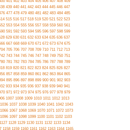
400
401
402
403
404
405
406
407
408
409
438
439
440
441
442
443
444
445
446
447
476
477
478
479
480
481
482
483
484
485
514
515
516
517
518
519
520
521
522
523
552
553
554
555
556
557
558
559
560
561
590
591
592
593
594
595
596
597
598
599
628
629
630
631
632
633
634
635
636
637
666
667
668
669
670
671
672
673
674
675
704
705
706
707
708
709
710
711
712
713
742
743
744
745
746
747
748
749
750
751
780
781
782
783
784
785
786
787
788
789
818
819
820
821
822
823
824
825
826
827
856
857
858
859
860
861
862
863
864
865
894
895
896
897
898
899
900
901
902
903
932
933
934
935
936
937
938
939
940
941
970
971
972
973
974
975
976
977
978
979
006
1007
1008
1009
1010
1011
1012
1013
1036
1037
1038
1039
1040
1041
1042
1043
1066
1067
1068
1069
1070
1071
1072
1073
1096
1097
1098
1099
1100
1101
1102
1103
1127
1128
1129
1130
1131
1132
1133
1134
7
1158
1159
1160
1161
1162
1163
1164
1165