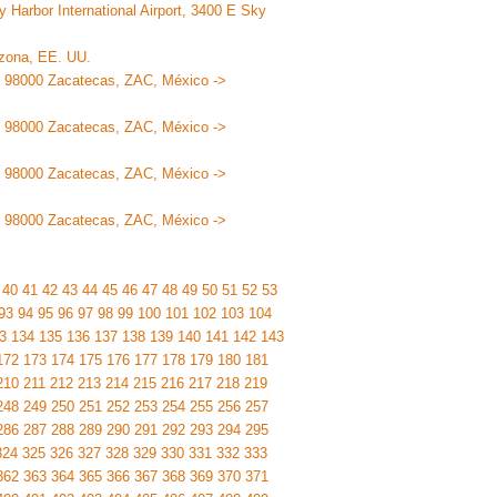
 Harbor International Airport, 3400 E Sky
izona, EE. UU.
3, 98000 Zacatecas, ZAC, México ->
3, 98000 Zacatecas, ZAC, México ->
3, 98000 Zacatecas, ZAC, México ->
3, 98000 Zacatecas, ZAC, México ->
40
41
42
43
44
45
46
47
48
49
50
51
52
53
93
94
95
96
97
98
99
100
101
102
103
104
3
134
135
136
137
138
139
140
141
142
143
172
173
174
175
176
177
178
179
180
181
210
211
212
213
214
215
216
217
218
219
248
249
250
251
252
253
254
255
256
257
286
287
288
289
290
291
292
293
294
295
324
325
326
327
328
329
330
331
332
333
362
363
364
365
366
367
368
369
370
371