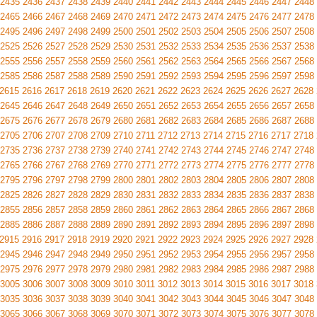
2435
2436
2437
2438
2439
2440
2441
2442
2443
2444
2445
2446
2447
2448
2465
2466
2467
2468
2469
2470
2471
2472
2473
2474
2475
2476
2477
2478
2495
2496
2497
2498
2499
2500
2501
2502
2503
2504
2505
2506
2507
2508
2525
2526
2527
2528
2529
2530
2531
2532
2533
2534
2535
2536
2537
2538
2555
2556
2557
2558
2559
2560
2561
2562
2563
2564
2565
2566
2567
2568
2585
2586
2587
2588
2589
2590
2591
2592
2593
2594
2595
2596
2597
2598
2615
2616
2617
2618
2619
2620
2621
2622
2623
2624
2625
2626
2627
2628
2645
2646
2647
2648
2649
2650
2651
2652
2653
2654
2655
2656
2657
2658
2675
2676
2677
2678
2679
2680
2681
2682
2683
2684
2685
2686
2687
2688
2705
2706
2707
2708
2709
2710
2711
2712
2713
2714
2715
2716
2717
2718
2735
2736
2737
2738
2739
2740
2741
2742
2743
2744
2745
2746
2747
2748
2765
2766
2767
2768
2769
2770
2771
2772
2773
2774
2775
2776
2777
2778
2795
2796
2797
2798
2799
2800
2801
2802
2803
2804
2805
2806
2807
2808
2825
2826
2827
2828
2829
2830
2831
2832
2833
2834
2835
2836
2837
2838
2855
2856
2857
2858
2859
2860
2861
2862
2863
2864
2865
2866
2867
2868
2885
2886
2887
2888
2889
2890
2891
2892
2893
2894
2895
2896
2897
2898
2915
2916
2917
2918
2919
2920
2921
2922
2923
2924
2925
2926
2927
2928
2945
2946
2947
2948
2949
2950
2951
2952
2953
2954
2955
2956
2957
2958
2975
2976
2977
2978
2979
2980
2981
2982
2983
2984
2985
2986
2987
2988
3005
3006
3007
3008
3009
3010
3011
3012
3013
3014
3015
3016
3017
3018
3035
3036
3037
3038
3039
3040
3041
3042
3043
3044
3045
3046
3047
3048
3065
3066
3067
3068
3069
3070
3071
3072
3073
3074
3075
3076
3077
3078