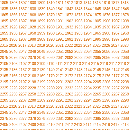
1805
1806
1807
1808
1809
1810
1811
1812
1813
1814
1815
1816
1817
1818
1835
1836
1837
1838
1839
1840
1841
1842
1843
1844
1845
1846
1847
1848
1865
1866
1867
1868
1869
1870
1871
1872
1873
1874
1875
1876
1877
1878
1895
1896
1897
1898
1899
1900
1901
1902
1903
1904
1905
1906
1907
1908
1925
1926
1927
1928
1929
1930
1931
1932
1933
1934
1935
1936
1937
1938
1955
1956
1957
1958
1959
1960
1961
1962
1963
1964
1965
1966
1967
1968
1985
1986
1987
1988
1989
1990
1991
1992
1993
1994
1995
1996
1997
1998
2015
2016
2017
2018
2019
2020
2021
2022
2023
2024
2025
2026
2027
2028
2045
2046
2047
2048
2049
2050
2051
2052
2053
2054
2055
2056
2057
2058
2075
2076
2077
2078
2079
2080
2081
2082
2083
2084
2085
2086
2087
2088
2105
2106
2107
2108
2109
2110
2111
2112
2113
2114
2115
2116
2117
2118
2
2135
2136
2137
2138
2139
2140
2141
2142
2143
2144
2145
2146
2147
2148
2165
2166
2167
2168
2169
2170
2171
2172
2173
2174
2175
2176
2177
2178
2195
2196
2197
2198
2199
2200
2201
2202
2203
2204
2205
2206
2207
2208
2225
2226
2227
2228
2229
2230
2231
2232
2233
2234
2235
2236
2237
2238
2255
2256
2257
2258
2259
2260
2261
2262
2263
2264
2265
2266
2267
2268
2285
2286
2287
2288
2289
2290
2291
2292
2293
2294
2295
2296
2297
2298
2315
2316
2317
2318
2319
2320
2321
2322
2323
2324
2325
2326
2327
2328
2345
2346
2347
2348
2349
2350
2351
2352
2353
2354
2355
2356
2357
2358
2375
2376
2377
2378
2379
2380
2381
2382
2383
2384
2385
2386
2387
2388
2405
2406
2407
2408
2409
2410
2411
2412
2413
2414
2415
2416
2417
2418