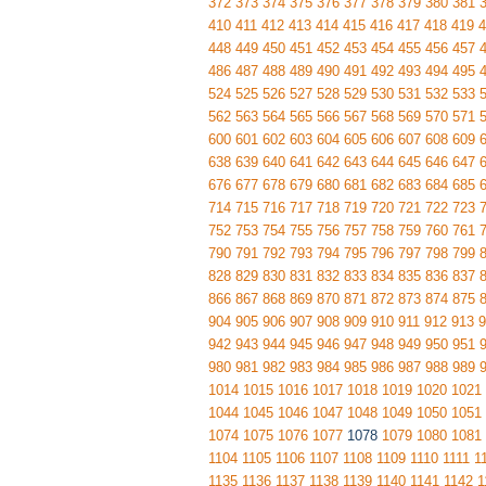
372
373
374
375
376
377
378
379
380
381
410
411
412
413
414
415
416
417
418
419
4
448
449
450
451
452
453
454
455
456
457
486
487
488
489
490
491
492
493
494
495
524
525
526
527
528
529
530
531
532
533
562
563
564
565
566
567
568
569
570
571
600
601
602
603
604
605
606
607
608
609
638
639
640
641
642
643
644
645
646
647
676
677
678
679
680
681
682
683
684
685
714
715
716
717
718
719
720
721
722
723
752
753
754
755
756
757
758
759
760
761
790
791
792
793
794
795
796
797
798
799
828
829
830
831
832
833
834
835
836
837
866
867
868
869
870
871
872
873
874
875
904
905
906
907
908
909
910
911
912
913
9
942
943
944
945
946
947
948
949
950
951
980
981
982
983
984
985
986
987
988
989
1014
1015
1016
1017
1018
1019
1020
1021
1044
1045
1046
1047
1048
1049
1050
1051
1074
1075
1076
1077
1078
1079
1080
1081
1104
1105
1106
1107
1108
1109
1110
1111
1
1135
1136
1137
1138
1139
1140
1141
1142
1