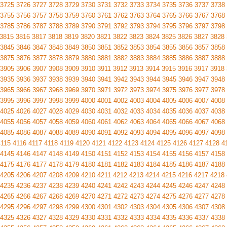
3725
3726
3727
3728
3729
3730
3731
3732
3733
3734
3735
3736
3737
3738
3755
3756
3757
3758
3759
3760
3761
3762
3763
3764
3765
3766
3767
3768
3785
3786
3787
3788
3789
3790
3791
3792
3793
3794
3795
3796
3797
3798
3815
3816
3817
3818
3819
3820
3821
3822
3823
3824
3825
3826
3827
3828
3845
3846
3847
3848
3849
3850
3851
3852
3853
3854
3855
3856
3857
3858
3875
3876
3877
3878
3879
3880
3881
3882
3883
3884
3885
3886
3887
3888
3905
3906
3907
3908
3909
3910
3911
3912
3913
3914
3915
3916
3917
3918
3935
3936
3937
3938
3939
3940
3941
3942
3943
3944
3945
3946
3947
3948
3965
3966
3967
3968
3969
3970
3971
3972
3973
3974
3975
3976
3977
3978
3995
3996
3997
3998
3999
4000
4001
4002
4003
4004
4005
4006
4007
4008
4025
4026
4027
4028
4029
4030
4031
4032
4033
4034
4035
4036
4037
4038
4055
4056
4057
4058
4059
4060
4061
4062
4063
4064
4065
4066
4067
4068
4085
4086
4087
4088
4089
4090
4091
4092
4093
4094
4095
4096
4097
4098
4115
4116
4117
4118
4119
4120
4121
4122
4123
4124
4125
4126
4127
4128
4
4145
4146
4147
4148
4149
4150
4151
4152
4153
4154
4155
4156
4157
4158
4175
4176
4177
4178
4179
4180
4181
4182
4183
4184
4185
4186
4187
4188
4205
4206
4207
4208
4209
4210
4211
4212
4213
4214
4215
4216
4217
4218
4235
4236
4237
4238
4239
4240
4241
4242
4243
4244
4245
4246
4247
4248
4265
4266
4267
4268
4269
4270
4271
4272
4273
4274
4275
4276
4277
4278
4295
4296
4297
4298
4299
4300
4301
4302
4303
4304
4305
4306
4307
4308
4325
4326
4327
4328
4329
4330
4331
4332
4333
4334
4335
4336
4337
4338