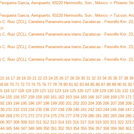
 Pesqueira Garcia, Aeropuerto, 83220 Hermosillo, Son., México -> Phoenix Sky
 Pesqueira Garcia, Aeropuerto, 83220 Hermosillo, Son., México -> Tucson, Ar
do C. Ruiz (ZCL), Carretera Panamericana tramo Zacatecas - Fresnillo Km. 2
co
do C. Ruiz (ZCL), Carretera Panamericana tramo Zacatecas - Fresnillo Km. 2
do C. Ruiz (ZCL), Carretera Panamericana tramo Zacatecas - Fresnillo Km. 2
do C. Ruiz (ZCL), Carretera Panamericana tramo Zacatecas - Fresnillo Km. 2
15
16
17
18
19
20
21
22
23
24
25
26
27
28
29
30
31
32
33
34
35
36
37
38
39
68
69
70
71
72
73
74
75
76
77
78
79
80
81
82
83
84
85
86
87
88
89
90
91
92
15
116
117
118
119
120
121
122
123
124
125
126
127
128
129
130
131
132
13
154
155
156
157
158
159
160
161
162
163
164
165
166
167
168
169
170
171
192
193
194
195
196
197
198
199
200
201
202
203
204
205
206
207
208
209
230
231
232
233
234
235
236
237
238
239
240
241
242
243
244
245
246
247
268
269
270
271
272
273
274
275
276
277
278
279
280
281
282
283
284
285
306
307
308
309
310
311
312
313
314
315
316
317
318
319
320
321
322
323
344
345
346
347
348
349
350
351
352
353
354
355
356
357
358
359
360
361