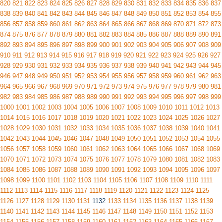
820
821
822
823
824
825
826
827
828
829
830
831
832
833
834
835
836
837
838
839
840
841
842
843
844
845
846
847
848
849
850
851
852
853
854
855
856
857
858
859
860
861
862
863
864
865
866
867
868
869
870
871
872
873
874
875
876
877
878
879
880
881
882
883
884
885
886
887
888
889
890
891
892
893
894
895
896
897
898
899
900
901
902
903
904
905
906
907
908
909
910
911
912
913
914
915
916
917
918
919
920
921
922
923
924
925
926
927
928
929
930
931
932
933
934
935
936
937
938
939
940
941
942
943
944
945
946
947
948
949
950
951
952
953
954
955
956
957
958
959
960
961
962
963
964
965
966
967
968
969
970
971
972
973
974
975
976
977
978
979
980
981
982
983
984
985
986
987
988
989
990
991
992
993
994
995
996
997
998
999
1000
1001
1002
1003
1004
1005
1006
1007
1008
1009
1010
1011
1012
1013
1014
1015
1016
1017
1018
1019
1020
1021
1022
1023
1024
1025
1026
1027
1028
1029
1030
1031
1032
1033
1034
1035
1036
1037
1038
1039
1040
1041
1042
1043
1044
1045
1046
1047
1048
1049
1050
1051
1052
1053
1054
1055
1056
1057
1058
1059
1060
1061
1062
1063
1064
1065
1066
1067
1068
1069
1070
1071
1072
1073
1074
1075
1076
1077
1078
1079
1080
1081
1082
1083
1084
1085
1086
1087
1088
1089
1090
1091
1092
1093
1094
1095
1096
1097
1098
1099
1100
1101
1102
1103
1104
1105
1106
1107
1108
1109
1110
1111
1112
1113
1114
1115
1116
1117
1118
1119
1120
1121
1122
1123
1124
1125
1126
1127
1128
1129
1130
1131
1132
1133
1134
1135
1136
1137
1138
1139
1140
1141
1142
1143
1144
1145
1146
1147
1148
1149
1150
1151
1152
1153
1154
1155
1156
1157
1158
1159
1160
1161
1162
1163
1164
1165
1166
1167