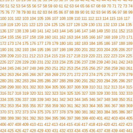
50
51
52
53
54
55
56
57
58
59
60
61
62
63
64
65
66
67
68
69
70
71
72
73
74
75
76
77
78
79
80
81
82
83
84
85
86
87
88
89
90
91
92
93
94
95
96
97
98
99
100
101
102
103
104
105
106
107
108
109
110
111
112
113
114
115
116
117
118
119
120
121
122
123
124
125
126
127
128
129
130
131
132
133
134
135
136
137
138
139
140
141
142
143
144
145
146
147
148
149
150
151
152
153
154
155
156
157
158
159
160
161
162
163
164
165
166
167
168
169
170
171
172
173
174
175
176
177
178
179
180
181
182
183
184
185
186
187
188
189
190
191
192
193
194
195
196
197
198
199
200
201
202
203
204
205
206
207
208
209
210
211
212
213
214
215
216
217
218
219
220
221
222
223
224
225
226
227
228
229
230
231
232
233
234
235
236
237
238
239
240
241
242
243
244
245
246
247
248
249
250
251
252
253
254
255
256
257
258
259
260
261
262
263
264
265
266
267
268
269
270
271
272
273
274
275
276
277
278
279
280
281
282
283
284
285
286
287
288
289
290
291
292
293
294
295
296
297
298
299
300
301
302
303
304
305
306
307
308
309
310
311
312
313
314
315
316
317
318
319
320
321
322
323
324
325
326
327
328
329
330
331
332
333
334
335
336
337
338
339
340
341
342
343
344
345
346
347
348
349
350
351
352
353
354
355
356
357
358
359
360
361
362
363
364
365
366
367
368
369
370
371
372
373
374
375
376
377
378
379
380
381
382
383
384
385
386
387
388
389
390
391
392
393
394
395
396
397
398
399
400
401
402
403
404
405
406
407
408
409
410
411
412
413
414
415
416
417
418
419
420
421
422
423
424
425
426
427
428
429
430
431
432
433
434
435
436
437
438
439
440
441