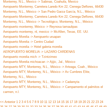
Monterrey, N.L., Mexico -> Sabinas, Coahuila, Mexico
Aeropuerto Monterrey, Carretera Laredo Km 22, Cienega Deflores, 66430
Monterrey, N.L., México -> San Pedro Garza García, N.L., México
Aeropuerto Monterrey, Carretera Laredo Km 22, Cienega Deflores, 66430
Monterrey, N.L., México -> Tecnológico, Monterrey, N.L., México
Aeropuerto monterrey, México -> Reynosa tamaulipas
Aeropuerto monterrey, nl, mexico -> McAllen, Texas, EE. UU.
Aeropuerto Morelia -> Aeropuerto uruapan
Aeropuerto Morelia -> Centro Ciudad
Aeropuerto morelia -> Hotel galeria morelia
AEROPUERTO MORELIA -> LAZARO CARDENAS
Aeropuerto morelia mich -> Tzintzimeo
Aeropuerto Morelia michoacan -> Ajijic, Jal., México
Aeropuerto MTY, Monterrey, N.L., México -> Arteaga, Coah., México
Aeropuerto MTY, Monterrey, N.L., México -> Av Cumbres Elite,
Monterrey, N.L., México
Aeropuerto MTY, Monterrey, N.L., México -> Cadareyta
Aeropuerto MTY, Monterrey, N.L., México -> Campamento el palmitos el
carmen, n.l.
<< Anterior
1
2
3
4
5
6
7
8
9
10
11
12
13
14
15
16
17
18
19
20
21
22
23
24
25
26
27
28
29
30
31
32
33
34
35
36
37
38
39
40
41
42
43
44
45
46
47
48
49