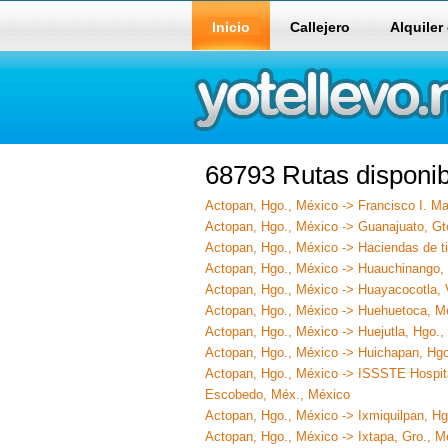
Inicio
Callejero
Alquiler
68793 Rutas disponib
Actopan, Hgo., México -> Francisco I. M
Actopan, Hgo., México -> Guanajuato, Gt
Actopan, Hgo., México -> Haciendas de t
Actopan, Hgo., México -> Huauchinango,
Actopan, Hgo., México -> Huayacocotla, 
Actopan, Hgo., México -> Huehuetoca, M
Actopan, Hgo., México -> Huejutla, Hgo.,
Actopan, Hgo., México -> Huichapan, Hgo
Actopan, Hgo., México -> ISSSTE Hospital
Escobedo, Méx., México
Actopan, Hgo., México -> Ixmiquilpan, H
Actopan, Hgo., México -> Ixtapa, Gro., M