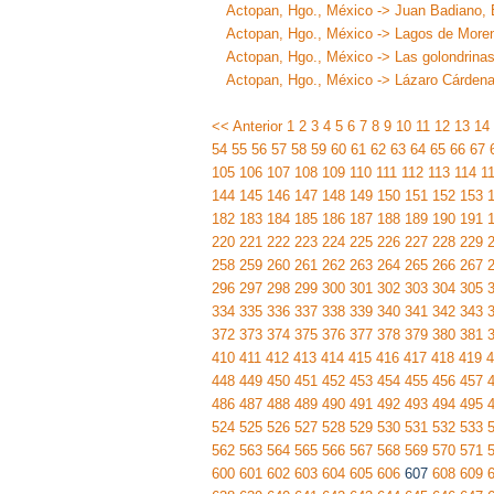
Actopan, Hgo., México -> Juan Badiano, 
Actopan, Hgo., México -> Lagos de More
Actopan, Hgo., México -> Las golondrinas
Actopan, Hgo., México -> Lázaro Cárdena
<< Anterior
1
2
3
4
5
6
7
8
9
10
11
12
13
14
54
55
56
57
58
59
60
61
62
63
64
65
66
67
105
106
107
108
109
110
111
112
113
114
1
144
145
146
147
148
149
150
151
152
153
182
183
184
185
186
187
188
189
190
191
220
221
222
223
224
225
226
227
228
229
258
259
260
261
262
263
264
265
266
267
296
297
298
299
300
301
302
303
304
305
334
335
336
337
338
339
340
341
342
343
372
373
374
375
376
377
378
379
380
381
410
411
412
413
414
415
416
417
418
419
4
448
449
450
451
452
453
454
455
456
457
486
487
488
489
490
491
492
493
494
495
524
525
526
527
528
529
530
531
532
533
562
563
564
565
566
567
568
569
570
571
600
601
602
603
604
605
606
607
608
609