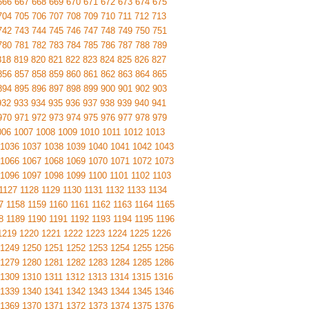
666
667
668
669
670
671
672
673
674
675
704
705
706
707
708
709
710
711
712
713
742
743
744
745
746
747
748
749
750
751
780
781
782
783
784
785
786
787
788
789
818
819
820
821
822
823
824
825
826
827
856
857
858
859
860
861
862
863
864
865
894
895
896
897
898
899
900
901
902
903
932
933
934
935
936
937
938
939
940
941
970
971
972
973
974
975
976
977
978
979
006
1007
1008
1009
1010
1011
1012
1013
1036
1037
1038
1039
1040
1041
1042
1043
1066
1067
1068
1069
1070
1071
1072
1073
1096
1097
1098
1099
1100
1101
1102
1103
1127
1128
1129
1130
1131
1132
1133
1134
7
1158
1159
1160
1161
1162
1163
1164
1165
8
1189
1190
1191
1192
1193
1194
1195
1196
1219
1220
1221
1222
1223
1224
1225
1226
1249
1250
1251
1252
1253
1254
1255
1256
1279
1280
1281
1282
1283
1284
1285
1286
1309
1310
1311
1312
1313
1314
1315
1316
1339
1340
1341
1342
1343
1344
1345
1346
1369
1370
1371
1372
1373
1374
1375
1376