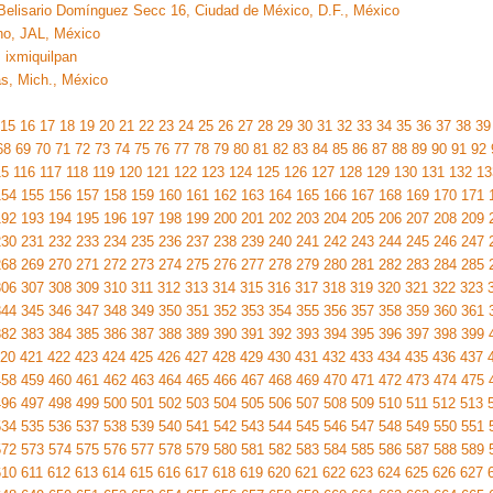
Belisario Domínguez Secc 16, Ciudad de México, D.F., México
no, JAL, México
 ixmiquilpan
s, Mich., México
15
16
17
18
19
20
21
22
23
24
25
26
27
28
29
30
31
32
33
34
35
36
37
38
39
68
69
70
71
72
73
74
75
76
77
78
79
80
81
82
83
84
85
86
87
88
89
90
91
92
15
116
117
118
119
120
121
122
123
124
125
126
127
128
129
130
131
132
13
154
155
156
157
158
159
160
161
162
163
164
165
166
167
168
169
170
171
192
193
194
195
196
197
198
199
200
201
202
203
204
205
206
207
208
209
230
231
232
233
234
235
236
237
238
239
240
241
242
243
244
245
246
247
268
269
270
271
272
273
274
275
276
277
278
279
280
281
282
283
284
285
306
307
308
309
310
311
312
313
314
315
316
317
318
319
320
321
322
323
344
345
346
347
348
349
350
351
352
353
354
355
356
357
358
359
360
361
382
383
384
385
386
387
388
389
390
391
392
393
394
395
396
397
398
399
20
421
422
423
424
425
426
427
428
429
430
431
432
433
434
435
436
437
458
459
460
461
462
463
464
465
466
467
468
469
470
471
472
473
474
475
496
497
498
499
500
501
502
503
504
505
506
507
508
509
510
511
512
513
534
535
536
537
538
539
540
541
542
543
544
545
546
547
548
549
550
551
572
573
574
575
576
577
578
579
580
581
582
583
584
585
586
587
588
589
610
611
612
613
614
615
616
617
618
619
620
621
622
623
624
625
626
627