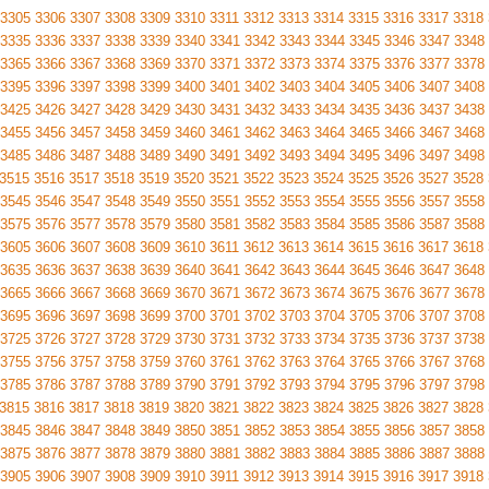
3305
3306
3307
3308
3309
3310
3311
3312
3313
3314
3315
3316
3317
3318
3335
3336
3337
3338
3339
3340
3341
3342
3343
3344
3345
3346
3347
3348
3365
3366
3367
3368
3369
3370
3371
3372
3373
3374
3375
3376
3377
3378
3395
3396
3397
3398
3399
3400
3401
3402
3403
3404
3405
3406
3407
3408
3425
3426
3427
3428
3429
3430
3431
3432
3433
3434
3435
3436
3437
3438
3455
3456
3457
3458
3459
3460
3461
3462
3463
3464
3465
3466
3467
3468
3485
3486
3487
3488
3489
3490
3491
3492
3493
3494
3495
3496
3497
3498
3515
3516
3517
3518
3519
3520
3521
3522
3523
3524
3525
3526
3527
3528
3545
3546
3547
3548
3549
3550
3551
3552
3553
3554
3555
3556
3557
3558
3575
3576
3577
3578
3579
3580
3581
3582
3583
3584
3585
3586
3587
3588
3605
3606
3607
3608
3609
3610
3611
3612
3613
3614
3615
3616
3617
3618
3635
3636
3637
3638
3639
3640
3641
3642
3643
3644
3645
3646
3647
3648
3665
3666
3667
3668
3669
3670
3671
3672
3673
3674
3675
3676
3677
3678
3695
3696
3697
3698
3699
3700
3701
3702
3703
3704
3705
3706
3707
3708
3725
3726
3727
3728
3729
3730
3731
3732
3733
3734
3735
3736
3737
3738
3755
3756
3757
3758
3759
3760
3761
3762
3763
3764
3765
3766
3767
3768
3785
3786
3787
3788
3789
3790
3791
3792
3793
3794
3795
3796
3797
3798
3815
3816
3817
3818
3819
3820
3821
3822
3823
3824
3825
3826
3827
3828
3845
3846
3847
3848
3849
3850
3851
3852
3853
3854
3855
3856
3857
3858
3875
3876
3877
3878
3879
3880
3881
3882
3883
3884
3885
3886
3887
3888
3905
3906
3907
3908
3909
3910
3911
3912
3913
3914
3915
3916
3917
3918