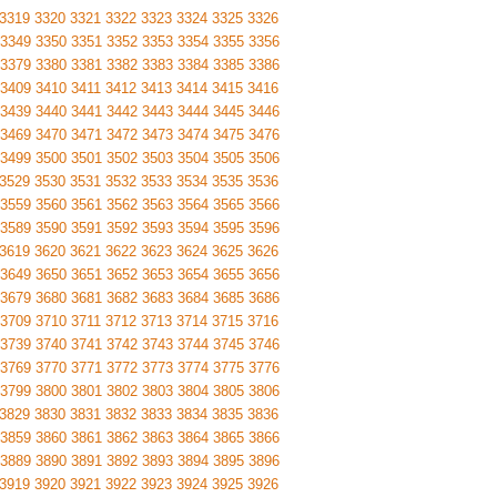
3319
3320
3321
3322
3323
3324
3325
3326
3349
3350
3351
3352
3353
3354
3355
3356
3379
3380
3381
3382
3383
3384
3385
3386
3409
3410
3411
3412
3413
3414
3415
3416
3439
3440
3441
3442
3443
3444
3445
3446
3469
3470
3471
3472
3473
3474
3475
3476
3499
3500
3501
3502
3503
3504
3505
3506
3529
3530
3531
3532
3533
3534
3535
3536
3559
3560
3561
3562
3563
3564
3565
3566
3589
3590
3591
3592
3593
3594
3595
3596
3619
3620
3621
3622
3623
3624
3625
3626
3649
3650
3651
3652
3653
3654
3655
3656
3679
3680
3681
3682
3683
3684
3685
3686
3709
3710
3711
3712
3713
3714
3715
3716
3739
3740
3741
3742
3743
3744
3745
3746
3769
3770
3771
3772
3773
3774
3775
3776
3799
3800
3801
3802
3803
3804
3805
3806
3829
3830
3831
3832
3833
3834
3835
3836
3859
3860
3861
3862
3863
3864
3865
3866
3889
3890
3891
3892
3893
3894
3895
3896
3919
3920
3921
3922
3923
3924
3925
3926