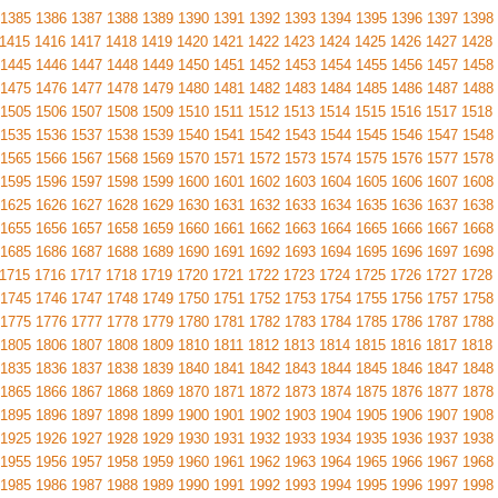
1385
1386
1387
1388
1389
1390
1391
1392
1393
1394
1395
1396
1397
1398
1415
1416
1417
1418
1419
1420
1421
1422
1423
1424
1425
1426
1427
1428
1445
1446
1447
1448
1449
1450
1451
1452
1453
1454
1455
1456
1457
1458
1475
1476
1477
1478
1479
1480
1481
1482
1483
1484
1485
1486
1487
1488
1505
1506
1507
1508
1509
1510
1511
1512
1513
1514
1515
1516
1517
1518
1535
1536
1537
1538
1539
1540
1541
1542
1543
1544
1545
1546
1547
1548
1565
1566
1567
1568
1569
1570
1571
1572
1573
1574
1575
1576
1577
1578
1595
1596
1597
1598
1599
1600
1601
1602
1603
1604
1605
1606
1607
1608
1625
1626
1627
1628
1629
1630
1631
1632
1633
1634
1635
1636
1637
1638
1655
1656
1657
1658
1659
1660
1661
1662
1663
1664
1665
1666
1667
1668
1685
1686
1687
1688
1689
1690
1691
1692
1693
1694
1695
1696
1697
1698
1715
1716
1717
1718
1719
1720
1721
1722
1723
1724
1725
1726
1727
1728
1745
1746
1747
1748
1749
1750
1751
1752
1753
1754
1755
1756
1757
1758
1775
1776
1777
1778
1779
1780
1781
1782
1783
1784
1785
1786
1787
1788
1805
1806
1807
1808
1809
1810
1811
1812
1813
1814
1815
1816
1817
1818
1835
1836
1837
1838
1839
1840
1841
1842
1843
1844
1845
1846
1847
1848
1865
1866
1867
1868
1869
1870
1871
1872
1873
1874
1875
1876
1877
1878
1895
1896
1897
1898
1899
1900
1901
1902
1903
1904
1905
1906
1907
1908
1925
1926
1927
1928
1929
1930
1931
1932
1933
1934
1935
1936
1937
1938
1955
1956
1957
1958
1959
1960
1961
1962
1963
1964
1965
1966
1967
1968
1985
1986
1987
1988
1989
1990
1991
1992
1993
1994
1995
1996
1997
1998