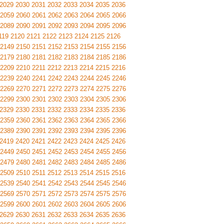
2029
2030
2031
2032
2033
2034
2035
2036
2059
2060
2061
2062
2063
2064
2065
2066
2089
2090
2091
2092
2093
2094
2095
2096
119
2120
2121
2122
2123
2124
2125
2126
2149
2150
2151
2152
2153
2154
2155
2156
2179
2180
2181
2182
2183
2184
2185
2186
2209
2210
2211
2212
2213
2214
2215
2216
2239
2240
2241
2242
2243
2244
2245
2246
2269
2270
2271
2272
2273
2274
2275
2276
2299
2300
2301
2302
2303
2304
2305
2306
2329
2330
2331
2332
2333
2334
2335
2336
2359
2360
2361
2362
2363
2364
2365
2366
2389
2390
2391
2392
2393
2394
2395
2396
2419
2420
2421
2422
2423
2424
2425
2426
2449
2450
2451
2452
2453
2454
2455
2456
2479
2480
2481
2482
2483
2484
2485
2486
2509
2510
2511
2512
2513
2514
2515
2516
2539
2540
2541
2542
2543
2544
2545
2546
2569
2570
2571
2572
2573
2574
2575
2576
2599
2600
2601
2602
2603
2604
2605
2606
2629
2630
2631
2632
2633
2634
2635
2636