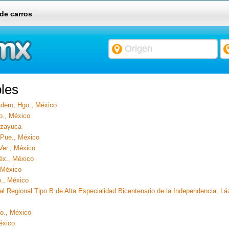
 de carros
les
adero, Hgo., México
o., México
izayuca
 Pue., México
Ver., México
éx., México
 México
., México
 Regional Tipo B de Alta Especialidad Bicentenario de la Independencia, Lá
go., México
éxico