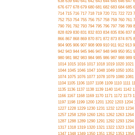
638
639
640
641
642
643
644
645
646
647
676
677
678
679
680
681
682
683
684
685
714
715
716
717
718
719
720
721
722
723
752
753
754
755
756
757
758
759
760
761
790
791
792
793
794
795
796
797
798
799
828
829
830
831
832
833
834
835
836
837
866
867
868
869
870
871
872
873
874
875
904
905
906
907
908
909
910
911
912
913
9
942
943
944
945
946
947
948
949
950
951
980
981
982
983
984
985
986
987
988
989
1014
1015
1016
1017
1018
1019
1020
1021
1044
1045
1046
1047
1048
1049
1050
1051
1074
1075
1076
1077
1078
1079
1080
1081
1104
1105
1106
1107
1108
1109
1110
1111
1
1135
1136
1137
1138
1139
1140
1141
1142
1
1166
1167
1168
1169
1170
1171
1172
1173
1
1197
1198
1199
1200
1201
1202
1203
1204
1227
1228
1229
1230
1231
1232
1233
1234
1257
1258
1259
1260
1261
1262
1263
1264
1287
1288
1289
1290
1291
1292
1293
1294
1317
1318
1319
1320
1321
1322
1323
1324
1347
1348
1349
1350
1351
1352
1353
1354