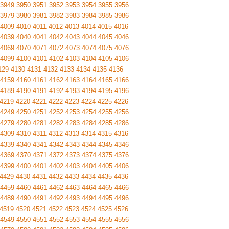
3949
3950
3951
3952
3953
3954
3955
3956
3979
3980
3981
3982
3983
3984
3985
3986
4009
4010
4011
4012
4013
4014
4015
4016
4039
4040
4041
4042
4043
4044
4045
4046
4069
4070
4071
4072
4073
4074
4075
4076
4099
4100
4101
4102
4103
4104
4105
4106
129
4130
4131
4132
4133
4134
4135
4136
4159
4160
4161
4162
4163
4164
4165
4166
4189
4190
4191
4192
4193
4194
4195
4196
4219
4220
4221
4222
4223
4224
4225
4226
4249
4250
4251
4252
4253
4254
4255
4256
4279
4280
4281
4282
4283
4284
4285
4286
4309
4310
4311
4312
4313
4314
4315
4316
4339
4340
4341
4342
4343
4344
4345
4346
4369
4370
4371
4372
4373
4374
4375
4376
4399
4400
4401
4402
4403
4404
4405
4406
4429
4430
4431
4432
4433
4434
4435
4436
4459
4460
4461
4462
4463
4464
4465
4466
4489
4490
4491
4492
4493
4494
4495
4496
4519
4520
4521
4522
4523
4524
4525
4526
4549
4550
4551
4552
4553
4554
4555
4556