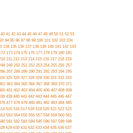
40
41
42
43
44
45
46
47
48
49
50
51
52
53
93
94
95
96
97
98
99
100
101
102
103
104
3
134
135
136
137
138
139
140
141
142
143
172
173
174
175
176
177
178
179
180
181
210
211
212
213
214
215
216
217
218
219
248
249
250
251
252
253
254
255
256
257
286
287
288
289
290
291
292
293
294
295
324
325
326
327
328
329
330
331
332
333
362
363
364
365
366
367
368
369
370
371
400
401
402
403
404
405
406
407
408
409
438
439
440
441
442
443
444
445
446
447
476
477
478
479
480
481
482
483
484
485
514
515
516
517
518
519
520
521
522
523
552
553
554
555
556
557
558
559
560
561
590
591
592
593
594
595
596
597
598
599
628
629
630
631
632
633
634
635
636
637