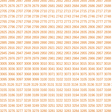
2645
2646
2647
2648
2649
2650
2651
2652
2653
2654
2655
2656
2657
2658
2675
2676
2677
2678
2679
2680
2681
2682
2683
2684
2685
2686
2687
2688
2705
2706
2707
2708
2709
2710
2711
2712
2713
2714
2715
2716
2717
2718
2735
2736
2737
2738
2739
2740
2741
2742
2743
2744
2745
2746
2747
2748
2765
2766
2767
2768
2769
2770
2771
2772
2773
2774
2775
2776
2777
2778
2795
2796
2797
2798
2799
2800
2801
2802
2803
2804
2805
2806
2807
2808
2825
2826
2827
2828
2829
2830
2831
2832
2833
2834
2835
2836
2837
2838
2855
2856
2857
2858
2859
2860
2861
2862
2863
2864
2865
2866
2867
2868
2885
2886
2887
2888
2889
2890
2891
2892
2893
2894
2895
2896
2897
2898
2915
2916
2917
2918
2919
2920
2921
2922
2923
2924
2925
2926
2927
2928
2945
2946
2947
2948
2949
2950
2951
2952
2953
2954
2955
2956
2957
2958
2975
2976
2977
2978
2979
2980
2981
2982
2983
2984
2985
2986
2987
2988
3005
3006
3007
3008
3009
3010
3011
3012
3013
3014
3015
3016
3017
3018
3035
3036
3037
3038
3039
3040
3041
3042
3043
3044
3045
3046
3047
3048
3065
3066
3067
3068
3069
3070
3071
3072
3073
3074
3075
3076
3077
3078
3095
3096
3097
3098
3099
3100
3101
3102
3103
3104
3105
3106
3107
3108
3125
3126
3127
3128
3129
3130
3131
3132
3133
3134
3135
3136
3137
3138
3155
3156
3157
3158
3159
3160
3161
3162
3163
3164
3165
3166
3167
3168
3185
3186
3187
3188
3189
3190
3191
3192
3193
3194
3195
3196
3197
3198
3215
3216
3217
3218
3219
3220
3221
3222
3223
3224
3225
3226
3227
3228
3245
3246
3247
3248
3249
3250
3251
3252
3253
3254
3255
3256
3257
3258
3275
3276
3277
3278
3279
3280
3281
3282
3283
3284
3285
3286
3287
3288