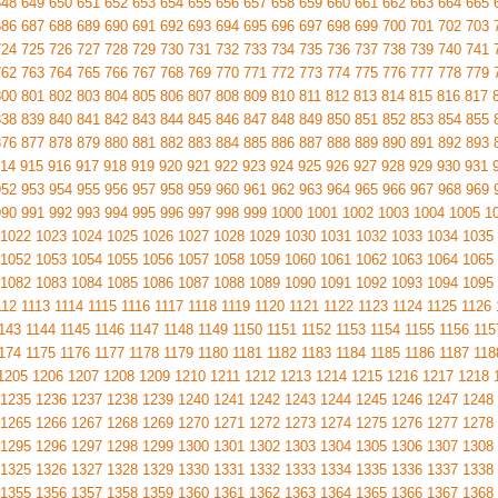
648
649
650
651
652
653
654
655
656
657
658
659
660
661
662
663
664
665
686
687
688
689
690
691
692
693
694
695
696
697
698
699
700
701
702
703
724
725
726
727
728
729
730
731
732
733
734
735
736
737
738
739
740
741
762
763
764
765
766
767
768
769
770
771
772
773
774
775
776
777
778
779
800
801
802
803
804
805
806
807
808
809
810
811
812
813
814
815
816
817
838
839
840
841
842
843
844
845
846
847
848
849
850
851
852
853
854
855
876
877
878
879
880
881
882
883
884
885
886
887
888
889
890
891
892
893
14
915
916
917
918
919
920
921
922
923
924
925
926
927
928
929
930
931
952
953
954
955
956
957
958
959
960
961
962
963
964
965
966
967
968
969
990
991
992
993
994
995
996
997
998
999
1000
1001
1002
1003
1004
1005
1
1022
1023
1024
1025
1026
1027
1028
1029
1030
1031
1032
1033
1034
1035
1052
1053
1054
1055
1056
1057
1058
1059
1060
1061
1062
1063
1064
1065
1082
1083
1084
1085
1086
1087
1088
1089
1090
1091
1092
1093
1094
1095
112
1113
1114
1115
1116
1117
1118
1119
1120
1121
1122
1123
1124
1125
1126
143
1144
1145
1146
1147
1148
1149
1150
1151
1152
1153
1154
1155
1156
115
174
1175
1176
1177
1178
1179
1180
1181
1182
1183
1184
1185
1186
1187
118
1205
1206
1207
1208
1209
1210
1211
1212
1213
1214
1215
1216
1217
1218
1235
1236
1237
1238
1239
1240
1241
1242
1243
1244
1245
1246
1247
1248
1265
1266
1267
1268
1269
1270
1271
1272
1273
1274
1275
1276
1277
1278
1295
1296
1297
1298
1299
1300
1301
1302
1303
1304
1305
1306
1307
1308
1325
1326
1327
1328
1329
1330
1331
1332
1333
1334
1335
1336
1337
1338
1355
1356
1357
1358
1359
1360
1361
1362
1363
1364
1365
1366
1367
1368