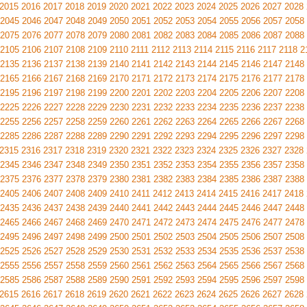
2015
2016
2017
2018
2019
2020
2021
2022
2023
2024
2025
2026
2027
2028
2045
2046
2047
2048
2049
2050
2051
2052
2053
2054
2055
2056
2057
2058
2075
2076
2077
2078
2079
2080
2081
2082
2083
2084
2085
2086
2087
2088
2105
2106
2107
2108
2109
2110
2111
2112
2113
2114
2115
2116
2117
2118
2
2135
2136
2137
2138
2139
2140
2141
2142
2143
2144
2145
2146
2147
2148
2165
2166
2167
2168
2169
2170
2171
2172
2173
2174
2175
2176
2177
2178
2195
2196
2197
2198
2199
2200
2201
2202
2203
2204
2205
2206
2207
2208
2225
2226
2227
2228
2229
2230
2231
2232
2233
2234
2235
2236
2237
2238
2255
2256
2257
2258
2259
2260
2261
2262
2263
2264
2265
2266
2267
2268
2285
2286
2287
2288
2289
2290
2291
2292
2293
2294
2295
2296
2297
2298
2315
2316
2317
2318
2319
2320
2321
2322
2323
2324
2325
2326
2327
2328
2345
2346
2347
2348
2349
2350
2351
2352
2353
2354
2355
2356
2357
2358
2375
2376
2377
2378
2379
2380
2381
2382
2383
2384
2385
2386
2387
2388
2405
2406
2407
2408
2409
2410
2411
2412
2413
2414
2415
2416
2417
2418
2435
2436
2437
2438
2439
2440
2441
2442
2443
2444
2445
2446
2447
2448
2465
2466
2467
2468
2469
2470
2471
2472
2473
2474
2475
2476
2477
2478
2495
2496
2497
2498
2499
2500
2501
2502
2503
2504
2505
2506
2507
2508
2525
2526
2527
2528
2529
2530
2531
2532
2533
2534
2535
2536
2537
2538
2555
2556
2557
2558
2559
2560
2561
2562
2563
2564
2565
2566
2567
2568
2585
2586
2587
2588
2589
2590
2591
2592
2593
2594
2595
2596
2597
2598
2615
2616
2617
2618
2619
2620
2621
2622
2623
2624
2625
2626
2627
2628