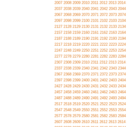
2007
2008
2009
2010
2011
2012
2013
2014
2037
2038
2039
2040
2041
2042
2043
2044
2067
2068
2069
2070
2071
2072
2073
2074
2097
2098
2099
2100
2101
2102
2103
2104
2127
2128
2129
2130
2131
2132
2133
2134
2157
2158
2159
2160
2161
2162
2163
2164
2187
2188
2189
2190
2191
2192
2193
2194
2217
2218
2219
2220
2221
2222
2223
2224
2247
2248
2249
2250
2251
2252
2253
2254
2277
2278
2279
2280
2281
2282
2283
2284
2307
2308
2309
2310
2311
2312
2313
2314
2337
2338
2339
2340
2341
2342
2343
2344
2367
2368
2369
2370
2371
2372
2373
2374
2397
2398
2399
2400
2401
2402
2403
2404
2427
2428
2429
2430
2431
2432
2433
2434
2457
2458
2459
2460
2461
2462
2463
2464
2487
2488
2489
2490
2491
2492
2493
2494
2517
2518
2519
2520
2521
2522
2523
2524
2547
2548
2549
2550
2551
2552
2553
2554
2577
2578
2579
2580
2581
2582
2583
2584
2607
2608
2609
2610
2611
2612
2613
2614