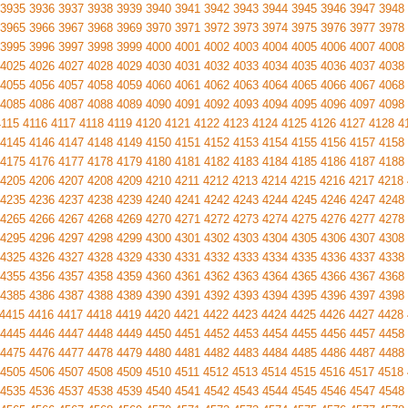
3935
3936
3937
3938
3939
3940
3941
3942
3943
3944
3945
3946
3947
3948
3965
3966
3967
3968
3969
3970
3971
3972
3973
3974
3975
3976
3977
3978
3995
3996
3997
3998
3999
4000
4001
4002
4003
4004
4005
4006
4007
4008
4025
4026
4027
4028
4029
4030
4031
4032
4033
4034
4035
4036
4037
4038
4055
4056
4057
4058
4059
4060
4061
4062
4063
4064
4065
4066
4067
4068
4085
4086
4087
4088
4089
4090
4091
4092
4093
4094
4095
4096
4097
4098
4115
4116
4117
4118
4119
4120
4121
4122
4123
4124
4125
4126
4127
4128
4
4145
4146
4147
4148
4149
4150
4151
4152
4153
4154
4155
4156
4157
4158
4175
4176
4177
4178
4179
4180
4181
4182
4183
4184
4185
4186
4187
4188
4205
4206
4207
4208
4209
4210
4211
4212
4213
4214
4215
4216
4217
4218
4235
4236
4237
4238
4239
4240
4241
4242
4243
4244
4245
4246
4247
4248
4265
4266
4267
4268
4269
4270
4271
4272
4273
4274
4275
4276
4277
4278
4295
4296
4297
4298
4299
4300
4301
4302
4303
4304
4305
4306
4307
4308
4325
4326
4327
4328
4329
4330
4331
4332
4333
4334
4335
4336
4337
4338
4355
4356
4357
4358
4359
4360
4361
4362
4363
4364
4365
4366
4367
4368
4385
4386
4387
4388
4389
4390
4391
4392
4393
4394
4395
4396
4397
4398
4415
4416
4417
4418
4419
4420
4421
4422
4423
4424
4425
4426
4427
4428
4445
4446
4447
4448
4449
4450
4451
4452
4453
4454
4455
4456
4457
4458
4475
4476
4477
4478
4479
4480
4481
4482
4483
4484
4485
4486
4487
4488
4505
4506
4507
4508
4509
4510
4511
4512
4513
4514
4515
4516
4517
4518
4535
4536
4537
4538
4539
4540
4541
4542
4543
4544
4545
4546
4547
4548