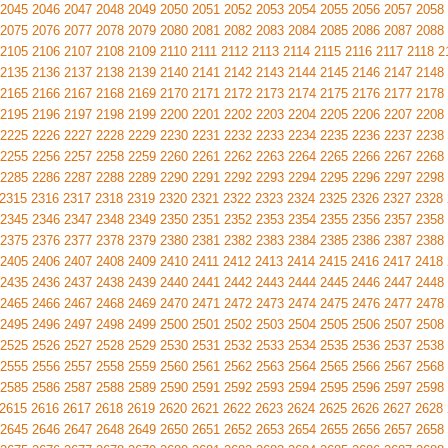
2045
2046
2047
2048
2049
2050
2051
2052
2053
2054
2055
2056
2057
2058
2075
2076
2077
2078
2079
2080
2081
2082
2083
2084
2085
2086
2087
2088
2105
2106
2107
2108
2109
2110
2111
2112
2113
2114
2115
2116
2117
2118
2
2135
2136
2137
2138
2139
2140
2141
2142
2143
2144
2145
2146
2147
2148
2165
2166
2167
2168
2169
2170
2171
2172
2173
2174
2175
2176
2177
2178
2195
2196
2197
2198
2199
2200
2201
2202
2203
2204
2205
2206
2207
2208
2225
2226
2227
2228
2229
2230
2231
2232
2233
2234
2235
2236
2237
2238
2255
2256
2257
2258
2259
2260
2261
2262
2263
2264
2265
2266
2267
2268
2285
2286
2287
2288
2289
2290
2291
2292
2293
2294
2295
2296
2297
2298
2315
2316
2317
2318
2319
2320
2321
2322
2323
2324
2325
2326
2327
2328
2345
2346
2347
2348
2349
2350
2351
2352
2353
2354
2355
2356
2357
2358
2375
2376
2377
2378
2379
2380
2381
2382
2383
2384
2385
2386
2387
2388
2405
2406
2407
2408
2409
2410
2411
2412
2413
2414
2415
2416
2417
2418
2435
2436
2437
2438
2439
2440
2441
2442
2443
2444
2445
2446
2447
2448
2465
2466
2467
2468
2469
2470
2471
2472
2473
2474
2475
2476
2477
2478
2495
2496
2497
2498
2499
2500
2501
2502
2503
2504
2505
2506
2507
2508
2525
2526
2527
2528
2529
2530
2531
2532
2533
2534
2535
2536
2537
2538
2555
2556
2557
2558
2559
2560
2561
2562
2563
2564
2565
2566
2567
2568
2585
2586
2587
2588
2589
2590
2591
2592
2593
2594
2595
2596
2597
2598
2615
2616
2617
2618
2619
2620
2621
2622
2623
2624
2625
2626
2627
2628
2645
2646
2647
2648
2649
2650
2651
2652
2653
2654
2655
2656
2657
2658