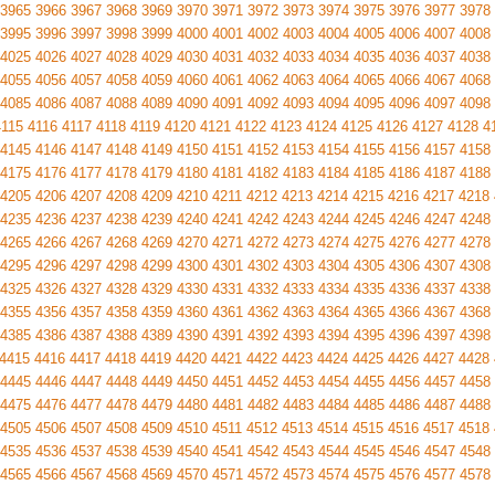
3965
3966
3967
3968
3969
3970
3971
3972
3973
3974
3975
3976
3977
3978
3995
3996
3997
3998
3999
4000
4001
4002
4003
4004
4005
4006
4007
4008
4025
4026
4027
4028
4029
4030
4031
4032
4033
4034
4035
4036
4037
4038
4055
4056
4057
4058
4059
4060
4061
4062
4063
4064
4065
4066
4067
4068
4085
4086
4087
4088
4089
4090
4091
4092
4093
4094
4095
4096
4097
4098
4115
4116
4117
4118
4119
4120
4121
4122
4123
4124
4125
4126
4127
4128
4
4145
4146
4147
4148
4149
4150
4151
4152
4153
4154
4155
4156
4157
4158
4175
4176
4177
4178
4179
4180
4181
4182
4183
4184
4185
4186
4187
4188
4205
4206
4207
4208
4209
4210
4211
4212
4213
4214
4215
4216
4217
4218
4235
4236
4237
4238
4239
4240
4241
4242
4243
4244
4245
4246
4247
4248
4265
4266
4267
4268
4269
4270
4271
4272
4273
4274
4275
4276
4277
4278
4295
4296
4297
4298
4299
4300
4301
4302
4303
4304
4305
4306
4307
4308
4325
4326
4327
4328
4329
4330
4331
4332
4333
4334
4335
4336
4337
4338
4355
4356
4357
4358
4359
4360
4361
4362
4363
4364
4365
4366
4367
4368
4385
4386
4387
4388
4389
4390
4391
4392
4393
4394
4395
4396
4397
4398
4415
4416
4417
4418
4419
4420
4421
4422
4423
4424
4425
4426
4427
4428
4445
4446
4447
4448
4449
4450
4451
4452
4453
4454
4455
4456
4457
4458
4475
4476
4477
4478
4479
4480
4481
4482
4483
4484
4485
4486
4487
4488
4505
4506
4507
4508
4509
4510
4511
4512
4513
4514
4515
4516
4517
4518
4535
4536
4537
4538
4539
4540
4541
4542
4543
4544
4545
4546
4547
4548
4565
4566
4567
4568
4569
4570
4571
4572
4573
4574
4575
4576
4577
4578