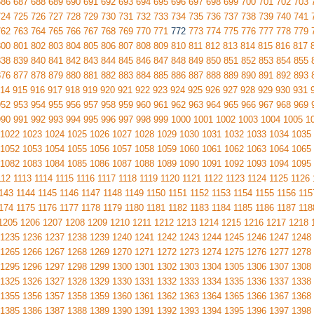
686
687
688
689
690
691
692
693
694
695
696
697
698
699
700
701
702
703
724
725
726
727
728
729
730
731
732
733
734
735
736
737
738
739
740
741
762
763
764
765
766
767
768
769
770
771
772
773
774
775
776
777
778
779
800
801
802
803
804
805
806
807
808
809
810
811
812
813
814
815
816
817
838
839
840
841
842
843
844
845
846
847
848
849
850
851
852
853
854
855
876
877
878
879
880
881
882
883
884
885
886
887
888
889
890
891
892
893
14
915
916
917
918
919
920
921
922
923
924
925
926
927
928
929
930
931
952
953
954
955
956
957
958
959
960
961
962
963
964
965
966
967
968
969
990
991
992
993
994
995
996
997
998
999
1000
1001
1002
1003
1004
1005
1
1022
1023
1024
1025
1026
1027
1028
1029
1030
1031
1032
1033
1034
1035
1052
1053
1054
1055
1056
1057
1058
1059
1060
1061
1062
1063
1064
1065
1082
1083
1084
1085
1086
1087
1088
1089
1090
1091
1092
1093
1094
1095
112
1113
1114
1115
1116
1117
1118
1119
1120
1121
1122
1123
1124
1125
1126
143
1144
1145
1146
1147
1148
1149
1150
1151
1152
1153
1154
1155
1156
115
174
1175
1176
1177
1178
1179
1180
1181
1182
1183
1184
1185
1186
1187
118
1205
1206
1207
1208
1209
1210
1211
1212
1213
1214
1215
1216
1217
1218
1235
1236
1237
1238
1239
1240
1241
1242
1243
1244
1245
1246
1247
1248
1265
1266
1267
1268
1269
1270
1271
1272
1273
1274
1275
1276
1277
1278
1295
1296
1297
1298
1299
1300
1301
1302
1303
1304
1305
1306
1307
1308
1325
1326
1327
1328
1329
1330
1331
1332
1333
1334
1335
1336
1337
1338
1355
1356
1357
1358
1359
1360
1361
1362
1363
1364
1365
1366
1367
1368
1385
1386
1387
1388
1389
1390
1391
1392
1393
1394
1395
1396
1397
1398