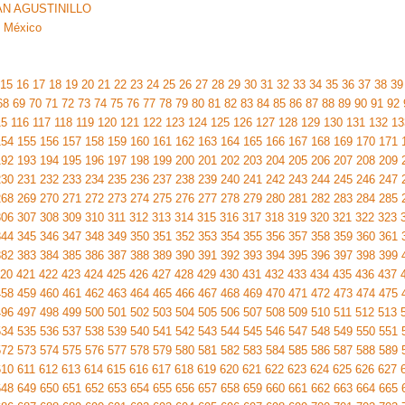
N AGUSTINILLO
, México
15
16
17
18
19
20
21
22
23
24
25
26
27
28
29
30
31
32
33
34
35
36
37
38
39
68
69
70
71
72
73
74
75
76
77
78
79
80
81
82
83
84
85
86
87
88
89
90
91
92
15
116
117
118
119
120
121
122
123
124
125
126
127
128
129
130
131
132
13
154
155
156
157
158
159
160
161
162
163
164
165
166
167
168
169
170
171
192
193
194
195
196
197
198
199
200
201
202
203
204
205
206
207
208
209
230
231
232
233
234
235
236
237
238
239
240
241
242
243
244
245
246
247
268
269
270
271
272
273
274
275
276
277
278
279
280
281
282
283
284
285
306
307
308
309
310
311
312
313
314
315
316
317
318
319
320
321
322
323
344
345
346
347
348
349
350
351
352
353
354
355
356
357
358
359
360
361
382
383
384
385
386
387
388
389
390
391
392
393
394
395
396
397
398
399
20
421
422
423
424
425
426
427
428
429
430
431
432
433
434
435
436
437
458
459
460
461
462
463
464
465
466
467
468
469
470
471
472
473
474
475
496
497
498
499
500
501
502
503
504
505
506
507
508
509
510
511
512
513
534
535
536
537
538
539
540
541
542
543
544
545
546
547
548
549
550
551
572
573
574
575
576
577
578
579
580
581
582
583
584
585
586
587
588
589
610
611
612
613
614
615
616
617
618
619
620
621
622
623
624
625
626
627
648
649
650
651
652
653
654
655
656
657
658
659
660
661
662
663
664
665