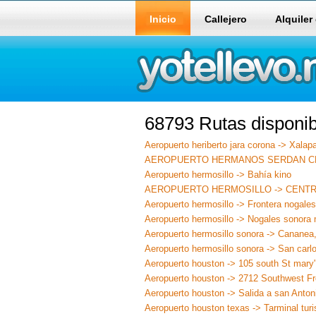
Inicio
Callejero
Alquiler
68793 Rutas disponib
Aeropuerto heriberto jara corona -> Xalap
AEROPUERTO HERMANOS SERDAN CD.
Aeropuerto hermosillo -> Bahía kino
AEROPUERTO HERMOSILLO -> CENT
Aeropuerto hermosillo -> Frontera nogale
Aeropuerto hermosillo -> Nogales sonora
Aeropuerto hermosillo sonora -> Cananea
Aeropuerto hermosillo sonora -> San carl
Aeropuerto houston -> 105 south St mary"
Aeropuerto houston -> 2712 Southwest F
Aeropuerto houston -> Salida a san Anton
Aeropuerto houston texas -> Tarminal turi