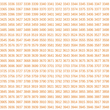
3335
3336
3337
3338
3339
3340
3341
3342
3343
3344
3345
3346
3347
3348
3365
3366
3367
3368
3369
3370
3371
3372
3373
3374
3375
3376
3377
3378
3395
3396
3397
3398
3399
3400
3401
3402
3403
3404
3405
3406
3407
3408
3425
3426
3427
3428
3429
3430
3431
3432
3433
3434
3435
3436
3437
3438
3455
3456
3457
3458
3459
3460
3461
3462
3463
3464
3465
3466
3467
3468
3485
3486
3487
3488
3489
3490
3491
3492
3493
3494
3495
3496
3497
3498
3515
3516
3517
3518
3519
3520
3521
3522
3523
3524
3525
3526
3527
3528
3545
3546
3547
3548
3549
3550
3551
3552
3553
3554
3555
3556
3557
3558
3575
3576
3577
3578
3579
3580
3581
3582
3583
3584
3585
3586
3587
3588
3605
3606
3607
3608
3609
3610
3611
3612
3613
3614
3615
3616
3617
3618
3635
3636
3637
3638
3639
3640
3641
3642
3643
3644
3645
3646
3647
3648
3665
3666
3667
3668
3669
3670
3671
3672
3673
3674
3675
3676
3677
3678
3695
3696
3697
3698
3699
3700
3701
3702
3703
3704
3705
3706
3707
3708
3725
3726
3727
3728
3729
3730
3731
3732
3733
3734
3735
3736
3737
3738
3755
3756
3757
3758
3759
3760
3761
3762
3763
3764
3765
3766
3767
3768
3785
3786
3787
3788
3789
3790
3791
3792
3793
3794
3795
3796
3797
3798
3815
3816
3817
3818
3819
3820
3821
3822
3823
3824
3825
3826
3827
3828
3845
3846
3847
3848
3849
3850
3851
3852
3853
3854
3855
3856
3857
3858
3875
3876
3877
3878
3879
3880
3881
3882
3883
3884
3885
3886
3887
3888
3905
3906
3907
3908
3909
3910
3911
3912
3913
3914
3915
3916
3917
3918
3935
3936
3937
3938
3939
3940
3941
3942
3943
3944
3945
3946
3947
3948