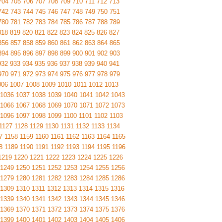
704
705
706
707
708
709
710
711
712
713
742
743
744
745
746
747
748
749
750
751
780
781
782
783
784
785
786
787
788
789
818
819
820
821
822
823
824
825
826
827
856
857
858
859
860
861
862
863
864
865
894
895
896
897
898
899
900
901
902
903
932
933
934
935
936
937
938
939
940
941
970
971
972
973
974
975
976
977
978
979
006
1007
1008
1009
1010
1011
1012
1013
1036
1037
1038
1039
1040
1041
1042
1043
1066
1067
1068
1069
1070
1071
1072
1073
1096
1097
1098
1099
1100
1101
1102
1103
1127
1128
1129
1130
1131
1132
1133
1134
7
1158
1159
1160
1161
1162
1163
1164
1165
8
1189
1190
1191
1192
1193
1194
1195
1196
1219
1220
1221
1222
1223
1224
1225
1226
1249
1250
1251
1252
1253
1254
1255
1256
1279
1280
1281
1282
1283
1284
1285
1286
1309
1310
1311
1312
1313
1314
1315
1316
1339
1340
1341
1342
1343
1344
1345
1346
1369
1370
1371
1372
1373
1374
1375
1376
1399
1400
1401
1402
1403
1404
1405
1406