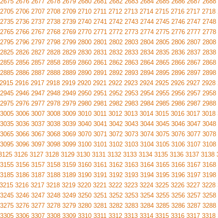
2675
2676
2677
2678
2679
2680
2681
2682
2683
2684
2685
2686
2687
2688
2705
2706
2707
2708
2709
2710
2711
2712
2713
2714
2715
2716
2717
2718
2735
2736
2737
2738
2739
2740
2741
2742
2743
2744
2745
2746
2747
2748
2765
2766
2767
2768
2769
2770
2771
2772
2773
2774
2775
2776
2777
2778
2795
2796
2797
2798
2799
2800
2801
2802
2803
2804
2805
2806
2807
2808
2825
2826
2827
2828
2829
2830
2831
2832
2833
2834
2835
2836
2837
2838
2855
2856
2857
2858
2859
2860
2861
2862
2863
2864
2865
2866
2867
2868
2885
2886
2887
2888
2889
2890
2891
2892
2893
2894
2895
2896
2897
2898
2915
2916
2917
2918
2919
2920
2921
2922
2923
2924
2925
2926
2927
2928
2945
2946
2947
2948
2949
2950
2951
2952
2953
2954
2955
2956
2957
2958
2975
2976
2977
2978
2979
2980
2981
2982
2983
2984
2985
2986
2987
2988
3005
3006
3007
3008
3009
3010
3011
3012
3013
3014
3015
3016
3017
3018
3035
3036
3037
3038
3039
3040
3041
3042
3043
3044
3045
3046
3047
3048
3065
3066
3067
3068
3069
3070
3071
3072
3073
3074
3075
3076
3077
3078
3095
3096
3097
3098
3099
3100
3101
3102
3103
3104
3105
3106
3107
3108
3125
3126
3127
3128
3129
3130
3131
3132
3133
3134
3135
3136
3137
3138
3155
3156
3157
3158
3159
3160
3161
3162
3163
3164
3165
3166
3167
3168
3185
3186
3187
3188
3189
3190
3191
3192
3193
3194
3195
3196
3197
3198
3215
3216
3217
3218
3219
3220
3221
3222
3223
3224
3225
3226
3227
3228
3245
3246
3247
3248
3249
3250
3251
3252
3253
3254
3255
3256
3257
3258
3275
3276
3277
3278
3279
3280
3281
3282
3283
3284
3285
3286
3287
3288
3305
3306
3307
3308
3309
3310
3311
3312
3313
3314
3315
3316
3317
3318