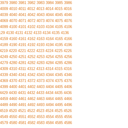
3979
3980
3981
3982
3983
3984
3985
3986
4009
4010
4011
4012
4013
4014
4015
4016
4039
4040
4041
4042
4043
4044
4045
4046
4069
4070
4071
4072
4073
4074
4075
4076
4099
4100
4101
4102
4103
4104
4105
4106
129
4130
4131
4132
4133
4134
4135
4136
4159
4160
4161
4162
4163
4164
4165
4166
4189
4190
4191
4192
4193
4194
4195
4196
4219
4220
4221
4222
4223
4224
4225
4226
4249
4250
4251
4252
4253
4254
4255
4256
4279
4280
4281
4282
4283
4284
4285
4286
4309
4310
4311
4312
4313
4314
4315
4316
4339
4340
4341
4342
4343
4344
4345
4346
4369
4370
4371
4372
4373
4374
4375
4376
4399
4400
4401
4402
4403
4404
4405
4406
4429
4430
4431
4432
4433
4434
4435
4436
4459
4460
4461
4462
4463
4464
4465
4466
4489
4490
4491
4492
4493
4494
4495
4496
4519
4520
4521
4522
4523
4524
4525
4526
4549
4550
4551
4552
4553
4554
4555
4556
4579
4580
4581
4582
4583
4584
4585
4586