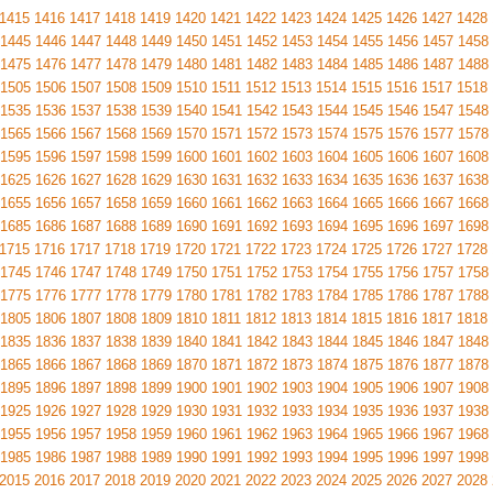
1415
1416
1417
1418
1419
1420
1421
1422
1423
1424
1425
1426
1427
1428
1445
1446
1447
1448
1449
1450
1451
1452
1453
1454
1455
1456
1457
1458
1475
1476
1477
1478
1479
1480
1481
1482
1483
1484
1485
1486
1487
1488
1505
1506
1507
1508
1509
1510
1511
1512
1513
1514
1515
1516
1517
1518
1535
1536
1537
1538
1539
1540
1541
1542
1543
1544
1545
1546
1547
1548
1565
1566
1567
1568
1569
1570
1571
1572
1573
1574
1575
1576
1577
1578
1595
1596
1597
1598
1599
1600
1601
1602
1603
1604
1605
1606
1607
1608
1625
1626
1627
1628
1629
1630
1631
1632
1633
1634
1635
1636
1637
1638
1655
1656
1657
1658
1659
1660
1661
1662
1663
1664
1665
1666
1667
1668
1685
1686
1687
1688
1689
1690
1691
1692
1693
1694
1695
1696
1697
1698
1715
1716
1717
1718
1719
1720
1721
1722
1723
1724
1725
1726
1727
1728
1745
1746
1747
1748
1749
1750
1751
1752
1753
1754
1755
1756
1757
1758
1775
1776
1777
1778
1779
1780
1781
1782
1783
1784
1785
1786
1787
1788
1805
1806
1807
1808
1809
1810
1811
1812
1813
1814
1815
1816
1817
1818
1835
1836
1837
1838
1839
1840
1841
1842
1843
1844
1845
1846
1847
1848
1865
1866
1867
1868
1869
1870
1871
1872
1873
1874
1875
1876
1877
1878
1895
1896
1897
1898
1899
1900
1901
1902
1903
1904
1905
1906
1907
1908
1925
1926
1927
1928
1929
1930
1931
1932
1933
1934
1935
1936
1937
1938
1955
1956
1957
1958
1959
1960
1961
1962
1963
1964
1965
1966
1967
1968
1985
1986
1987
1988
1989
1990
1991
1992
1993
1994
1995
1996
1997
1998
2015
2016
2017
2018
2019
2020
2021
2022
2023
2024
2025
2026
2027
2028