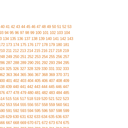
40
41
42
43
44
45
46
47
48
49
50
51
52
53
93
94
95
96
97
98
99
100
101
102
103
104
3
134
135
136
137
138
139
140
141
142
143
172
173
174
175
176
177
178
179
180
181
210
211
212
213
214
215
216
217
218
219
248
249
250
251
252
253
254
255
256
257
286
287
288
289
290
291
292
293
294
295
324
325
326
327
328
329
330
331
332
333
362
363
364
365
366
367
368
369
370
371
400
401
402
403
404
405
406
407
408
409
438
439
440
441
442
443
444
445
446
447
476
477
478
479
480
481
482
483
484
485
514
515
516
517
518
519
520
521
522
523
552
553
554
555
556
557
558
559
560
561
590
591
592
593
594
595
596
597
598
599
628
629
630
631
632
633
634
635
636
637
666
667
668
669
670
671
672
673
674
675