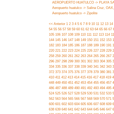
AEROPUERTO HUATULCO -> PLAYA SA
Aeropuerto huatulco -> Salina Cruz, OAX
Aeropuerto huatulco -> Zipolite
<< Anterior
1
2
3
4
5
6
7
8
9
10
11
12
13
14
54
55
56
57
58
59
60
61
62
63
64
65
66
67
105
106
107
108
109
110
111
112
113
114
1
144
145
146
147
148
149
150
151
152
153
182
183
184
185
186
187
188
189
190
191
220
221
222
223
224
225
226
227
228
229
258
259
260
261
262
263
264
265
266
267
296
297
298
299
300
301
302
303
304
305
334
335
336
337
338
339
340
341
342
343
372
373
374
375
376
377
378
379
380
381
410
411
412
413
414
415
416
417
418
419
4
448
449
450
451
452
453
454
455
456
457
486
487
488
489
490
491
492
493
494
495
524
525
526
527
528
529
530
531
532
533
562
563
564
565
566
567
568
569
570
571
600
601
602
603
604
605
606
607
608
609
638
639
640
641
642
643
644
645
646
647