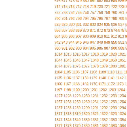
676
677
678
679
680
681
682
683
684
685
714
715
716
717
718
719
720
721
722
723
752
753
754
755
756
757
758
759
760
761
790
791
792
793
794
795
796
797
798
799
828
829
830
831
832
833
834
835
836
837
866
867
868
869
870
871
872
873
874
875
904
905
906
907
908
909
910
911
912
913
9
942
943
944
945
946
947
948
949
950
951
980
981
982
983
984
985
986
987
988
989
1014
1015
1016
1017
1018
1019
1020
1021
1044
1045
1046
1047
1048
1049
1050
1051
1074
1075
1076
1077
1078
1079
1080
1081
1104
1105
1106
1107
1108
1109
1110
1111
1
1135
1136
1137
1138
1139
1140
1141
1142
1
1166
1167
1168
1169
1170
1171
1172
1173
1
1197
1198
1199
1200
1201
1202
1203
1204
1227
1228
1229
1230
1231
1232
1233
1234
1257
1258
1259
1260
1261
1262
1263
1264
1287
1288
1289
1290
1291
1292
1293
1294
1317
1318
1319
1320
1321
1322
1323
1324
1347
1348
1349
1350
1351
1352
1353
1354
1377
1378
1379
1380
1381
1382
1383
1384