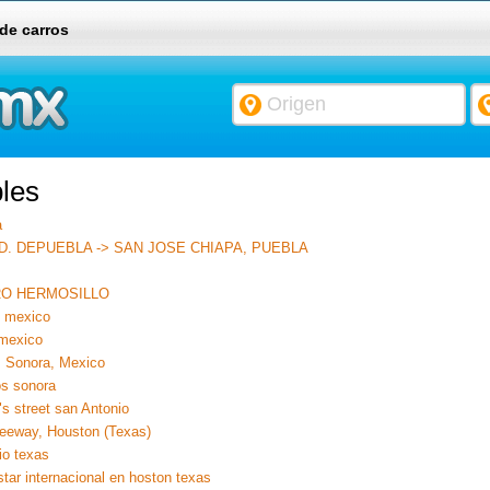
 de carros
les
a
 DEPUEBLA -> SAN JOSE CHIAPA, PUEBLA
RO HERMOSILLO
s mexico
 mexico
, Sonora, Mexico
os sonora
s street san Antonio
reeway, Houston (Texas)
io texas
star internacional en hoston texas