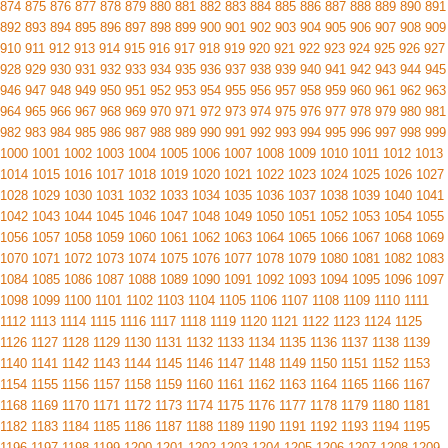
874
875
876
877
878
879
880
881
882
883
884
885
886
887
888
889
890
891
892
893
894
895
896
897
898
899
900
901
902
903
904
905
906
907
908
909
910
911
912
913
914
915
916
917
918
919
920
921
922
923
924
925
926
927
928
929
930
931
932
933
934
935
936
937
938
939
940
941
942
943
944
945
946
947
948
949
950
951
952
953
954
955
956
957
958
959
960
961
962
963
964
965
966
967
968
969
970
971
972
973
974
975
976
977
978
979
980
981
982
983
984
985
986
987
988
989
990
991
992
993
994
995
996
997
998
999
1000
1001
1002
1003
1004
1005
1006
1007
1008
1009
1010
1011
1012
1013
1014
1015
1016
1017
1018
1019
1020
1021
1022
1023
1024
1025
1026
1027
1028
1029
1030
1031
1032
1033
1034
1035
1036
1037
1038
1039
1040
1041
1042
1043
1044
1045
1046
1047
1048
1049
1050
1051
1052
1053
1054
1055
1056
1057
1058
1059
1060
1061
1062
1063
1064
1065
1066
1067
1068
1069
1070
1071
1072
1073
1074
1075
1076
1077
1078
1079
1080
1081
1082
1083
1084
1085
1086
1087
1088
1089
1090
1091
1092
1093
1094
1095
1096
1097
1098
1099
1100
1101
1102
1103
1104
1105
1106
1107
1108
1109
1110
1111
1112
1113
1114
1115
1116
1117
1118
1119
1120
1121
1122
1123
1124
1125
1126
1127
1128
1129
1130
1131
1132
1133
1134
1135
1136
1137
1138
1139
1140
1141
1142
1143
1144
1145
1146
1147
1148
1149
1150
1151
1152
1153
1154
1155
1156
1157
1158
1159
1160
1161
1162
1163
1164
1165
1166
1167
1168
1169
1170
1171
1172
1173
1174
1175
1176
1177
1178
1179
1180
1181
1182
1183
1184
1185
1186
1187
1188
1189
1190
1191
1192
1193
1194
1195
1196
1197
1198
1199
1200
1201
1202
1203
1204
1205
1206
1207
1208
1209