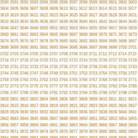
3590
3591
3592
3593
3594
3595
3596
3597
3598
3599
3600
3601
3602
3603
3604
3605
3606
3607
3608
3609
3610
3611
3612
3613
3614
3615
3616
3617
3618
3619
3620
3621
3622
3623
3624
3625
3626
3627
3628
3629
3630
3631
3632
3633
3634
3635
3636
3637
3638
3639
3640
3641
3642
3643
3644
3645
3646
3647
3648
3649
3650
3651
3652
3653
3654
3655
3656
3657
3658
3659
3660
3661
3662
3663
3664
3665
3666
3667
3668
3669
3670
3671
3672
3673
3674
3675
3676
3677
3678
3679
3680
3681
3682
3683
3684
3685
3686
3687
3688
3689
3690
3691
3692
3693
3694
3695
3696
3697
3698
3699
3700
3701
3702
3703
3704
3705
3706
3707
3708
3709
3710
3711
3712
3713
3714
3715
3716
3717
3718
3719
3720
3721
3722
3723
3724
3725
3726
3727
3728
3729
3730
3731
3732
3733
3734
3735
3736
3737
3738
3739
3740
3741
3742
3743
3744
3745
3746
3747
3748
3749
3750
3751
3752
3753
3754
3755
3756
3757
3758
3759
3760
3761
3762
3763
3764
3765
3766
3767
3768
3769
3770
3771
3772
3773
3774
3775
3776
3777
3778
3779
3780
3781
3782
3783
3784
3785
3786
3787
3788
3789
3790
3791
3792
3793
3794
3795
3796
3797
3798
3799
3800
3801
3802
3803
3804
3805
3806
3807
3808
3809
3810
3811
3812
3813
3814
3815
3816
3817
3818
3819
3820
3821
3822
3823
3824
3825
3826
3827
3828
3829
3830
3831
3832
3833
3834
3835
3836
3837
3838
3839
3840
3841
3842
3843
3844
3845
3846
3847
3848
3849
3850
3851
3852
3853
3854
3855
3856
3857
3858
3859
3860
3861
3862
3863
3864
3865
3866
3867
3868
3869
3870
3871
3872
3873
3874
3875
3876
3877
3878
3879
3880
3881
3882
3883
3884
3885
3886
3887
3888
3889
3890
3891
3892
3893
3894
3895
3896
3897