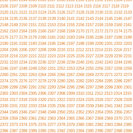
2106
2107
2108
2109
2110
2111
2112
2113
2114
2115
2116
2117
2118
2119
2120
2121
2122
2123
2124
2125
2126
2127
2128
2129
2130
2131
2132
2133
2134
2135
2136
2137
2138
2139
2140
2141
2142
2143
2144
2145
2146
2147
2148
2149
2150
2151
2152
2153
2154
2155
2156
2157
2158
2159
2160
2161
2162
2163
2164
2165
2166
2167
2168
2169
2170
2171
2172
2173
2174
2175
2176
2177
2178
2179
2180
2181
2182
2183
2184
2185
2186
2187
2188
2189
2190
2191
2192
2193
2194
2195
2196
2197
2198
2199
2200
2201
2202
2203
2204
2205
2206
2207
2208
2209
2210
2211
2212
2213
2214
2215
2216
2217
2218
2219
2220
2221
2222
2223
2224
2225
2226
2227
2228
2229
2230
2231
2232
2233
2234
2235
2236
2237
2238
2239
2240
2241
2242
2243
2244
2245
2246
2247
2248
2249
2250
2251
2252
2253
2254
2255
2256
2257
2258
2259
2260
2261
2262
2263
2264
2265
2266
2267
2268
2269
2270
2271
2272
2273
2274
2275
2276
2277
2278
2279
2280
2281
2282
2283
2284
2285
2286
2287
2288
2289
2290
2291
2292
2293
2294
2295
2296
2297
2298
2299
2300
2301
2302
2303
2304
2305
2306
2307
2308
2309
2310
2311
2312
2313
2314
2315
2316
2317
2318
2319
2320
2321
2322
2323
2324
2325
2326
2327
2328
2329
2330
2331
2332
2333
2334
2335
2336
2337
2338
2339
2340
2341
2342
2343
2344
2345
2346
2347
2348
2349
2350
2351
2352
2353
2354
2355
2356
2357
2358
2359
2360
2361
2362
2363
2364
2365
2366
2367
2368
2369
2370
2371
2372
2373
2374
2375
2376
2377
2378
2379
2380
2381
2382
2383
2384
2385
2386
2387
2388
2389
2390
2391
2392
2393
2394
2395
2396
2397
2398
2399