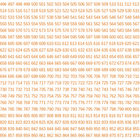
496
497
498
499
500
501
502
503
504
505
506
507
508
509
510
511
512
513
514
515
516
517
518
519
520
521
522
523
524
525
526
527
528
529
530
531
532
533
534
535
536
537
538
539
540
541
542
543
544
545
546
547
548
549
550
551
552
553
554
555
556
557
558
559
560
561
562
563
564
565
566
567
568
569
570
571
572
573
574
575
576
577
578
579
580
581
582
583
584
585
586
587
588
589
590
591
592
593
594
595
596
597
598
599
600
601
602
603
604
605
606
607
608
609
610
611
612
613
614
615
616
617
618
619
620
621
622
623
624
625
626
627
628
629
630
631
632
633
634
635
636
637
638
639
640
641
642
643
644
645
646
647
648
649
650
651
652
653
654
655
656
657
658
659
660
661
662
663
664
665
666
667
668
669
670
671
672
673
674
675
676
677
678
679
680
681
682
683
684
685
686
687
688
689
690
691
692
693
694
695
696
697
698
699
700
701
702
703
704
705
706
707
708
709
710
711
712
713
714
715
716
717
718
719
720
721
722
723
724
725
726
727
728
729
730
731
732
733
734
735
736
737
738
739
740
741
742
743
744
745
746
747
748
749
750
751
752
753
754
755
756
757
758
759
760
761
762
763
764
765
766
767
768
769
770
771
772
773
774
775
776
777
778
779
780
781
782
783
784
785
786
787
788
789
790
791
792
793
794
795
796
797
798
799
800
801
802
803
804
805
806
807
808
809
810
811
812
813
814
815
816
817
818
819
820
821
822
823
824
825
826
827
828
829
830
831
832
833
834
835
836
837
838
839
840
841
842
843
844
845
846
847
848
849
850
851
852
853
854
855
856
857
858
859
860
861
862
863
864
865
866
867
868
869
870
871
872
873