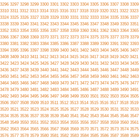
3296
3297
3298
3299
3300
3301
3302
3303
3304
3305
3306
3307
3308
3309
3310
3311
3312
3313
3314
3315
3316
3317
3318
3319
3320
3321
3322
3323
3324
3325
3326
3327
3328
3329
3330
3331
3332
3333
3334
3335
3336
3337
3338
3339
3340
3341
3342
3343
3344
3345
3346
3347
3348
3349
3350
3351
3352
3353
3354
3355
3356
3357
3358
3359
3360
3361
3362
3363
3364
3365
3366
3367
3368
3369
3370
3371
3372
3373
3374
3375
3376
3377
3378
3379
3380
3381
3382
3383
3384
3385
3386
3387
3388
3389
3390
3391
3392
3393
3394
3395
3396
3397
3398
3399
3400
3401
3402
3403
3404
3405
3406
3407
3408
3409
3410
3411
3412
3413
3414
3415
3416
3417
3418
3419
3420
3421
3422
3423
3424
3425
3426
3427
3428
3429
3430
3431
3432
3433
3434
3435
3436
3437
3438
3439
3440
3441
3442
3443
3444
3445
3446
3447
3448
3449
3450
3451
3452
3453
3454
3455
3456
3457
3458
3459
3460
3461
3462
3463
3464
3465
3466
3467
3468
3469
3470
3471
3472
3473
3474
3475
3476
3477
3478
3479
3480
3481
3482
3483
3484
3485
3486
3487
3488
3489
3490
3491
3492
3493
3494
3495
3496
3497
3498
3499
3500
3501
3502
3503
3504
3505
3506
3507
3508
3509
3510
3511
3512
3513
3514
3515
3516
3517
3518
3519
3520
3521
3522
3523
3524
3525
3526
3527
3528
3529
3530
3531
3532
3533
3534
3535
3536
3537
3538
3539
3540
3541
3542
3543
3544
3545
3546
3547
3548
3549
3550
3551
3552
3553
3554
3555
3556
3557
3558
3559
3560
3561
3562
3563
3564
3565
3566
3567
3568
3569
3570
3571
3572
3573
3574
3575
3576
3577
3578
3579
3580
3581
3582
3583
3584
3585
3586
3587
3588
3589