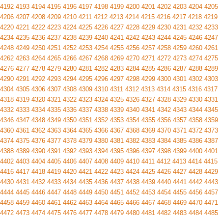
4192
4193
4194
4195
4196
4197
4198
4199
4200
4201
4202
4203
4204
4205
4206
4207
4208
4209
4210
4211
4212
4213
4214
4215
4216
4217
4218
4219
4220
4221
4222
4223
4224
4225
4226
4227
4228
4229
4230
4231
4232
4233
4234
4235
4236
4237
4238
4239
4240
4241
4242
4243
4244
4245
4246
4247
4248
4249
4250
4251
4252
4253
4254
4255
4256
4257
4258
4259
4260
4261
4262
4263
4264
4265
4266
4267
4268
4269
4270
4271
4272
4273
4274
4275
4276
4277
4278
4279
4280
4281
4282
4283
4284
4285
4286
4287
4288
4289
4290
4291
4292
4293
4294
4295
4296
4297
4298
4299
4300
4301
4302
4303
4304
4305
4306
4307
4308
4309
4310
4311
4312
4313
4314
4315
4316
4317
4318
4319
4320
4321
4322
4323
4324
4325
4326
4327
4328
4329
4330
4331
4332
4333
4334
4335
4336
4337
4338
4339
4340
4341
4342
4343
4344
4345
4346
4347
4348
4349
4350
4351
4352
4353
4354
4355
4356
4357
4358
4359
4360
4361
4362
4363
4364
4365
4366
4367
4368
4369
4370
4371
4372
4373
4374
4375
4376
4377
4378
4379
4380
4381
4382
4383
4384
4385
4386
4387
4388
4389
4390
4391
4392
4393
4394
4395
4396
4397
4398
4399
4400
4401
4402
4403
4404
4405
4406
4407
4408
4409
4410
4411
4412
4413
4414
4415
4416
4417
4418
4419
4420
4421
4422
4423
4424
4425
4426
4427
4428
4429
4430
4431
4432
4433
4434
4435
4436
4437
4438
4439
4440
4441
4442
4443
4444
4445
4446
4447
4448
4449
4450
4451
4452
4453
4454
4455
4456
4457
4458
4459
4460
4461
4462
4463
4464
4465
4466
4467
4468
4469
4470
4471
4472
4473
4474
4475
4476
4477
4478
4479
4480
4481
4482
4483
4484
4485