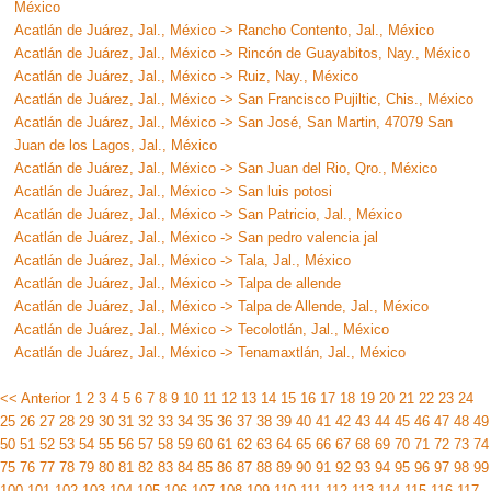
México
Acatlán de Juárez, Jal., México -> Rancho Contento, Jal., México
Acatlán de Juárez, Jal., México -> Rincón de Guayabitos, Nay., México
Acatlán de Juárez, Jal., México -> Ruiz, Nay., México
Acatlán de Juárez, Jal., México -> San Francisco Pujiltic, Chis., México
Acatlán de Juárez, Jal., México -> San José, San Martin, 47079 San
Juan de los Lagos, Jal., México
Acatlán de Juárez, Jal., México -> San Juan del Rio, Qro., México
Acatlán de Juárez, Jal., México -> San luis potosi
Acatlán de Juárez, Jal., México -> San Patricio, Jal., México
Acatlán de Juárez, Jal., México -> San pedro valencia jal
Acatlán de Juárez, Jal., México -> Tala, Jal., México
Acatlán de Juárez, Jal., México -> Talpa de allende
Acatlán de Juárez, Jal., México -> Talpa de Allende, Jal., México
Acatlán de Juárez, Jal., México -> Tecolotlán, Jal., México
Acatlán de Juárez, Jal., México -> Tenamaxtlán, Jal., México
<< Anterior
1
2
3
4
5
6
7
8
9
10
11
12
13
14
15
16
17
18
19
20
21
22
23
24
25
26
27
28
29
30
31
32
33
34
35
36
37
38
39
40
41
42
43
44
45
46
47
48
49
50
51
52
53
54
55
56
57
58
59
60
61
62
63
64
65
66
67
68
69
70
71
72
73
74
75
76
77
78
79
80
81
82
83
84
85
86
87
88
89
90
91
92
93
94
95
96
97
98
99
100
101
102
103
104
105
106
107
108
109
110
111
112
113
114
115
116
117