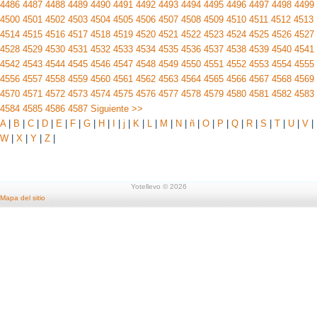
4486
4487
4488
4489
4490
4491
4492
4493
4494
4495
4496
4497
4498
4499
4500
4501
4502
4503
4504
4505
4506
4507
4508
4509
4510
4511
4512
4513
4514
4515
4516
4517
4518
4519
4520
4521
4522
4523
4524
4525
4526
4527
4528
4529
4530
4531
4532
4533
4534
4535
4536
4537
4538
4539
4540
4541
4542
4543
4544
4545
4546
4547
4548
4549
4550
4551
4552
4553
4554
4555
4556
4557
4558
4559
4560
4561
4562
4563
4564
4565
4566
4567
4568
4569
4570
4571
4572
4573
4574
4575
4576
4577
4578
4579
4580
4581
4582
4583
4584
4585
4586
4587
Siguiente >>
A
|
B
|
C
|
D
|
E
|
F
|
G
|
H
|
I
|
j
|
K
|
L
|
M
|
N
|
ñ
|
O
|
P
|
Q
|
R
|
S
|
T
|
U
|
V
|
W
|
X
|
Y
|
Z
|
Yotellevo © 2026
Mapa del sitio