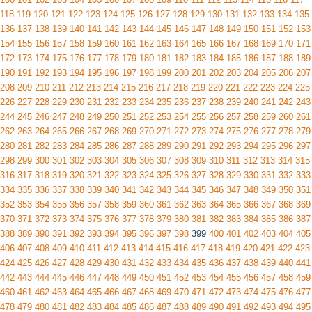
118
119
120
121
122
123
124
125
126
127
128
129
130
131
132
133
134
135
136
137
138
139
140
141
142
143
144
145
146
147
148
149
150
151
152
153
154
155
156
157
158
159
160
161
162
163
164
165
166
167
168
169
170
171
172
173
174
175
176
177
178
179
180
181
182
183
184
185
186
187
188
189
190
191
192
193
194
195
196
197
198
199
200
201
202
203
204
205
206
207
208
209
210
211
212
213
214
215
216
217
218
219
220
221
222
223
224
225
226
227
228
229
230
231
232
233
234
235
236
237
238
239
240
241
242
243
244
245
246
247
248
249
250
251
252
253
254
255
256
257
258
259
260
261
262
263
264
265
266
267
268
269
270
271
272
273
274
275
276
277
278
279
280
281
282
283
284
285
286
287
288
289
290
291
292
293
294
295
296
297
298
299
300
301
302
303
304
305
306
307
308
309
310
311
312
313
314
315
316
317
318
319
320
321
322
323
324
325
326
327
328
329
330
331
332
333
334
335
336
337
338
339
340
341
342
343
344
345
346
347
348
349
350
351
352
353
354
355
356
357
358
359
360
361
362
363
364
365
366
367
368
369
370
371
372
373
374
375
376
377
378
379
380
381
382
383
384
385
386
387
388
389
390
391
392
393
394
395
396
397
398
399
400
401
402
403
404
405
406
407
408
409
410
411
412
413
414
415
416
417
418
419
420
421
422
423
424
425
426
427
428
429
430
431
432
433
434
435
436
437
438
439
440
441
442
443
444
445
446
447
448
449
450
451
452
453
454
455
456
457
458
459
460
461
462
463
464
465
466
467
468
469
470
471
472
473
474
475
476
477
478
479
480
481
482
483
484
485
486
487
488
489
490
491
492
493
494
495