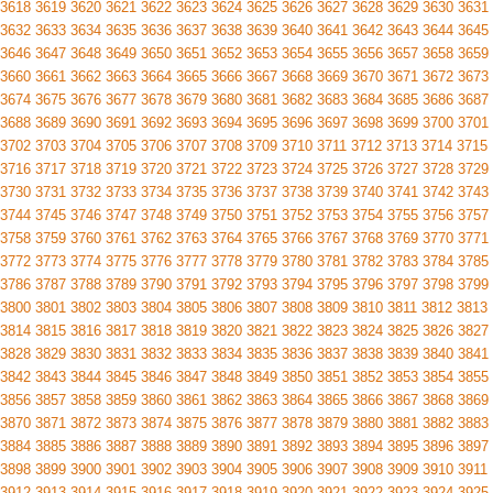
3618
3619
3620
3621
3622
3623
3624
3625
3626
3627
3628
3629
3630
3631
3632
3633
3634
3635
3636
3637
3638
3639
3640
3641
3642
3643
3644
3645
3646
3647
3648
3649
3650
3651
3652
3653
3654
3655
3656
3657
3658
3659
3660
3661
3662
3663
3664
3665
3666
3667
3668
3669
3670
3671
3672
3673
3674
3675
3676
3677
3678
3679
3680
3681
3682
3683
3684
3685
3686
3687
3688
3689
3690
3691
3692
3693
3694
3695
3696
3697
3698
3699
3700
3701
3702
3703
3704
3705
3706
3707
3708
3709
3710
3711
3712
3713
3714
3715
3716
3717
3718
3719
3720
3721
3722
3723
3724
3725
3726
3727
3728
3729
3730
3731
3732
3733
3734
3735
3736
3737
3738
3739
3740
3741
3742
3743
3744
3745
3746
3747
3748
3749
3750
3751
3752
3753
3754
3755
3756
3757
3758
3759
3760
3761
3762
3763
3764
3765
3766
3767
3768
3769
3770
3771
3772
3773
3774
3775
3776
3777
3778
3779
3780
3781
3782
3783
3784
3785
3786
3787
3788
3789
3790
3791
3792
3793
3794
3795
3796
3797
3798
3799
3800
3801
3802
3803
3804
3805
3806
3807
3808
3809
3810
3811
3812
3813
3814
3815
3816
3817
3818
3819
3820
3821
3822
3823
3824
3825
3826
3827
3828
3829
3830
3831
3832
3833
3834
3835
3836
3837
3838
3839
3840
3841
3842
3843
3844
3845
3846
3847
3848
3849
3850
3851
3852
3853
3854
3855
3856
3857
3858
3859
3860
3861
3862
3863
3864
3865
3866
3867
3868
3869
3870
3871
3872
3873
3874
3875
3876
3877
3878
3879
3880
3881
3882
3883
3884
3885
3886
3887
3888
3889
3890
3891
3892
3893
3894
3895
3896
3897
3898
3899
3900
3901
3902
3903
3904
3905
3906
3907
3908
3909
3910
3911
3912
3913
3914
3915
3916
3917
3918
3919
3920
3921
3922
3923
3924
3925