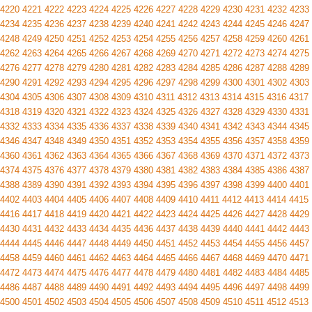
4220
4221
4222
4223
4224
4225
4226
4227
4228
4229
4230
4231
4232
4233
4234
4235
4236
4237
4238
4239
4240
4241
4242
4243
4244
4245
4246
4247
4248
4249
4250
4251
4252
4253
4254
4255
4256
4257
4258
4259
4260
4261
4262
4263
4264
4265
4266
4267
4268
4269
4270
4271
4272
4273
4274
4275
4276
4277
4278
4279
4280
4281
4282
4283
4284
4285
4286
4287
4288
4289
4290
4291
4292
4293
4294
4295
4296
4297
4298
4299
4300
4301
4302
4303
4304
4305
4306
4307
4308
4309
4310
4311
4312
4313
4314
4315
4316
4317
4318
4319
4320
4321
4322
4323
4324
4325
4326
4327
4328
4329
4330
4331
4332
4333
4334
4335
4336
4337
4338
4339
4340
4341
4342
4343
4344
4345
4346
4347
4348
4349
4350
4351
4352
4353
4354
4355
4356
4357
4358
4359
4360
4361
4362
4363
4364
4365
4366
4367
4368
4369
4370
4371
4372
4373
4374
4375
4376
4377
4378
4379
4380
4381
4382
4383
4384
4385
4386
4387
4388
4389
4390
4391
4392
4393
4394
4395
4396
4397
4398
4399
4400
4401
4402
4403
4404
4405
4406
4407
4408
4409
4410
4411
4412
4413
4414
4415
4416
4417
4418
4419
4420
4421
4422
4423
4424
4425
4426
4427
4428
4429
4430
4431
4432
4433
4434
4435
4436
4437
4438
4439
4440
4441
4442
4443
4444
4445
4446
4447
4448
4449
4450
4451
4452
4453
4454
4455
4456
4457
4458
4459
4460
4461
4462
4463
4464
4465
4466
4467
4468
4469
4470
4471
4472
4473
4474
4475
4476
4477
4478
4479
4480
4481
4482
4483
4484
4485
4486
4487
4488
4489
4490
4491
4492
4493
4494
4495
4496
4497
4498
4499
4500
4501
4502
4503
4504
4505
4506
4507
4508
4509
4510
4511
4512
4513