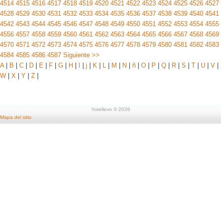
4514
4515
4516
4517
4518
4519
4520
4521
4522
4523
4524
4525
4526
4527
4528
4529
4530
4531
4532
4533
4534
4535
4536
4537
4538
4539
4540
4541
4542
4543
4544
4545
4546
4547
4548
4549
4550
4551
4552
4553
4554
4555
4556
4557
4558
4559
4560
4561
4562
4563
4564
4565
4566
4567
4568
4569
4570
4571
4572
4573
4574
4575
4576
4577
4578
4579
4580
4581
4582
4583
4584
4585
4586
4587
Siguiente >>
A
|
B
|
C
|
D
|
E
|
F
|
G
|
H
|
I
|
j
|
K
|
L
|
M
|
N
|
ñ
|
O
|
P
|
Q
|
R
|
S
|
T
|
U
|
V
|
W
|
X
|
Y
|
Z
|
Yotellevo © 2026
Mapa del sitio