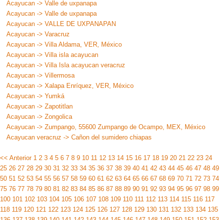
Acayucan -> Valle de uxpanapa
Acayucan -> Valle de uxpanapa
Acayucan -> VALLE DE UXPANAPAN
Acayucan -> Varacruz
Acayucan -> Villa Aldama, VER, México
Acayucan -> Villa isla acayucan
Acayucan -> Villa Isla acayucan veracruz
Acayucan -> Villermosa
Acayucan -> Xalapa Enríquez, VER, México
Acayucan -> Yumká
Acayucan -> Zapotitlan
Acayucan -> Zongolica
Acayucan -> Zumpango, 55600 Zumpango de Ocampo, MEX, México
Acayucan veracruz -> Cañon del sumidero chiapas
<< Anterior
1
2
3
4
5
6
7
8
9
10
11
12
13
14
15
16
17
18
19
20
21
22
23
24
25
26
27
28
29
30
31
32
33
34
35
36
37
38
39
40
41
42
43
44
45
46
47
48
49
50
51
52
53
54
55
56
57
58
59
60
61
62
63
64
65
66
67
68
69
70
71
72
73
74
75
76
77
78
79
80
81
82
83
84
85
86
87
88
89
90
91
92
93
94
95
96
97
98
99
100
101
102
103
104
105
106
107
108
109
110
111
112
113
114
115
116
117
118
119
120
121
122
123
124
125
126
127
128
129
130
131
132
133
134
135
136
137
138
139
140
141
142
143
144
145
146
147
148
149
150
151
152
153