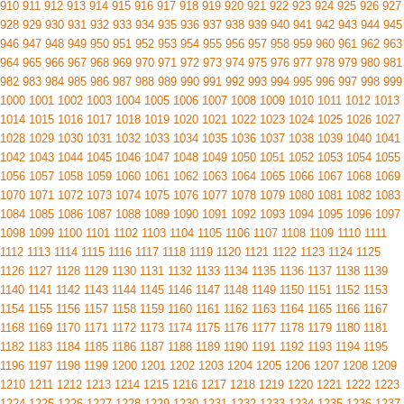
910
911
912
913
914
915
916
917
918
919
920
921
922
923
924
925
926
927
928
929
930
931
932
933
934
935
936
937
938
939
940
941
942
943
944
945
946
947
948
949
950
951
952
953
954
955
956
957
958
959
960
961
962
963
964
965
966
967
968
969
970
971
972
973
974
975
976
977
978
979
980
981
982
983
984
985
986
987
988
989
990
991
992
993
994
995
996
997
998
999
1000
1001
1002
1003
1004
1005
1006
1007
1008
1009
1010
1011
1012
1013
1014
1015
1016
1017
1018
1019
1020
1021
1022
1023
1024
1025
1026
1027
1028
1029
1030
1031
1032
1033
1034
1035
1036
1037
1038
1039
1040
1041
1042
1043
1044
1045
1046
1047
1048
1049
1050
1051
1052
1053
1054
1055
1056
1057
1058
1059
1060
1061
1062
1063
1064
1065
1066
1067
1068
1069
1070
1071
1072
1073
1074
1075
1076
1077
1078
1079
1080
1081
1082
1083
1084
1085
1086
1087
1088
1089
1090
1091
1092
1093
1094
1095
1096
1097
1098
1099
1100
1101
1102
1103
1104
1105
1106
1107
1108
1109
1110
1111
1112
1113
1114
1115
1116
1117
1118
1119
1120
1121
1122
1123
1124
1125
1126
1127
1128
1129
1130
1131
1132
1133
1134
1135
1136
1137
1138
1139
1140
1141
1142
1143
1144
1145
1146
1147
1148
1149
1150
1151
1152
1153
1154
1155
1156
1157
1158
1159
1160
1161
1162
1163
1164
1165
1166
1167
1168
1169
1170
1171
1172
1173
1174
1175
1176
1177
1178
1179
1180
1181
1182
1183
1184
1185
1186
1187
1188
1189
1190
1191
1192
1193
1194
1195
1196
1197
1198
1199
1200
1201
1202
1203
1204
1205
1206
1207
1208
1209
1210
1211
1212
1213
1214
1215
1216
1217
1218
1219
1220
1221
1222
1223
1224
1225
1226
1227
1228
1229
1230
1231
1232
1233
1234
1235
1236
1237