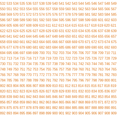
532
533
534
535
536
537
538
539
540
541
542
543
544
545
546
547
548
549
550
551
552
553
554
555
556
557
558
559
560
561
562
563
564
565
566
567
568
569
570
571
572
573
574
575
576
577
578
579
580
581
582
583
584
585
586
587
588
589
590
591
592
593
594
595
596
597
598
599
600
601
602
603
604
605
606
607
608
609
610
611
612
613
614
615
616
617
618
619
620
621
622
623
624
625
626
627
628
629
630
631
632
633
634
635
636
637
638
639
640
641
642
643
644
645
646
647
648
649
650
651
652
653
654
655
656
657
658
659
660
661
662
663
664
665
666
667
668
669
670
671
672
673
674
675
676
677
678
679
680
681
682
683
684
685
686
687
688
689
690
691
692
693
694
695
696
697
698
699
700
701
702
703
704
705
706
707
708
709
710
711
712
713
714
715
716
717
718
719
720
721
722
723
724
725
726
727
728
729
730
731
732
733
734
735
736
737
738
739
740
741
742
743
744
745
746
747
748
749
750
751
752
753
754
755
756
757
758
759
760
761
762
763
764
765
766
767
768
769
770
771
772
773
774
775
776
777
778
779
780
781
782
783
784
785
786
787
788
789
790
791
792
793
794
795
796
797
798
799
800
801
802
803
804
805
806
807
808
809
810
811
812
813
814
815
816
817
818
819
820
821
822
823
824
825
826
827
828
829
830
831
832
833
834
835
836
837
838
839
840
841
842
843
844
845
846
847
848
849
850
851
852
853
854
855
856
857
858
859
860
861
862
863
864
865
866
867
868
869
870
871
872
873
874
875
876
877
878
879
880
881
882
883
884
885
886
887
888
889
890
891
892
893
894
895
896
897
898
899
900
901
902
903
904
905
906
907
908
909