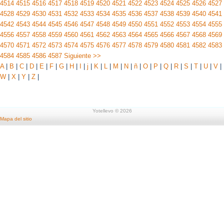
4514
4515
4516
4517
4518
4519
4520
4521
4522
4523
4524
4525
4526
4527
4528
4529
4530
4531
4532
4533
4534
4535
4536
4537
4538
4539
4540
4541
4542
4543
4544
4545
4546
4547
4548
4549
4550
4551
4552
4553
4554
4555
4556
4557
4558
4559
4560
4561
4562
4563
4564
4565
4566
4567
4568
4569
4570
4571
4572
4573
4574
4575
4576
4577
4578
4579
4580
4581
4582
4583
4584
4585
4586
4587
Siguiente >>
A
|
B
|
C
|
D
|
E
|
F
|
G
|
H
|
I
|
j
|
K
|
L
|
M
|
N
|
ñ
|
O
|
P
|
Q
|
R
|
S
|
T
|
U
|
V
|
W
|
X
|
Y
|
Z
|
Yotellevo © 2026
Mapa del sitio