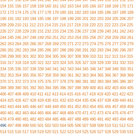
154
155
156
157
158
159
160
161
162
163
164
165
166
167
168
169
170
171
172
173
174
175
176
177
178
179
180
181
182
183
184
185
186
187
188
189
190
191
192
193
194
195
196
197
198
199
200
201
202
203
204
205
206
207
208
209
210
211
212
213
214
215
216
217
218
219
220
221
222
223
224
225
226
227
228
229
230
231
232
233
234
235
236
237
238
239
240
241
242
243
244
245
246
247
248
249
250
251
252
253
254
255
256
257
258
259
260
261
262
263
264
265
266
267
268
269
270
271
272
273
274
275
276
277
278
279
280
281
282
283
284
285
286
287
288
289
290
291
292
293
294
295
296
297
298
299
300
301
302
303
304
305
306
307
308
309
310
311
312
313
314
315
316
317
318
319
320
321
322
323
324
325
326
327
328
329
330
331
332
333
334
335
336
337
338
339
340
341
342
343
344
345
346
347
348
349
350
351
352
353
354
355
356
357
358
359
360
361
362
363
364
365
366
367
368
369
370
371
372
373
374
375
376
377
378
379
380
381
382
383
384
385
386
387
388
389
390
391
392
393
394
395
396
397
398
399
400
401
402
403
404
405
406
407
408
409
410
411
412
413
414
415
416
417
418
419
420
421
422
423
424
425
426
427
428
429
430
431
432
433
434
435
436
437
438
439
440
441
442
443
444
445
446
447
448
449
450
451
452
453
454
455
456
457
458
459
460
461
462
463
464
465
466
467
468
469
470
471
472
473
474
475
476
477
478
479
480
481
482
483
484
485
486
487
488
489
490
491
492
493
494
495
496
497
498
499
500
501
502
503
504
505
506
507
508
509
510
511
512
513
514
515
516
517
518
519
520
521
522
523
524
525
526
527
528
529
530
531