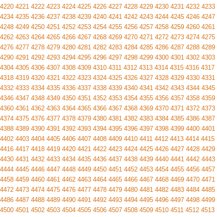
4220
4221
4222
4223
4224
4225
4226
4227
4228
4229
4230
4231
4232
4233
4234
4235
4236
4237
4238
4239
4240
4241
4242
4243
4244
4245
4246
4247
4248
4249
4250
4251
4252
4253
4254
4255
4256
4257
4258
4259
4260
4261
4262
4263
4264
4265
4266
4267
4268
4269
4270
4271
4272
4273
4274
4275
4276
4277
4278
4279
4280
4281
4282
4283
4284
4285
4286
4287
4288
4289
4290
4291
4292
4293
4294
4295
4296
4297
4298
4299
4300
4301
4302
4303
4304
4305
4306
4307
4308
4309
4310
4311
4312
4313
4314
4315
4316
4317
4318
4319
4320
4321
4322
4323
4324
4325
4326
4327
4328
4329
4330
4331
4332
4333
4334
4335
4336
4337
4338
4339
4340
4341
4342
4343
4344
4345
4346
4347
4348
4349
4350
4351
4352
4353
4354
4355
4356
4357
4358
4359
4360
4361
4362
4363
4364
4365
4366
4367
4368
4369
4370
4371
4372
4373
4374
4375
4376
4377
4378
4379
4380
4381
4382
4383
4384
4385
4386
4387
4388
4389
4390
4391
4392
4393
4394
4395
4396
4397
4398
4399
4400
4401
4402
4403
4404
4405
4406
4407
4408
4409
4410
4411
4412
4413
4414
4415
4416
4417
4418
4419
4420
4421
4422
4423
4424
4425
4426
4427
4428
4429
4430
4431
4432
4433
4434
4435
4436
4437
4438
4439
4440
4441
4442
4443
4444
4445
4446
4447
4448
4449
4450
4451
4452
4453
4454
4455
4456
4457
4458
4459
4460
4461
4462
4463
4464
4465
4466
4467
4468
4469
4470
4471
4472
4473
4474
4475
4476
4477
4478
4479
4480
4481
4482
4483
4484
4485
4486
4487
4488
4489
4490
4491
4492
4493
4494
4495
4496
4497
4498
4499
4500
4501
4502
4503
4504
4505
4506
4507
4508
4509
4510
4511
4512
4513