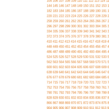
105
106
107
108
109
110
111
112
113
114
1
144
145
146
147
148
149
150
151
152
153
182
183
184
185
186
187
188
189
190
191
220
221
222
223
224
225
226
227
228
229
258
259
260
261
262
263
264
265
266
267
296
297
298
299
300
301
302
303
304
305
334
335
336
337
338
339
340
341
342
343
372
373
374
375
376
377
378
379
380
381
410
411
412
413
414
415
416
417
418
419
4
448
449
450
451
452
453
454
455
456
457
486
487
488
489
490
491
492
493
494
495
524
525
526
527
528
529
530
531
532
533
562
563
564
565
566
567
568
569
570
571
600
601
602
603
604
605
606
607
608
609
638
639
640
641
642
643
644
645
646
647
676
677
678
679
680
681
682
683
684
685
714
715
716
717
718
719
720
721
722
723
752
753
754
755
756
757
758
759
760
761
790
791
792
793
794
795
796
797
798
799
828
829
830
831
832
833
834
835
836
837
866
867
868
869
870
871
872
873
874
875
904
905
906
907
908
909
910
911
912
913
9