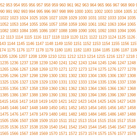
952
953
954
955
956
957
958
959
960
961
962
963
964
965
966
967
968
969
990
991
992
993
994
995
996
997
998
999
1000
1001
1002
1003
1004
1005
1
1022
1023
1024
1025
1026
1027
1028
1029
1030
1031
1032
1033
1034
1035
1052
1053
1054
1055
1056
1057
1058
1059
1060
1061
1062
1063
1064
1065
1082
1083
1084
1085
1086
1087
1088
1089
1090
1091
1092
1093
1094
1095
112
1113
1114
1115
1116
1117
1118
1119
1120
1121
1122
1123
1124
1125
1126
143
1144
1145
1146
1147
1148
1149
1150
1151
1152
1153
1154
1155
1156
115
174
1175
1176
1177
1178
1179
1180
1181
1182
1183
1184
1185
1186
1187
118
1205
1206
1207
1208
1209
1210
1211
1212
1213
1214
1215
1216
1217
1218
1235
1236
1237
1238
1239
1240
1241
1242
1243
1244
1245
1246
1247
1248
1265
1266
1267
1268
1269
1270
1271
1272
1273
1274
1275
1276
1277
1278
1295
1296
1297
1298
1299
1300
1301
1302
1303
1304
1305
1306
1307
1308
1325
1326
1327
1328
1329
1330
1331
1332
1333
1334
1335
1336
1337
1338
1355
1356
1357
1358
1359
1360
1361
1362
1363
1364
1365
1366
1367
1368
1385
1386
1387
1388
1389
1390
1391
1392
1393
1394
1395
1396
1397
1398
1415
1416
1417
1418
1419
1420
1421
1422
1423
1424
1425
1426
1427
1428
1445
1446
1447
1448
1449
1450
1451
1452
1453
1454
1455
1456
1457
1458
1475
1476
1477
1478
1479
1480
1481
1482
1483
1484
1485
1486
1487
1488
1505
1506
1507
1508
1509
1510
1511
1512
1513
1514
1515
1516
1517
1518
1535
1536
1537
1538
1539
1540
1541
1542
1543
1544
1545
1546
1547
1548
1565
1566
1567
1568
1569
1570
1571
1572
1573
1574
1575
1576
1577
1578