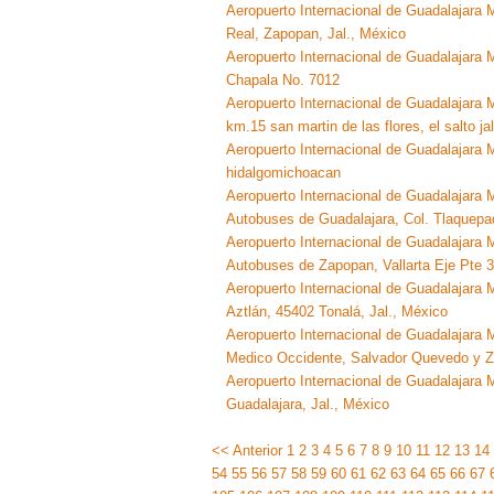
Aeropuerto Internacional de Guadalajara M
Real, Zapopan, Jal., México
Aeropuerto Internacional de Guadalajara M
Chapala No. 7012
Aeropuerto Internacional de Guadalajara M
km.15 san martin de las flores, el salto ja
Aeropuerto Internacional de Guadalajara M
hidalgomichoacan
Aeropuerto Internacional de Guadalajara M
Autobuses de Guadalajara, Col. Tlaquepa
Aeropuerto Internacional de Guadalajara M
Autobuses de Zapopan, Vallarta Eje Pte 
Aeropuerto Internacional de Guadalajara M
Aztlán, 45402 Tonalá, Jal., México
Aeropuerto Internacional de Guadalajara M
Medico Occidente, Salvador Quevedo y Zu
Aeropuerto Internacional de Guadalajara M
Guadalajara, Jal., México
<< Anterior
1
2
3
4
5
6
7
8
9
10
11
12
13
14
54
55
56
57
58
59
60
61
62
63
64
65
66
67