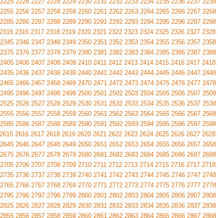
2225
2226
2227
2228
2229
2230
2231
2232
2233
2234
2235
2236
2237
2238
2255
2256
2257
2258
2259
2260
2261
2262
2263
2264
2265
2266
2267
2268
2285
2286
2287
2288
2289
2290
2291
2292
2293
2294
2295
2296
2297
2298
2315
2316
2317
2318
2319
2320
2321
2322
2323
2324
2325
2326
2327
2328
2345
2346
2347
2348
2349
2350
2351
2352
2353
2354
2355
2356
2357
2358
2375
2376
2377
2378
2379
2380
2381
2382
2383
2384
2385
2386
2387
2388
2405
2406
2407
2408
2409
2410
2411
2412
2413
2414
2415
2416
2417
2418
2435
2436
2437
2438
2439
2440
2441
2442
2443
2444
2445
2446
2447
2448
2465
2466
2467
2468
2469
2470
2471
2472
2473
2474
2475
2476
2477
2478
2495
2496
2497
2498
2499
2500
2501
2502
2503
2504
2505
2506
2507
2508
2525
2526
2527
2528
2529
2530
2531
2532
2533
2534
2535
2536
2537
2538
2555
2556
2557
2558
2559
2560
2561
2562
2563
2564
2565
2566
2567
2568
2585
2586
2587
2588
2589
2590
2591
2592
2593
2594
2595
2596
2597
2598
2615
2616
2617
2618
2619
2620
2621
2622
2623
2624
2625
2626
2627
2628
2645
2646
2647
2648
2649
2650
2651
2652
2653
2654
2655
2656
2657
2658
2675
2676
2677
2678
2679
2680
2681
2682
2683
2684
2685
2686
2687
2688
2705
2706
2707
2708
2709
2710
2711
2712
2713
2714
2715
2716
2717
2718
2735
2736
2737
2738
2739
2740
2741
2742
2743
2744
2745
2746
2747
2748
2765
2766
2767
2768
2769
2770
2771
2772
2773
2774
2775
2776
2777
2778
2795
2796
2797
2798
2799
2800
2801
2802
2803
2804
2805
2806
2807
2808
2825
2826
2827
2828
2829
2830
2831
2832
2833
2834
2835
2836
2837
2838
2855
2856
2857
2858
2859
2860
2861
2862
2863
2864
2865
2866
2867
2868