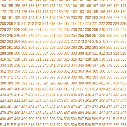
154
155
156
157
158
159
160
161
162
163
164
165
166
167
168
169
170
171
172
173
174
175
176
177
178
179
180
181
182
183
184
185
186
187
188
189
190
191
192
193
194
195
196
197
198
199
200
201
202
203
204
205
206
207
208
209
210
211
212
213
214
215
216
217
218
219
220
221
222
223
224
225
226
227
228
229
230
231
232
233
234
235
236
237
238
239
240
241
242
243
244
245
246
247
248
249
250
251
252
253
254
255
256
257
258
259
260
261
262
263
264
265
266
267
268
269
270
271
272
273
274
275
276
277
278
279
280
281
282
283
284
285
286
287
288
289
290
291
292
293
294
295
296
297
298
299
300
301
302
303
304
305
306
307
308
309
310
311
312
313
314
315
316
317
318
319
320
321
322
323
324
325
326
327
328
329
330
331
332
333
334
335
336
337
338
339
340
341
342
343
344
345
346
347
348
349
350
351
352
353
354
355
356
357
358
359
360
361
362
363
364
365
366
367
368
369
370
371
372
373
374
375
376
377
378
379
380
381
382
383
384
385
386
387
388
389
390
391
392
393
394
395
396
397
398
399
400
401
402
403
404
405
406
407
408
409
410
411
412
413
414
415
416
417
418
419
420
421
422
423
424
425
426
427
428
429
430
431
432
433
434
435
436
437
438
439
440
441
442
443
444
445
446
447
448
449
450
451
452
453
454
455
456
457
458
459
460
461
462
463
464
465
466
467
468
469
470
471
472
473
474
475
476
477
478
479
480
481
482
483
484
485
486
487
488
489
490
491
492
493
494
495
496
497
498
499
500
501
502
503
504
505
506
507
508
509
510
511
512
513
514
515
516
517
518
519
520
521
522
523
524
525
526
527
528
529
530
531