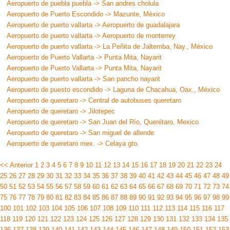
Aeropuerto de puebla puebla -> San andres cholula
Aeropuerto de Puerto Escondido -> Mazunte, México
Aeropuerto de puerto vallarta -> Aeropuerto de guadalajara
Aeropuerto de puerto vallarta -> Aeropuerto de monterrey
Aeropuerto de puerto vallarta -> La Peñita de Jaltemba, Nay., México
Aeropuerto de Puerto Vallarta -> Punta Mita, Nayarit
Aeropuerto de Puerto Vallarta -> Punta Mita, Nayarit
Aeropuerto de puerto vallarta -> San pancho nayarit
Aeropuerto de puesto escondido -> Laguna de Chacahua, Oax., México
Aeropuerto de queretaro -> Central de autobuses queretaro
Aeropuerto de queretaro -> Jilotepec
Aeropuerto de queretaro -> San Juan del Río, Querétaro, Mexico
Aeropuerto de queretaro -> San miguel de allende
Aeropuerto de queretaro mex. -> Celaya gto.
<< Anterior
1
2
3
4
5
6
7
8
9
10
11
12
13
14
15
16
17
18
19
20
21
22
23
24
25
26
27
28
29
30
31
32
33
34
35
36
37
38
39
40
41
42
43
44
45
46
47
48
49
50
51
52
53
54
55
56
57
58
59
60
61
62
63
64
65
66
67
68
69
70
71
72
73
74
75
76
77
78
79
80
81
82
83
84
85
86
87
88
89
90
91
92
93
94
95
96
97
98
99
100
101
102
103
104
105
106
107
108
109
110
111
112
113
114
115
116
117
118
119
120
121
122
123
124
125
126
127
128
129
130
131
132
133
134
135
136
137
138
139
140
141
142
143
144
145
146
147
148
149
150
151
152
153