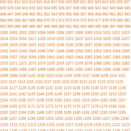
910
911
912
913
914
915
916
917
918
919
920
921
922
923
924
925
926
927
928
929
930
931
932
933
934
935
936
937
938
939
940
941
942
943
944
945
946
947
948
949
950
951
952
953
954
955
956
957
958
959
960
961
962
963
964
965
966
967
968
969
970
971
972
973
974
975
976
977
978
979
980
981
982
983
984
985
986
987
988
989
990
991
992
993
994
995
996
997
998
999
1000
1001
1002
1003
1004
1005
1006
1007
1008
1009
1010
1011
1012
1013
1014
1015
1016
1017
1018
1019
1020
1021
1022
1023
1024
1025
1026
1027
1028
1029
1030
1031
1032
1033
1034
1035
1036
1037
1038
1039
1040
1041
1042
1043
1044
1045
1046
1047
1048
1049
1050
1051
1052
1053
1054
1055
1056
1057
1058
1059
1060
1061
1062
1063
1064
1065
1066
1067
1068
1069
1070
1071
1072
1073
1074
1075
1076
1077
1078
1079
1080
1081
1082
1083
1084
1085
1086
1087
1088
1089
1090
1091
1092
1093
1094
1095
1096
1097
1098
1099
1100
1101
1102
1103
1104
1105
1106
1107
1108
1109
1110
1111
1112
1113
1114
1115
1116
1117
1118
1119
1120
1121
1122
1123
1124
1125
1126
1127
1128
1129
1130
1131
1132
1133
1134
1135
1136
1137
1138
1139
1140
1141
1142
1143
1144
1145
1146
1147
1148
1149
1150
1151
1152
1153
1154
1155
1156
1157
1158
1159
1160
1161
1162
1163
1164
1165
1166
1167
1168
1169
1170
1171
1172
1173
1174
1175
1176
1177
1178
1179
1180
1181
1182
1183
1184
1185
1186
1187
1188
1189
1190
1191
1192
1193
1194
1195
1196
1197
1198
1199
1200
1201
1202
1203
1204
1205
1206
1207
1208
1209
1210
1211
1212
1213
1214
1215
1216
1217
1218
1219
1220
1221
1222
1223
1224
1225
1226
1227
1228
1229
1230
1231
1232
1233
1234
1235
1236
1237