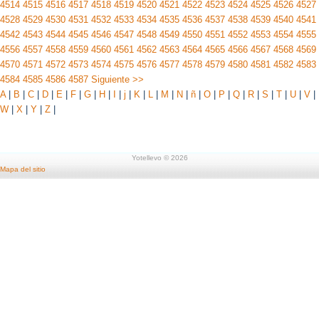
4514
4515
4516
4517
4518
4519
4520
4521
4522
4523
4524
4525
4526
4527
4528
4529
4530
4531
4532
4533
4534
4535
4536
4537
4538
4539
4540
4541
4542
4543
4544
4545
4546
4547
4548
4549
4550
4551
4552
4553
4554
4555
4556
4557
4558
4559
4560
4561
4562
4563
4564
4565
4566
4567
4568
4569
4570
4571
4572
4573
4574
4575
4576
4577
4578
4579
4580
4581
4582
4583
4584
4585
4586
4587
Siguiente >>
A
|
B
|
C
|
D
|
E
|
F
|
G
|
H
|
I
|
j
|
K
|
L
|
M
|
N
|
ñ
|
O
|
P
|
Q
|
R
|
S
|
T
|
U
|
V
|
W
|
X
|
Y
|
Z
|
Yotellevo © 2026
Mapa del sitio