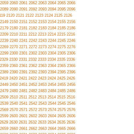
2059
2060
2061
2062
2063
2064
2065
2066
2089
2090
2091
2092
2093
2094
2095
2096
119
2120
2121
2122
2123
2124
2125
2126
2149
2150
2151
2152
2153
2154
2155
2156
2179
2180
2181
2182
2183
2184
2185
2186
2209
2210
2211
2212
2213
2214
2215
2216
2239
2240
2241
2242
2243
2244
2245
2246
2269
2270
2271
2272
2273
2274
2275
2276
2299
2300
2301
2302
2303
2304
2305
2306
2329
2330
2331
2332
2333
2334
2335
2336
2359
2360
2361
2362
2363
2364
2365
2366
2389
2390
2391
2392
2393
2394
2395
2396
2419
2420
2421
2422
2423
2424
2425
2426
2449
2450
2451
2452
2453
2454
2455
2456
2479
2480
2481
2482
2483
2484
2485
2486
2509
2510
2511
2512
2513
2514
2515
2516
2539
2540
2541
2542
2543
2544
2545
2546
2569
2570
2571
2572
2573
2574
2575
2576
2599
2600
2601
2602
2603
2604
2605
2606
2629
2630
2631
2632
2633
2634
2635
2636
2659
2660
2661
2662
2663
2664
2665
2666