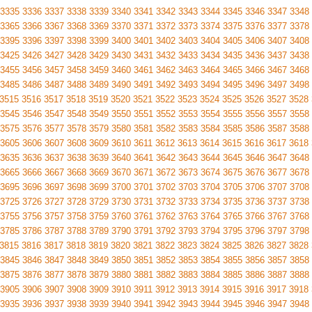
3335
3336
3337
3338
3339
3340
3341
3342
3343
3344
3345
3346
3347
3348
3365
3366
3367
3368
3369
3370
3371
3372
3373
3374
3375
3376
3377
3378
3395
3396
3397
3398
3399
3400
3401
3402
3403
3404
3405
3406
3407
3408
3425
3426
3427
3428
3429
3430
3431
3432
3433
3434
3435
3436
3437
3438
3455
3456
3457
3458
3459
3460
3461
3462
3463
3464
3465
3466
3467
3468
3485
3486
3487
3488
3489
3490
3491
3492
3493
3494
3495
3496
3497
3498
3515
3516
3517
3518
3519
3520
3521
3522
3523
3524
3525
3526
3527
3528
3545
3546
3547
3548
3549
3550
3551
3552
3553
3554
3555
3556
3557
3558
3575
3576
3577
3578
3579
3580
3581
3582
3583
3584
3585
3586
3587
3588
3605
3606
3607
3608
3609
3610
3611
3612
3613
3614
3615
3616
3617
3618
3635
3636
3637
3638
3639
3640
3641
3642
3643
3644
3645
3646
3647
3648
3665
3666
3667
3668
3669
3670
3671
3672
3673
3674
3675
3676
3677
3678
3695
3696
3697
3698
3699
3700
3701
3702
3703
3704
3705
3706
3707
3708
3725
3726
3727
3728
3729
3730
3731
3732
3733
3734
3735
3736
3737
3738
3755
3756
3757
3758
3759
3760
3761
3762
3763
3764
3765
3766
3767
3768
3785
3786
3787
3788
3789
3790
3791
3792
3793
3794
3795
3796
3797
3798
3815
3816
3817
3818
3819
3820
3821
3822
3823
3824
3825
3826
3827
3828
3845
3846
3847
3848
3849
3850
3851
3852
3853
3854
3855
3856
3857
3858
3875
3876
3877
3878
3879
3880
3881
3882
3883
3884
3885
3886
3887
3888
3905
3906
3907
3908
3909
3910
3911
3912
3913
3914
3915
3916
3917
3918
3935
3936
3937
3938
3939
3940
3941
3942
3943
3944
3945
3946
3947
3948