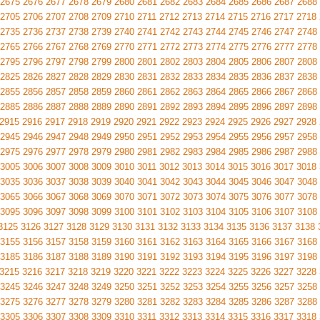
2675
2676
2677
2678
2679
2680
2681
2682
2683
2684
2685
2686
2687
2688
2705
2706
2707
2708
2709
2710
2711
2712
2713
2714
2715
2716
2717
2718
2735
2736
2737
2738
2739
2740
2741
2742
2743
2744
2745
2746
2747
2748
2765
2766
2767
2768
2769
2770
2771
2772
2773
2774
2775
2776
2777
2778
2795
2796
2797
2798
2799
2800
2801
2802
2803
2804
2805
2806
2807
2808
2825
2826
2827
2828
2829
2830
2831
2832
2833
2834
2835
2836
2837
2838
2855
2856
2857
2858
2859
2860
2861
2862
2863
2864
2865
2866
2867
2868
2885
2886
2887
2888
2889
2890
2891
2892
2893
2894
2895
2896
2897
2898
2915
2916
2917
2918
2919
2920
2921
2922
2923
2924
2925
2926
2927
2928
2945
2946
2947
2948
2949
2950
2951
2952
2953
2954
2955
2956
2957
2958
2975
2976
2977
2978
2979
2980
2981
2982
2983
2984
2985
2986
2987
2988
3005
3006
3007
3008
3009
3010
3011
3012
3013
3014
3015
3016
3017
3018
3035
3036
3037
3038
3039
3040
3041
3042
3043
3044
3045
3046
3047
3048
3065
3066
3067
3068
3069
3070
3071
3072
3073
3074
3075
3076
3077
3078
3095
3096
3097
3098
3099
3100
3101
3102
3103
3104
3105
3106
3107
3108
3125
3126
3127
3128
3129
3130
3131
3132
3133
3134
3135
3136
3137
3138
3155
3156
3157
3158
3159
3160
3161
3162
3163
3164
3165
3166
3167
3168
3185
3186
3187
3188
3189
3190
3191
3192
3193
3194
3195
3196
3197
3198
3215
3216
3217
3218
3219
3220
3221
3222
3223
3224
3225
3226
3227
3228
3245
3246
3247
3248
3249
3250
3251
3252
3253
3254
3255
3256
3257
3258
3275
3276
3277
3278
3279
3280
3281
3282
3283
3284
3285
3286
3287
3288
3305
3306
3307
3308
3309
3310
3311
3312
3313
3314
3315
3316
3317
3318