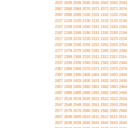
2037
2038
2039
2040
2041
2042
2043
2044
2067
2068
2069
2070
2071
2072
2073
2074
2097
2098
2099
2100
2101
2102
2103
2104
2127
2128
2129
2130
2131
2132
2133
2134
2157
2158
2159
2160
2161
2162
2163
2164
2187
2188
2189
2190
2191
2192
2193
2194
2217
2218
2219
2220
2221
2222
2223
2224
2247
2248
2249
2250
2251
2252
2253
2254
2277
2278
2279
2280
2281
2282
2283
2284
2307
2308
2309
2310
2311
2312
2313
2314
2337
2338
2339
2340
2341
2342
2343
2344
2367
2368
2369
2370
2371
2372
2373
2374
2397
2398
2399
2400
2401
2402
2403
2404
2427
2428
2429
2430
2431
2432
2433
2434
2457
2458
2459
2460
2461
2462
2463
2464
2487
2488
2489
2490
2491
2492
2493
2494
2517
2518
2519
2520
2521
2522
2523
2524
2547
2548
2549
2550
2551
2552
2553
2554
2577
2578
2579
2580
2581
2582
2583
2584
2607
2608
2609
2610
2611
2612
2613
2614
2637
2638
2639
2640
2641
2642
2643
2644