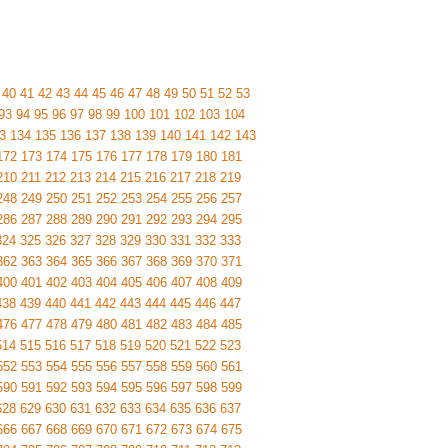
40
41
42
43
44
45
46
47
48
49
50
51
52
53
93
94
95
96
97
98
99
100
101
102
103
104
3
134
135
136
137
138
139
140
141
142
143
172
173
174
175
176
177
178
179
180
181
210
211
212
213
214
215
216
217
218
219
248
249
250
251
252
253
254
255
256
257
286
287
288
289
290
291
292
293
294
295
324
325
326
327
328
329
330
331
332
333
362
363
364
365
366
367
368
369
370
371
400
401
402
403
404
405
406
407
408
409
438
439
440
441
442
443
444
445
446
447
476
477
478
479
480
481
482
483
484
485
514
515
516
517
518
519
520
521
522
523
552
553
554
555
556
557
558
559
560
561
590
591
592
593
594
595
596
597
598
599
628
629
630
631
632
633
634
635
636
637
666
667
668
669
670
671
672
673
674
675