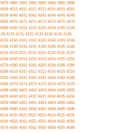
3979
3980
3981
3982
3983
3984
3985
3986
4009
4010
4011
4012
4013
4014
4015
4016
4039
4040
4041
4042
4043
4044
4045
4046
4069
4070
4071
4072
4073
4074
4075
4076
4099
4100
4101
4102
4103
4104
4105
4106
129
4130
4131
4132
4133
4134
4135
4136
4159
4160
4161
4162
4163
4164
4165
4166
4189
4190
4191
4192
4193
4194
4195
4196
4219
4220
4221
4222
4223
4224
4225
4226
4249
4250
4251
4252
4253
4254
4255
4256
4279
4280
4281
4282
4283
4284
4285
4286
4309
4310
4311
4312
4313
4314
4315
4316
4339
4340
4341
4342
4343
4344
4345
4346
4369
4370
4371
4372
4373
4374
4375
4376
4399
4400
4401
4402
4403
4404
4405
4406
4429
4430
4431
4432
4433
4434
4435
4436
4459
4460
4461
4462
4463
4464
4465
4466
4489
4490
4491
4492
4493
4494
4495
4496
4519
4520
4521
4522
4523
4524
4525
4526
4549
4550
4551
4552
4553
4554
4555
4556
4579
4580
4581
4582
4583
4584
4585
4586