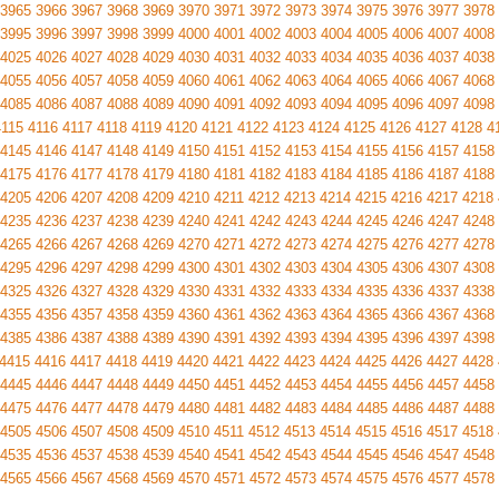
3965
3966
3967
3968
3969
3970
3971
3972
3973
3974
3975
3976
3977
3978
3995
3996
3997
3998
3999
4000
4001
4002
4003
4004
4005
4006
4007
4008
4025
4026
4027
4028
4029
4030
4031
4032
4033
4034
4035
4036
4037
4038
4055
4056
4057
4058
4059
4060
4061
4062
4063
4064
4065
4066
4067
4068
4085
4086
4087
4088
4089
4090
4091
4092
4093
4094
4095
4096
4097
4098
4115
4116
4117
4118
4119
4120
4121
4122
4123
4124
4125
4126
4127
4128
4
4145
4146
4147
4148
4149
4150
4151
4152
4153
4154
4155
4156
4157
4158
4175
4176
4177
4178
4179
4180
4181
4182
4183
4184
4185
4186
4187
4188
4205
4206
4207
4208
4209
4210
4211
4212
4213
4214
4215
4216
4217
4218
4235
4236
4237
4238
4239
4240
4241
4242
4243
4244
4245
4246
4247
4248
4265
4266
4267
4268
4269
4270
4271
4272
4273
4274
4275
4276
4277
4278
4295
4296
4297
4298
4299
4300
4301
4302
4303
4304
4305
4306
4307
4308
4325
4326
4327
4328
4329
4330
4331
4332
4333
4334
4335
4336
4337
4338
4355
4356
4357
4358
4359
4360
4361
4362
4363
4364
4365
4366
4367
4368
4385
4386
4387
4388
4389
4390
4391
4392
4393
4394
4395
4396
4397
4398
4415
4416
4417
4418
4419
4420
4421
4422
4423
4424
4425
4426
4427
4428
4445
4446
4447
4448
4449
4450
4451
4452
4453
4454
4455
4456
4457
4458
4475
4476
4477
4478
4479
4480
4481
4482
4483
4484
4485
4486
4487
4488
4505
4506
4507
4508
4509
4510
4511
4512
4513
4514
4515
4516
4517
4518
4535
4536
4537
4538
4539
4540
4541
4542
4543
4544
4545
4546
4547
4548
4565
4566
4567
4568
4569
4570
4571
4572
4573
4574
4575
4576
4577
4578