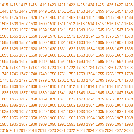
1415
1416
1417
1418
1419
1420
1421
1422
1423
1424
1425
1426
1427
1428
1445
1446
1447
1448
1449
1450
1451
1452
1453
1454
1455
1456
1457
1458
1475
1476
1477
1478
1479
1480
1481
1482
1483
1484
1485
1486
1487
1488
1505
1506
1507
1508
1509
1510
1511
1512
1513
1514
1515
1516
1517
1518
1535
1536
1537
1538
1539
1540
1541
1542
1543
1544
1545
1546
1547
1548
1565
1566
1567
1568
1569
1570
1571
1572
1573
1574
1575
1576
1577
1578
1595
1596
1597
1598
1599
1600
1601
1602
1603
1604
1605
1606
1607
1608
1625
1626
1627
1628
1629
1630
1631
1632
1633
1634
1635
1636
1637
1638
1655
1656
1657
1658
1659
1660
1661
1662
1663
1664
1665
1666
1667
1668
1685
1686
1687
1688
1689
1690
1691
1692
1693
1694
1695
1696
1697
1698
1715
1716
1717
1718
1719
1720
1721
1722
1723
1724
1725
1726
1727
1728
1745
1746
1747
1748
1749
1750
1751
1752
1753
1754
1755
1756
1757
1758
1775
1776
1777
1778
1779
1780
1781
1782
1783
1784
1785
1786
1787
1788
1805
1806
1807
1808
1809
1810
1811
1812
1813
1814
1815
1816
1817
1818
1835
1836
1837
1838
1839
1840
1841
1842
1843
1844
1845
1846
1847
1848
1865
1866
1867
1868
1869
1870
1871
1872
1873
1874
1875
1876
1877
1878
1895
1896
1897
1898
1899
1900
1901
1902
1903
1904
1905
1906
1907
1908
1925
1926
1927
1928
1929
1930
1931
1932
1933
1934
1935
1936
1937
1938
1955
1956
1957
1958
1959
1960
1961
1962
1963
1964
1965
1966
1967
1968
1985
1986
1987
1988
1989
1990
1991
1992
1993
1994
1995
1996
1997
1998
2015
2016
2017
2018
2019
2020
2021
2022
2023
2024
2025
2026
2027
2028