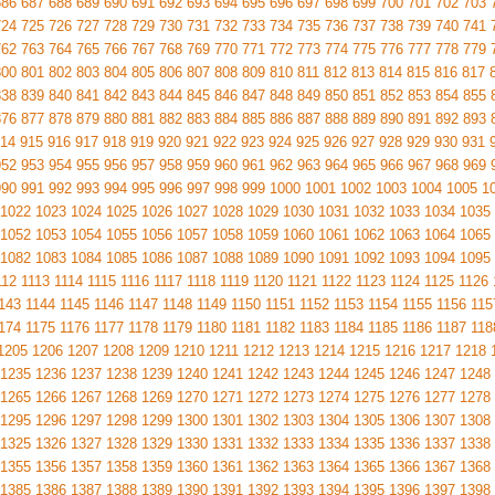
686
687
688
689
690
691
692
693
694
695
696
697
698
699
700
701
702
703
724
725
726
727
728
729
730
731
732
733
734
735
736
737
738
739
740
741
762
763
764
765
766
767
768
769
770
771
772
773
774
775
776
777
778
779
800
801
802
803
804
805
806
807
808
809
810
811
812
813
814
815
816
817
838
839
840
841
842
843
844
845
846
847
848
849
850
851
852
853
854
855
876
877
878
879
880
881
882
883
884
885
886
887
888
889
890
891
892
893
14
915
916
917
918
919
920
921
922
923
924
925
926
927
928
929
930
931
952
953
954
955
956
957
958
959
960
961
962
963
964
965
966
967
968
969
990
991
992
993
994
995
996
997
998
999
1000
1001
1002
1003
1004
1005
1
1022
1023
1024
1025
1026
1027
1028
1029
1030
1031
1032
1033
1034
1035
1052
1053
1054
1055
1056
1057
1058
1059
1060
1061
1062
1063
1064
1065
1082
1083
1084
1085
1086
1087
1088
1089
1090
1091
1092
1093
1094
1095
112
1113
1114
1115
1116
1117
1118
1119
1120
1121
1122
1123
1124
1125
1126
143
1144
1145
1146
1147
1148
1149
1150
1151
1152
1153
1154
1155
1156
115
174
1175
1176
1177
1178
1179
1180
1181
1182
1183
1184
1185
1186
1187
118
1205
1206
1207
1208
1209
1210
1211
1212
1213
1214
1215
1216
1217
1218
1235
1236
1237
1238
1239
1240
1241
1242
1243
1244
1245
1246
1247
1248
1265
1266
1267
1268
1269
1270
1271
1272
1273
1274
1275
1276
1277
1278
1295
1296
1297
1298
1299
1300
1301
1302
1303
1304
1305
1306
1307
1308
1325
1326
1327
1328
1329
1330
1331
1332
1333
1334
1335
1336
1337
1338
1355
1356
1357
1358
1359
1360
1361
1362
1363
1364
1365
1366
1367
1368
1385
1386
1387
1388
1389
1390
1391
1392
1393
1394
1395
1396
1397
1398