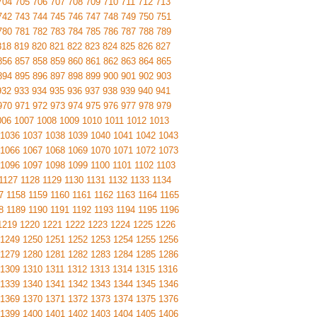
704
705
706
707
708
709
710
711
712
713
742
743
744
745
746
747
748
749
750
751
780
781
782
783
784
785
786
787
788
789
818
819
820
821
822
823
824
825
826
827
856
857
858
859
860
861
862
863
864
865
894
895
896
897
898
899
900
901
902
903
932
933
934
935
936
937
938
939
940
941
970
971
972
973
974
975
976
977
978
979
006
1007
1008
1009
1010
1011
1012
1013
1036
1037
1038
1039
1040
1041
1042
1043
1066
1067
1068
1069
1070
1071
1072
1073
1096
1097
1098
1099
1100
1101
1102
1103
1127
1128
1129
1130
1131
1132
1133
1134
7
1158
1159
1160
1161
1162
1163
1164
1165
8
1189
1190
1191
1192
1193
1194
1195
1196
1219
1220
1221
1222
1223
1224
1225
1226
1249
1250
1251
1252
1253
1254
1255
1256
1279
1280
1281
1282
1283
1284
1285
1286
1309
1310
1311
1312
1313
1314
1315
1316
1339
1340
1341
1342
1343
1344
1345
1346
1369
1370
1371
1372
1373
1374
1375
1376
1399
1400
1401
1402
1403
1404
1405
1406