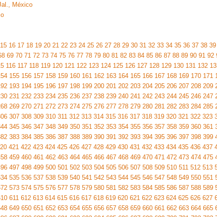
Jal., México
co
15
16
17
18
19
20
21
22
23
24
25
26
27
28
29
30
31
32
33
34
35
36
37
38
39
68
69
70
71
72
73
74
75
76
77
78
79
80
81
82
83
84
85
86
87
88
89
90
91
92
15
116
117
118
119
120
121
122
123
124
125
126
127
128
129
130
131
132
13
154
155
156
157
158
159
160
161
162
163
164
165
166
167
168
169
170
171
192
193
194
195
196
197
198
199
200
201
202
203
204
205
206
207
208
209
230
231
232
233
234
235
236
237
238
239
240
241
242
243
244
245
246
247
268
269
270
271
272
273
274
275
276
277
278
279
280
281
282
283
284
285
306
307
308
309
310
311
312
313
314
315
316
317
318
319
320
321
322
323
344
345
346
347
348
349
350
351
352
353
354
355
356
357
358
359
360
361
382
383
384
385
386
387
388
389
390
391
392
393
394
395
396
397
398
399
20
421
422
423
424
425
426
427
428
429
430
431
432
433
434
435
436
437
458
459
460
461
462
463
464
465
466
467
468
469
470
471
472
473
474
475
496
497
498
499
500
501
502
503
504
505
506
507
508
509
510
511
512
513
534
535
536
537
538
539
540
541
542
543
544
545
546
547
548
549
550
551
572
573
574
575
576
577
578
579
580
581
582
583
584
585
586
587
588
589
610
611
612
613
614
615
616
617
618
619
620
621
622
623
624
625
626
627
648
649
650
651
652
653
654
655
656
657
658
659
660
661
662
663
664
665