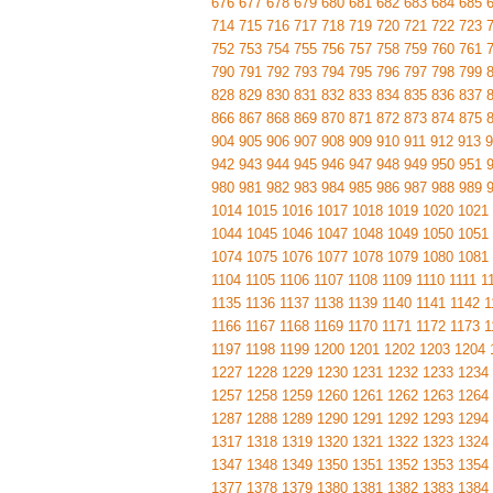
676
677
678
679
680
681
682
683
684
685
714
715
716
717
718
719
720
721
722
723
752
753
754
755
756
757
758
759
760
761
790
791
792
793
794
795
796
797
798
799
828
829
830
831
832
833
834
835
836
837
866
867
868
869
870
871
872
873
874
875
904
905
906
907
908
909
910
911
912
913
9
942
943
944
945
946
947
948
949
950
951
980
981
982
983
984
985
986
987
988
989
1014
1015
1016
1017
1018
1019
1020
1021
1044
1045
1046
1047
1048
1049
1050
1051
1074
1075
1076
1077
1078
1079
1080
1081
1104
1105
1106
1107
1108
1109
1110
1111
1
1135
1136
1137
1138
1139
1140
1141
1142
1
1166
1167
1168
1169
1170
1171
1172
1173
1
1197
1198
1199
1200
1201
1202
1203
1204
1227
1228
1229
1230
1231
1232
1233
1234
1257
1258
1259
1260
1261
1262
1263
1264
1287
1288
1289
1290
1291
1292
1293
1294
1317
1318
1319
1320
1321
1322
1323
1324
1347
1348
1349
1350
1351
1352
1353
1354
1377
1378
1379
1380
1381
1382
1383
1384