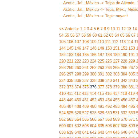
Acatic, Jal., México -> Talpa de Allende, 
Acatic, Jal., México -> Tepa, Méx., Méxi
Acatic, Jal., México -> Tepic nayarit
<< Anterior
1
2
3
4
5
6
7
8
9
10
11
12
13
14
54
55
56
57
58
59
60
61
62
63
64
65
66
67
105
106
107
108
109
110
111
112
113
114
1
144
145
146
147
148
149
150
151
152
153
182
183
184
185
186
187
188
189
190
191
220
221
222
223
224
225
226
227
228
229
258
259
260
261
262
263
264
265
266
267
296
297
298
299
300
301
302
303
304
305
334
335
336
337
338
339
340
341
342
343
372
373
374
375
376
377
378
379
380
381
410
411
412
413
414
415
416
417
418
419
4
448
449
450
451
452
453
454
455
456
457
486
487
488
489
490
491
492
493
494
495
524
525
526
527
528
529
530
531
532
533
562
563
564
565
566
567
568
569
570
571
600
601
602
603
604
605
606
607
608
609
638
639
640
641
642
643
644
645
646
647