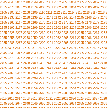
2045
2046
2047
2048
2049
2050
2051
2052
2053
2054
2055
2056
2057
2058
2075
2076
2077
2078
2079
2080
2081
2082
2083
2084
2085
2086
2087
2088
2105
2106
2107
2108
2109
2110
2111
2112
2113
2114
2115
2116
2117
2118
2
2135
2136
2137
2138
2139
2140
2141
2142
2143
2144
2145
2146
2147
2148
2165
2166
2167
2168
2169
2170
2171
2172
2173
2174
2175
2176
2177
2178
2195
2196
2197
2198
2199
2200
2201
2202
2203
2204
2205
2206
2207
2208
2225
2226
2227
2228
2229
2230
2231
2232
2233
2234
2235
2236
2237
2238
2255
2256
2257
2258
2259
2260
2261
2262
2263
2264
2265
2266
2267
2268
2285
2286
2287
2288
2289
2290
2291
2292
2293
2294
2295
2296
2297
2298
2315
2316
2317
2318
2319
2320
2321
2322
2323
2324
2325
2326
2327
2328
2345
2346
2347
2348
2349
2350
2351
2352
2353
2354
2355
2356
2357
2358
2375
2376
2377
2378
2379
2380
2381
2382
2383
2384
2385
2386
2387
2388
2405
2406
2407
2408
2409
2410
2411
2412
2413
2414
2415
2416
2417
2418
2435
2436
2437
2438
2439
2440
2441
2442
2443
2444
2445
2446
2447
2448
2465
2466
2467
2468
2469
2470
2471
2472
2473
2474
2475
2476
2477
2478
2495
2496
2497
2498
2499
2500
2501
2502
2503
2504
2505
2506
2507
2508
2525
2526
2527
2528
2529
2530
2531
2532
2533
2534
2535
2536
2537
2538
2555
2556
2557
2558
2559
2560
2561
2562
2563
2564
2565
2566
2567
2568
2585
2586
2587
2588
2589
2590
2591
2592
2593
2594
2595
2596
2597
2598
2615
2616
2617
2618
2619
2620
2621
2622
2623
2624
2625
2626
2627
2628
2645
2646
2647
2648
2649
2650
2651
2652
2653
2654
2655
2656
2657
2658