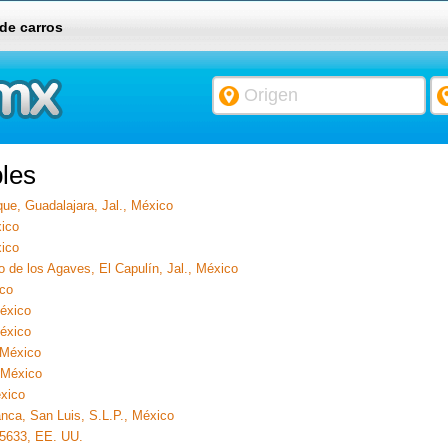
 de carros
les
que, Guadalajara, Jal., México
xico
xico
o de los Agaves, El Capulín, Jal., México
ico
México
México
, México
, México
éxico
lanca, San Luis, S.L.P., México
85633, EE. UU.