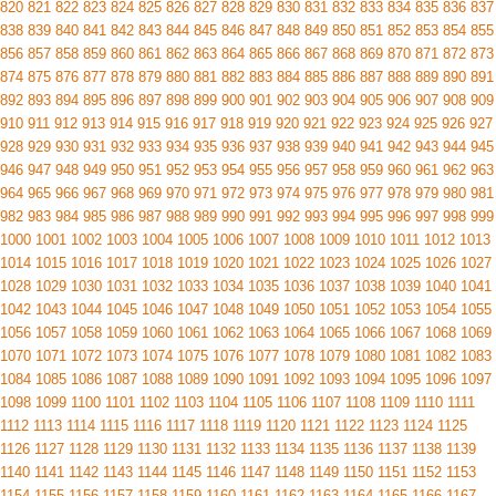
820
821
822
823
824
825
826
827
828
829
830
831
832
833
834
835
836
837
838
839
840
841
842
843
844
845
846
847
848
849
850
851
852
853
854
855
856
857
858
859
860
861
862
863
864
865
866
867
868
869
870
871
872
873
874
875
876
877
878
879
880
881
882
883
884
885
886
887
888
889
890
891
892
893
894
895
896
897
898
899
900
901
902
903
904
905
906
907
908
909
910
911
912
913
914
915
916
917
918
919
920
921
922
923
924
925
926
927
928
929
930
931
932
933
934
935
936
937
938
939
940
941
942
943
944
945
946
947
948
949
950
951
952
953
954
955
956
957
958
959
960
961
962
963
964
965
966
967
968
969
970
971
972
973
974
975
976
977
978
979
980
981
982
983
984
985
986
987
988
989
990
991
992
993
994
995
996
997
998
999
1000
1001
1002
1003
1004
1005
1006
1007
1008
1009
1010
1011
1012
1013
1014
1015
1016
1017
1018
1019
1020
1021
1022
1023
1024
1025
1026
1027
1028
1029
1030
1031
1032
1033
1034
1035
1036
1037
1038
1039
1040
1041
1042
1043
1044
1045
1046
1047
1048
1049
1050
1051
1052
1053
1054
1055
1056
1057
1058
1059
1060
1061
1062
1063
1064
1065
1066
1067
1068
1069
1070
1071
1072
1073
1074
1075
1076
1077
1078
1079
1080
1081
1082
1083
1084
1085
1086
1087
1088
1089
1090
1091
1092
1093
1094
1095
1096
1097
1098
1099
1100
1101
1102
1103
1104
1105
1106
1107
1108
1109
1110
1111
1112
1113
1114
1115
1116
1117
1118
1119
1120
1121
1122
1123
1124
1125
1126
1127
1128
1129
1130
1131
1132
1133
1134
1135
1136
1137
1138
1139
1140
1141
1142
1143
1144
1145
1146
1147
1148
1149
1150
1151
1152
1153
1154
1155
1156
1157
1158
1159
1160
1161
1162
1163
1164
1165
1166
1167