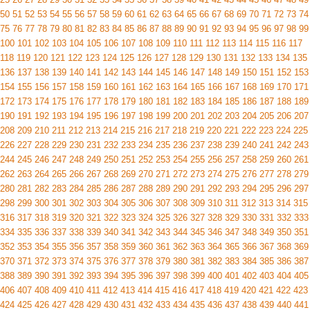
50
51
52
53
54
55
56
57
58
59
60
61
62
63
64
65
66
67
68
69
70
71
72
73
74
75
76
77
78
79
80
81
82
83
84
85
86
87
88
89
90
91
92
93
94
95
96
97
98
99
100
101
102
103
104
105
106
107
108
109
110
111
112
113
114
115
116
117
118
119
120
121
122
123
124
125
126
127
128
129
130
131
132
133
134
135
136
137
138
139
140
141
142
143
144
145
146
147
148
149
150
151
152
153
154
155
156
157
158
159
160
161
162
163
164
165
166
167
168
169
170
171
172
173
174
175
176
177
178
179
180
181
182
183
184
185
186
187
188
189
190
191
192
193
194
195
196
197
198
199
200
201
202
203
204
205
206
207
208
209
210
211
212
213
214
215
216
217
218
219
220
221
222
223
224
225
226
227
228
229
230
231
232
233
234
235
236
237
238
239
240
241
242
243
244
245
246
247
248
249
250
251
252
253
254
255
256
257
258
259
260
261
262
263
264
265
266
267
268
269
270
271
272
273
274
275
276
277
278
279
280
281
282
283
284
285
286
287
288
289
290
291
292
293
294
295
296
297
298
299
300
301
302
303
304
305
306
307
308
309
310
311
312
313
314
315
316
317
318
319
320
321
322
323
324
325
326
327
328
329
330
331
332
333
334
335
336
337
338
339
340
341
342
343
344
345
346
347
348
349
350
351
352
353
354
355
356
357
358
359
360
361
362
363
364
365
366
367
368
369
370
371
372
373
374
375
376
377
378
379
380
381
382
383
384
385
386
387
388
389
390
391
392
393
394
395
396
397
398
399
400
401
402
403
404
405
406
407
408
409
410
411
412
413
414
415
416
417
418
419
420
421
422
423
424
425
426
427
428
429
430
431
432
433
434
435
436
437
438
439
440
441