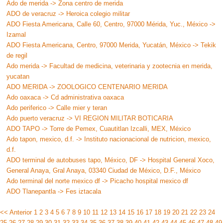
Ado de merida -> Zona centro de merida
ADO de veracruz -> Heroica colegio militar
ADO Fiesta Americana, Calle 60, Centro, 97000 Mérida, Yuc., México ->
Izamal
ADO Fiesta Americana, Centro, 97000 Merida, Yucatán, México -> Tekik
de regil
Ado merida -> Facultad de medicina, veterinaria y zootecnia en merida,
yucatan
ADO MERIDA -> ZOOLOGICO CENTENARIO MERIDA
Ado oaxaca -> Cd administrativa oaxaca
Ado periferico -> Calle mier y teran
Ado puerto veracruz -> VI REGION MILITAR BOTICARIA
ADO TAPO -> Torre de Pemex, Cuautitlan Izcalli, MEX, México
Ado tapon, mexico, d.f. -> Instituto nacionacional de nutricion, mexico,
d.f.
ADO terminal de autobuses tapo, México, DF -> Hospital General Xoco,
General Anaya, Gral Anaya, 03340 Ciudad de México, D.F., México
Ado terminal del norte mexico df -> Picacho hospital mexico df
ADO Tlanepantla -> Fes iztacala
<< Anterior
1
2
3
4
5
6
7
8
9
10
11
12
13
14
15
16
17
18
19
20
21
22
23
24
25
26
27
28
29
30
31
32
33
34
35
36
37
38
39
40
41
42
43
44
45
46
47
48
49