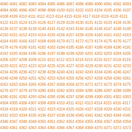
4080
4081
4082
4083
4084
4085
4086
4087
4088
4089
4090
4091
4092
4093
4094
4095
4096
4097
4098
4099
4100
4101
4102
4103
4104
4105
4106
4107
4108
4109
4110
4111
4112
4113
4114
4115
4116
4117
4118
4119
4120
4121
4122
4123
4124
4125
4126
4127
4128
4129
4130
4131
4132
4133
4134
4135
4136
4137
4138
4139
4140
4141
4142
4143
4144
4145
4146
4147
4148
4149
4150
4151
4152
4153
4154
4155
4156
4157
4158
4159
4160
4161
4162
4163
4164
4165
4166
4167
4168
4169
4170
4171
4172
4173
4174
4175
4176
4177
4178
4179
4180
4181
4182
4183
4184
4185
4186
4187
4188
4189
4190
4191
4192
4193
4194
4195
4196
4197
4198
4199
4200
4201
4202
4203
4204
4205
4206
4207
4208
4209
4210
4211
4212
4213
4214
4215
4216
4217
4218
4219
4220
4221
4222
4223
4224
4225
4226
4227
4228
4229
4230
4231
4232
4233
4234
4235
4236
4237
4238
4239
4240
4241
4242
4243
4244
4245
4246
4247
4248
4249
4250
4251
4252
4253
4254
4255
4256
4257
4258
4259
4260
4261
4262
4263
4264
4265
4266
4267
4268
4269
4270
4271
4272
4273
4274
4275
4276
4277
4278
4279
4280
4281
4282
4283
4284
4285
4286
4287
4288
4289
4290
4291
4292
4293
4294
4295
4296
4297
4298
4299
4300
4301
4302
4303
4304
4305
4306
4307
4308
4309
4310
4311
4312
4313
4314
4315
4316
4317
4318
4319
4320
4321
4322
4323
4324
4325
4326
4327
4328
4329
4330
4331
4332
4333
4334
4335
4336
4337
4338
4339
4340
4341
4342
4343
4344
4345
4346
4347
4348
4349
4350
4351
4352
4353
4354
4355
4356
4357
4358
4359
4360
4361
4362
4363
4364
4365
4366
4367
4368
4369
4370
4371
4372
4373