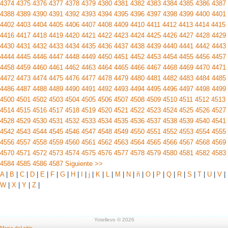
4374
4375
4376
4377
4378
4379
4380
4381
4382
4383
4384
4385
4386
4387
4388
4389
4390
4391
4392
4393
4394
4395
4396
4397
4398
4399
4400
4401
4402
4403
4404
4405
4406
4407
4408
4409
4410
4411
4412
4413
4414
4415
4416
4417
4418
4419
4420
4421
4422
4423
4424
4425
4426
4427
4428
4429
4430
4431
4432
4433
4434
4435
4436
4437
4438
4439
4440
4441
4442
4443
4444
4445
4446
4447
4448
4449
4450
4451
4452
4453
4454
4455
4456
4457
4458
4459
4460
4461
4462
4463
4464
4465
4466
4467
4468
4469
4470
4471
4472
4473
4474
4475
4476
4477
4478
4479
4480
4481
4482
4483
4484
4485
4486
4487
4488
4489
4490
4491
4492
4493
4494
4495
4496
4497
4498
4499
4500
4501
4502
4503
4504
4505
4506
4507
4508
4509
4510
4511
4512
4513
4514
4515
4516
4517
4518
4519
4520
4521
4522
4523
4524
4525
4526
4527
4528
4529
4530
4531
4532
4533
4534
4535
4536
4537
4538
4539
4540
4541
4542
4543
4544
4545
4546
4547
4548
4549
4550
4551
4552
4553
4554
4555
4556
4557
4558
4559
4560
4561
4562
4563
4564
4565
4566
4567
4568
4569
4570
4571
4572
4573
4574
4575
4576
4577
4578
4579
4580
4581
4582
4583
4584
4585
4586
4587
Siguiente >>
A
|
B
|
C
|
D
|
E
|
F
|
G
|
H
|
I
|
j
|
K
|
L
|
M
|
N
|
ñ
|
O
|
P
|
Q
|
R
|
S
|
T
|
U
|
V
|
W
|
X
|
Y
|
Z
|
Yotellevo © 2026
Mapa del sitio