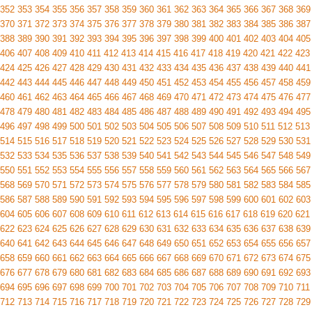
352
353
354
355
356
357
358
359
360
361
362
363
364
365
366
367
368
369
370
371
372
373
374
375
376
377
378
379
380
381
382
383
384
385
386
387
388
389
390
391
392
393
394
395
396
397
398
399
400
401
402
403
404
405
406
407
408
409
410
411
412
413
414
415
416
417
418
419
420
421
422
423
424
425
426
427
428
429
430
431
432
433
434
435
436
437
438
439
440
441
442
443
444
445
446
447
448
449
450
451
452
453
454
455
456
457
458
459
460
461
462
463
464
465
466
467
468
469
470
471
472
473
474
475
476
477
478
479
480
481
482
483
484
485
486
487
488
489
490
491
492
493
494
495
496
497
498
499
500
501
502
503
504
505
506
507
508
509
510
511
512
513
514
515
516
517
518
519
520
521
522
523
524
525
526
527
528
529
530
531
532
533
534
535
536
537
538
539
540
541
542
543
544
545
546
547
548
549
550
551
552
553
554
555
556
557
558
559
560
561
562
563
564
565
566
567
568
569
570
571
572
573
574
575
576
577
578
579
580
581
582
583
584
585
586
587
588
589
590
591
592
593
594
595
596
597
598
599
600
601
602
603
604
605
606
607
608
609
610
611
612
613
614
615
616
617
618
619
620
621
622
623
624
625
626
627
628
629
630
631
632
633
634
635
636
637
638
639
640
641
642
643
644
645
646
647
648
649
650
651
652
653
654
655
656
657
658
659
660
661
662
663
664
665
666
667
668
669
670
671
672
673
674
675
676
677
678
679
680
681
682
683
684
685
686
687
688
689
690
691
692
693
694
695
696
697
698
699
700
701
702
703
704
705
706
707
708
709
710
711
712
713
714
715
716
717
718
719
720
721
722
723
724
725
726
727
728
729