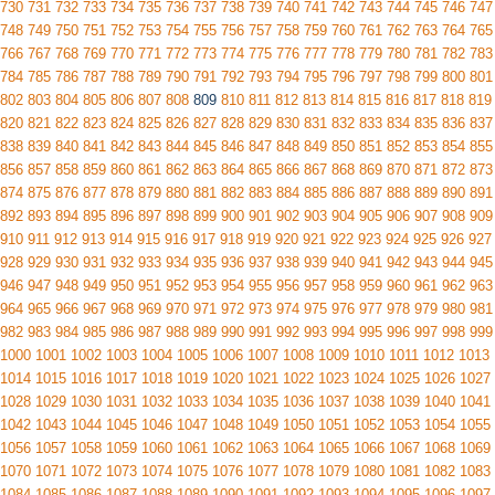
730
731
732
733
734
735
736
737
738
739
740
741
742
743
744
745
746
747
748
749
750
751
752
753
754
755
756
757
758
759
760
761
762
763
764
765
766
767
768
769
770
771
772
773
774
775
776
777
778
779
780
781
782
783
784
785
786
787
788
789
790
791
792
793
794
795
796
797
798
799
800
801
802
803
804
805
806
807
808
809
810
811
812
813
814
815
816
817
818
819
820
821
822
823
824
825
826
827
828
829
830
831
832
833
834
835
836
837
838
839
840
841
842
843
844
845
846
847
848
849
850
851
852
853
854
855
856
857
858
859
860
861
862
863
864
865
866
867
868
869
870
871
872
873
874
875
876
877
878
879
880
881
882
883
884
885
886
887
888
889
890
891
892
893
894
895
896
897
898
899
900
901
902
903
904
905
906
907
908
909
910
911
912
913
914
915
916
917
918
919
920
921
922
923
924
925
926
927
928
929
930
931
932
933
934
935
936
937
938
939
940
941
942
943
944
945
946
947
948
949
950
951
952
953
954
955
956
957
958
959
960
961
962
963
964
965
966
967
968
969
970
971
972
973
974
975
976
977
978
979
980
981
982
983
984
985
986
987
988
989
990
991
992
993
994
995
996
997
998
999
1000
1001
1002
1003
1004
1005
1006
1007
1008
1009
1010
1011
1012
1013
1014
1015
1016
1017
1018
1019
1020
1021
1022
1023
1024
1025
1026
1027
1028
1029
1030
1031
1032
1033
1034
1035
1036
1037
1038
1039
1040
1041
1042
1043
1044
1045
1046
1047
1048
1049
1050
1051
1052
1053
1054
1055
1056
1057
1058
1059
1060
1061
1062
1063
1064
1065
1066
1067
1068
1069
1070
1071
1072
1073
1074
1075
1076
1077
1078
1079
1080
1081
1082
1083
1084
1085
1086
1087
1088
1089
1090
1091
1092
1093
1094
1095
1096
1097