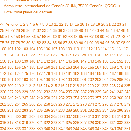
Aeropuerto Internacional de Cancún (CUN), 75220 Cancún, QROO ->
Hotel royal playa del carmen
<< Anterior
1
2
3
4
5
6
7
8
9
10
11
12
13
14
15
16
17
18
19
20
21
22
23
24
25
26
27
28
29
30
31
32
33
34
35
36
37
38
39
40
41
42
43
44
45
46
47
48
49
50
51
52
53
54
55
56
57
58
59
60
61
62
63
64
65
66
67
68
69
70
71
72
73
74
75
76
77
78
79
80
81
82
83
84
85
86
87
88
89
90
91
92
93
94
95
96
97
98
99
100
101
102
103
104
105
106
107
108
109
110
111
112
113
114
115
116
117
118
119
120
121
122
123
124
125
126
127
128
129
130
131
132
133
134
135
136
137
138
139
140
141
142
143
144
145
146
147
148
149
150
151
152
153
154
155
156
157
158
159
160
161
162
163
164
165
166
167
168
169
170
171
172
173
174
175
176
177
178
179
180
181
182
183
184
185
186
187
188
189
190
191
192
193
194
195
196
197
198
199
200
201
202
203
204
205
206
207
208
209
210
211
212
213
214
215
216
217
218
219
220
221
222
223
224
225
226
227
228
229
230
231
232
233
234
235
236
237
238
239
240
241
242
243
244
245
246
247
248
249
250
251
252
253
254
255
256
257
258
259
260
261
262
263
264
265
266
267
268
269
270
271
272
273
274
275
276
277
278
279
280
281
282
283
284
285
286
287
288
289
290
291
292
293
294
295
296
297
298
299
300
301
302
303
304
305
306
307
308
309
310
311
312
313
314
315
316
317
318
319
320
321
322
323
324
325
326
327
328
329
330
331
332
333
334
335
336
337
338
339
340
341
342
343
344
345
346
347
348
349
350
351