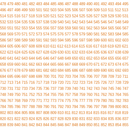
478
479
480
481
482
483
484
485
486
487
488
489
490
491
492
493
494
495
496
497
498
499
500
501
502
503
504
505
506
507
508
509
510
511
512
513
514
515
516
517
518
519
520
521
522
523
524
525
526
527
528
529
530
531
532
533
534
535
536
537
538
539
540
541
542
543
544
545
546
547
548
549
550
551
552
553
554
555
556
557
558
559
560
561
562
563
564
565
566
567
568
569
570
571
572
573
574
575
576
577
578
579
580
581
582
583
584
585
586
587
588
589
590
591
592
593
594
595
596
597
598
599
600
601
602
603
604
605
606
607
608
609
610
611
612
613
614
615
616
617
618
619
620
621
622
623
624
625
626
627
628
629
630
631
632
633
634
635
636
637
638
639
640
641
642
643
644
645
646
647
648
649
650
651
652
653
654
655
656
657
658
659
660
661
662
663
664
665
666
667
668
669
670
671
672
673
674
675
676
677
678
679
680
681
682
683
684
685
686
687
688
689
690
691
692
693
694
695
696
697
698
699
700
701
702
703
704
705
706
707
708
709
710
711
712
713
714
715
716
717
718
719
720
721
722
723
724
725
726
727
728
729
730
731
732
733
734
735
736
737
738
739
740
741
742
743
744
745
746
747
748
749
750
751
752
753
754
755
756
757
758
759
760
761
762
763
764
765
766
767
768
769
770
771
772
773
774
775
776
777
778
779
780
781
782
783
784
785
786
787
788
789
790
791
792
793
794
795
796
797
798
799
800
801
802
803
804
805
806
807
808
809
810
811
812
813
814
815
816
817
818
819
820
821
822
823
824
825
826
827
828
829
830
831
832
833
834
835
836
837
838
839
840
841
842
843
844
845
846
847
848
849
850
851
852
853
854
855