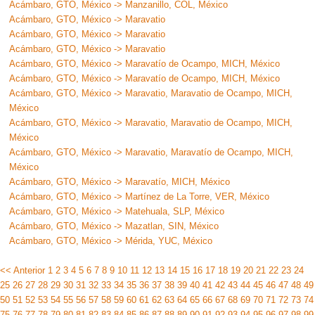
Acámbaro, GTO, México -> Manzanillo, COL, México
Acámbaro, GTO, México -> Maravatio
Acámbaro, GTO, México -> Maravatio
Acámbaro, GTO, México -> Maravatio
Acámbaro, GTO, México -> Maravatío de Ocampo, MICH, México
Acámbaro, GTO, México -> Maravatío de Ocampo, MICH, México
Acámbaro, GTO, México -> Maravatio, Maravatio de Ocampo, MICH,
México
Acámbaro, GTO, México -> Maravatio, Maravatio de Ocampo, MICH,
México
Acámbaro, GTO, México -> Maravatio, Maravatío de Ocampo, MICH,
México
Acámbaro, GTO, México -> Maravatío, MICH, México
Acámbaro, GTO, México -> Martínez de La Torre, VER, México
Acámbaro, GTO, México -> Matehuala, SLP, México
Acámbaro, GTO, México -> Mazatlan, SIN, México
Acámbaro, GTO, México -> Mérida, YUC, México
<< Anterior
1
2
3
4
5
6
7
8
9
10
11
12
13
14
15
16
17
18
19
20
21
22
23
24
25
26
27
28
29
30
31
32
33
34
35
36
37
38
39
40
41
42
43
44
45
46
47
48
49
50
51
52
53
54
55
56
57
58
59
60
61
62
63
64
65
66
67
68
69
70
71
72
73
74
75
76
77
78
79
80
81
82
83
84
85
86
87
88
89
90
91
92
93
94
95
96
97
98
99