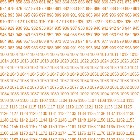
856
857
858
859
860
861
862
863
864
865
866
867
868
869
870
871
872
873
874
875
876
877
878
879
880
881
882
883
884
885
886
887
888
889
890
891
892
893
894
895
896
897
898
899
900
901
902
903
904
905
906
907
908
909
910
911
912
913
914
915
916
917
918
919
920
921
922
923
924
925
926
927
928
929
930
931
932
933
934
935
936
937
938
939
940
941
942
943
944
945
946
947
948
949
950
951
952
953
954
955
956
957
958
959
960
961
962
963
964
965
966
967
968
969
970
971
972
973
974
975
976
977
978
979
980
981
982
983
984
985
986
987
988
989
990
991
992
993
994
995
996
997
998
999
1000
1001
1002
1003
1004
1005
1006
1007
1008
1009
1010
1011
1012
1013
1014
1015
1016
1017
1018
1019
1020
1021
1022
1023
1024
1025
1026
1027
1028
1029
1030
1031
1032
1033
1034
1035
1036
1037
1038
1039
1040
1041
1042
1043
1044
1045
1046
1047
1048
1049
1050
1051
1052
1053
1054
1055
1056
1057
1058
1059
1060
1061
1062
1063
1064
1065
1066
1067
1068
1069
1070
1071
1072
1073
1074
1075
1076
1077
1078
1079
1080
1081
1082
1083
1084
1085
1086
1087
1088
1089
1090
1091
1092
1093
1094
1095
1096
1097
1098
1099
1100
1101
1102
1103
1104
1105
1106
1107
1108
1109
1110
1111
1112
1113
1114
1115
1116
1117
1118
1119
1120
1121
1122
1123
1124
1125
1126
1127
1128
1129
1130
1131
1132
1133
1134
1135
1136
1137
1138
1139
1140
1141
1142
1143
1144
1145
1146
1147
1148
1149
1150
1151
1152
1153
1154
1155
1156
1157
1158
1159
1160
1161
1162
1163
1164
1165
1166
1167
1168
1169
1170
1171
1172
1173
1174
1175
1176
1177
1178
1179
1180
1181
1182
1183
1184
1185
1186
1187
1188
1189
1190
1191
1192
1193
1194
1195