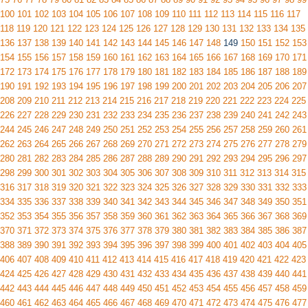
100
101
102
103
104
105
106
107
108
109
110
111
112
113
114
115
116
117
118
119
120
121
122
123
124
125
126
127
128
129
130
131
132
133
134
135
136
137
138
139
140
141
142
143
144
145
146
147
148
149
150
151
152
153
154
155
156
157
158
159
160
161
162
163
164
165
166
167
168
169
170
171
172
173
174
175
176
177
178
179
180
181
182
183
184
185
186
187
188
189
190
191
192
193
194
195
196
197
198
199
200
201
202
203
204
205
206
207
208
209
210
211
212
213
214
215
216
217
218
219
220
221
222
223
224
225
226
227
228
229
230
231
232
233
234
235
236
237
238
239
240
241
242
243
244
245
246
247
248
249
250
251
252
253
254
255
256
257
258
259
260
261
262
263
264
265
266
267
268
269
270
271
272
273
274
275
276
277
278
279
280
281
282
283
284
285
286
287
288
289
290
291
292
293
294
295
296
297
298
299
300
301
302
303
304
305
306
307
308
309
310
311
312
313
314
315
316
317
318
319
320
321
322
323
324
325
326
327
328
329
330
331
332
333
334
335
336
337
338
339
340
341
342
343
344
345
346
347
348
349
350
351
352
353
354
355
356
357
358
359
360
361
362
363
364
365
366
367
368
369
370
371
372
373
374
375
376
377
378
379
380
381
382
383
384
385
386
387
388
389
390
391
392
393
394
395
396
397
398
399
400
401
402
403
404
405
406
407
408
409
410
411
412
413
414
415
416
417
418
419
420
421
422
423
424
425
426
427
428
429
430
431
432
433
434
435
436
437
438
439
440
441
442
443
444
445
446
447
448
449
450
451
452
453
454
455
456
457
458
459
460
461
462
463
464
465
466
467
468
469
470
471
472
473
474
475
476
477