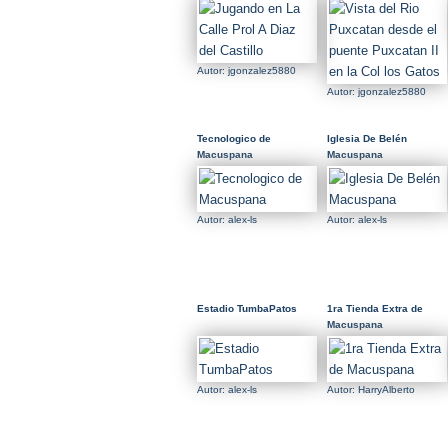
Puxcatan II en la Col los
Gatos
Autor: jgonzalez5880
Autor: jgonzalez5880
Tecnologico de
Iglesia De Belén
Macuspana
Macuspana
Autor: alex-ls
Autor: alex-ls
Estadio TumbaPatos
1ra Tienda Extra de
Macuspana
Autor: alex-ls
Autor: HarryAlberto