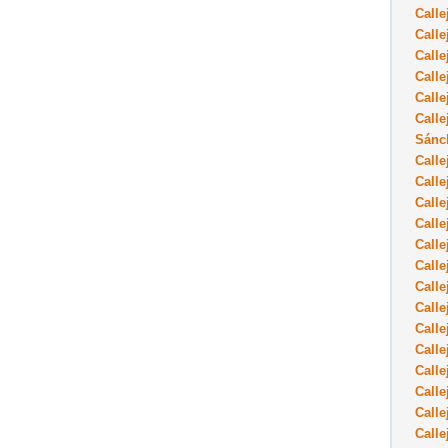
Calle
Calle
Calle
Calle
Calle
Calle
Sánc
Calle
Calle
Calle
Calle
Call
Calle
Call
Calle
Calle
Call
Calle
Calle
Calle
Calle