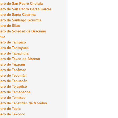
jero de San Pedro Cholula
jero de San Pedro Garza García
jero de Santa Catarina
jero de Santiago Ixcuintla
jero de Silao
jero de Soledad de Graciano
hez
jero de Tampico
jero de Tantoyuca
jero de Tapachula
jero de Taxco de Alarcón
ejero de Túxpam
jero de Tecámac
ejero de Tecomán
jero de Tehuacán
jero de Tejupilco
ejero de Temapache
jero de Temixco
jero de Tepatitlán de Morelos
jero de Tepic
jero de Texcoco