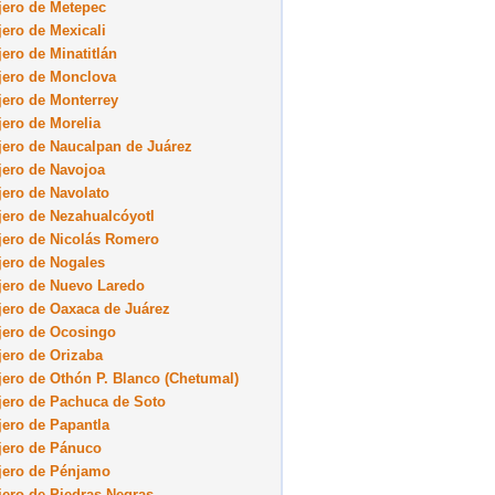
jero de Metepec
jero de Mexicali
jero de Minatitlán
jero de Monclova
jero de Monterrey
jero de Morelia
jero de Naucalpan de Juárez
jero de Navojoa
jero de Navolato
jero de Nezahualcóyotl
jero de Nicolás Romero
jero de Nogales
jero de Nuevo Laredo
jero de Oaxaca de Juárez
jero de Ocosingo
jero de Orizaba
jero de Othón P. Blanco (Chetumal)
jero de Pachuca de Soto
jero de Papantla
jero de Pánuco
ejero de Pénjamo
jero de Piedras Negras