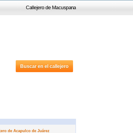
Callejero de Macuspana
jero de Acapulco de Juárez