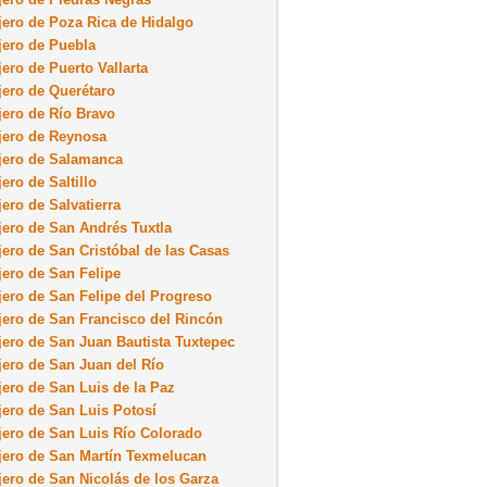
jero de Poza Rica de Hidalgo
jero de Puebla
jero de Puerto Vallarta
jero de Querétaro
jero de Río Bravo
jero de Reynosa
ejero de Salamanca
jero de Saltillo
jero de Salvatierra
jero de San Andrés Tuxtla
jero de San Cristóbal de las Casas
jero de San Felipe
jero de San Felipe del Progreso
jero de San Francisco del Rincón
jero de San Juan Bautista Tuxtepec
jero de San Juan del Río
jero de San Luis de la Paz
jero de San Luis Potosí
jero de San Luis Río Colorado
jero de San Martín Texmelucan
jero de San Nicolás de los Garza