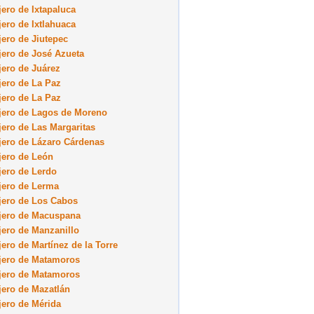
jero de Ixtapaluca
jero de Ixtlahuaca
jero de Jiutepec
jero de José Azueta
jero de Juárez
jero de La Paz
jero de La Paz
ejero de Lagos de Moreno
jero de Las Margaritas
jero de Lázaro Cárdenas
jero de León
jero de Lerdo
jero de Lerma
jero de Los Cabos
ejero de Macuspana
jero de Manzanillo
jero de Martínez de la Torre
ejero de Matamoros
ejero de Matamoros
jero de Mazatlán
jero de Mérida