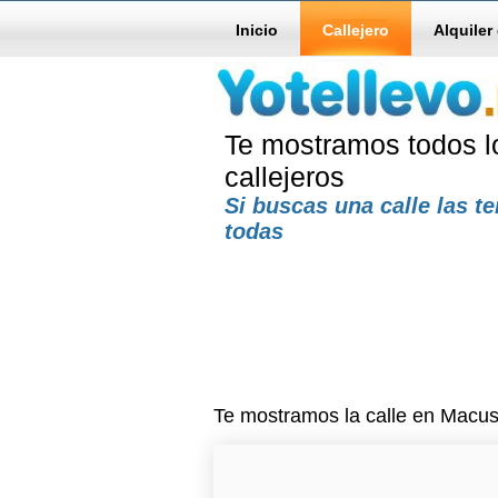
Inicio
Callejero
Alquiler
Te mostramos todos l
callejeros
Si buscas una calle las 
todas
Te mostramos la calle en Mac