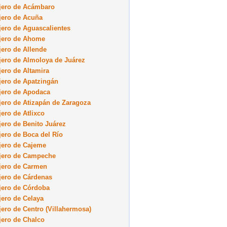
ejero de Acámbaro
jero de Acuña
jero de Aguascalientes
ejero de Ahome
jero de Allende
jero de Almoloya de Juárez
jero de Altamira
jero de Apatzingán
jero de Apodaca
jero de Atizapán de Zaragoza
jero de Atlixco
jero de Benito Juárez
jero de Boca del Río
jero de Cajeme
ejero de Campeche
ejero de Carmen
jero de Cárdenas
jero de Córdoba
jero de Celaya
jero de Centro (Villahermosa)
jero de Chalco