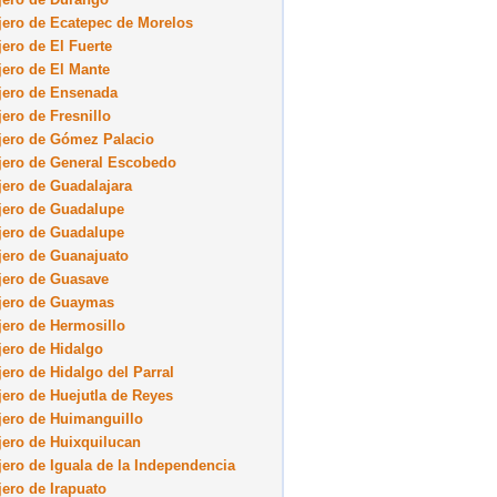
jero de Ecatepec de Morelos
jero de El Fuerte
jero de El Mante
ejero de Ensenada
jero de Fresnillo
ejero de Gómez Palacio
ejero de General Escobedo
jero de Guadalajara
jero de Guadalupe
jero de Guadalupe
jero de Guanajuato
jero de Guasave
ejero de Guaymas
jero de Hermosillo
jero de Hidalgo
jero de Hidalgo del Parral
jero de Huejutla de Reyes
jero de Huimanguillo
jero de Huixquilucan
jero de Iguala de la Independencia
jero de Irapuato