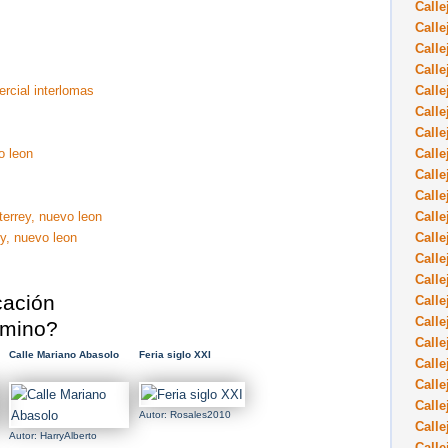
Calle
Calle
Calle
Call
cial interlomas
Calle
Call
Calle
o leon
Calle
Calle
Calle
terrey, nuevo leon
Calle
y, nuevo leon
Call
Calle
Call
cación
Calle
Calle
amino?
Calle
Calle Mariano Abasolo
Feria siglo XXI
Calle
Call
Calle
Autor: Rosales2010
Calle
Autor: HarryAlberto
Calle