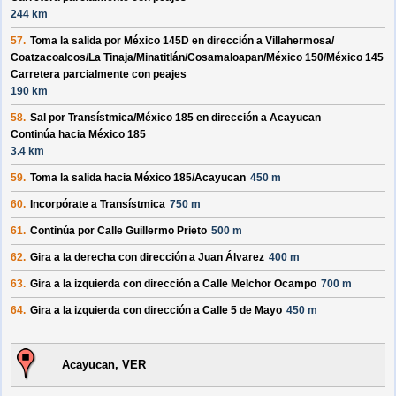
244 km
57.
Toma la salida por
México 145D
en dirección a
Villahermosa/
Coatzacoalcos/
La Tinaja/
Minatitlán/
Cosamaloapan/
México 150/
México 145
Carretera parcialmente con peajes
190 km
58.
Sal por
Transístmica/
México 185
en dirección a
Acayucan
Continúa hacia México 185
3.4 km
59.
Toma la salida hacia
México 185/
Acayucan
450 m
60.
Incorpórate a
Transístmica
750 m
61.
Continúa por
Calle Guillermo Prieto
500 m
62.
Gira a la derecha con dirección a
Juan Álvarez
400 m
63.
Gira a la izquierda con dirección a
Calle Melchor Ocampo
700 m
64.
Gira a la izquierda con dirección a
Calle 5 de Mayo
450 m
Acayucan, VER