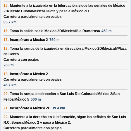
15.
Mantente a la izquierda en la bifurcación, sigue las señales de
México
2D/
Tecate Cuota/
Mexical Cuota
y pasa a
México 2D
.
Carretera parcialmente con peajes
85.7 km
16.
Toma la salida hacia
Mexico 2D/
Mexicali/
La Rumorosa
450 m
17.
Incorpórate a
México 2
750 m
18.
Toma la rampa de la izquierda en dirección a
Mexico 2D/
Mexicali/
Plaza
de Cobro
Carretera con peajes
260 m
19.
Incorpórate a
México 2
Carretera parcialmente con peajes
46.7 km
20.
Toma la rampa en dirección a
San Luis Río Colorado/
México 2/
San
Felipe/
México 5
500 m
21.
Incorpórate a
México 2D
39.4 km
22.
Mantente a la derecha en la bifurcación, sigue las señales de
San Luis
R.C. Sonora/
México 2
y pasa a
México 2
.
Carretera parcialmente con peajes