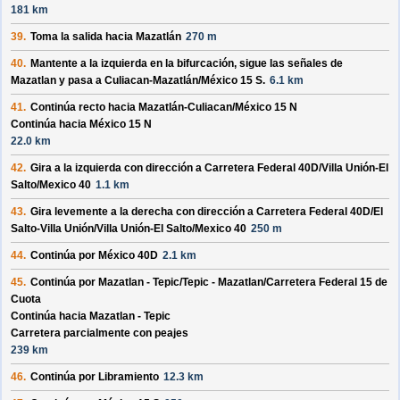
181 km
39.
Toma la salida hacia
Mazatlán
270 m
40.
Mantente a la izquierda en la bifurcación, sigue las señales de
Mazatlan
y pasa a
Culiacan-Mazatlán/
México 15 S
.
6.1 km
41.
Continúa recto hacia
Mazatlán-Culiacan/
México 15 N
Continúa hacia México 15 N
22.0 km
42.
Gira a la izquierda con dirección a
Carretera Federal 40D/
Villa Unión-El
Salto/
Mexico 40
1.1 km
43.
Gira levemente a la derecha con dirección a
Carretera Federal 40D/
El
Salto-Villa Unión/
Villa Unión-El Salto/
Mexico 40
250 m
44.
Continúa por
México 40D
2.1 km
45.
Continúa por
Mazatlan - Tepic/
Tepic - Mazatlan/
Carretera Federal 15 de
Cuota
Continúa hacia Mazatlan - Tepic
Carretera parcialmente con peajes
239 km
46.
Continúa por
Libramiento
12.3 km