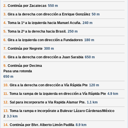
2.
Continúa por
Zacatecas
550 m
3.
Gira a la derecha con dirección a
Enrique González
50 m
4.
Toma la 1ª a la izquierda hacia
Manuel Acuña
.
240 m
5.
Toma la 2ª a la derecha hacia
Brasil
.
250 m
6.
Gira a la izquierda con dirección a
Fundadores
180 m
7.
Continúa por
Negrete
300 m
8.
Gira a la derecha con dirección a
Juan Sarabia
650 m
9.
Continúa por
Decima
Pasa una rotonda
650 m
10.
Gira a la derecha con dirección a
Vía Rápida Pte
120 m
11.
Toma la rampa de la izquierda en dirección a
Vía Rápida Pte
4.9 km
12.
Sal para incorporarte a
Via Rapida Alamar Pte.
1.1 km
13.
Toma la rampa e incorpórate a
Bulevar Lázaro Cárdenas/
México
2
3.3 km
14.
Continúa por
Blvr. Alberto Limón Padilla
8.9 km