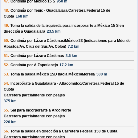
47.
Continúa por
México 15 S
950 m
48.
Continúa por
Tepic - Guadalajara/
Carretera Federal 15 de
Cuota
168 km
49.
Toma la salida de la izquierda para incorporarte a
México 15 S
en
dirección a
Guadalajara
23.5 km
50.
Continúa por
Lázaro Cárdenas/
México 23
(indicaciones para
Mdo. de
Abastos/
Av. Cruz del Sur/
Av. Colon
)
7.2 km
51.
Continúa por
Lázaro Cárdenas
3.6 km
52.
Continúa por
A Zapotlanejo
17.2 km
53.
Toma la salida
México 15D
hacia
México/
Morelia
500 m
54.
Incorpórate a
Guadalajara - Atlacomulco/
Carretera Federal 15 de
Cuota
Carretera parcialmente con peajes
375 km
55.
Sal para incorporarte a
Arco Norte
Carretera parcialmente con peajes
226 km
56.
Tome la salida en dirección a
Carretera Federal 150 de Cuota
.
Carretera parcialmente con peajes