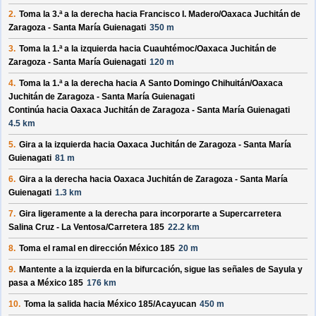
2.
Toma la 3.ª a la derecha hacia
Francisco I. Madero/
Oaxaca Juchitán de
Zaragoza - Santa María Guienagati
350 m
3.
Toma la 1.ª a la izquierda hacia
Cuauhtémoc/
Oaxaca Juchitán de
Zaragoza - Santa María Guienagati
120 m
4.
Toma la 1.ª a la derecha hacia
A Santo Domingo Chihuitán/
Oaxaca
Juchitán de Zaragoza - Santa María Guienagati
Continúa hacia Oaxaca Juchitán de Zaragoza - Santa María Guienagati
4.5 km
5.
Gira a la izquierda hacia
Oaxaca Juchitán de Zaragoza - Santa María
Guienagati
81 m
6.
Gira a la derecha hacia
Oaxaca Juchitán de Zaragoza - Santa María
Guienagati
1.3 km
7.
Gira ligeramente a la derecha para incorporarte a
Supercarretera
Salina Cruz - La Ventosa/
Carretera 185
22.2 km
8.
Toma el ramal en dirección
México 185
20 m
9.
Mantente a la izquierda en la bifurcación, sigue las señales de
Sayula
y
pasa a
México 185
176 km
10.
Toma la salida hacia
México 185/
Acayucan
450 m