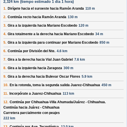
2,324 km (
tiempo estimado
1 día 1 hora)
1.
Dirígete hacia el
suroeste
hacia
Ramón Aranda
110 m
2.
Continúa recto hacia
Ramón Aranda
130 m
3.
Gira a la izquierda hacia
Mariano Escobedo
120 m
4.
Gira totalmente a la derecha hacia
Mariano Escobedo
34 m
5.
Gira a la izquierda para continuar por
Mariano Escobedo
850 m
6.
Continúa por
División del Nte
.
4.6 km
7.
Gira a la derecha hacia
Vial Juan Gabriel
7.6 km
8.
Gira a la izquierda hacia
Zaragoza
300 m
9.
Gira a la derecha hacia
Bulevar Oscar Flores
5.9 km
10.
En la rotonda, toma la
segunda
salida
Juarez-Chihuahua
450 m
11.
Incorpórate a
Juarez-Chihuahua
113 km
12.
Continúa por
Chihuahua-Villa Ahumada/
Juárez - Chihuahua
.
Continúa hacia Juárez - Chihuahua
Carretera parcialmente con peajes
222 km
13.
Continúa por
Ave. Tecnológico
.
13.0 km