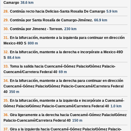
Camargo
38.6 km
28.
Continúa recto hacia
Delicias-Santa Rosalia De Camargo
5.9 km
29.
Continúa por
Santa Rosalía de Camargo-Jiménez
.
66.9 km
30.
Continúa por
Jimenez - Torreon
.
230 km
31.
En la bifurcación, mantente a la izquierda para continuar en dirección
Mexico 49D S
800 m
32.
En la bifurcación, mantente a la derecha e incorpórate a
Mexico 49D
S
88.4 km
33.
Toma la salida hacia
Cuencamé-Gómez Palacio/
Gómez Palacio-
Cuencamé/
Carretera Federal 40
69 m
34.
En la bifurcación, mantente a la derecha para continuar en dirección
Cuencamé-Gómez Palacio/
Gómez Palacio-Cuencamé/
Carretera Federal
40
350 m
35.
En la bifurcación, mantente a la izquierda e incorpórate a
Cuencamé-
Gómez Palacio/
Gómez Palacio-Cuencamé/
Carretera Federal 40
1.0 km
36.
Gira ligeramente a la derecha hacia
Cuencamé-Gómez Palacio/
Gómez
Palacio-Cuencamé/
Carretera Federal 40
150 m
37.
Gira a la izquierda hacia
Cuencamé-Gómez Palacio/
Gómez Palacio-