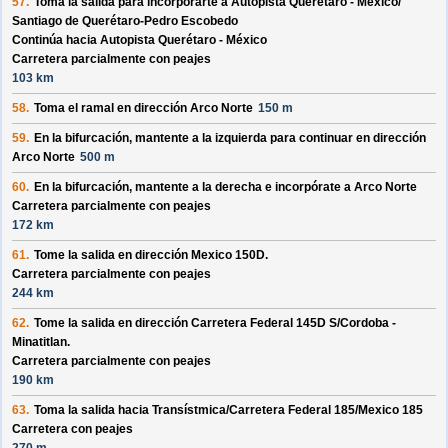
57.
Toma la salida para incorporarte a
Autopista Querétaro - México/
Santiago de Querétaro-Pedro Escobedo
Continúa hacia Autopista Querétaro - México
Carretera parcialmente con peajes
103 km
58.
Toma el ramal en dirección
Arco Norte
150 m
59.
En la bifurcación, mantente a la izquierda para continuar en dirección
Arco Norte
500 m
60.
En la bifurcación, mantente a la derecha e incorpórate a
Arco Norte
Carretera parcialmente con peajes
172 km
61.
Tome la salida en dirección
Mexico 150D
.
Carretera parcialmente con peajes
244 km
62.
Tome la salida en dirección
Carretera Federal 145D S/
Cordoba -
Minatitlan
.
Carretera parcialmente con peajes
190 km
63.
Toma la salida hacia
Transístmica/
Carretera Federal 185/
Mexico 185
Carretera con peajes