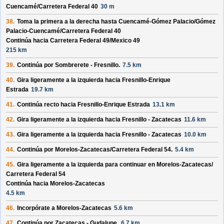
Cuencamé/
Carretera Federal 40
30 m
38.
Toma la primera a la derecha hasta
Cuencamé-Gómez Palacio/
Gómez
Palacio-Cuencamé/
Carretera Federal 40
Continúa hacia Carretera Federal 49/
Mexico 49
215 km
39.
Continúa por
Sombrerete - Fresnillo
.
7.5 km
40.
Gira ligeramente a la izquierda hacia
Fresnillo-Enrique
Estrada
19.7 km
41.
Continúa recto hacia
Fresnillo-Enrique Estrada
13.1 km
42.
Gira ligeramente a la izquierda hacia
Fresnillo - Zacatecas
11.6 km
43.
Gira ligeramente a la izquierda hacia
Fresnillo - Zacatecas
10.0 km
44.
Continúa por
Morelos-Zacatecas/
Carretera Federal 54
.
5.4 km
45.
Gira ligeramente a la izquierda para continuar en
Morelos-Zacatecas/
Carretera Federal 54
Continúa hacia Morelos-Zacatecas
4.5 km
46.
Incorpórate a
Morelos-Zacatecas
5.6 km
47.
Continúa por
Zacatecas - Gudalupe
.
6.7 km