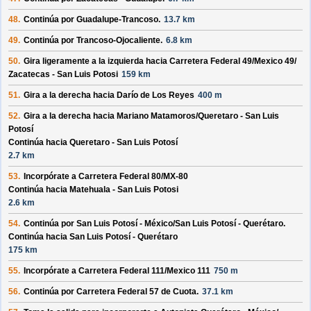
48.
Continúa por
Guadalupe-Trancoso
.
13.7 km
49.
Continúa por
Trancoso-Ojocaliente
.
6.8 km
50.
Gira ligeramente a la izquierda hacia
Carretera Federal 49/
Mexico 49/
Zacatecas - San Luis Potosi
159 km
51.
Gira a la derecha hacia
Darío de Los Reyes
400 m
52.
Gira a la derecha hacia
Mariano Matamoros/
Queretaro - San Luis
Potosí
Continúa hacia Queretaro - San Luis Potosí
2.7 km
53.
Incorpórate a
Carretera Federal 80/
MX-80
Continúa hacia Matehuala - San Luis Potosi
2.6 km
54.
Continúa por
San Luis Potosí - México/
San Luis Potosí - Querétaro
.
Continúa hacia San Luis Potosí - Querétaro
175 km
55.
Incorpórate a
Carretera Federal 111/
Mexico 111
750 m
56.
Continúa por
Carretera Federal 57 de Cuota
.
37.1 km