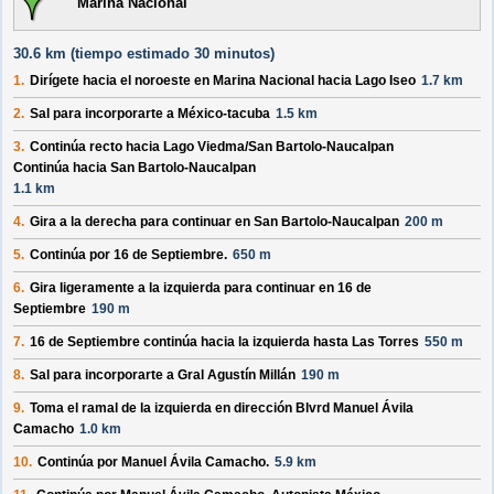
Marina Nacional
30.6 km (
tiempo estimado
30 minutos)
1.
Dirígete hacia el
noroeste
en
Marina Nacional
hacia
Lago Iseo
1.7 km
2.
Sal para incorporarte a
México-tacuba
1.5 km
3.
Continúa recto hacia
Lago Viedma/
San Bartolo-Naucalpan
Continúa hacia San Bartolo-Naucalpan
1.1 km
4.
Gira a la derecha para continuar en
San Bartolo-Naucalpan
200 m
5.
Continúa por
16 de Septiembre
.
650 m
6.
Gira ligeramente a la izquierda para continuar en
16 de
Septiembre
190 m
7.
16 de Septiembre
continúa hacia la izquierda hasta
Las Torres
550 m
8.
Sal para incorporarte a
Gral Agustín Millán
190 m
9.
Toma el ramal de la izquierda en dirección
Blvrd Manuel Ávila
Camacho
1.0 km
10.
Continúa por
Manuel Ávila Camacho
.
5.9 km