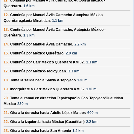
11.
Continúa por
Manuel Ávila Camacho, Autopista México -
Querétaro
.
1.6 km
12.
Continúa por
Manuel Ávila Camacho Autopista México
Querétaro,planta Minatitlan
.
1.1 km
13.
Continúa por
Manuel Ávila Camacho, Autopista México -
Querétaro
.
1.3 km
14.
Continúa por
Manuel Ávila Camacho
.
2.2 km
15.
Continúa por
México Querétaro
.
2.0 km
16.
Continúa por
Carr Mexico Queretaro KM 32
.
1.3 km
17.
Continúa por
México-Teoloyucan
.
3.3 km
18.
Toma la salida hacia
Salida A/
Tepojaco
120 m
19.
Incorpórate a
Carr Mexico Queretaro KM 32
130 m
20.
Toma el ramal en dirección
Tepalcapa/
Sn. Fco. Tepojaco/
Cuautitlan
Mexico
230 m
21.
Gira a la derecha hacia
Adolfo López Mateos
600 m
22.
Gira a la izquierda hacia
México (Cuautitlan)
2.2 km
23.
Gira a la derecha hacia
San Antonio
1.4 km