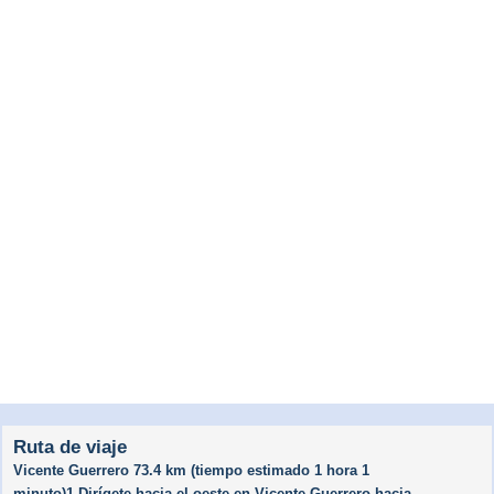
Ruta de viaje
Vicente Guerrero 73.4 km (tiempo estimado 1 hora 1
minuto)1.Dirígete hacia el oeste en Vicente Guerrero hacia