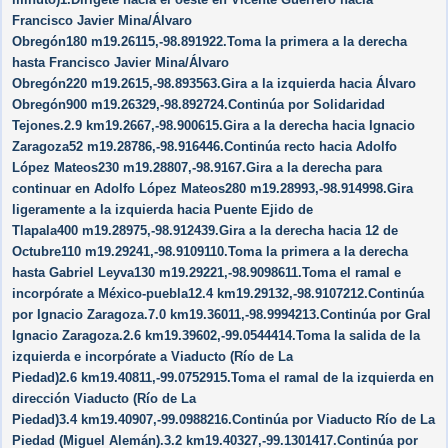
Francisco Javier Mina/​Álvaro
Obregón180 m19.26115,-98.891922.Toma la primera a la derecha
hasta Francisco Javier Mina/​Álvaro
Obregón220 m19.2615,-98.893563.Gira a la izquierda hacia Álvaro
Obregón900 m19.26329,-98.892724.Continúa por Solidaridad
Tejones.2.9 km19.2667,-98.900615.Gira a la derecha hacia Ignacio
Zaragoza52 m19.28786,-98.916446.Continúa recto hacia Adolfo
López Mateos230 m19.28807,-98.9167.Gira a la derecha para
continuar en Adolfo López Mateos280 m19.28993,-98.914998.Gira
ligeramente a la izquierda hacia Puente Ejido de
Tlapala400 m19.28975,-98.912439.Gira a la derecha hacia 12 de
Octubre110 m19.29241,-98.9109110.Toma la primera a la derecha
hasta Gabriel Leyva130 m19.29221,-98.9098611.Toma el ramal e
incorpórate a México-puebla12.4 km19.29132,-98.9107212.Continúa
por Ignacio Zaragoza.7.0 km19.36011,-98.9994213.Continúa por Gral
Ignacio Zaragoza.2.6 km19.39602,-99.0544414.Toma la salida de la
izquierda e incorpórate a Viaducto (Río de La
Piedad)2.6 km19.40811,-99.0752915.Toma el ramal de la izquierda en
dirección Viaducto (Río de La
Piedad)3.4 km19.40907,-99.0988216.Continúa por Viaducto Río de La
Piedad (Miguel Alemán).3.2 km19.40327,-99.1301417.Continúa por