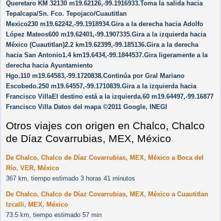
Queretaro KM 32130 m19.62126,-99.1916933.Toma la salida hacia
Tepalcapa/​Sn. Fco. Tepojaco/​Cuautitlan
Mexico230 m19.62242,-99.1918934.Gira a la derecha hacia Adolfo
López Mateos600 m19.62401,-99.1907335.Gira a la izquierda hacia
México (Cuautitlan)2.2 km19.62399,-99.185136.Gira a la derecha
hacia San Antonio1.4 km19.6434,-99.1844537.Gira ligeramente a la
derecha hacia Ayuntamiento
Hgo.110 m19.64583,-99.1720838.Continúa por Gral Mariano
Escobedo.250 m19.64557,-99.1710839.Gira a la izquierda hacia
Francisco VillaEl destino está a la izquierda.60 m19.64497,-99.16877
Francisco Villa Datos del mapa ©2011 Google, INEGI
Otros viajes con origen en Chalco, Chalco
de Díaz Covarrubias, MEX, México
De Chalco, Chalco de Díaz Covarrubias, MEX, México a Boca del
Río, VER, México
367 km, tiempo estimado 3 horas 41 minutos
De Chalco, Chalco de Díaz Covarrubias, MEX, México a Cuautitlan
Izcalli, MEX, México
73.5 km, tiempo estimado 57 min