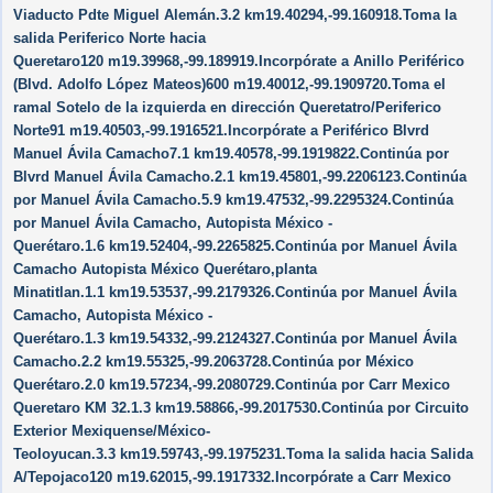
Viaducto Pdte Miguel Alemán.3.2 km19.40294,-99.160918.Toma la
salida Periferico Norte hacia
Queretaro120 m19.39968,-99.189919.Incorpórate a Anillo Periférico
(Blvd. Adolfo López Mateos)600 m19.40012,-99.1909720.Toma el
ramal Sotelo de la izquierda en dirección Queretatro/​Periferico
Norte91 m19.40503,-99.1916521.Incorpórate a Periférico Blvrd
Manuel Ávila Camacho7.1 km19.40578,-99.1919822.Continúa por
Blvrd Manuel Ávila Camacho.2.1 km19.45801,-99.2206123.Continúa
por Manuel Ávila Camacho.5.9 km19.47532,-99.2295324.Continúa
por Manuel Ávila Camacho, Autopista México -
Querétaro.1.6 km19.52404,-99.2265825.Continúa por Manuel Ávila
Camacho Autopista México Querétaro,planta
Minatitlan.1.1 km19.53537,-99.2179326.Continúa por Manuel Ávila
Camacho, Autopista México -
Querétaro.1.3 km19.54332,-99.2124327.Continúa por Manuel Ávila
Camacho.2.2 km19.55325,-99.2063728.Continúa por México
Querétaro.2.0 km19.57234,-99.2080729.Continúa por Carr Mexico
Queretaro KM 32.1.3 km19.58866,-99.2017530.Continúa por Circuito
Exterior Mexiquense/​México-
Teoloyucan.3.3 km19.59743,-99.1975231.Toma la salida hacia Salida
A/​Tepojaco120 m19.62015,-99.1917332.Incorpórate a Carr Mexico