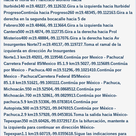
Iturbide140 m19.48227,-99.112632.Gira a la izquierda hacia Iturbide/​
ProgresoContinúa hacia Progreso260 m19.48345,-99.112163.Gira a la
derecha en la segunda bocacalle hacia 5 de
Febrero300 m19.48466,-99.113664.Gira a la izquierda hacia
Cantera500 m19.4874,-99.112735.Gira a la derecha hacia Prol
Misterios400 m19.48884,-99.117076.Gira a la derecha hacia Av
Insurgentes Norte73 m19.49137,-99.119727.Toma el ramal de la
izquierda en dirección Av Insurgentes
Norte1.3 km19.49201,-99.119548.Continúa por Mexico - Pachuca/​
Carretera Federal 85/​Mexico 85.1.9 km19.5027,-99.115689.Continúa
por Mexico - Pachuca.400 m19.51296,-99.1021410.Continúa por
Mexico - Pachuca/​Carretera Federal 85/​Mexico
85.1.8 km19.51621,-99.1001111.Continúa por México - Pachuca,
Michoacán.550 m19.52504,-99.0868512.Continúa por
Michoacán.700 m19.52861,-99.0829913.Continúa por México-
pachuca.5.9 km19.53306,-99.0783814.Continúa por
Autopista.500 m19.57521,-99.0476915.Continúa por México -
Pachuca.2.9 km19.57928,-99.0453816.Toma la salida hacia México-
Tepexpan350 m19.60426,-99.0372917.En la bifurcación, mantente a
la izquierda para continuar en dirección México-
Tepexpan1.1 km19.60719,-99.0355618.Sigue las indicaciones para