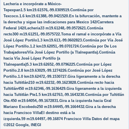
Lecheria e incorpórate a México-
Tepexpan1.5 km19.61576,-99.0309519.Continúa por
Texcoco.1.6 km19.61388,-99.0421520.En la bifurcación, mantente a
la derecha y sigue las indicaciones para Mexico 142/​Carretera
Federal 142/​Lecheria33 m19.61248,-99.0572621.Continúa
recto300 m19.61251,-99.0575722.Toma el ramal e incorpórate a Vía
José López Portilo1.3 km19.613,-99.0602823.Continúa por Vía José
López Portillo.1.2 km19.62051,-99.0701724.Continúa por De Los
Trabajadores/​Vía José López Portillo (a Tlalnepantla).Continúa
hacia Vía José López Portillo (a
Tlalnepantla)5.3 km19.62652,-99.0796225.Continúa por López
Portillo.2.8 km19.63029,-99.1274226.Continúa por José López
Portillo.1.0 km19.62472,-99.1530727.Gira ligeramente a la derecha
hacia Tultitlán210 m19.62232,-99.1623828.Continúa recto hacia
Tultitlán450 m19.62346,-99.1636429.Gira ligeramente a la izquierda
hacia Tultitlán Pte1.5 km19.62763,-99.1643230.Continúa por Tultitlán
Ote.450 m19.64054,-99.1672831.Gira a la izquierda hacia Gral
Mariano Escobedo250 m19.64445,-99.1664432.Gira a la derecha
hacia Francisco VillaEl destino está a la
izquierda.59 m19.64497,-99.16874 Francisco Villa Datos del mapa
©2012 Google, INEGI