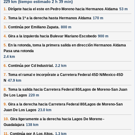
229 km (
tiempo estimado
2 h 39 min)
1.
Dirígete hacia el
este
en
Pedro Moreno
hacia
Hermanos Aldama
53 m
2.
Toma la 1ª a la derecha hasta
Hermanos Aldama
170 m
3.
Continúa por
Emiliano Zapata
.
800 m
4.
Gira a la izquierda hacia
Bulevar Mariano Escobedo
900 m
5.
En la rotonda, toma la
primera
salida en dirección
Hermanos Aldama
Pasa una rotonda
2.4 km
6.
Continúa por
Cd Industrial
.
2.2 km
7.
Toma el ramal e incorpórate a
Carretera Federal 45D N/
Mexico 45D
N
47.9 km
8.
Toma la salida hacia
Carretera Federal 80/
Lagos de Moreno-San Juan
De Los Lagos
220 m
9.
Gira a la derecha hacia
Carretera Federal 80/
Lagos de Moreno-San
Juan De Los Lagos
23.0 km
10.
Gira ligeramente a la derecha hacia
Lagos De Moreno -
Guadalajara
138 km
11.
Continúa por
A Los Altos
.
1.3 km