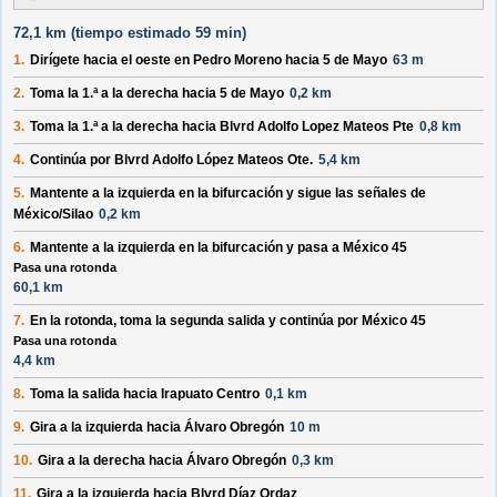
72,1 km (
tiempo estimado
59 min)
1.
Dirígete hacia el
oeste
en
Pedro Moreno
hacia
5 de Mayo
63 m
2.
Toma la 1.ª a la
derecha
hacia
5 de Mayo
0,2 km
3.
Toma la 1.ª a la
derecha
hacia
Blvrd Adolfo Lopez Mateos Pte
0,8 km
4.
Continúa por
Blvrd Adolfo López Mateos Ote
.
5,4 km
5.
Mantente a la
izquierda
en la bifurcación y sigue las señales de
México/Silao
0,2 km
6.
Mantente a la
izquierda
en la bifurcación y pasa a
México 45
Pasa una rotonda
60,1 km
7.
En la rotonda, toma la
segunda
salida y continúa por
México 45
Pasa una rotonda
4,4 km
8.
Toma la salida hacia
Irapuato Centro
0,1 km
9.
Gira a la
izquierda
hacia
Álvaro Obregón
10 m
10.
Gira a la
derecha
hacia
Álvaro Obregón
0,3 km
11.
Gira a la
izquierda
hacia
Blvrd Díaz Ordaz