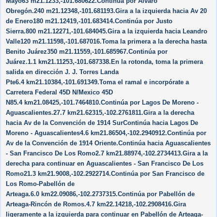
Mayo63 m21.1233,-101.680622.Continúa por Álvaro
Obregón.240 m21.12348,-101.681193.Gira a la izquierda hacia Av 20
de Enero180 m21.12419,-101.683414.Continúa por Justo
Sierra.800 m21.12271,-101.684045.Gira a la izquierda hacia Leandro
Valle120 m21.11598,-101.687016.Toma la primera a la derecha hasta
Benito Juárez350 m21.11559,-101.685967.Continúa por
Juárez.1.1 km21.11253,-101.687338.En la rotonda, toma la primera
salida en dirección J. J. Torres Landa
Pte6.4 km21.10384,-101.691349.Toma el ramal e incorpórate a
Carretera Federal 45D N/​Mexico 45D
N85.4 km21.08425,-101.7464810.Continúa por Lagos De Moreno -
Aguascalientes.27.7 km21.62315,-102.2761811.Gira a la derecha
hacia Av de la Convención de 1914 SurContinúa hacia Lagos De
Moreno - Aguascalientes4.6 km21.86504,-102.2940912.Continúa por
Av de la Convención de 1914 Oriente.Continúa hacia Aguascalientes
- San Francisco De Los Romo2.7 km21.88974,-102.2734413.Gira a la
derecha para continuar en Aguascalientes - San Francisco De Los
Romo21.3 km21.9008,-102.2922714.Continúa por San Francisco de
Los Romo-Pabellón de
Arteaga.6.0 km22.09086,-102.2737315.Continúa por Pabellón de
Arteaga-Rincón de Romos.4.7 km22.14218,-102.2908416.Gira
ligeramente a la izquierda para continuar en Pabellón de Arteaga-