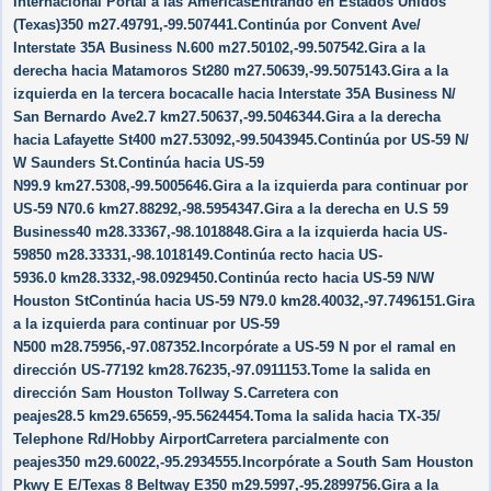
Internacional Portal a las AméricasEntrando en Estados Unidos
(Texas)350 m27.49791,-99.507441.Continúa por Convent Ave/​
Interstate 35A Business N.600 m27.50102,-99.507542.Gira a la
derecha hacia Matamoros St280 m27.50639,-99.5075143.Gira a la
izquierda en la tercera bocacalle hacia Interstate 35A Business N/​
San Bernardo Ave2.7 km27.50637,-99.5046344.Gira a la derecha
hacia Lafayette St400 m27.53092,-99.5043945.Continúa por US-59 N/​
W Saunders St.Continúa hacia US-59
N99.9 km27.5308,-99.5005646.Gira a la izquierda para continuar por
US-59 N70.6 km27.88292,-98.5954347.Gira a la derecha en U.S 59
Business40 m28.33367,-98.1018848.Gira a la izquierda hacia US-
59850 m28.33331,-98.1018149.Continúa recto hacia US-
5936.0 km28.3332,-98.0929450.Continúa recto hacia US-59 N/​W
Houston StContinúa hacia US-59 N79.0 km28.40032,-97.7496151.Gira
a la izquierda para continuar por US-59
N500 m28.75956,-97.087352.Incorpórate a US-59 N por el ramal en
dirección US-77192 km28.76235,-97.0911153.Tome la salida en
dirección Sam Houston Tollway S.Carretera con
peajes28.5 km29.65659,-95.5624454.Toma la salida hacia TX-35/​
Telephone Rd/​Hobby AirportCarretera parcialmente con
peajes350 m29.60022,-95.2934555.Incorpórate a South Sam Houston
Pkwy E E/​Texas 8 Beltway E350 m29.5997,-95.2899756.Gira a la