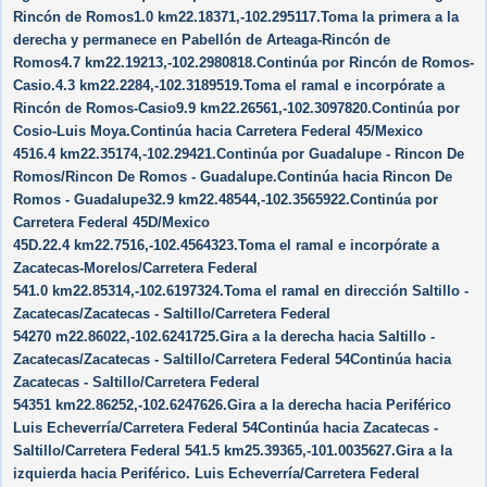
Rincón de Romos1.0 km22.18371,-102.295117.Toma la primera a la
derecha y permanece en Pabellón de Arteaga-Rincón de
Romos4.7 km22.19213,-102.2980818.Continúa por Rincón de Romos-
Casio.4.3 km22.2284,-102.3189519.Toma el ramal e incorpórate a
Rincón de Romos-Casio9.9 km22.26561,-102.3097820.Continúa por
Cosio-Luis Moya.Continúa hacia Carretera Federal 45/​Mexico
4516.4 km22.35174,-102.29421.Continúa por Guadalupe - Rincon De
Romos/​Rincon De Romos - Guadalupe.Continúa hacia Rincon De
Romos - Guadalupe32.9 km22.48544,-102.3565922.Continúa por
Carretera Federal 45D/​Mexico
45D.22.4 km22.7516,-102.4564323.Toma el ramal e incorpórate a
Zacatecas-Morelos/​Carretera Federal
541.0 km22.85314,-102.6197324.Toma el ramal en dirección Saltillo -
Zacatecas/​Zacatecas - Saltillo/​Carretera Federal
54270 m22.86022,-102.6241725.Gira a la derecha hacia Saltillo -
Zacatecas/​Zacatecas - Saltillo/​Carretera Federal 54Continúa hacia
Zacatecas - Saltillo/​Carretera Federal
54351 km22.86252,-102.6247626.Gira a la derecha hacia Periférico
Luis Echeverría/​Carretera Federal 54Continúa hacia Zacatecas -
Saltillo/​Carretera Federal 541.5 km25.39365,-101.0035627.Gira a la
izquierda hacia Periférico. Luis Echeverría/​Carretera Federal