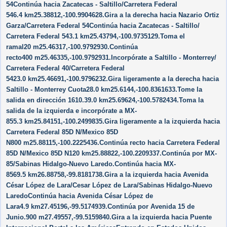
54Continúa hacia Zacatecas - Saltillo/​Carretera Federal
546.4 km25.38812,-100.9904628.Gira a la derecha hacia Nazario Ortiz
Garza/​Carretera Federal 54Continúa hacia Zacatecas - Saltillo/​
Carretera Federal 543.1 km25.43794,-100.9735129.Toma el
ramal20 m25.46317,-100.9792930.Continúa
recto400 m25.46335,-100.9792931.Incorpórate a Saltillo - Monterrey/​
Carretera Federal 40/​Carretera Federal
5423.0 km25.46691,-100.9796232.Gira ligeramente a la derecha hacia
Saltillo - Monterrey Cuota28.0 km25.6144,-100.8361633.Tome la
salida en dirección 1610.39.0 km25.69624,-100.5782434.Toma la
salida de la izquierda e incorpórate a MX-
855.3 km25.84151,-100.2499835.Gira ligeramente a la izquierda hacia
Carretera Federal 85D N/​Mexico 85D
N800 m25.88115,-100.2225436.Continúa recto hacia Carretera Federal
85D N/​Mexico 85D N120 km25.88822,-100.2209337.Continúa por MX-
85/​Sabinas Hidalgo-Nuevo Laredo.Continúa hacia MX-
8569.5 km26.88758,-99.8181738.Gira a la izquierda hacia Avenida
César López de Lara/​Cesar López de Lara/​Sabinas Hidalgo-Nuevo
LaredoContinúa hacia Avenida César López de
Lara4.9 km27.45196,-99.5174939.Continúa por Avenida 15 de
Junio.900 m27.49557,-99.5159840.Gira a la izquierda hacia Puente