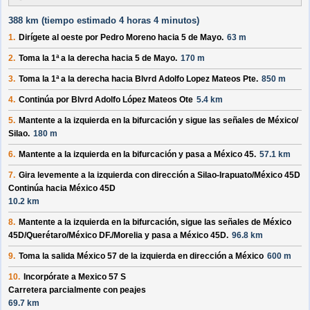
388 km (
tiempo estimado
4 horas 4 minutos)
1.
Dirígete al
oeste
por
Pedro Moreno
hacia
5 de Mayo
.
63 m
2.
Toma la 1ª a la derecha hacia
5 de Mayo
.
170 m
3.
Toma la 1ª a la derecha hacia
Blvrd Adolfo Lopez Mateos Pte
.
850 m
4.
Continúa por
Blvrd Adolfo López Mateos Ote
5.4 km
5.
Mantente a la izquierda en la bifurcación y sigue las señales de
México/​
Silao
.
180 m
6.
Mantente a la izquierda en la bifurcación y pasa a
México 45
.
57.1 km
7.
Gira levemente a la izquierda con dirección a
Silao-Irapuato/​México 45D
Continúa hacia México 45D
10.2 km
8.
Mantente a la izquierda en la bifurcación, sigue las señales de
México
45D/​Querétaro/​México DF./​Morelia
y pasa a
México 45D
.
96.8 km
9.
Toma la salida
México 57
de la izquierda en dirección a
México
600 m
10.
Incorpórate a
Mexico 57 S
Carretera parcialmente con peajes
69.7 km