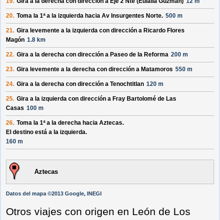
19.
Gira a la derecha con dirección a
Eje 2 Nte (Eulalia Guzmán)
12 m
20.
Toma la 1ª a la izquierda hacia
Av Insurgentes Norte
.
500 m
21.
Gira levemente a la izquierda con dirección a
Ricardo Flores
Magón
1.8 km
22.
Gira a la derecha con dirección a
Paseo de la Reforma
200 m
23.
Gira levemente a la derecha con dirección a
Matamoros
550 m
24.
Gira a la derecha con dirección a
Tenochtitlan
120 m
25.
Gira a la izquierda con dirección a
Fray Bartolomé de Las
Casas
100 m
26.
Toma la 1ª a la derecha hacia
Aztecas
.
El destino está a la izquierda.
160 m
Aztecas
Datos del mapa ©2013 Google, INEGI
Otros viajes con origen en León de Los