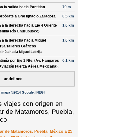
a la salida hacia
Pantitlan
79 m
orpórate a
Gral Ignacio Zaragoza
0,5 km
a a la
derecha
hacia
Eje 4 Oriente
1,0 km
enida Río Churubusco)
a a la
derecha
hacia
Miguel
1,0 km
rija/Talleres Gráficos
tinúa hacia Miguel Lebrija
tinúa por
Eje 1 Nte. (Av. Hangares
0,1 km
Aviación Fuerza Aérea Mexicana)
.
undefined
e mapa ©2014 Google, INEGI
s viajes con origen en
ar de Matamoros, Puebla,
co
ar de Matamoros, Puebla, México a 25