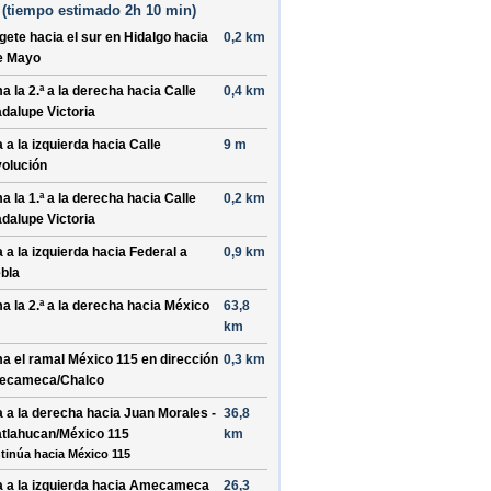
(
tiempo estimado
2h 10 min)
ígete hacia el
sur
en
Hidalgo
hacia
0,2 km
e Mayo
a la 2.ª a la
derecha
hacia
Calle
0,4 km
dalupe Victoria
a a la
izquierda
hacia
Calle
9 m
olución
a la 1.ª a la
derecha
hacia
Calle
0,2 km
dalupe Victoria
a a la
izquierda
hacia
Federal a
0,9 km
bla
a la 2.ª a la
derecha
hacia
México
63,8
km
a el ramal
México 115
en dirección
0,3 km
ecameca/Chalco
a a la
derecha
hacia
Juan Morales -
36,8
atlahucan/México 115
km
tinúa hacia México 115
a a la
izquierda
hacia
Amecameca
26,3