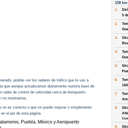
158 km 
1.
Dir
5 d
2.
Tom
Gua
3.
Gir
Rev
4.
Tom
Gua
5.
Gir
Pue
6.
Tom
erado, podrás ver los radares de tráfico que te vas a
160
enta que aunque actualizamos diariamente nuestra base de
ún radar de control de velocidad cerca de Aeropuerto
7.
Tom
un no mostramos.
Am
ue no es correcto o que se puede mejorar o simplemente
8.
Gir
 en el pie de esta página.
Atl
Con
Matamoros, Puebla, México y Aeropuerto
9.
Gir
o