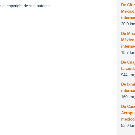
De Ciud
 el copyright de sus autores
México,
interna
20.0 km
De Mix
México,
interna
19.7 km
De Cuaj
la ciu
944 km,
De Ixm
interna
160 km,
De Case
Aeropue
mexico
53.9 km