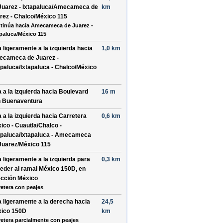
Juarez - Ixtapaluca/Amecameca de
km
rez - Chalco/México 115
tinúa hacia Amecameca de Juarez -
apaluca/México 115
a ligeramente a la
izquierda
hacia
1,0 km
cameca de Juarez -
apaluca/Ixtapaluca - Chalco/México
a a la
izquierda
hacia
Boulevard
16 m
 Buenaventura
a a la
izquierda
hacia
Carretera
0,6 km
ico - Cuautla/Chalco -
apaluca/Ixtapaluca - Amecameca
Juarez/México 115
a ligeramente a la
izquierda
para
0,3 km
eder al ramal
México 150D
, en
ección
México
retera con peajes
a ligeramente a la
derecha
hacia
24,5
ico 150D
km
retera parcialmente con peajes