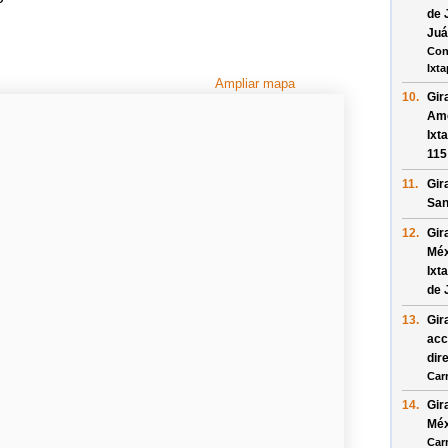
de 
Juá
Con
Ixt
Ampliar mapa
10.
Gir
Ame
Ixt
115
11.
Gir
San
12.
Gir
Méx
Ixt
de 
13.
Gir
acc
dir
Car
14.
Gir
Méx
Car