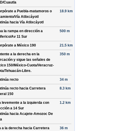
D/
Cuautla
orpórate a
Puebla-matamoros o
18.9 km
ramiento/
Vía Atlixcáyotl
tinúa hacia Vía Atlixcáyotl
a la rampa en dirección a
500 m
iferico/
Av 11 Sur
orpórate a
México 190
21.5 km
tente a la derecha en la
350 m
urcación y sigue las señales de
ico 150/
México-Cuota/
Veracruz-
ta/
Tehuacán-Libre
.
tinúa recto
34 m
tinúa recto hacia
Carretera
8.3 km
eral 150
a levemente a la izquierda con
1.2 km
ección a
14 Sur
tinúa hacia Acajete-Amozoc De
a
a a la derecha hacia
Carretera
36 m