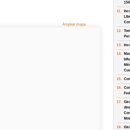
150
11.
Inc
Lib
Con
Ampliar mapa
12.
Tom
Per
13.
Inc
14.
Man
bif
Méx
Cuo
15.
Con
16.
Con
Fed
17.
Gir
dir
Con
Mot
18.
Gir