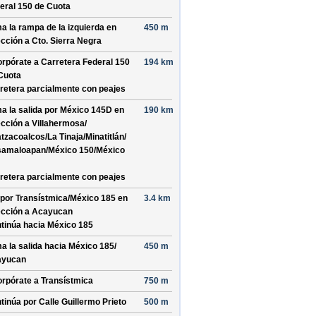
eral 150 de Cuota
a la rampa de la izquierda en
450 m
ección a
Cto. Sierra Negra
orpórate a
Carretera Federal 150
194 km
Cuota
retera parcialmente con peajes
a la salida por
México 145D
en
190 km
ección a
Villahermosa/
tzacoalcos/
La Tinaja/
Minatitlán/
amaloapan/
México 150/
México
retera parcialmente con peajes
 por
Transístmica/
México 185
en
3.4 km
ección a
Acayucan
tinúa hacia México 185
a la salida hacia
México 185/
450 m
ayucan
orpórate a
Transístmica
750 m
tinúa por
Calle Guillermo Prieto
500 m