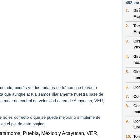
482 km 
1.
Dir
Ma
2.
Tom
Ma
3.
Gir
Vic
4.
Gir
hac
5.
Gir
con
6.
Con
erado, podrás ver los radares de tráfico que te vas a
enta que aunque actualizamos diariamente nuestra base de
7.
Con
gún radar de control de velocidad cerca de Acayucan, VER,
8.
Con
ma
ue no es correcto o que se puede mejorar o simplemente
9.
Con
 en el pie de esta página.
Lib
Matamoros, Puebla, México y Acayucan, VER,
10.
Tom