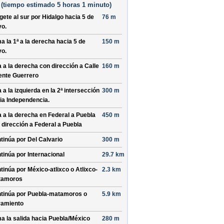
(
tiempo estimado
5 horas 1 minuto)
ígete al
sur
por
Hidalgo
hacia
5 de
76 m
yo
.
a la 1ª a la derecha hacia
5 de
150 m
yo
.
a a la derecha con dirección a
Calle
160 m
ente Guerrero
a a la izquierda en la 2ª intersección
300 m
ia
Independencia
.
a a la derecha en
Federal a Puebla
450 m
 dirección a
Federal a Puebla
tinúa por
Del Calvario
300 m
tinúa por
Internacional
29.7 km
tinúa por
México-atlixco o Atlixco-
2.3 km
tamoros
tinúa por
Puebla-matamoros o
5.9 km
ramiento
a la salida hacia
Puebla/
México
280 m