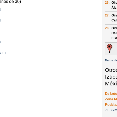
enos de 30)
26.
Gir
Álv
1
27.
Gir
1
Cal
28.
Gir
8
Cal
El 
0
o 10
Datos de
Otro
Izúc
Méxi
De Izúc
Zona Mi
Puebla
71.3 km