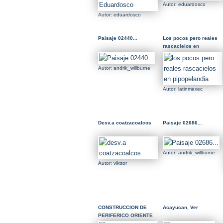
Autor: eduardosco
Autor: eduardosco
Paisaje 02440...
Los pocos pero reales
rascacielos en
pipopelandia
Autor: andrik_willburne
Autor: latinmexec
Desv.a coatzacoalcos
Paisaje 02686...
Autor: andrik_willburne
Autor: vikttor
CONSTRUCCION DE
Acayucan, Ver
PERIFERICO ORIENTE