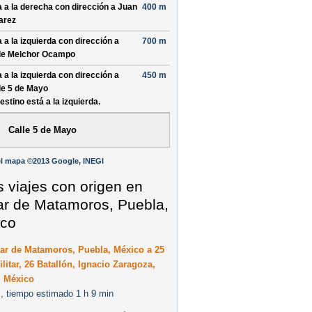
a a la derecha con dirección a
Juan
400 m
arez
a a la izquierda con dirección a
700 m
le Melchor Ocampo
a a la izquierda con dirección a
450 m
le 5 de Mayo
destino está a la izquierda.
Calle 5 de Mayo
l mapa ©2013 Google, INEGI
s viajes con origen en
ar de Matamoros, Puebla,
co
ar de Matamoros, Puebla, México a 25
litar, 26 Batallón, Ignacio Zaragoza,
, México
, tiempo estimado 1 h 9 min