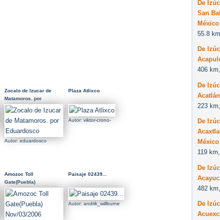
De Izú
San Bal
México
55.8 km
De Izú
Acapul
406 km,
De Izú
Zocalo de Izucar de
Plaza Atlixco
Acatlá
Matamoros. por
223 km,
Eduardosco
De Izú
Autor: viktor-crono-
Acaxtla
México
Autor: eduardosco
119 km,
De Izú
Amozoc Toll
Paisaje 02439...
Acayuc
Gate(Puebla)
482 km,
Nov/03/2006
De Izú
Autor: andrik_willburne
Acuex