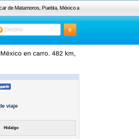
zúcar de Matamoros, Puebla, México a
Acayucan, VER, México
México en carro. 482 km,
de viaje
Hidalgo