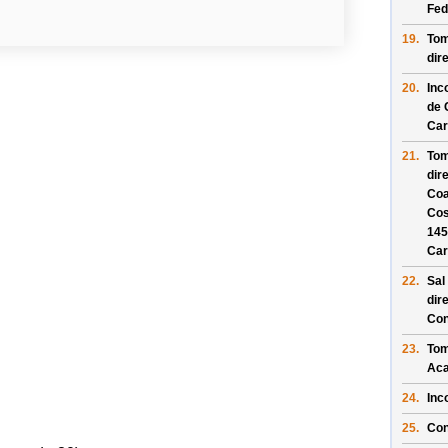
Fed
19.
Tom
dir
20.
Inc
de 
Car
21.
Tom
dir
Coa
Cos
145
Car
22.
Sal
dir
Con
23.
Tom
Ac
24.
Inc
25.
Con