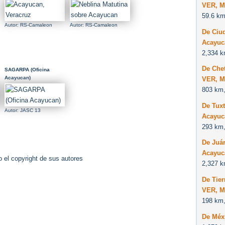
VER, M
59.6 km
Autor: RS-Camaleon
Autor: RS-Camaleon
De Ciu
Acayuc
2,334 k
De Che
SAGARPA (Oficina
Acayucan)
VER, M
803 km,
De Tuxt
Autor: JASC 13
Acayuc
293 km,
De Juár
Acayuc
 el copyright de sus autores
2,327 k
De Tier
VER, M
198 km,
De Méx