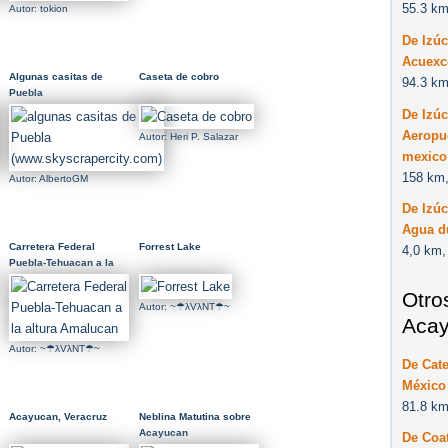
55.3 km
Autor: tokion
De Izú
Acuexc
Algunas casitas de
Caseta de cobro
94.3 km
Puebla
(www.skyscrapercity.com)
De Izú
Aeropue
Autor: Heri P. Salazar
mexico
158 km,
Autor: AlbertoGM
De Izú
Agua d
Carretera Federal
Forrest Lake
4,0 km,
Puebla-Tehuacan a la
altura Amalucan
Otro
Autor: ~☂λVλNT☂~
Acay
Autor: ~☂λVλNT☂~
De Cat
México
81.8 km
Acayucan, Veracruz
Neblina Matutina sobre
Acayucan
De Coa