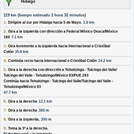
Hidalgo
119 km (
tiempo estimado
1 hora 32 minutos)
1.
Dirígete al
sur
por
Hidalgo
hacia
5 de Mayo
.
1.0 km
2.
Gira a la izquierda con dirección a
Federal México Oxaca/
México
160
7.1 km
3.
Gira levemente a la izquierda hacia
Internacional o Cristóbal
Colón
35.6 km
4.
Continúa recto hacia
Internacional o Cristóbal Colón
14.2 km
5.
Gira a la derecha con dirección a
Tehuitzingo - Tulcingo del Valle/
Tulcingo del Valle - Tehuitzingo/
México 93/
PUE 293
Continúa hacia Tehuitzingo - Tulcingo del Valle/
Tulcingo del Valle -
Tehuitzingo/
México 93
47.7 km
6.
Gira a la derecha
12.1 km
7.
Gira a la derecha
300 m
8.
Gira a la izquierda.
350 m
9.
Toma la 3ª a la derecha.