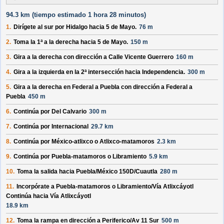
94.3 km (
tiempo estimado
1 hora 28 minutos)
1.
Dirígete al
sur
por
Hidalgo
hacia
5 de Mayo
.
76 m
2.
Toma la 1ª a la derecha hacia
5 de Mayo
.
150 m
3.
Gira a la derecha con dirección a
Calle Vicente Guerrero
160 m
4.
Gira a la izquierda en la 2ª intersección hacia
Independencia
.
300 m
5.
Gira a la derecha en
Federal a Puebla
con dirección a
Federal a
Puebla
450 m
6.
Continúa por
Del Calvario
300 m
7.
Continúa por
Internacional
29.7 km
8.
Continúa por
México-atlixco o Atlixco-matamoros
2.3 km
9.
Continúa por
Puebla-matamoros o Libramiento
5.9 km
10.
Toma la salida hacia
Puebla/
México 150D/
Cuautla
280 m
11.
Incorpórate a
Puebla-matamoros o Libramiento/
Vía Atlixcáyotl
Continúa hacia Vía Atlixcáyotl
18.9 km
12.
Toma la rampa en dirección a
Periferico/
Av 11 Sur
500 m