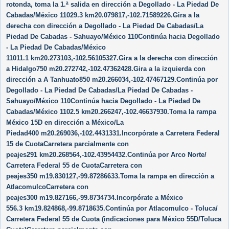
rotonda, toma la 1.ª salida en dirección a Degollado - La Piedad De
Cabadas/​México 11029.3 km20.079817,-102.71589226.Gira a la
derecha con dirección a Degollado - La Piedad De Cabadas/​La
Piedad De Cabadas - Sahuayo/​México 110Continúa hacia Degollado
- La Piedad De Cabadas/​México
11011.1 km20.273103,-102.56105327.Gira a la derecha con dirección
a Hidalgo750 m20.272742,-102.47362428.Gira a la izquierda con
dirección a A Tanhuato850 m20.266034,-102.47467129.Continúa por
Degollado - La Piedad De Cabadas/​La Piedad De Cabadas -
Sahuayo/​México 110Continúa hacia Degollado - La Piedad De
Cabadas/​México 1102.5 km20.266247,-102.46637930.Toma la rampa
México 15D en dirección a México/​La
Piedad400 m20.269036,-102.4431331.Incorpórate a Carretera Federal
15 de CuotaCarretera parcialmente con
peajes291 km20.268564,-102.43954432.Continúa por Arco Norte/​
Carretera Federal 55 de CuotaCarretera con
peajes350 m19.830127,-99.87286633.Toma la rampa en dirección a
AtlacomulcoCarretera con
peajes300 m19.827166,-99.8734734.Incorpórate a México
556.3 km19.824868,-99.8718635.Continúa por Atlacomulco - Toluca/​
Carretera Federal 55 de Cuota (indicaciones para México 55D/​Toluca