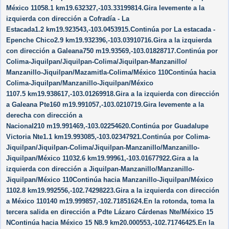
México 11058.1 km19.632327,-103.33199814.Gira levemente a la
izquierda con dirección a Cofradía - La
Estacada1.2 km19.923543,-103.0453915.Continúa por La estacada -
Epenche Chico2.9 km19.932396,-103.03910716.Gira a la izquierda
con dirección a Galeana750 m19.93569,-103.01828717.Continúa por
Colima-Jiquilpan/​Jiquilpan-Colima/​Jiquilpan-Manzanillo/​
Manzanillo-Jiquilpan/​Mazamitla-Colima/​México 110Continúa hacia
Colima-Jiquilpan/​Manzanillo-Jiquilpan/​México
1107.5 km19.938617,-103.01269918.Gira a la izquierda con dirección
a Galeana Pte160 m19.991057,-103.0210719.Gira levemente a la
derecha con dirección a
Nacional210 m19.991469,-103.02254620.Continúa por Guadalupe
Victoria Nte1.1 km19.993085,-103.02347921.Continúa por Colima-
Jiquilpan/​Jiquilpan-Colima/​Jiquilpan-Manzanillo/​Manzanillo-
Jiquilpan/​México 11032.6 km19.99961,-103.01677922.Gira a la
izquierda con dirección a Jiquilpan-Manzanillo/​Manzanillo-
Jiquilpan/​México 110Continúa hacia Manzanillo-Jiquilpan/​México
1102.8 km19.992556,-102.74298223.Gira a la izquierda con dirección
a México 110140 m19.999857,-102.71851624.En la rotonda, toma la
tercera salida en dirección a Pdte Lázaro Cárdenas Nte/​México 15
NContinúa hacia México 15 N8.9 km20.000553,-102.71746425.En la