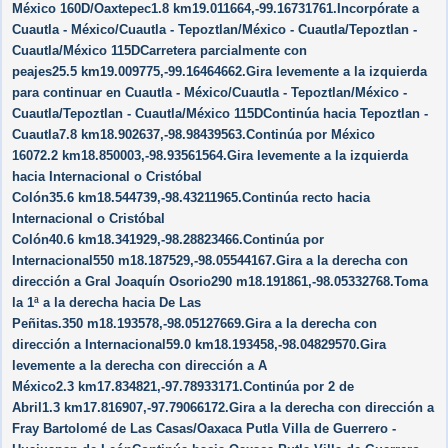
México 160D/​Oaxtepec1.8 km19.011664,-99.16731761.Incorpórate a
Cuautla - México/​Cuautla - Tepoztlan/​México - Cuautla/​Tepoztlan -
Cuautla/​México 115DCarretera parcialmente con
peajes25.5 km19.009775,-99.16464662.Gira levemente a la izquierda
para continuar en Cuautla - México/​Cuautla - Tepoztlan/​México -
Cuautla/​Tepoztlan - Cuautla/​México 115DContinúa hacia Tepoztlan -
Cuautla7.8 km18.902637,-98.98439563.Continúa por México
16072.2 km18.850003,-98.93561564.Gira levemente a la izquierda
hacia Internacional o Cristóbal
Colón35.6 km18.544739,-98.43211965.Continúa recto hacia
Internacional o Cristóbal
Colón40.6 km18.341929,-98.28823466.Continúa por
Internacional550 m18.187529,-98.05544167.Gira a la derecha con
dirección a Gral Joaquín Osorio290 m18.191861,-98.05332768.Toma
la 1ª a la derecha hacia De Las
Peñitas.350 m18.193578,-98.05127669.Gira a la derecha con
dirección a Internacional59.0 km18.193458,-98.04829570.Gira
levemente a la derecha con dirección a A
México2.3 km17.834821,-97.78933171.Continúa por 2 de
Abril1.3 km17.816907,-97.79066172.Gira a la derecha con dirección a
Fray Bartolomé de Las Casas/​Oaxaca Putla Villa de Guerrero -