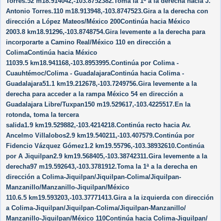
Torres.52 m18.914042,-103.8752382.Toma la 1ª a la derecha hacia J.
Antonio Torres.110 m18.913948,-103.8747523.Gira a la derecha con
dirección a López Mateos/​México 200Continúa hacia México
2003.8 km18.91296,-103.8748754.Gira levemente a la derecha para
incorporarte a Camino Real/​México 110 en dirección a
ColimaContinúa hacia México
11039.5 km18.941168,-103.8953995.Continúa por Colima -
Cuauhtémoc/​Colima - GuadalajaraContinúa hacia Colima -
Guadalajara51.1 km19.212678,-103.7249756.Gira levemente a la
derecha para acceder a la rampa México 54 en dirección a
Guadalajara Libre/​Tuxpan150 m19.529617,-103.4225517.En la
rotonda, toma la tercera
salida1.9 km19.529882,-103.4214218.Continúa recto hacia Av.
Ancelmo Villalobos2.9 km19.540211,-103.407579.Continúa por
Fidencio Vázquez Gómez1.2 km19.55796,-103.38932610.Continúa
por A Jiquilpan2.9 km19.568405,-103.38742311.Gira levemente a la
derecha97 m19.592643,-103.3781912.Toma la 1ª a la derecha en
dirección a Colima-Jiquilpan/​Jiquilpan-Colima/​Jiquilpan-
Manzanillo/​Manzanillo-Jiquilpan/​México
110.6.5 km19.593203,-103.37771413.Gira a la izquierda con dirección
a Colima-Jiquilpan/​Jiquilpan-Colima/​Jiquilpan-Manzanillo/​
Manzanillo-Jiquilpan/​México 110Continúa hacia Colima-Jiquilpan/​