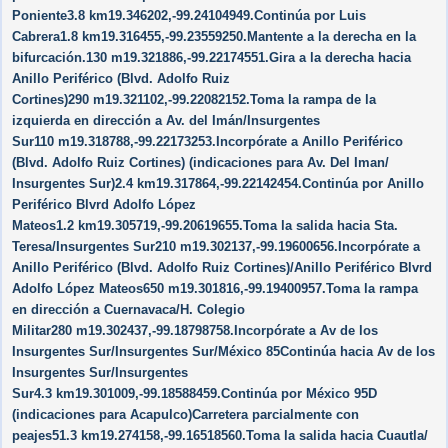
Poniente3.8 km19.346202,-99.24104949.Continúa por Luis
Cabrera1.8 km19.316455,-99.23559250.Mantente a la derecha en la
bifurcación.130 m19.321886,-99.22174551.Gira a la derecha hacia
Anillo Periférico (Blvd. Adolfo Ruiz
Cortines)290 m19.321102,-99.22082152.Toma la rampa de la
izquierda en dirección a Av. del Imán/​Insurgentes
Sur110 m19.318788,-99.22173253.Incorpórate a Anillo Periférico
(Blvd. Adolfo Ruiz Cortines) (indicaciones para Av. Del Iman/​
Insurgentes Sur)2.4 km19.317864,-99.22142454.Continúa por Anillo
Periférico Blvrd Adolfo López
Mateos1.2 km19.305719,-99.20619655.Toma la salida hacia Sta.
Teresa/​Insurgentes Sur210 m19.302137,-99.19600656.Incorpórate a
Anillo Periférico (Blvd. Adolfo Ruiz Cortines)/​Anillo Periférico Blvrd
Adolfo López Mateos650 m19.301816,-99.19400957.Toma la rampa
en dirección a Cuernavaca/​H. Colegio
Militar280 m19.302437,-99.18798758.Incorpórate a Av de los
Insurgentes Sur/​Insurgentes Sur/​México 85Continúa hacia Av de los
Insurgentes Sur/​Insurgentes
Sur4.3 km19.301009,-99.18588459.Continúa por México 95D
(indicaciones para Acapulco)Carretera parcialmente con
peajes51.3 km19.274158,-99.16518560.Toma la salida hacia Cuautla/​