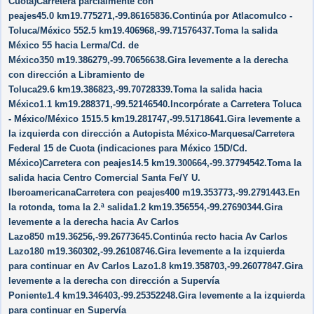
Cuota)Carretera parcialmente con
peajes45.0 km19.775271,-99.86165836.Continúa por Atlacomulco -
Toluca/​México 552.5 km19.406968,-99.71576437.Toma la salida
México 55 hacia Lerma/​Cd. de
México350 m19.386279,-99.70656638.Gira levemente a la derecha
con dirección a Libramiento de
Toluca29.6 km19.386823,-99.70728339.Toma la salida hacia
México1.1 km19.288371,-99.52146540.Incorpórate a Carretera Toluca
- México/​México 1515.5 km19.281747,-99.51718641.Gira levemente a
la izquierda con dirección a Autopista México-Marquesa/​Carretera
Federal 15 de Cuota (indicaciones para México 15D/​Cd.
México)Carretera con peajes14.5 km19.300664,-99.37794542.Toma la
salida hacia Centro Comercial Santa Fe/​Y U.
IberoamericanaCarretera con peajes400 m19.353773,-99.2791443.En
la rotonda, toma la 2.ª salida1.2 km19.356554,-99.27690344.Gira
levemente a la derecha hacia Av Carlos
Lazo850 m19.36256,-99.26773645.Continúa recto hacia Av Carlos
Lazo180 m19.360302,-99.26108746.Gira levemente a la izquierda
para continuar en Av Carlos Lazo1.8 km19.358703,-99.26077847.Gira
levemente a la derecha con dirección a Supervía
Poniente1.4 km19.346403,-99.25352248.Gira levemente a la izquierda
para continuar en Supervía