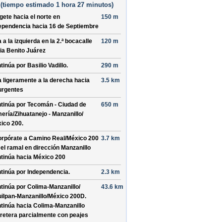
(
tiempo estimado
1 hora 27 minutos)
ígete hacia el
norte
en
150 m
ependencia
hacia
16 de Septiembre
a a la izquierda en la 2.ª bocacalle
120 m
ia
Benito Juárez
tinúa por
Basilio Vadillo
.
290 m
a ligeramente a la derecha hacia
3.5 km
urgentes
tinúa por
Tecomán - Ciudad de
650 m
ería/​Zihuatanejo - Manzanillo/​
ico 200
.
orpórate a
Camino Real/​México 200
3.7 km
 el ramal en dirección
Manzanillo
tinúa hacia México 200
tinúa por
Independencia
.
2.3 km
tinúa por
Colima-Manzanillo/​
43.6 km
uilpan-Manzanillo/​México 200D
.
tinúa hacia Colima-Manzanillo
retera parcialmente con peajes