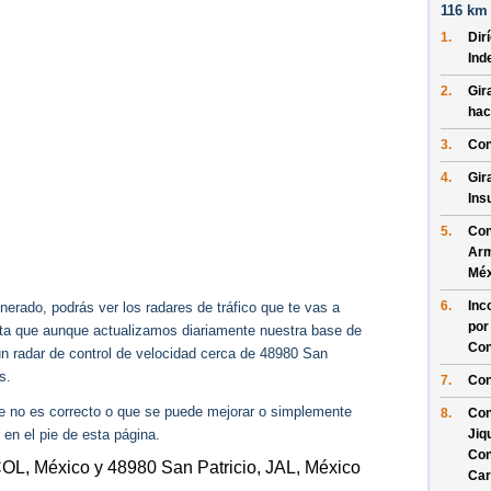
116 km 
1.
Dir
Ind
2.
Gir
hac
3.
Con
4.
Gir
Ins
5.
Con
Arm
Méx
6.
Inc
erado, podrás ver los radares de tráfico que te vas a
por
enta que aunque actualizamos diariamente nuestra base de
Con
gún radar de control de velocidad cerca de 48980 San
s.
7.
Con
ue no es correcto o que se puede mejorar o simplemente
8.
Con
 en el pie de esta página.
Jiq
Con
OL, México y 48980 San Patricio, JAL, México
Car