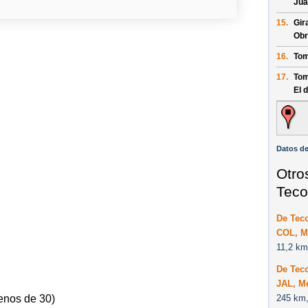
Juá
15.
Gir
Obr
16.
Tom
17.
Tom
El 
Datos de
Otro
Teco
De Tec
COL, M
11,2 km
De Tec
JAL, M
245 km,
enos de 30)