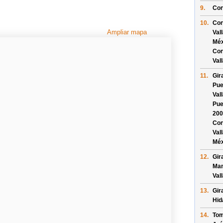
9.
Con
10.
Con
Ampliar mapa
Vall
Méx
Con
Val
11.
Gir
Pue
Vall
Pue
200
Con
Vall
Méx
12.
Gir
Man
Val
13.
Gir
Hid
14.
Tom