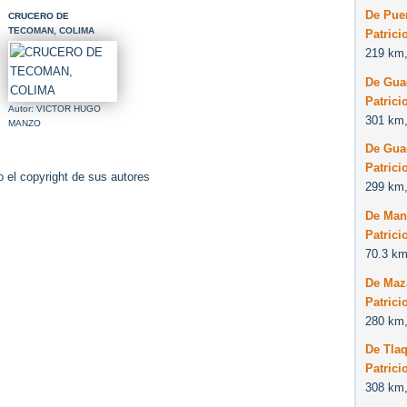
De Puer
CRUCERO DE
TECOMAN, COLIMA
Patrici
219 km,
De Guad
Patrici
Autor: VICTOR HUGO
301 km,
MANZO
De Guad
Patrici
 el copyright de sus autores
299 km,
De Man
Patrici
70.3 km
De Maz
Patrici
280 km,
De Tla
Patrici
308 km,