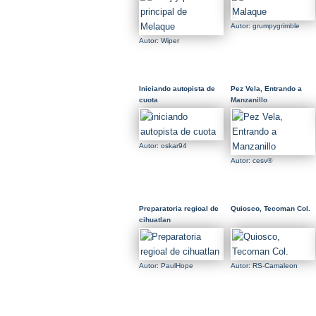
Autor: grumpygrimble
Autor: Wiper
Iniciando autopista de
Pez Vela, Entrando a
cuota
Manzanillo
Autor: oskar94
Autor: cesv®
Preparatoria regioal de
Quiosco, Tecoman Col.
cihuatlan
Autor: PaulHope
Autor: RS-Camaleon