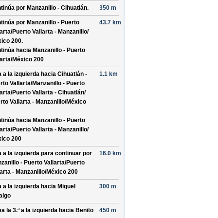
tinúa por
Manzanillo - Cihuatlán
.
350 m
tinúa por
Manzanillo - Puerto
43.7 km
arta/​Puerto Vallarta - Manzanillo/​
ico 200
.
tinúa hacia Manzanillo - Puerto
larta/​México 200
a a la izquierda hacia
Cihuatlán -
1.1 km
rto Vallarta/​Manzanillo - Puerto
arta/​Puerto Vallarta - Cihuatlán/​
rto Vallarta - Manzanillo/​México
tinúa hacia Manzanillo - Puerto
arta/​Puerto Vallarta - Manzanillo/​
ico 200
a a la izquierda para continuar por
16.0 km
zanillo - Puerto Vallarta/​Puerto
larta - Manzanillo/​México 200
a a la izquierda hacia
Miguel
300 m
algo
a la 3.ª a la izquierda hacia
Benito
450 m