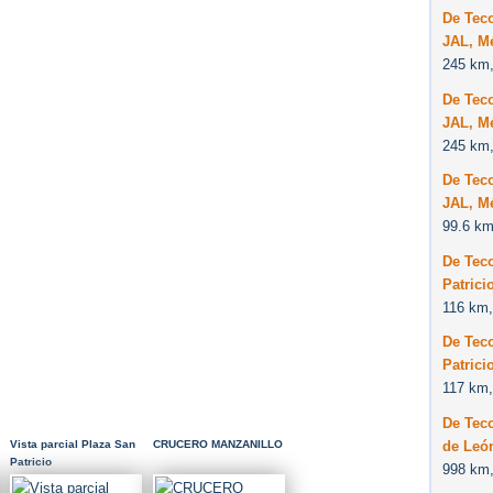
De Tec
JAL, M
245 km,
De Tec
JAL, M
245 km,
De Tec
JAL, M
99.6 km
De Tec
Patrici
116 km,
De Tec
Patrici
117 km,
De Tec
de Leó
Vista parcial Plaza San
CRUCERO MANZANILLO
Patricio
998 km,