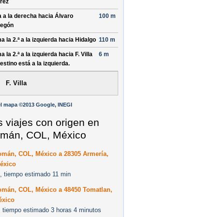
rez
a a la derecha hacia
Álvaro
100 m
egón
a la 2.ª a la izquierda hacia
Hidalgo
110 m
a la 2.ª a la izquierda hacia
F. Villa
6 m
destino está a la izquierda.
F. Villa
l mapa ©2013 Google, INEGI
s viajes con origen en
mán, COL, México
omán, COL, México a 28305 Armería,
éxico
, tiempo estimado 11 min
omán, COL, México a 48450 Tomatlan,
éxico
 tiempo estimado 3 horas 4 minutos