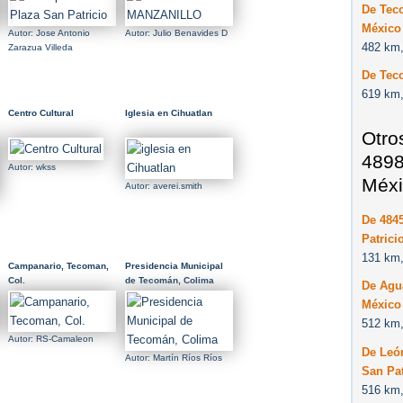
De Tec
México
Autor: Jose Antonio
Autor: Julio Benavides D
482 km,
Zarazua Villeda
De Tec
619 km,
Centro Cultural
Iglesia en Cihuatlan
Otro
4898
Autor: wkss
Méxi
Autor: averei.smith
De 484
Patrici
131 km,
Campanario, Tecoman,
Presidencia Municipal
Col.
de Tecomán, Colima
De Agua
México
512 km,
Autor: RS-Camaleon
De Leó
Autor: Martín Ríos Ríos
San Pat
516 km,