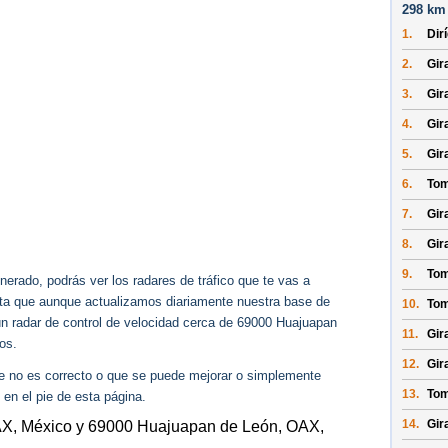
298 km 
1.
Dir
2.
Gir
3.
Gir
4.
Gira
5.
Gira
6.
Tom
7.
Gira
8.
Gir
9.
Tom
erado, podrás ver los radares de tráfico que te vas a
enta que aunque actualizamos diariamente nuestra base de
10.
Tom
gún radar de control de velocidad cerca de 69000 Huajuapan
11.
Gir
os.
12.
Gira
ue no es correcto o que se puede mejorar o simplemente
13.
Tom
 en el pie de esta página.
14.
Gir
OAX, México y 69000 Huajuapan de León, OAX,