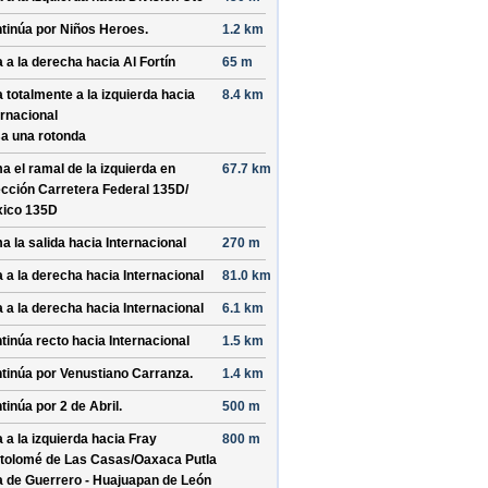
tinúa por
Niños Heroes
.
1.2 km
a a la derecha hacia
Al Fortín
65 m
a totalmente a la izquierda hacia
8.4 km
ernacional
a una rotonda
a el ramal de la izquierda en
67.7 km
ección
Carretera Federal 135D/
ico 135D
a la salida hacia
Internacional
270 m
a a la derecha hacia
Internacional
81.0 km
a a la derecha hacia
Internacional
6.1 km
tinúa recto hacia
Internacional
1.5 km
tinúa por
Venustiano Carranza
.
1.4 km
tinúa por
2 de Abril
.
500 m
a a la izquierda hacia
Fray
800 m
tolomé de Las Casas/
Oaxaca Putla
la de Guerrero - Huajuapan de León