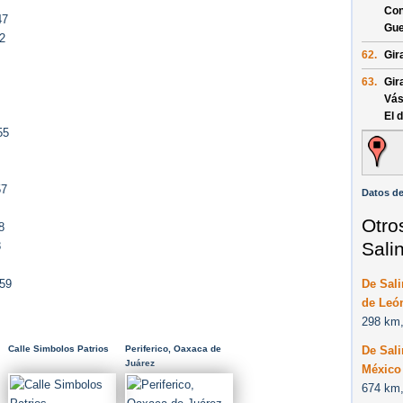
Con
47
Gue
2
62.
Gir
63.
Gir
Vás
El 
55
57
Datos de
Otro
8
Sali
8
De Sal
 59
de Leó
298 km,
De Sali
Calle Simbolos Patrios
Periferico, Oaxaca de
Juárez
México
674 km,