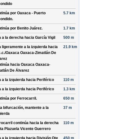
ondido
tinúa por
Oaxaca - Puerto
5.7 km
ondido
.
tinúa por
Benito Juárez
.
1.7 km
a a la derecha hacia
García Vigil
500 m
a ligeramente a la izquierda hacia
21.9 km
c.c./
Oaxaca Oaxaca-Zimatlán De
arez
tinúa hacia Oaxaca Oaxaca-
atlán De Álvarez
a a la izquierda hacia
Periférico
110 m
a a la izquierda hacia
Periférico
1.3 km
tinúa por
Ferrocarril
.
650 m
la bifurcación, mantente a la
37 m
uierda
rocarril
continúa hacia la derecha
110 m
ta
Plazuela Vicente Guerrero
a a la izquierda hacia
División Ote
450 m