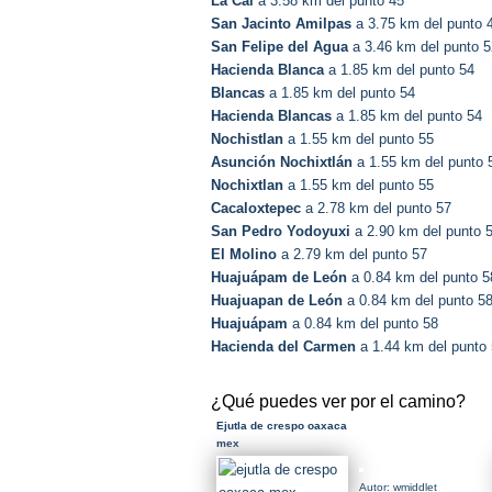
La Cal
a 3.58 km del punto 45
San Jacinto Amilpas
a 3.75 km del punto 
San Felipe del Agua
a 3.46 km del punto 5
Hacienda Blanca
a 1.85 km del punto 54
Blancas
a 1.85 km del punto 54
Hacienda Blancas
a 1.85 km del punto 54
Nochistlan
a 1.55 km del punto 55
Asunción Nochixtlán
a 1.55 km del punto 
Nochixtlan
a 1.55 km del punto 55
Cacaloxtepec
a 2.78 km del punto 57
San Pedro Yodoyuxi
a 2.90 km del punto 
El Molino
a 2.79 km del punto 57
Huajuápam de León
a 0.84 km del punto 5
Huajuapan de León
a 0.84 km del punto 5
Huajuápam
a 0.84 km del punto 58
Hacienda del Carmen
a 1.44 km del punto
¿Qué puedes ver por el camino?
Ejutla de crespo oaxaca
mex
Autor: wmiddlet