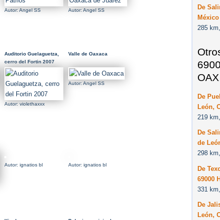
De Sal
Autor: Angel SS
Autor: Angel SS
México
285 km,
Otro
Auditorio Guelaguetza,
Valle de Oaxaca
6900
cerro del Fortin 2007
OAX,
Autor: Angel SS
De Pue
Autor: violethaxxx
León, 
219 km,
De Sal
de Leó
298 km,
Autor: ignatios bl
Autor: ignatios bl
De Tex
69000 
331 km,
De Jali
León, 