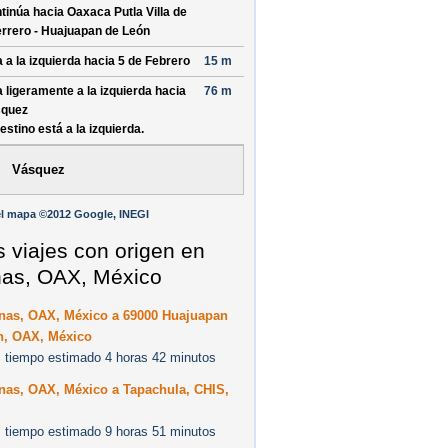
tinúa hacia Oaxaca Putla Villa de
rrero - Huajuapan de León
a a la izquierda hacia
5 de Febrero
15 m
a ligeramente a la izquierda hacia
76 m
quez
destino está a la izquierda.
Vásquez
l mapa ©2012 Google, INEGI
s viajes con origen en
nas, OAX, México
inas, OAX, México a 69000 Huajuapan
n, OAX, México
 tiempo estimado 4 horas 42 minutos
nas, OAX, México a Tapachula, CHIS,
 tiempo estimado 9 horas 51 minutos