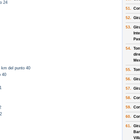
o 24
51.
Con
52.
Gir
53.
Gir
Int
Pas
54.
Tom
dir
Mex
 km del punto 40
55.
Tom
o 40
56.
Gir
1
57.
Gir
58.
Con
59.
Con
2
2
60.
Con
61.
Gir
Bar
Vil