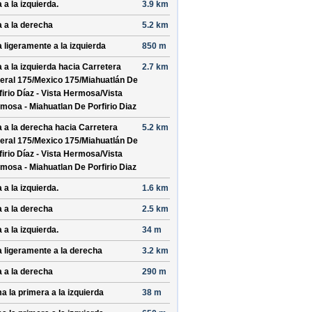
 a la izquierda.
3.9 km
a a la derecha
5.2 km
a ligeramente a la izquierda
850 m
a a la izquierda hacia
Carretera
2.7 km
eral 175/
Mexico 175/
Miahuatlán De
firio Díaz - Vista Hermosa/
Vista
mosa - Miahuatlan De Porfirio Diaz
a a la derecha hacia
Carretera
5.2 km
eral 175/
Mexico 175/
Miahuatlán De
firio Díaz - Vista Hermosa/
Vista
mosa - Miahuatlan De Porfirio Diaz
 a la izquierda.
1.6 km
a a la derecha
2.5 km
 a la izquierda.
34 m
a ligeramente a la derecha
3.2 km
a a la derecha
290 m
a la primera a la izquierda
38 m