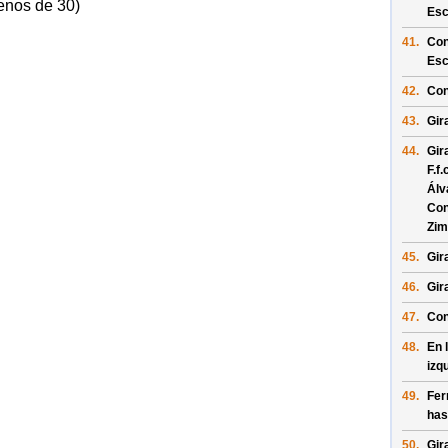
enos de 30)
Esc
41.
Con
Esc
42.
Con
43.
Gir
44.
Gir
F.f.
Álv
Con
Zim
45.
Gir
46.
Gir
47.
Con
48.
En 
izq
49.
Fer
has
50.
Gir