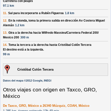
Carretera con peajes
97.1 km
11.
Sal para incorporarte a
Rubén Figueroa
1.8 km
12.
En la rotonda, toma la
primera
salida en dirección
Av Costera Miguel
Alemán
1.2 km
13.
Gira a la derecha hacia
Wilfredo Massieu/
Carretera Federal 200/
Mexico 200
300 m
14.
Toma la tercera a la derecha hasta
Cristóbal Colón Tercera
El destino está a la izquierda.
99 m
Cristóbal Colón Tercera
Datos del mapa ©2012 Google, INEGI
Otros viajes con origen en Taxco, GRO,
México
De Taxco, GRO, México a 26340 Múzquiz, COAH, México
1.285 km, tiempo estimado 13h 49 min