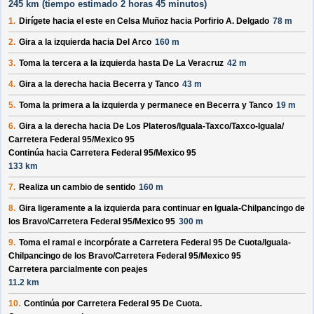
245 km (
tiempo estimado
2 horas 45 minutos)
1.
Dirígete hacia el
este
en
Celsa Muñoz
hacia
Porfirio A. Delgado
78 m
2.
Gira a la izquierda hacia
Del Arco
160 m
3.
Toma la tercera a la izquierda hasta
De La Veracruz
42 m
4.
Gira a la derecha hacia
Becerra y Tanco
43 m
5.
Toma la primera a la izquierda y permanece en
Becerra y Tanco
19 m
6.
Gira a la derecha hacia
De Los Plateros/
Iguala-Taxco/
Taxco-Iguala/
Carretera Federal 95/
Mexico 95
Continúa hacia Carretera Federal 95/
Mexico 95
133 km
7.
Realiza un cambio de sentido
160 m
8.
Gira ligeramente a la izquierda para continuar en
Iguala-Chilpancingo de
los Bravo/
Carretera Federal 95/
Mexico 95
300 m
9.
Toma el ramal e incorpórate a
Carretera Federal 95 De Cuota/
Iguala-
Chilpancingo de los Bravo/
Carretera Federal 95/
Mexico 95
Carretera parcialmente con peajes
11.2 km
10.
Continúa por
Carretera Federal 95 De Cuota
.