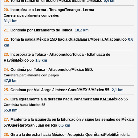
19.
Toma el ramal en dirección
México 55/Lerma/México
0,4 km
20.
Incorpórate a
Lerma - Tenango/Tenango - Lerma
Carretera parcialmente con peajes
31,1 km
21.
Continúa por
Libramiento de Toluca
.
18,2 km
22.
Toma la salida
México 15D
hacia
Guadalajara/Morelia/Atlacomulco
0,6
km
23.
Incorpórate a
Toluca - Atlacomulco/Toluca - Ixtlahuaca de
Rayón/México 55
1,8 km
24.
Continúa por
Toluca - Atlacomulco/México 55D
.
Carretera parcialmente con peajes
47,0 km
25.
Continúa por
Vial Jorge Jiménez Cantú/MEX 5/México 55
.
2,1 km
26.
Gira ligeramente a la
derecha
hacia
Panamericana KM.1/México 55
Continúa hacia México 55
65,8 km
27.
Mantente a la
izquierda
en la bifurcación y sigue las señales de
México
57/Querétaro/San Juan del Rio
0,5 km
28.
Gira a la
derecha
hacia
México - Autopista Querétaro/Polotitlán de la