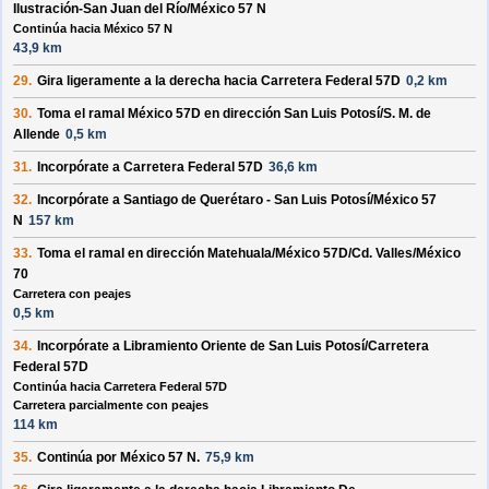
Ilustración-San Juan del Río/México 57 N
Continúa hacia México 57 N
43,9 km
29.
Gira ligeramente a la
derecha
hacia
Carretera Federal 57D
0,2 km
30.
Toma el ramal
México 57D
en dirección
San Luis Potosí/S. M. de
Allende
0,5 km
31.
Incorpórate a
Carretera Federal 57D
36,6 km
32.
Incorpórate a
Santiago de Querétaro - San Luis Potosí/México 57
N
157 km
33.
Toma el ramal en dirección
Matehuala/México 57D/Cd. Valles/México
70
Carretera con peajes
0,5 km
34.
Incorpórate a
Libramiento Oriente de San Luis Potosí/Carretera
Federal 57D
Continúa hacia Carretera Federal 57D
Carretera parcialmente con peajes
114 km
35.
Continúa por
México 57 N
.
75,9 km