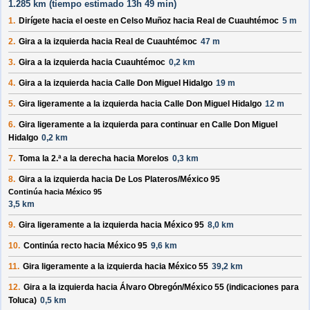
1.285 km (
tiempo estimado
13h 49 min)
1.
Dirígete hacia el
oeste
en
Celso Muñoz
hacia
Real de Cuauhtémoc
5 m
2.
Gira a la
izquierda
hacia
Real de Cuauhtémoc
47 m
3.
Gira a la
izquierda
hacia
Cuauhtémoc
0,2 km
4.
Gira a la
izquierda
hacia
Calle Don Miguel Hidalgo
19 m
5.
Gira ligeramente a la
izquierda
hacia
Calle Don Miguel Hidalgo
12 m
6.
Gira ligeramente a la
izquierda
para continuar en
Calle Don Miguel
Hidalgo
0,2 km
7.
Toma la 2.ª a la
derecha
hacia
Morelos
0,3 km
8.
Gira a la
izquierda
hacia
De Los Plateros/México 95
Continúa hacia México 95
3,5 km
9.
Gira ligeramente a la
izquierda
hacia
México 95
8,0 km
10.
Continúa recto hacia
México 95
9,6 km
11.
Gira ligeramente a la
izquierda
hacia
México 55
39,2 km
12.
Gira a la
izquierda
hacia
Álvaro Obregón/México 55
(indicaciones para
Toluca
)
0,5 km