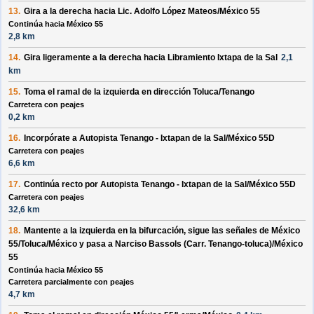
13.
Gira a la
derecha
hacia
Lic. Adolfo López Mateos/México 55
Continúa hacia México 55
2,8 km
14.
Gira ligeramente a la
derecha
hacia
Libramiento Ixtapa de la Sal
2,1
km
15.
Toma el ramal de la
izquierda
en dirección
Toluca/Tenango
Carretera con peajes
0,2 km
16.
Incorpórate a
Autopista Tenango - Ixtapan de la Sal/México 55D
Carretera con peajes
6,6 km
17.
Continúa recto por
Autopista Tenango - Ixtapan de la Sal/México 55D
Carretera con peajes
32,6 km
18.
Mantente a la
izquierda
en la bifurcación, sigue las señales de
México
55/Toluca/México
y pasa a
Narciso Bassols (Carr. Tenango-toluca)/México
55
Continúa hacia México 55
Carretera parcialmente con peajes
4,7 km