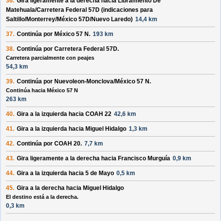
36.
Gira ligeramente a la
derecha
hacia
Libramiento De
Matehuala/Carretera Federal 57D
(indicaciones para
Saltillo/Monterrey/México 57D/Nuevo Laredo
)
14,4 km
37.
Continúa por
México 57 N
.
193 km
38.
Continúa por
Carretera Federal 57D
.
Carretera parcialmente con peajes
54,3 km
39.
Continúa por
Nuevoleon-Monclova/México 57 N
.
Continúa hacia México 57 N
263 km
40.
Gira a la
izquierda
hacia
COAH 22
42,6 km
41.
Gira a la
izquierda
hacia
Miguel Hidalgo
1,3 km
42.
Continúa por
COAH 20
.
7,7 km
43.
Gira ligeramente a la
derecha
hacia
Francisco Murguía
0,9 km
44.
Gira a la
izquierda
hacia
5 de Mayo
0,5 km
45.
Gira a la
derecha
hacia
Miguel Hidalgo
El destino está a la derecha.
0,3 km