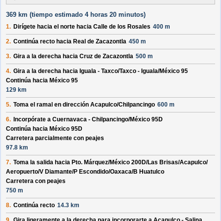
369 km (
tiempo estimado
4 horas 20 minutos)
1.
Dirígete hacia el
norte
hacia
Calle de los Rosales
400 m
2.
Continúa recto hacia
Real de Zacazontla
450 m
3.
Gira a la derecha hacia
Cruz de Zacazontla
500 m
4.
Gira a la derecha hacia
Iguala - Taxco/
Taxco - Iguala/
México 95
Continúa hacia México 95
129 km
5.
Toma el ramal en dirección
Acapulco/
Chilpancingo
600 m
6.
Incorpórate a
Cuernavaca - Chilpancingo/
México 95D
Continúa hacia México 95D
Carretera parcialmente con peajes
97.8 km
7.
Toma la salida hacia
Pto. Márquez/
México 200D/
Las Brisas/
Acapulco/
Aeropuerto/
V Diamante/
P Escondido/
Oaxaca/
B Huatulco
Carretera con peajes
750 m
8.
Continúa recto
14.3 km
9.
Gira ligeramente a la derecha para incorporarte a
Acapulco - Salina