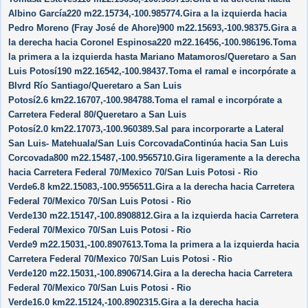
Albino García220 m22.15734,-100.985774.Gira a la izquierda hacia
Pedro Moreno (Fray José de Ahore)900 m22.15693,-100.98375.Gira a
la derecha hacia Coronel Espinosa220 m22.16456,-100.986196.Toma
la primera a la izquierda hasta Mariano Matamoros/​Queretaro a San
Luis Potosí190 m22.16542,-100.98437.Toma el ramal e incorpórate a
Blvrd Río Santiago/​Queretaro a San Luis
Potosí2.6 km22.16707,-100.984788.Toma el ramal e incorpórate a
Carretera Federal 80/​Queretaro a San Luis
Potosí2.0 km22.17073,-100.960389.Sal para incorporarte a Lateral
San Luis- Matehuala/​San Luis CorcovadaContinúa hacia San Luis
Corcovada800 m22.15487,-100.9565710.Gira ligeramente a la derecha
hacia Carretera Federal 70/​Mexico 70/​San Luis Potosi - Rio
Verde6.8 km22.15083,-100.9556511.Gira a la derecha hacia Carretera
Federal 70/​Mexico 70/​San Luis Potosi - Rio
Verde130 m22.15147,-100.8908812.Gira a la izquierda hacia Carretera
Federal 70/​Mexico 70/​San Luis Potosi - Rio
Verde9 m22.15031,-100.8907613.Toma la primera a la izquierda hacia
Carretera Federal 70/​Mexico 70/​San Luis Potosi - Rio
Verde120 m22.15031,-100.8906714.Gira a la derecha hacia Carretera
Federal 70/​Mexico 70/​San Luis Potosi - Rio
Verde16.0 km22.15124,-100.8902315.Gira a la derecha hacia