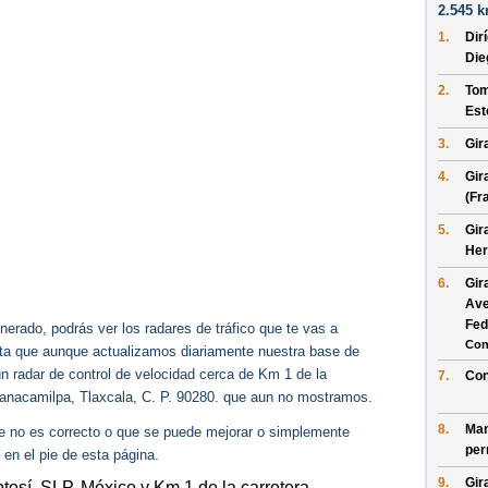
2.545 k
1.
Dir
Die
2.
Tom
Est
3.
Gir
4.
Gir
(Fr
5.
Gir
Her
6.
Gir
Ave
Fed
erado, podrás ver los radares de tráfico que te vas a
Con
enta que aunque actualizamos diariamente nuestra base de
ún radar de control de velocidad cerca de Km 1 de la
7.
Con
anacamilpa, Tlaxcala, C. P. 90280. que aun no mostramos.
8.
Man
ue no es correcto o que se puede mejorar o simplemente
per
 en el pie de esta página.
9.
Gir
tosí, SLP, México y Km 1 de la carretera