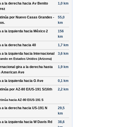
a a la
derecha
hacia
Av Benito
1,0 km
rez
tinúa por
Nuevo Casas Grandes -
55,0
os
.
km
a a la
izquierda
hacia
México 2
156
km
a a la
derecha
hacia
40
1,7 km
a a la
izquierda
hacia
Internacional
3,6 km
rando en Estados Unidos (Arizona)
ernacional
gira a la
derecha
hasta
1,9 km
 American Ave
a a la
izquierda
hacia
G Ave
0,1 km
tinúa por
AZ-80 E/US-191 S/16th
2,2 km
tinúa hacia AZ-80 E/US-191 S
a a la
derecha
hacia
US-191 N
29,5
km
a a la
izquierda
hacia
W Davis Rd
38,6