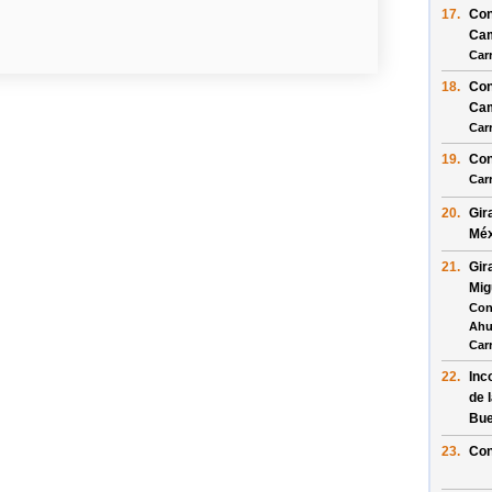
17.
Con
Cam
Car
18.
Con
Cam
Car
19.
Con
Car
20.
Gir
Méx
21.
Gir
Mig
Con
Ah
Car
22.
Inc
de 
Bue
23.
Con