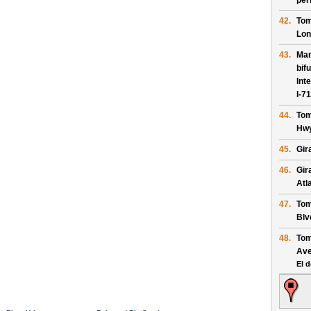
per
42.
Tom
Lon
43.
Man
bif
Int
I-7
44.
Tom
Hw
45.
Gir
46.
Gir
Atl
47.
Tom
Blv
48.
Tom
Av
El d