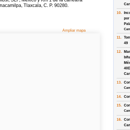
Car
acamilpa, Tlaxcala, C. P. 90280.
10.
Inc
por
Pal
Car
Ampliar mapa
11.
Tom
49
12.
Man
bif
Méx
40D
Car
13.
Con
Car
14.
Con
15.
Con
Car
16.
Con
Cam