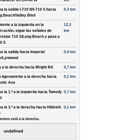
manecer en
CA-60 W
km
a la salida
I-710 N/I-710 S
hacia
0,3 km
g Beach/Valley Blvd
tente a la
izquierda
en la
12,3
urcación, sigue las señales de
km
erstate 710 S/Long Beach
y pasa a
10 S
a la salida hacia
Imperial
0,4 km
y/Lynwood
a a la
derecha
hacia
Wright Rd
0,7 km
a ligeramente a la
derecha
hacia
0,1 km
antic Ave
a la 1.ª a la
izquierda
hacia
Tweedy
0,7 km
d
a la 3.ª a la
derecha
hacia
Hildreth
0,1 km
e
estino está a la derecha.
undefined