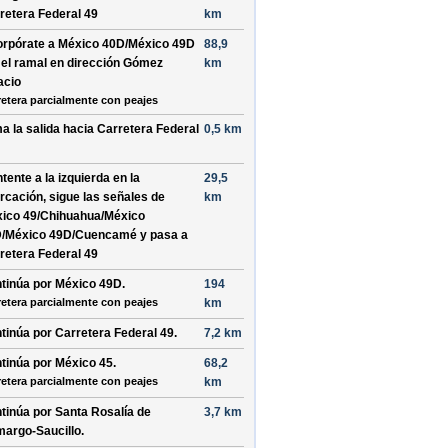
retera Federal 49
km
orpórate a
México 40D/México 49D
88,9
 el ramal en dirección
Gómez
km
acio
retera parcialmente con peajes
a la salida hacia
Carretera Federal
0,5 km
tente a la
izquierda
en la
29,5
urcación, sigue las señales de
km
ico 49/Chihuahua/México
/México 49D/Cuencamé
y pasa a
retera Federal 49
tinúa por
México 49D
.
194
retera parcialmente con peajes
km
tinúa por
Carretera Federal 49
.
7,2 km
tinúa por
México 45
.
68,2
retera parcialmente con peajes
km
tinúa por
Santa Rosalía de
3,7 km
argo-Saucillo
.