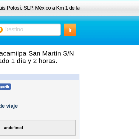
uis Potosí, SLP, México a Km 1 de la
lpa-San Martín S/N en Nanacamilpa,
Tlaxcala, C. P. 90280.
nacamilpa-San Martín S/N
do 1 día y 2 horas.
de viaje
undefined