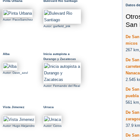
Pinta Urbana
Bulevard Rio Santiago
Datos d
Otro
Autor: PacoSanchez
San 
Autor: garfield_jmk
De San 
micos
267 km,
Alba
Inicia autopista a
Durango y Zacatecas
De San 
carrete
Nanacam
Autor: Davo_azul
2.545 k
Autor: Fernando del Real
De San
puebla
561 km,
Vista Jimenez
Urraca
De San 
zarago
37.9 km
Autor: Hugo Alejandro
Autor: Ceros
De San 