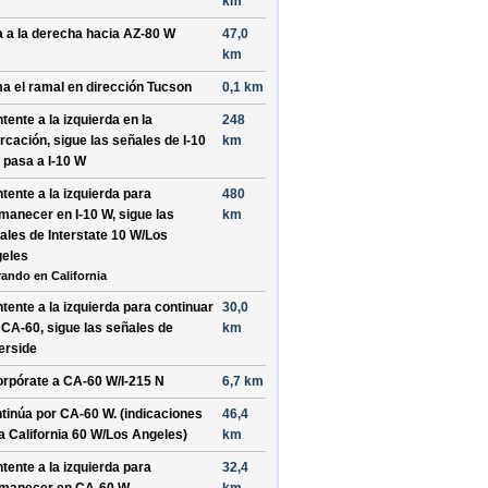
km
a a la
derecha
hacia
AZ-80 W
47,0
km
a el ramal en dirección
Tucson
0,1 km
tente a la
izquierda
en la
248
urcación, sigue las señales de
I-10
km
 pasa a
I-10 W
tente a la
izquierda
para
480
manecer en
I-10 W
, sigue las
km
ales de
Interstate 10 W/Los
eles
rando en California
tente a la
izquierda
para continuar
30,0
r
CA-60
, sigue las señales de
km
erside
orpórate a
CA-60 W/I-215 N
6,7 km
tinúa por
CA-60 W
. (indicaciones
46,4
ra
California 60 W/Los Angeles
)
km
tente a la
izquierda
para
32,4