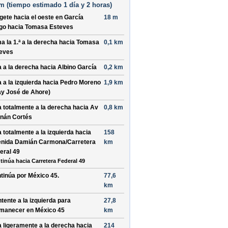
m (
tiempo estimado
1 día y 2 horas)
ígete hacia el
oeste
en
García
18 m
go
hacia
Tomasa Esteves
a la 1.ª a la
derecha
hacia
Tomasa
0,1 km
eves
a a la
derecha
hacia
Albino García
0,2 km
a a la
izquierda
hacia
Pedro Moreno
1,9 km
ay José de Ahore)
a totalmente a la
derecha
hacia
Av
0,8 km
nán Cortés
a totalmente a la
izquierda
hacia
158
nida Damián Carmona/Carretera
km
eral 49
tinúa hacia Carretera Federal 49
tinúa por
México 45
.
77,6
km
tente a la
izquierda
para
27,8
manecer en
México 45
km
a ligeramente a la
derecha
hacia
214