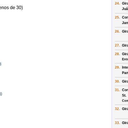
24.
Gir
enos de 30)
Juá
25.
Con
Jan
26.
Gir
27.
Gir
28.
Gir
Ent
8
29.
Int
Pan
30.
Gir
31.
Con
10
St
.
Con
32.
Gir
33.
Gir