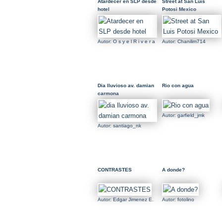
Atardecer en SLP desde
Street at San Luis
hotel
Potosi Mexico
Autor: O s y e l R i v e r a
Autor: Chanilim714
Dia lluvioso av. damian
Rio con agua
carmona
Autor: garfield_jmk
Autor: santiago_nk
CONTRASTES
A donde?
Autor: Edgar Jimenez E.
Autor: fotolino