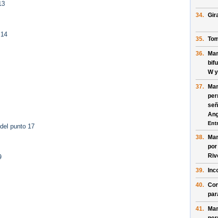
13
34.
Gir
 14
35.
Tom
36.
Man
bif
W
y
37.
Man
per
señ
Ang
Ent
del punto 17
38.
Man
po
Riv
9
39.
Inc
40.
Con
pa
41.
Man