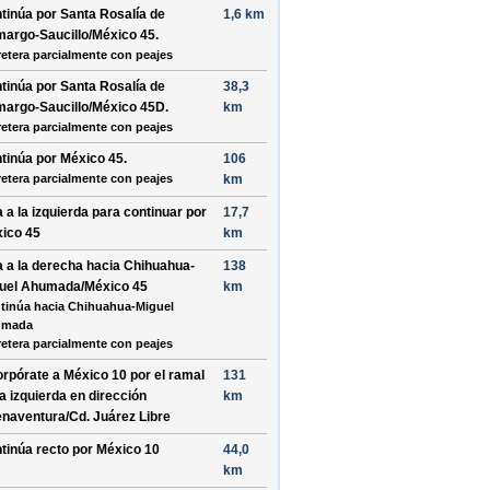
tinúa por
Santa Rosalía de
1,6 km
argo-Saucillo/México 45
.
retera parcialmente con peajes
tinúa por
Santa Rosalía de
38,3
argo-Saucillo/México 45D
.
km
retera parcialmente con peajes
tinúa por
México 45
.
106
retera parcialmente con peajes
km
a a la
izquierda
para continuar por
17,7
ico 45
km
a a la
derecha
hacia
Chihuahua-
138
uel Ahumada/México 45
km
tinúa hacia Chihuahua-Miguel
umada
retera parcialmente con peajes
orpórate a
México 10
por el ramal
131
la
izquierda
en dirección
km
naventura/Cd. Juárez Libre
tinúa recto por
México 10
44,0
km