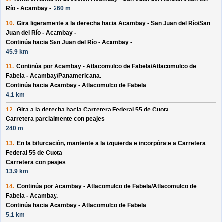
Río - Acambay -
260 m
10.
Gira ligeramente a la derecha hacia
Acambay - San Juan del Río/
San
Juan del Río - Acambay -
Continúa hacia San Juan del Río - Acambay -
45.9 km
11.
Continúa por
Acambay - Atlacomulco de Fabela/
Atlacomulco de
Fabela - Acambay/
Panamericana
.
Continúa hacia Acambay - Atlacomulco de Fabela
4.1 km
12.
Gira a la derecha hacia
Carretera Federal 55 de Cuota
Carretera parcialmente con peajes
240 m
13.
En la bifurcación, mantente a la izquierda e incorpórate a
Carretera
Federal 55 de Cuota
Carretera con peajes
13.9 km
14.
Continúa por
Acambay - Atlacomulco de Fabela/
Atlacomulco de
Fabela - Acambay
.
Continúa hacia Acambay - Atlacomulco de Fabela
5.1 km