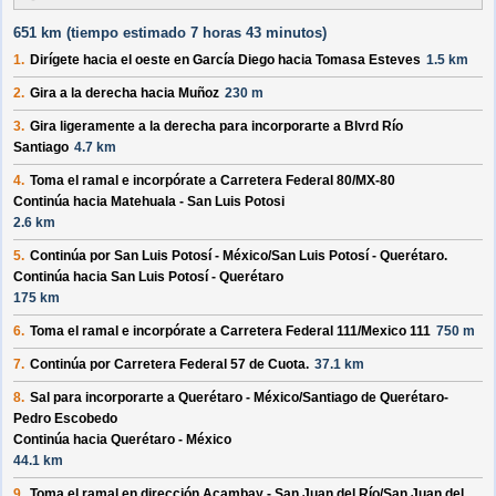
651 km (
tiempo estimado
7 horas 43 minutos)
1.
Dirígete hacia el
oeste
en
García Diego
hacia
Tomasa Esteves
1.5 km
2.
Gira a la derecha hacia
Muñoz
230 m
3.
Gira ligeramente a la derecha para incorporarte a
Blvrd Río
Santiago
4.7 km
4.
Toma el ramal e incorpórate a
Carretera Federal 80/
MX-80
Continúa hacia Matehuala - San Luis Potosi
2.6 km
5.
Continúa por
San Luis Potosí - México/
San Luis Potosí - Querétaro
.
Continúa hacia San Luis Potosí - Querétaro
175 km
6.
Toma el ramal e incorpórate a
Carretera Federal 111/
Mexico 111
750 m
7.
Continúa por
Carretera Federal 57 de Cuota
.
37.1 km
8.
Sal para incorporarte a
Querétaro - México/
Santiago de Querétaro-
Pedro Escobedo
Continúa hacia Querétaro - México
44.1 km
9.
Toma el ramal en dirección
Acambay - San Juan del Río/
San Juan del