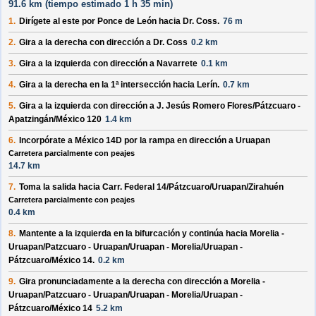
91.6 km (
tiempo estimado
1 h 35 min)
1.
Dirígete al
este
por
Ponce de León
hacia
Dr. Coss
.
76 m
2.
Gira a la
derecha
con dirección a
Dr. Coss
0.2 km
3.
Gira a la
izquierda
con dirección a
Navarrete
0.1 km
4.
Gira a la
derecha
en la 1ª intersección hacia
Lerín
.
0.7 km
5.
Gira a la
izquierda
con dirección a
J. Jesús Romero Flores/Pátzcuaro -
Apatzingán/México 120
1.4 km
6.
Incorpórate a
México 14D
por la rampa en dirección a
Uruapan
Carretera parcialmente con peajes
14.7 km
7.
Toma la salida hacia
Carr. Federal 14/Pátzcuaro/Uruapan/Zirahuén
Carretera parcialmente con peajes
0.4 km
8.
Mantente a la
izquierda
en la bifurcación y continúa hacia
Morelia -
Uruapan/Patzcuaro - Uruapan/Uruapan - Morelia/Uruapan -
Pátzcuaro/México 14
.
0.2 km
9.
Gira pronunciadamente a la
derecha
con dirección a
Morelia -
Uruapan/Patzcuaro - Uruapan/Uruapan - Morelia/Uruapan -
Pátzcuaro/México 14
5.2 km