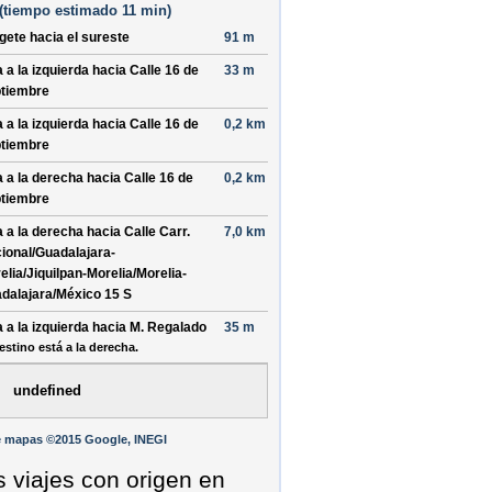
(
tiempo estimado
11 min)
ígete hacia el
sureste
91 m
a a la
izquierda
hacia
Calle 16 de
33 m
tiembre
a a la
izquierda
hacia
Calle 16 de
0,2 km
tiembre
a a la
derecha
hacia
Calle 16 de
0,2 km
tiembre
a a la
derecha
hacia
Calle Carr.
7,0 km
ional/Guadalajara-
elia/Jiquilpan-Morelia/Morelia-
dalajara/México 15 S
a a la
izquierda
hacia
M. Regalado
35 m
estino está a la derecha.
undefined
e mapas ©2015 Google, INEGI
s viajes con origen en