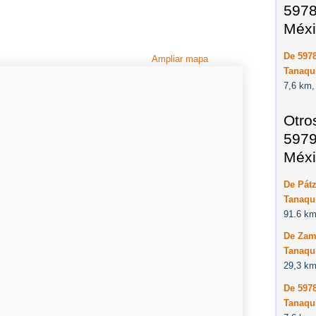
5978
Méxi
De 5978
Ampliar mapa
Tanaqui
7,6 km,
Otro
5979
Méxi
De Pátz
Tanaqui
91.6 km
De Zamo
Tanaqui
29,3 km
De 5978
Tanaqui