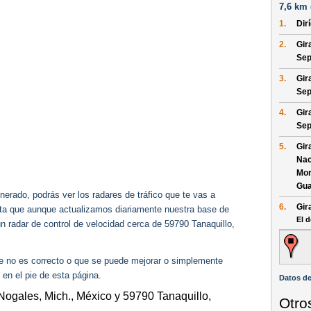
7,6 km 
1.
Dir
2.
Gir
Sep
3.
Gir
Sep
4.
Gir
Sep
5.
Gir
Nac
Mor
Gua
erado, podrás ver los radares de tráfico que te vas a
6.
Gir
enta que aunque actualizamos diariamente nuestra base de
El d
ún radar de control de velocidad cerca de 59790 Tanaquillo,
ue no es correcto o que se puede mejorar o simplemente
 en el pie de esta página.
Datos d
Nogales, Mich., México y 59790 Tanaquillo,
Otro