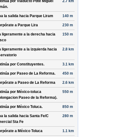
tinúa por
Viaducto Pdte Miguel
2.7 km
emán
.
a la salida hacia
Parque Liram
140 m
orpórate a
Parque Lira
230 m
a ligeramente a la derecha hacia
150 m
isco
a ligeramente a la izquierda hacia
2.8 km
ervatorio
tinúa por
Constituyentes
.
3.1 km
tinúa por
Paseo de La Reforma
.
450 m
orpórate a
Paseo de La Reforma
2.6 km
tinúa por
México-toluca
550 m
olongacion Paseo de la Reforma)
.
tinúa por
México Toluca
.
850 m
a la salida hacia
Santa Fe/
C
280 m
ercial Sta Fe
orpórate a
México Toluca
1.1 km