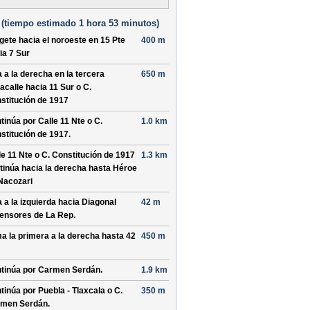
(
tiempo estimado
1 hora 53 minutos)
ígete hacia el
noroeste
en
15 Pte
400 m
ia
7 Sur
a a la derecha en la tercera
650 m
acalle hacia
11 Sur o C.
stitución de 1917
tinúa por
Calle 11 Nte o C.
1.0 km
stitución de 1917
.
le 11 Nte o C. Constitución de 1917
1.3 km
tinúa hacia la derecha hasta
Héroe
Nacozari
a a la izquierda hacia
Diagonal
42 m
ensores de La Rep.
a la primera a la derecha hasta
42
450 m
tinúa por
Carmen Serdán
.
1.9 km
tinúa por
Puebla - Tlaxcala o C.
350 m
men Serdán
.