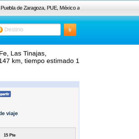
a Puebla de Zaragoza, PUE, México a
najas, Cuajimalpa de Morelos, 05370
Ciudad de México, D.F., México
e, Las Tinajas,
 147 km, tiempo estimado 1
de viaje
15 Pte