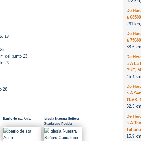
522 km,
De Her
a 6850
261 km,
De Her
to 18
a 7568
88.6 km
 23
m del punto 23
De Her
to 23
a A La 
PUE, M
45.4 km
De Her
o 28
a A San
TLAX, 
32.5 km
De Her
Barrio de sta Anita
Iglesia Nuestra Señora
a A Ton
Guadalupe Puebla
Puebla By Mel Figueroa
Tehuil
15.9 km