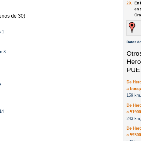
29.
En 
en 
Gra
enos de 30)
o 1
Datos de
o 8
Otro
Hero
PUE,
De Her
3
a bosqu
159 km,
De Her
14
a 51900
243 km,
De Her
a 5930