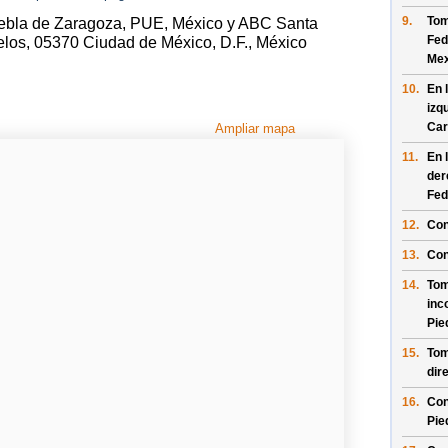
9.
Tom
uebla de Zaragoza, PUE, México y ABC Santa
Fed
elos, 05370 Ciudad de México, D.F., México
Mex
10.
En 
izq
Car
Ampliar mapa
11.
En 
der
Fed
12.
Con
13.
Con
14.
Tom
inc
Pie
15.
Tom
dir
16.
Con
Pie