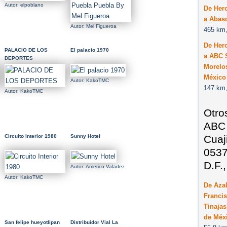
Autor: elpoblano
De Her
a Abas
Autor: Mel Figueroa
465 km,
De Her
PALACIO DE LOS
El palacio 1970
a ABC S
DEPORTES
Morelos
México
Autor: KakoTMC
147 km,
Autor: KakoTMC
Otro
ABC 
Cuaj
Circuito Interior 1980
Sunny Hotel
0537
D.F.
Autor: Americo Valadez
Autor: KakoTMC
De Azal
Franci
Tinajas
de Méxi
San felipe hueyotlipan
Distribuidor Vial La