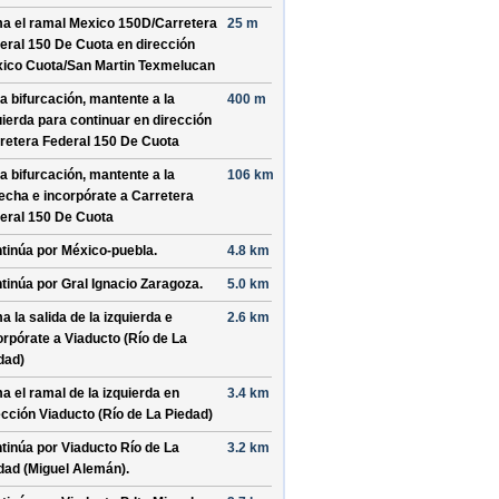
a el ramal
Mexico 150D/
Carretera
25 m
eral 150 De Cuota
en dirección
ico Cuota/
San Martin Texmelucan
la bifurcación, mantente a la
400 m
uierda para continuar en dirección
retera Federal 150 De Cuota
la bifurcación, mantente a la
106 km
echa e incorpórate a
Carretera
eral 150 De Cuota
tinúa por
México-puebla
.
4.8 km
tinúa por
Gral Ignacio Zaragoza
.
5.0 km
a la salida de la izquierda e
2.6 km
orpórate a
Viaducto (Río de La
dad)
a el ramal de la izquierda en
3.4 km
ección
Viaducto (Río de La Piedad)
tinúa por
Viaducto Río de La
3.2 km
dad (Miguel Alemán)
.