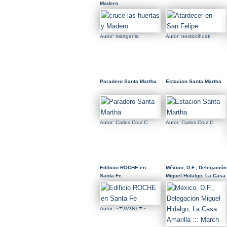
Madero
Autor: martgenia
Autor: nexticcihuatl
Paradero Santa Martha
Estacion Santa Martha
Autor: Carlos Cruz C
Autor: Carlos Cruz C
Edificio ROCHE en
México, D.F., Delegación
Santa Fe
Miguel Hidalgo, La Casa
Amarilla ::: March
Autor: ~☂λVλNT☂~