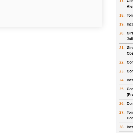
17.
Con
Al
18.
Tom
19.
Inc
20.
Gir
Jal
21.
Gir
Obs
22.
Con
23.
Con
24.
Inc
25.
Con
(Pr
26.
Con
27.
Tom
Com
28.
Inc