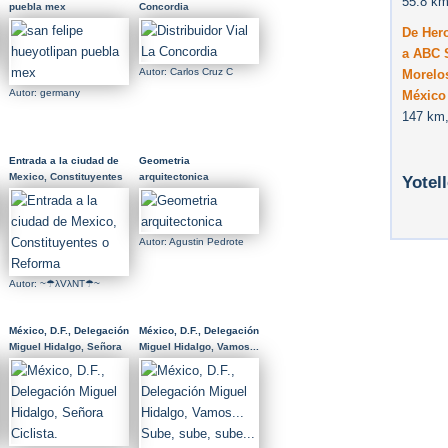
55.8 km
puebla mex
Concordia
De Her
a ABC S
Autor: Carlos Cruz C
Morelos
Autor: germany
México
147 km,
Entrada a la ciudad de
Geometria
Mexico, Constituyentes
arquitectonica
Yotel
o Reforma
Autor: Agustin Pedrote
Autor: ~☂λVλNT☂~
México, D.F., Delegación
México, D.F., Delegación
Miguel Hidalgo, Señora
Miguel Hidalgo, Vamos...
Ciclista.
Sube, sube, sube... :)