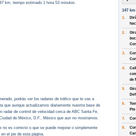
147 km, tiempo estimado 1 hora 53 minutos.
147 km 
1.
Dir
hac
2.
Gir
boc
Con
3.
Con
Con
4.
Cal
con
de 
5.
Gir
Def
erado, podrás ver los radares de tráfico que te vas a
6.
Tom
enta que aunque actualizamos diariamente nuestra base de
Pte
gún radar de control de velocidad cerca de ABC Santa Fe,
 Ciudad de México, D.F., México que aun no mostramos.
7.
Con
ue no es correcto o que se puede mejorar o simplemente
8.
Con
Car
 en el pie de esta página.