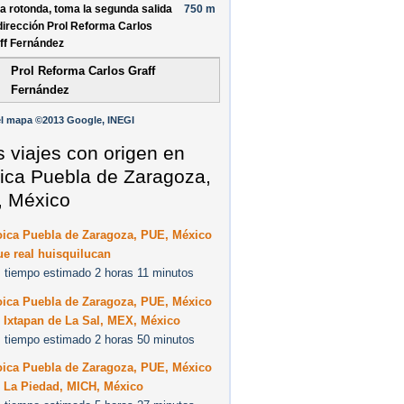
la rotonda, toma la
segunda
salida
750 m
dirección
Prol Reforma Carlos
ff Fernández
Prol Reforma Carlos Graff
Fernández
l mapa ©2013 Google, INEGI
s viajes con origen en
ica Puebla de Zaragoza,
 México
oica Puebla de Zaragoza, PUE, México
e real huisquilucan
 tiempo estimado 2 horas 11 minutos
oica Puebla de Zaragoza, PUE, México
 Ixtapan de La Sal, MEX, México
 tiempo estimado 2 horas 50 minutos
oica Puebla de Zaragoza, PUE, México
0 La Piedad, MICH, México